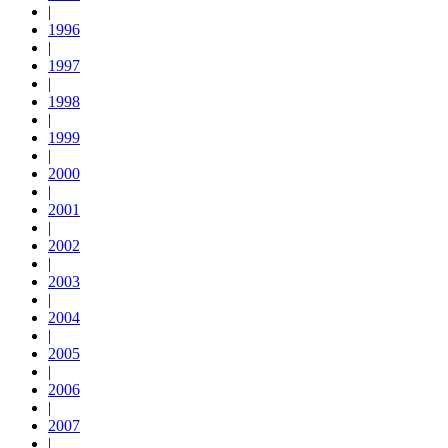
|
1996
|
1997
|
1998
|
1999
|
2000
|
2001
|
2002
|
2003
|
2004
|
2005
|
2006
|
2007
|