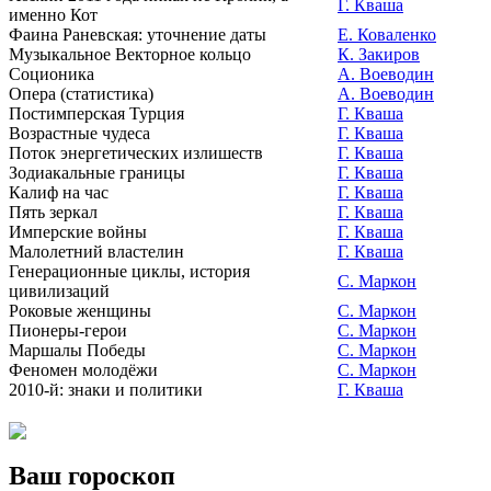
Г. Кваша
именно Кот
Фаина Раневская: уточнение даты
Е. Коваленко
Музыкальное Векторное кольцо
К. Закиров
Соционика
А. Воеводин
Опера (статистика)
А. Воеводин
Постимперская Турция
Г. Кваша
Возрастные чудеса
Г. Кваша
Поток энергетических излишеств
Г. Кваша
Зодиакальные границы
Г. Кваша
Калиф на час
Г. Кваша
Пять зеркал
Г. Кваша
Имперские войны
Г. Кваша
Малолетний властелин
Г. Кваша
Генерационные циклы, история
С. Маркон
цивилизаций
Роковые женщины
С. Маркон
Пионеры-герои
С. Маркон
Маршалы Победы
С. Маркон
Феномен молодёжи
С. Маркон
2010-й: знаки и политики
Г. Кваша
Ваш гороскоп