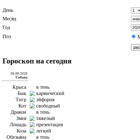
День
Месяц
Год
Пол
Гороскоп на сегодня
06.08.2026
Собака
Крыса
в тень
Бык
кармический
Тигр
эйфория
Кот
свободный
Дракон
в тень
Змея
тяжелый
Лошадь
презентация
Коза
легкий
Обезьяна
в тень