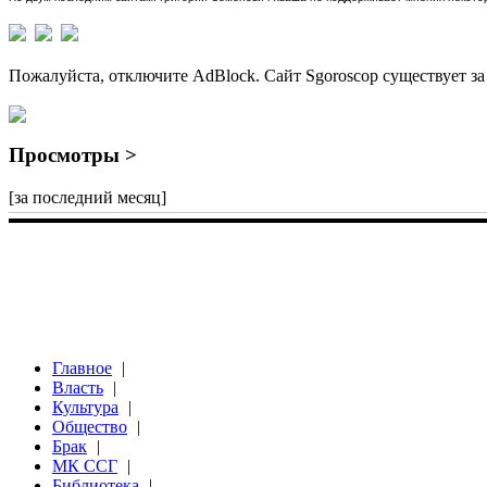
Пожалуйста, отключите AdBlock. Сайт Sgoroscop существует за
Просмотры >
[за последний месяц]
Главное
|
Власть
|
Культура
|
Общество
|
Брак
|
МК ССГ
|
Библиотека
|