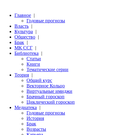
Главное
|
Годовые прогнозы
Власть
|
Культура
|
Общество
|
Брак
|
МК ССГ
|
Библиотека
|
Статьи
Книги
Тематические серии
Теория
|
Общий курс
Векторное Кольцо
Виртуальные имиджи
Брачный гороскоп
Циклический гороскоп
Медиатека
|
Годовые прогнозы
История
Брак
Возрасты
Карьера