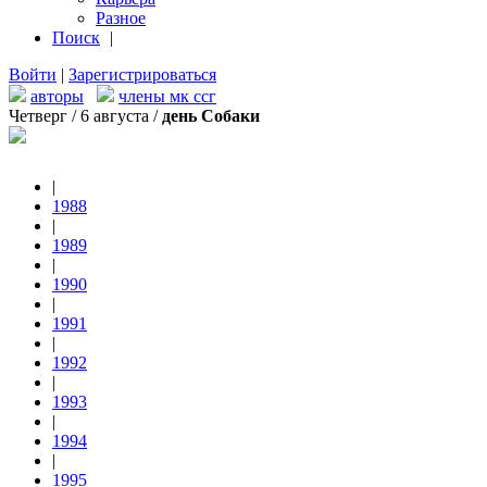
Разное
Поиск
|
Войти
|
Зарегистрироваться
авторы
члены мк ссг
Четверг / 6 августа /
день Собаки
|
1988
|
1989
|
1990
|
1991
|
1992
|
1993
|
1994
|
1995