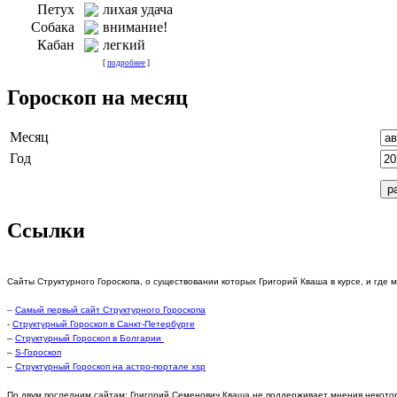
Петух
лихая удача
Собака
внимание!
Кабан
легкий
[
подробнее
]
Гороскоп на месяц
Месяц
Год
Ссылки
Сайты Структурного Гороскопа, о существовании которых Григорий Кваша в курсе, и где 
–
Самый первый сайт Структурного Гороскопа
-
Структурный Гороскоп в Санкт-Петербурге
–
Структурный Гороскоп в Болгарии
–
S-Гороскоп
–
Структурный Гороскоп на астро-портале xsp
По двум последним сайтам: Григорий Семенович Кваша не поддерживает мнения некотор