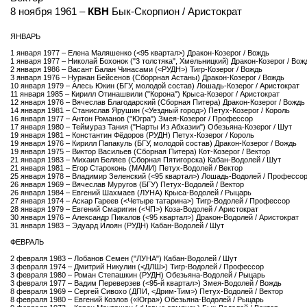
8 ноября 1961 –
КВН
Бык-Скорпион / Аристократ
ЯНВАРЬ
1 января 1977 – Елена Маляшенко (<95 квартал>) Дракон-Козерог / Вождь
1 января 1977 – Николай Бохонок ("3 толстяка", Хмельницкий) Дракон-Козерог / Вож
2 января 1986 – Васант Балан Чинасами (<РУДН>) Тигр-Козерог / Вождь
3 января 1976 – Нуржан Бейсенов (Сборрная Астаны) Дракон-Козерог / Вождь
10 января 1979 – Алесь Юкин (БГУ, молодой состав) Лошадь-Козерог / Аристократ
11 января 1985 – Кирилл Отинашвили ("Корона") Крыса-Козерог / Аристократ
12 января 1976 – Вячеслав Благодарский (Сборная Питера) Дракон-Козерог / Вождь
14 января 1981 – Станислав Ярушин (<Уездный город>) Петух-Козерог / Король
16 января 1977 – Антон Романов ("Югра") Змея-Козерог / Профессор
17 января 1980 – Теймураз Тания ("Нарты Из Абхазии") Обезьяна-Козерог / Шут
19 января 1981 – Константин Фёдоров (РУДН) Петух-Козерог / Король
19 января 1976 – Кирилл Папакуль (БГУ, молодой состав) Дракон-Козерог / Вождь
19 января 1975 – Виктор Васильев (Сборная Питера) Кот-Козерог / Вектор
21 января 1983 – Михаил Беляев (Сборная Пятигорска) Кабан-Водолей / Шут
21 января 1981 – Егор Староконь (МАМИ) Петух-Водолей / Вектор
25 января 1978 – Владимир Зеленский (<95 квартал>) Лошадь-Водолей / Профессо
26 января 1969 – Вячеслав Муругов (БГУ) Петух-Водолей / Вектор
26 января 1984 – Евгений Шахмаев (ЛУНА) Крыса-Водолей / Рыцарь
27 января 1974 – Аскар Гареев (<Четыре татарина>) Тигр-Водолей / Профессор
28 января 1979 – Евгений Смаригин (<ЧП>) Коза-Водолей / Аристократ
30 января 1976 – Александр Пикалов (<95 квартал>) Дракон-Водолей / Аристократ
31 января 1983 – Эдуард Илоян (РУДН) Кабан-Водолей / Шут
ФЕВРАЛЬ
2 февраля 1983 – Лобанов Семен ("ЛУНА") Кабан-Водолей / Шут
3 февраля 1974 – Дмитрий Никулин (<ДЛШ>) Тигр-Водолей / Профессор
3 февраля 1980 – Роман Степашкин (РУДН) Обезьяна-Водолей / Рыцарь
3 февраля 1977 – Вадим Переверзев (<95-й квартал>) Змея-Водолей / Вождь
8 февраля 1969 – Сергей Сивохо (ДПИ, <Дрим-Тим>) Петух-Водолей / Вектор
8 февраля 1980 – Евгений Козлов («Югра») Обезьяна-Водолей / Рыцарь