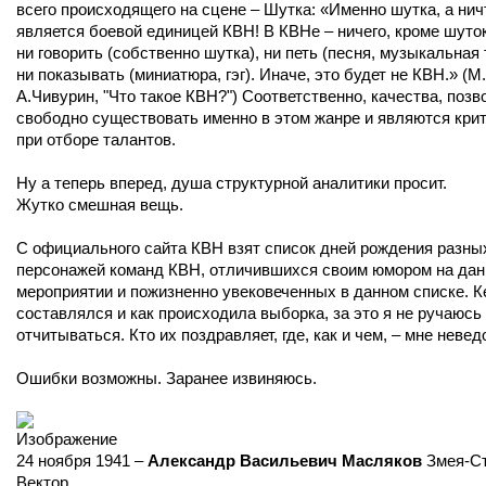
всего происходящего на сцене – Шутка: «Именно шутка, а нич
является боевой единицей КВН! В КВНе – ничего, кроме шуток
ни говорить (собственно шутка), ни петь (песня, музыкальная 
ни показывать (миниатюра, гэг). Иначе, это будет не КВН.» (
А.Чивурин, "Что такое КВН?") Соответственно, качества, поз
свободно существовать именно в этом жанре и являются кри
при отборе талантов.
Ну а теперь вперед, душа структурной аналитики просит.
Жутко смешная вещь.
С официального сайта КВН взят список дней рождения разны
персонажей команд КВН, отличившихся своим юмором на да
мероприятии и пожизненно увековеченных в данном списке. К
составлялся и как происходила выборка, за это я не ручаюсь
отчитываться. Кто их поздравляет, где, как и чем, – мне невед
Ошибки возможны. Заранее извиняюсь.
24 ноября 1941 –
Александр Васильевич Масляков
Змея-Ст
Вектор