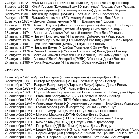
7 августа 1972 – Алик Мнацаканян (<Новые армяне>) Крыса-Лев / Профессор
8 августа 1942 – Юлий Гусман (Команда Баку 60-тых годов) Лошадь-Лев / Рыцарь
8 августа 1976 – Андрей Дерьков (БГУ, молодой состав) Дракон-Лев / Король
8 августа 1980 – Александр Коркин (МАМИ) Обезьяна-Лев / Профессор
9 августа 1975 – Виталий Коломиец (БГУ, молодой состав) Кот-Лев / Вектор
11 августа 1976 – Максим Солдатченков (<ЧП>) Дракон-Лев / Король
12 августа 1978 – Азамат Каунев (<Казахстанский проект>) Лошадь-Лев / Рыцарь
12 августа 1974 – Александр Журин (<Уездный город>) Тигр-Лев / Рыцарь
13 августа 1974 – Валентин Арнольд (<Уездный город>) Тигр-Лев / Рыцарь
14 августа 1982 – Павел Пристанский (4 Татарина) Собака-Лев / Аристократ
15 августа 1976 – Александр Булынко (БГУ, молодой состав) Дракон-Лев / Король
17 августа 1981 – Дмитрий Устинов (МАМИ) Петух-Лев / Вождь
18 августа 1977 – Наталья Джунь (<Ковбои Политеха>) Змея-Лев / Шут
23 августа 1979 – Семён Слепаков (Сборная Пятигорска) Коза-Дева / Вектор
25 августа 1978 – Максим Бобков (Утомлённые Солнцем) Лошадь-Дева / Шут
26 августа 1980 – Антонио "Дози" Экверибе (РУДН) Обезьяна-Дева / Вектор
27 августа 1980 – Анна Кудряшова (4 Татарина) Обезьяна-Дева / Вектор
СЕНТЯБРЬ
1 сентября 1978 – Артак Гаспарян (<Новые армяне>) Лошадь-Дева / Шут
3 сентября 1980 – Виктор Медведский (<ЧП>) Обезьяна-Дева / Вектор
4 сентября 1972 – Бахрам Багир-заде (<Парни из Баку>) Крыса-Дева / Вождь
4 сентября 1972 – Игорь Диденко (ХАИ) Крыса-Дева / Вождь
7 сентября 1971 – Сергей Мелик-Бархударян (<Новые армяне>) Кабан-Дева / Арист
10 сентября 1968 – Валентин Карпушевич (БГУ) Обезьяна-Дева / Вектор
10 сентября 1968 – Сергей Олехник (БГУ) Обезьяна-Дева / Вектор
10 сентября 1974 – Александр Ревва (<Утомленные солнцем>) Тигр-Дева / Аристокр
12 сентября 1978 – Роман Маров (<95-й квартал>) Лошадь-Дева / Шут
13 сентября 1981 – Ренат Тимуршин (МАМИ) Петух-Дева / Профессор
14 сентября 1958 – Михаил Марфин (МХТИ) Собака-Дева / Вождь
14 сентября 1982 – Елена Бабинова (ТГНГУ, Тюмень) Собака-Дева / Вождь
14 сентября 1981 – Кирилл Качурин (РУДН) Петух-Дева / Профессор
20 сентября 1972 – Петр Винс (<ДЛШ>, Томск) Крыса-Дева / Вождь
22 сентября 1975 – Вадим Мичковский (<3 толстяка>, Хмельницкий) Кот-Весы / Ари
25 сентября 1972 – Сергей Авруцкий (Запорожье-Кривой Рог-Транзит) Крыса-Весы /
26 сентября 1975 – Армен Петросян (<Новые армяне>) Кот-Весы / Аристократ