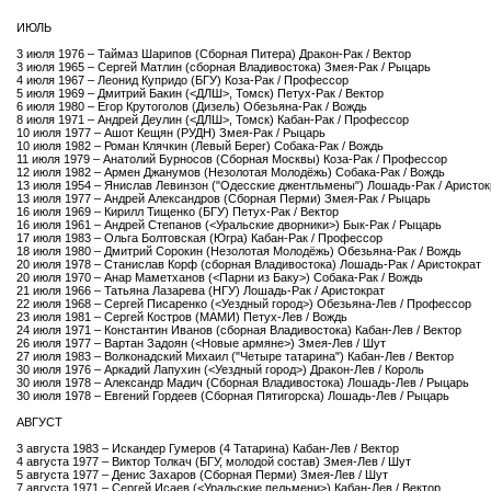
ИЮЛЬ
3 июля 1976 – Таймаз Шарипов (Сборная Питера) Дракон-Рак / Вектор
3 июля 1965 – Сергей Матлин (сборная Владивостока) Змея-Рак / Рыцарь
4 июля 1967 – Леонид Купридо (БГУ) Коза-Рак / Профессор
5 июля 1969 – Дмитрий Бакин (<ДЛШ>, Томск) Петух-Рак / Вектор
6 июля 1980 – Егор Крутоголов (Дизель) Обезьяна-Рак / Вождь
8 июля 1971 – Андрей Деулин (<ДЛШ>, Томск) Кабан-Рак / Профессор
10 июля 1977 – Ашот Кещян (РУДН) Змея-Рак / Рыцарь
10 июля 1982 – Роман Клячкин (Левый Берег) Собака-Рак / Вождь
11 июля 1979 – Анатолий Бурносов (Сборная Москвы) Коза-Рак / Профессор
12 июля 1982 – Армен Джанумов (Незолотая Молодёжь) Собака-Рак / Вождь
13 июля 1954 – Янислав Левинзон ("Одесские джентльмены") Лошадь-Рак / Аристок
13 июля 1977 – Андрей Александров (Сборная Перми) Змея-Рак / Рыцарь
16 июля 1969 – Кирилл Тищенко (БГУ) Петух-Рак / Вектор
16 июля 1961 – Андрей Степанов (<Уральские дворники>) Бык-Рак / Рыцарь
17 июля 1983 – Ольга Болтовская (Югра) Кабан-Рак / Профессор
18 июля 1980 – Дмитрий Сорокин (Незолотая Молодёжь) Обезьяна-Рак / Вождь
20 июля 1978 – Станислав Корф (сборная Владивостока) Лошадь-Рак / Аристократ
20 июля 1970 – Анар Маметханов (<Парни из Баку>) Собака-Рак / Вождь
21 июля 1966 – Татьяна Лазарева (НГУ) Лошадь-Рак / Аристократ
22 июля 1968 – Сергей Писаренко (<Уездный город>) Обезьяна-Лев / Профессор
23 июля 1981 – Сергей Костров (МАМИ) Петух-Лев / Вождь
24 июля 1971 – Константин Иванов (сборная Владивостока) Кабан-Лев / Вектор
26 июля 1977 – Вартан Задоян (<Новые армяне>) Змея-Лев / Шут
27 июля 1983 – Волконадский Михаил ("Четыре татарина") Кабан-Лев / Вектор
30 июля 1976 – Аркадий Лапухин (<Уездный город>) Дракон-Лев / Король
30 июля 1978 – Александр Мадич (Сборная Владивостока) Лошадь-Лев / Рыцарь
30 июля 1978 – Евгений Гордеев (Сборная Пятигорска) Лошадь-Лев / Рыцарь
АВГУСТ
3 августа 1983 – Искандер Гумеров (4 Татарина) Кабан-Лев / Вектор
4 августа 1977 – Виктор Толкач (БГУ, молодой состав) Змея-Лев / Шут
5 августа 1977 – Денис Захаров (Сборная Перми) Змея-Лев / Шут
7 августа 1971 – Сергей Исаев (<Уральские пельмени>) Кабан-Лев / Вектор