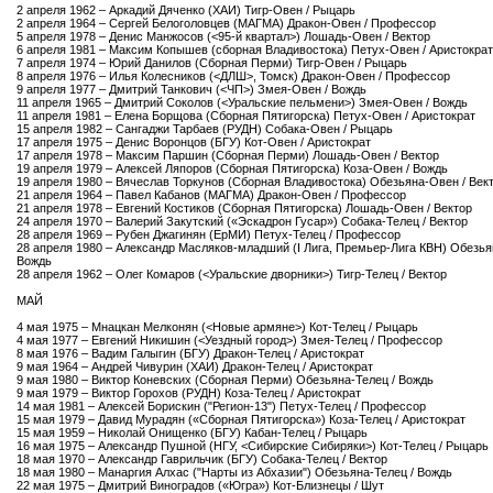
2 апреля 1962 – Аркадий Дяченко (ХАИ) Тигр-Овен / Рыцарь
2 апреля 1964 – Сергей Белоголовцев (МАГМА) Дракон-Овен / Профессор
5 апреля 1978 – Денис Манжосов (<95-й квартал>) Лошадь-Овен / Вектор
6 апреля 1981 – Максим Копышев (сборная Владивостока) Петух-Овен / Аристократ
7 апреля 1974 – Юрий Данилов (Сборная Перми) Тигр-Овен / Рыцарь
8 апреля 1976 – Илья Колесников (<ДЛШ>, Томск) Дракон-Овен / Профессор
9 апреля 1977 – Дмитрий Танкович (<ЧП>) Змея-Овен / Вождь
11 апреля 1965 – Дмитрий Соколов (<Уральские пельмени>) Змея-Овен / Вождь
11 апреля 1981 – Елена Борщова (Сборная Пятигорска) Петух-Овен / Аристократ
15 апреля 1982 – Сангаджи Тарбаев (РУДН) Собака-Овен / Рыцарь
17 апреля 1975 – Денис Воронцов (БГУ) Кот-Овен / Аристократ
17 апреля 1978 – Максим Паршин (Сборная Перми) Лошадь-Овен / Вектор
19 апреля 1979 – Алексей Ляпоров (Сборная Пятигорска) Коза-Овен / Вождь
19 апреля 1980 – Вячеслав Торкунов (Сборная Владивостока) Обезьяна-Овен / Век
21 апреля 1964 – Павел Кабанов (МАГМА) Дракон-Овен / Профессор
21 апреля 1978 – Евгений Костиков (Сборная Пятигорска) Лошадь-Овен / Вектор
24 апреля 1970 – Валерий Закутский («Эскадрон Гусар») Собака-Телец / Вектор
28 апреля 1969 – Рубен Джагинян (ЕрМИ) Петух-Телец / Профессор
28 апреля 1980 – Александр Масляков-младший (I Лига, Премьер-Лига КВН) Обезья
Вождь
28 апреля 1962 – Олег Комаров (<Уральские дворники>) Тигр-Телец / Вектор
МАЙ
4 мая 1975 – Мнацкан Мелконян (<Новые армяне>) Кот-Телец / Рыцарь
4 мая 1977 – Евгений Никишин (<Уездный город>) Змея-Телец / Профессор
8 мая 1976 – Вадим Галыгин (БГУ) Дракон-Телец / Аристократ
9 мая 1964 – Андрей Чивурин (ХАИ) Дракон-Телец / Аристократ
9 мая 1980 – Виктор Коневских (Сборная Перми) Обезьяна-Телец / Вождь
9 мая 1979 – Виктор Горохов (РУДН) Коза-Телец / Аристократ
14 мая 1981 – Алексей Борискин ("Регион-13") Петух-Телец / Профессор
15 мая 1979 – Давид Мурадян («Сборная Пятигорска») Коза-Телец / Аристократ
15 мая 1959 – Николай Онищенко (БГУ) Кабан-Телец / Рыцарь
16 мая 1975 – Александр Пушной (НГУ, <Сибирские Сибиряки>) Кот-Телец / Рыцарь
18 мая 1970 – Александр Гаврильчик (БГУ) Собака-Телец / Вектор
18 мая 1980 – Манаргия Алхас ("Нарты из Абхазии") Обезьяна-Телец / Вождь
22 мая 1975 – Дмитрий Виноградов («Югра») Кот-Близнецы / Шут