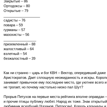
Закрытые – 86
Ортодоксы – 80
Открытые – 79
___________________
садисты – 76
повара – 59
гурманы – 57
мазохисты – 56
_________________
приземленный – 88
жалостливый – 64
взлетный – 54
безжалостный – 39
Как ни странно – царь и бог КВН – Вектор, опередивший даже
Аристократов. Дает сплощную неожиданность и искры. Корол
занимает привычное ему последнее место, где уютнее всего и 
не трогает, но почему настолько низко пал Шут?
Прорыв Петухов на первые места рейтинга вполне оправдан –
и прочие птицы публику любят. Народ их тоже. Знак открытый
любимчик всеобщий (Хазанов, Петросян). Король клоунады и