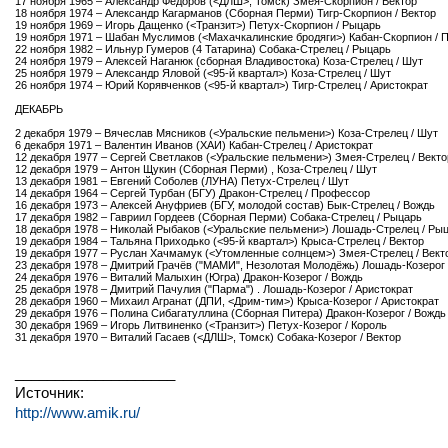
17 ноября 1965 – Александр Фёдоров (<ДЛШ>, Томск) Змея-Скорпион / Вектор
18 ноября 1974 – Александр Кагарманов (Сборная Перми) Тигр-Скорпион / Вектор
19 ноября 1969 – Игорь Дащенко (<Транзит>) Петух-Скорпион / Рыцарь
19 ноября 1971 – Шабан Муслимов (<Махачкалинские бродяги>) Кабан-Скорпион /
22 ноября 1982 – Ильнур Гумеров (4 Татарина) Собака-Стрелец / Рыцарь
24 ноября 1979 – Алексей Наганюк (сборная Владивостока) Коза-Стрелец / Шут
25 ноября 1979 – Александр Яловой (<95-й квартал>) Коза-Стрелец / Шут
26 ноября 1974 – Юрий Корявченков (<95-й квартал>) Тигр-Стрелец / Аристократ
ДЕКАБРЬ
2 декабря 1979 – Вячеслав Мясников (<Уральские пельмени>) Коза-Стрелец / Шут
6 декабря 1971 – Валентин Иванов (ХАИ) Кабан-Стрелец / Аристократ
12 декабря 1977 – Сергей Светлаков (<Уральские пельмени>) Змея-Стрелец / Векто
12 декабря 1979 – Антон Щукин (Сборная Перми) , Коза-Стрелец / Шут
13 декабря 1981 – Евгений Соболев (ЛУНА) Петух-Стрелец / Шут
14 декабря 1964 – Сергей Турбан (БГУ) Дракон-Стрелец / Профессор
16 декабря 1973 – Алексей Ануфриев (БГУ, молодой состав) Бык-Стрелец / Вождь
17 декабря 1982 – Гавриил Гордеев (Сборная Перми) Собака-Стрелец / Рыцарь
18 декабря 1978 – Николай Рыбаков (<Уральские пельмени>) Лошадь-Стрелец / Ры
19 декабря 1984 – Тальяна Приходько (<95-й квартал>) Крыса-Стрелец / Вектор
19 декабря 1977 – Руслан Хачмамук (<Утомленные солнцем>) Змея-Стрелец / Вект
23 декабря 1978 – Дмитрий Грачёв ("МАМИ", Незолотая Молодёжь) Лошадь-Козерог 
24 декабря 1976 – Виталий Малыхин (Югра) Дракон-Козерог / Вождь
25 декабря 1978 – Дмитрий Пачулия ("Парма") . Лошадь-Козерог / Аристократ
28 декабря 1960 – Михаил Агранат (ДПИ, <Дрим-тим>) Крыса-Козерог / Аристократ
29 декабря 1976 – Полина Сибагатуллина (Сборная Питера) Дракон-Козерог / Вождь
30 декабря 1969 – Игорь Литвиненко (<Транзит>) Петух-Козерог / Король
31 декабря 1970 – Виталий Гасаев (<ДЛШ>, Томск) Собака-Козерог / Вектор
____________________
Источник:
http://www.amik.ru/