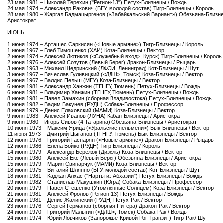
23 мая 1981 – Николай Терехин ("Регион-13") Петух-Близнецы / Вождь
24 мая 1974 – Александр Ракович (БГУ, молодой состав) Тигр-Близнецы / Король
28 мая 1980 – Жаргал Бадмацыргенов («Забайкальский Вариант») Обезьяна-Близне
Аристократ
ИЮНЬ
1 июня 1974 – Арташес Саркисян (<Новые армяне>) Тигр-Близнецы / Король
1 июня 1967 – Глеб Тимошенко (ХАИ) Коза-Близнецы / Вектор
2 июня 1974 – Алексей Лютиков (<Служебный вход>, Курск) Тигр-Близнецы / Король
2 июня 1976 – Алексей Созутов (Левый Берег) Дракон-Близнецы / Рыцарь
3 июня 1963 – Михаил Щедринский (ЛФЭИ, Ленинград) Кот-Близнецы / Шут
3 июня 1967 – Вячеслав Гуливицкий (<ДЛШ>, Томск) Коза-Близнецы / Вектор
5 июня 1967 – Валдис Пельш (МГУ) Коза-Близнецы / Вектор
6 июня 1981 – Александр Ханжин (ТГНГУ, Тюмень) Петух-Близнецы / Вождь
6 июня 1981 – Владимир Ханжин (ТГНГУ, Тюмень) Петух-Близнецы / Вождь
8 июня 1981 – Павел Замахин (сборная Владивостока) Петух-Близнецы / Вождь
8 июня 1982 – Вадим Бакунев (РУДН) Собака-Близнецы / Профессор
8 июня 1979 – Денис Елаховский (МАМИ) Коза-Близнецы / Вектор
9 июня 1983 – Алексей Иванов (ЛУНА) Кабан-Близнецы / Аристократ
9 июня 1980 – Игорь Сивов (4 Татарина) Обезьяна-Близнецы / Аристократ
10 июня 1973 – Максим Ярица (<Уральские пельмени>) Бык-Близнецы / Вектор
11 июня 1973 – Дмитрий Цыганов (ТГНГУ, Тюмень) Бык-Близнецы / Вектор
12 июня 1976 – Григорий Гаспарян (<Новые армяне>) Дракон-Близнецы / Рыцарь
12 июня 1986 – Елена Бойко (РУДН) Тигр-Близнецы / Король
14 июня 1979 – Александр Бережок (Дизель) Коза-Близнецы / Вектор
15 июня 1980 – Алексей Екс (Левый Берег) Обезьяна-Близнецы / Аристократ
15 июня 1979 – Мария Свинарчук (МАМИ) Коза-Близнецы / Вектор
18 июня 1975 – Виталий Шляппо (БГУ, молодой состав) Кот-Близнецы / Шут
18 июня 1981 – Каджая Алхас ("Нарты из Абхазии") Петух-Близнецы / Вождь
19 июня 1982 – Станислав Макушкин (Югра) Собака-Близнецы / Профессор
20 июня 1979 – Павел Стешенко (Утомлённые Солнцем) Коза-Близнецы / Вектор
21 июня 1981 – Алексей Фролов (Регион-13) Петух-Близнецы / Вождь
22 июня 1981 – Денис Жалинский (РУДН) Петух-Рак / Вектор
23 июня 1976 – Сергей Германов (сборная Питера) Дракон-Рак / Вектор
24 июня 1970 – Григорий Малыгин (<ДЛШ>, Томск) Собака-Рак / Вождь
24 июня 1974 – Юрий Ловчиков (Запорожье-Кривой Рог-Транзит) Тигр-Рак/ Шут