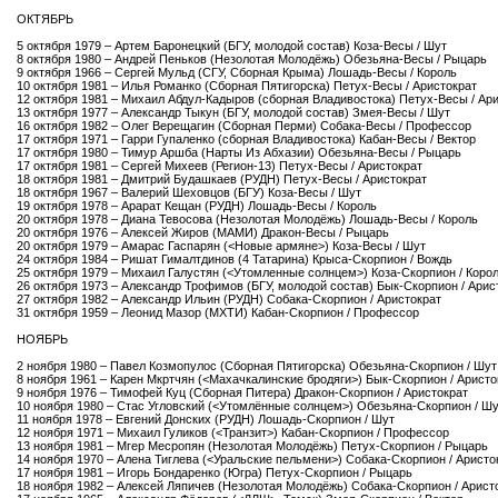
ОКТЯБРЬ
5 октября 1979 – Артем Баронецкий (БГУ, молодой состав) Коза-Весы / Шут
8 октября 1980 – Андрей Пеньков (Незолотая Молодёжь) Обезьяна-Весы / Рыцарь
9 октября 1966 – Сергей Мульд (СГУ, Сборная Крыма) Лошадь-Весы / Король
10 октября 1981 – Илья Романко (Сборная Пятигорска) Петух-Весы / Аристократ
12 октября 1981 – Михаил Абдул-Кадыров (сборная Владивостока) Петух-Весы / Ар
13 октября 1977 – Александр Тыкун (БГУ, молодой состав) Змея-Весы / Шут
16 октября 1982 – Олег Верещагин (Сборная Перми) Собака-Весы / Профессор
17 октября 1971 – Гарри Гупаленко (сборная Владивостока) Кабан-Весы / Вектор
17 октября 1980 – Тимур Аршба (Нарты Из Абхазии) Обезьяна-Весы / Рыцарь
17 октября 1981 – Сергей Михеев (Регион-13) Петух-Весы / Аристократ
18 октября 1981 – Дмитрий Будашкаев (РУДН) Петух-Весы / Аристократ
18 октября 1967 – Валерий Шеховцов (БГУ) Коза-Весы / Шут
19 октября 1978 – Арарат Кещан (РУДН) Лошадь-Весы / Король
20 октября 1978 – Диана Тевосова (Незолотая Молодёжь) Лошадь-Весы / Король
20 октября 1976 – Алексей Жиров (МАМИ) Дракон-Весы / Рыцарь
20 октября 1979 – Амарас Гаспарян (<Новые армяне>) Коза-Весы / Шут
24 октября 1984 – Ришат Гималтдинов (4 Татарина) Крыса-Скорпион / Вождь
25 октября 1979 – Михаил Галустян (<Утомленные солнцем>) Коза-Скорпион / Коро
26 октября 1973 – Александр Трофимов (БГУ, молодой состав) Бык-Скорпион / Арис
27 октября 1982 – Александр Ильин (РУДН) Собака-Скорпион / Аристократ
31 октября 1959 – Леонид Мазор (МХТИ) Кабан-Скорпион / Профессор
НОЯБРЬ
2 ноября 1980 – Павел Козмопулос (Сборная Пятигорска) Обезьяна-Скорпион / Шут
8 ноября 1961 – Карен Мкртчян (<Махачкалинские бродяги>) Бык-Скорпион / Аристо
9 ноября 1976 – Тимофей Куц (Сборная Питера) Дракон-Скорпион / Аристократ
10 ноября 1980 – Стас Угловский (<Утомлённые солнцем>) Обезьяна-Скорпион / Ш
11 ноября 1978 – Евгений Донских (РУДН) Лошадь-Скорпион / Шут
12 ноября 1971 – Михаил Гуликов (<Транзит>) Кабан-Скорпион / Профессор
13 ноября 1981 – Мгер Месропян (Незолотая Молодёжь) Петух-Скорпион / Рыцарь
14 ноября 1970 – Алена Тиглева (<Уральские пельмени>) Собака-Скорпион / Аристо
17 ноября 1981 – Игорь Бондаренко (Югра) Петух-Скорпион / Рыцарь
18 ноября 1982 – Алексей Ляпичев (Незолотая Молодёжь) Собака-Скорпион / Арист