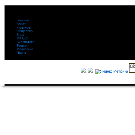
Главное
|
Власть
|
Культура
|
Общество
|
Брак
|
МК ССГ
|
Библиотека
|
Теория
|
Медиатека
|
Поиск
|