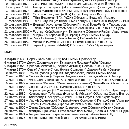
9 февраля 1973 – Карен Манташан (<Новые армяне>) Бык-Водолей / Вектор
10 февраля 1970 – Илья Епищев (ЛФЭИ, Ленинград) Собака-Водолей / Король
11 февраля 1978 – Тимур Батрутдинов («Незолотая Молодёжь») Лошадь-Водолей /
13 февраля 1974 – Гарик Мартиросян (<Новые армяне>) Тигр-Водолей / Профессор
14 февраля 1981 – Сергей Атрощенко («ЧП») Петух-Водолей / Вектор
15 февраля 1980 – Пётр Елфимов (БГУ, РУДН) Обезьяна-Водолей / Рыцарь
17 февраля 1980 – Глеб Сипунов (<Утомлённые солнцем>) Обезьяна-Водолей / Ры
20 февраля 1979 – Дмитрий Хрусталев (Сборная Питера) Коза-Рыбы / Профессор
20 февраля 1973 – Елена Рыбалко (<Утомлённые солнцем>) Бык-Рыбы / Рыцарь
21 февраля 1980 – Рустам Хабибуллин («4 Татарина») Обезьяна-Рыбы / Аристократ
25 февраля 1981 – Андрей Григоревский («Югра») Петух-Рыбы / Рыцарь
25 февраля 1983 – Илья Соболев («Левый Берег») Кабан-Рыбы / Король
28 февраля 1982 – Николай Наумов (Сборная Перми) Собака-Рыбы / Шут
29 февраля 1980 – Гарик Харламов (МАМИ) Обезьяна-Рыбы / Аристократ
МАРТ
3 марта 1963 – Сергей Кармазин (БГУ) Кот-Рыбы / Профессор
4 марта 1978 – Денис Ерошенков («4 Татарина») Лошадь-Рыбы / Вектор
5 марта 1982 – Ярослав Мелёхин (Сборная Астаны) Собака-Рыбы / Шут
7 марта 1976 – Сергей Лунин («Утомлённые Солнцем») Дракон-Рыбы / Вектор
10 марта 1983 – Роман Гуляев (сборная Владивостока) Кабан-Рыбы / Король
12 марта 1978 – Сергей Лысак (Сборная Владивостока) Лошадь-Рыбы / Вектор
13 марта 1974 – Александр Демешко (БГУ, молодой состав) Тигр-Рыбы / Аристократ
15 марта 1977 – Геннадий Жирнов ("Утомленные солнцем") Змея-Рыбы / Аристокра
17 марта 1982 – Святослав Савченко (МАМИ) Собака-Рыбы / Шут
21 марта 1980 – Марина Грицюк (БГУ, молодой состав) Обезьяна-Рыбы / Аристократ
22 марта 1980 – Квеквескири Теймураз (Нарты Из Абхазии) Обезьяна-Овен / Векто
23 марта 1981 – Александр Слесарев («Регион– 13») Петух-Овен / Аристократ
27 марта 1981 – Иосиф Буяновский («Утомлённые Солнцем») Петух-Овен / Аристо
27 марта 1971 – Сергей Нетиевкий (<Уральские пельмени>) Кабан-Овен / Шут
27 марта 1980 – Елена Орлова (Сборная Владивостока) Обезьяна-Овен / Вектор
28 марта 1970 – Дмитрий Брекоткин (<Уральские пельмени>) Собака-Овен / Рыцарь
28 марта 1971 – Андрей Рожков (<Уральские пельмени>) Кабан-Овен / Шут
30 марта 1977 – Денис Лущишин (<95-й квартал>) Змея-Овен / Вождь
АПРЕЛЬ