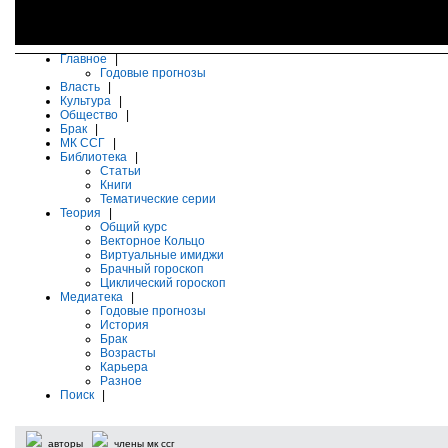
Главное
|
Годовые прогнозы
Власть
|
Культура
|
Общество
|
Брак
|
МК ССГ
|
Библиотека
|
Статьи
Книги
Тематические серии
Теория
|
Общий курс
Векторное Кольцо
Виртуальные имиджи
Брачный гороскоп
Циклический гороскоп
Медиатека
|
Годовые прогнозы
История
Брак
Возрасты
Карьера
Разное
Поиск
|
авторы
члены мк ссг