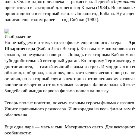
идею. Фильм одного человека — режиссера. Первый
«Терминат
презентован в векторный для него год Крысы (1984). Возможно, 
происходило и в векторный же для Лошади год Кабана. Ну а сце
написан еще годом ранее — год Собаки (1982).
Но не забудем и о том, что это фильм еще и одного актера —
Ар
Шварцнеггера
(Кабан-Лев / Вектор). Кто там кем вдохновился с
сложно, но результат налицо — Лошадь с векторным Кабаном п
зубодробительный векторный ураган. Ко второму Терминатору 
достиг апогея, — самый лучший фильм из трех. И мордовал он ег
обжигал, и обдирал, как липку, никакого человеческого лица на н
оставил, но векторный слуга в векторных отношениях чувствовал
вполне комфортно и от них только выиграл. Феноменальный взле
Злодейский имидж первого фильма пошел на пользу.
Теперь вполне понятно, почему главным героем фильма оказался
Ищите правильного режиссера. И лихорадка на весь фильм вам б
обеспечена.
Еще одна пара — мать и сын. Материнство свято. Для векторног
особенности: