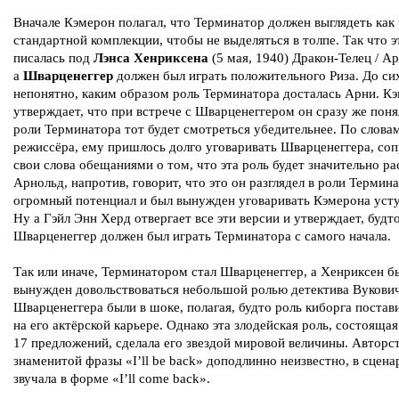
Вначале Кэмерон полагал, что Терминатор должен выглядеть как
стандартной комплекции, чтобы не выделяться в толпе. Так что э
писалась под
Лэнса Хенриксена
(5 мая, 1940) Дракон-Телец / Ар
а
Шварценеггер
должен был играть положительного Риза. До си
непонятно, каким образом роль Терминатора досталась Арни. К
утверждает, что при встрече с Шварценеггером он сразу же понял
роли Терминатора тот будет смотреться убедительнее. По слова
режиссёра, ему пришлось долго уговаривать Шварценеггера, со
свои слова обещаниями о том, что эта роль будет значительно р
Арнольд, напротив, говорит, что это он разглядел в роли Термин
огромный потенциал и был вынужден уговаривать Кэмерона усту
Ну а Гэйл Энн Херд отвергает все эти версии и утверждает, будт
Шварценеггер должен был играть Терминатора с самого начала.
Так или иначе, Терминатором стал Шварценеггер, а Хенриксен б
вынужден довольствоваться небольшой ролью детектива Вукович
Шварценеггера были в шоке, полагая, будто роль киборга постав
на его актёрской карьере. Однако эта злодейская роль, состоящая
17 предложений, сделала его звездой мировой величины. Авторс
знаменитой фразы «I’ll be back» доподлинно неизвестно, в сцена
звучала в форме «I’ll come back».