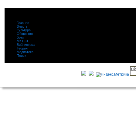
Главное
|
Власть
|
Культура
|
Общество
|
Брак
|
МК ССГ
|
Библиотека
|
Теория
|
Медиатека
|
Поиск
|