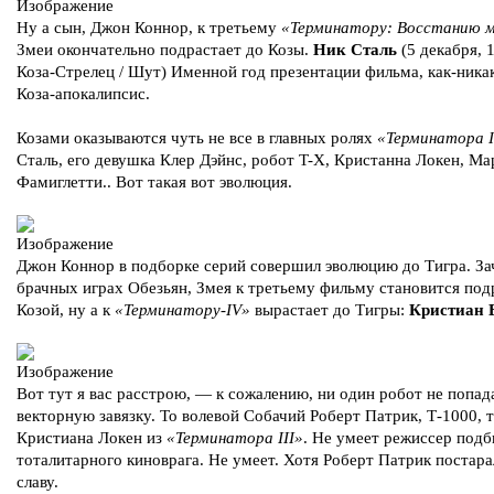
Ну а сын, Джон Коннор, к третьему
«Терминатору: Восстанию 
Змеи окончательно подрастает до Козы.
Ник Сталь
(5 декабря, 
Коза-Стрелец / Шут) Именной год презентации фильма, как-ника
Коза-апокалипсис.
Козами оказываются чуть не все в главных ролях
«Терминатора I
Сталь, его девушка Клер Дэйнс, робот T-X, Кристанна Локен, Ма
Фамиглетти.. Вот такая вот эволюция.
Джон Коннор в подборке серий совершил эволюцию до Тигра. За
брачных играх Обезьян, Змея к третьему фильму становится под
Козой, ну а к
«Терминатору-IV»
вырастает до Тигры:
Кристиан 
Вот тут я вас расстрою, — к сожалению, ни один робот не попад
векторную завязку. То волевой Собачий Роберт Патрик, Т-1000, 
Кристиана Локен из
«Терминатора III»
. Не умеет режиссер подб
тоталитарного киноврага. Не умеет. Хотя Роберт Патрик постара
славу.