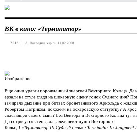
ВК в кино: «Терминатор»
|
7215
А. Воеводин, xsp.ru, 11.02.2008
Еще один ураган порожденный энергией Векторного Кольца. Дав
ерзали на стуле глядя на шикарную сцену гонок Судного дня? По
замирало дыхание при битвах бронетанкового Арнольда с жидки
Робертом Патриком, похожим на оскаровскую статуэтку? А ярос
спасающей своего сына? Без Вектора и Векторного Кольца тут яв
Да сотрясутся стены, да заледенеют души Векторного
Кольца!
«Терминатор II: Судный день» / Terminator II: Judgment 