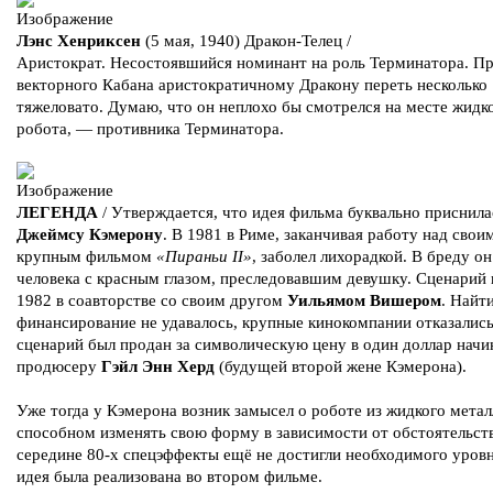
Лэнс Хенриксен
(5 мая, 1940) Дракон-Телец /
Аристократ. Несостоявшийся номинант на роль Терминатора. П
векторного Кабана аристократичному Дракону переть несколько
тяжеловато. Думаю, что он неплохо бы смотрелся на месте жидк
робота, — противника Терминатора.
ЛЕГЕНДА
/ Утверждается, что идея фильма буквально приснила
Джеймсу Кэмерону
. В 1981 в Риме, заканчивая работу над сво
крупным фильмом
«Пираньи II»
, заболел лихорадкой. В бреду о
человека с красным глазом, преследовавшим девушку. Сценарий 
1982 в соавторстве со своим другом
Уильямом Вишером
. Найт
финансирование не удавалось, крупные кинокомпании отказались
сценарий был продан за символическую цену в один доллар на
продюсеру
Гэйл Энн Херд
(будущей второй жене Кэмерона).
Уже тогда у Кэмерона возник замысел о роботе из жидкого метал
способном изменять свою форму в зависимости от обстоятельств
середине 80-х спецэффекты ещё не достигли необходимого уровн
идея была реализована во втором фильме.