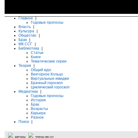
Главное
|
Годовые прогнозы
Власть
|
Культура
|
Общество
|
Брак
|
МК ССГ
|
Библиотека
|
Статьи
Книги
Тематические серии
Теория
|
Общий курс
Векторное Кольцо
Виртуальные имиджи
Брачный гороскоп
Циклический гороскоп
Медиатека
|
Годовые прогнозы
История
Брак
Возрасты
Карьера
Разное
Поиск
|
авторы
члены мк ссг