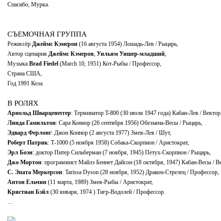
Спасибо, Мурка.
СЪЕМОЧНАЯ ГРУППА
Режиссёр
Джеймс Кэмерон
(16 августа 1954) Лошадь-Лев / Рыцарь,
Автор сценария
Джеймс Кэмерон
,
Уильям Уишер-младший
,
Музыка
Brad Fiedel
(March 10, 1951) Кот-Рыбы / Профессор,
Страна США,
Год 1991 Коза.
В РОЛЯХ
Арнольд Шварценеггер
: Терминатор T-800 (30 июля 1947 года) Кабан-Лев / Вектор
Линда Гамильтон
: Сара Коннор (26 сентября 1956) Обезьяна-Весы / Рыцарь,
Эдвард Ферлонг
: Джон Коннор (2 августа 1977) Змея-Лев / Шут,
Роберт Патрик
: Т-1000 (5 ноября 1958) Собака-Cкорпион / Аристократ,
Эрл Боэн
: доктор Питер Сильберман (7 ноября, 1945) Петух-Cкорпион / Рыцарь,
Джо Мортон
: программист Майлз Беннет Дайсон (18 октября, 1947) Кабан-Весы / В
С. Эпата Меркерсон
: Tarissa Dyson (28 ноября, 1952) Дракон-Стрелец / Профессор,
Антон Ельчин
(11 марта, 1989) Змея-Рыбы / Аристократ,
Кристиан Бэйл
(30 января, 1974 ) Тигр-Водолей / Профессор.
…