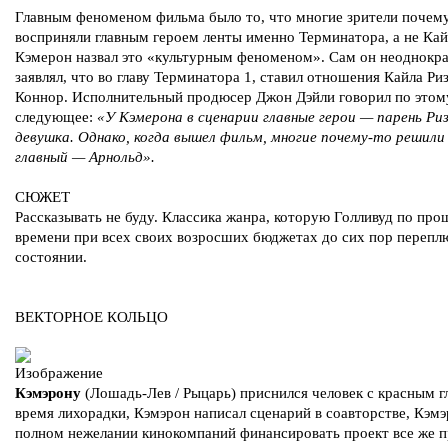
Главным феноменом фильма было то, что многие зрители почем
восприняли главным героем ленты именно Терминатора, а не Кай
Кэмерон назвал это «культурным феноменом». Сам он неоднокр
заявлял, что во главу Терминатора 1, ставил отношения Кайла Ри
Коннор. Исполнительный продюсер Джон Дэйли говорил по этом
следующее:
«У Кэмерона в сценарии главные герои — парень Риз
девушка. Однако, когда вышел фильм, многие почему-то решили
главный — Арнольд».
СЮЖЕТ
Рассказывать не буду. Классика жанра, которую Голливуд по про
времени при всех своих возросших бюджетах до сих пор перепл
состоянии.
ВЕКТОРНОЕ КОЛЬЦО
Кэмэрону
(Лошадь-Лев / Рыцарь) приснился человек с красным г
время лихорадки, Кэмэрон написал сценарий в соавторстве, Кэм
полном нежелании кинокомпаний финансировать проект все же 