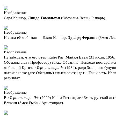
Сара Коннор,
Линда Гамильтон
(Обезьяна-Весы / Рыцарь).
И сына её любимая — Джон Коннор,
Эдвард Ферлонг
(Змея-Лев 
Не забудем, что его отец, Кайл Риз,
Майкл Бьен
(31 июля, 1956
Обезьяна-Лев / Профессор) также Обезьяна. Неплохо постарались
любовной Крысы
«Терминатора I»
(1984), ради Змеиного будущ
патриархалке (две Обезьяны) смысл союза: дети. Так и есть. Неп
результат.
В
«Терминаторе IV»
(2009) Кайла Риза играет Змея, русский акт
Ельчин
(Змея-Рыбы / Аристократ).