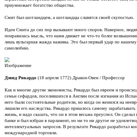
приумножает богатство общества.
Смит был шотландцем, а шотландцы славятся своей скупостью.
Идеи Смита до сих пор вызывают много споров. Наверное, людя
понравилась мысль, что нами движет не что-то более возвышенно
лишь вульгарная жажда наживы. Это был первый удар по нашему
самолюбию.
Дэвид Рикардо
(18 апреля 1772) Дракон-Овен / Профессор
Как и многие другие экономисты, Рикардо был евреем и происхо
семьи сефардов, поселившихся в Англии после изгнания из Испа
него были состоятельные родители, но когда он женился на неевр
лишили его наследства. Рикардо пришлось самому зарабатывать 
жизнь, и надо сказать, что он в этом весьма преуспел. Он сделал 
банке и был избран в парламент, но ни то ни другое не удовлетво
интеллектуальных запросов. В результате Рикардо разработал к
международной торговли.