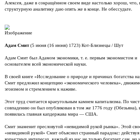
Алексея, даже в сокращённом своем виде настолько хорош, что, 
структурную аналитику даю опять же в конце. Не обессудьте.
Адам Смит
(5 июня (16 июня) 1723) Кот-Близнецы / Шут
Адам Смит был Адамом экономики, т. е. первым экономистом и
основателем всей экономической науки.
В своей книге «Исследование о природе и причинах богатства н
Смит предложил концепцию «экономического человека», движим
эгоизмом и стремлением к наживе.
Этот труд считается краеугольным камнем капитализма. По чис
совпадению он был опубликован в том же 1776 году (Обезьяна), 
появилась главная капдержава мира — США.
Смит знаменит пресловутой «невидимой рукой рынка». Этой сво
«невидимой рукой» Смит объяснил странный парадокс: действуя
корыстных интересах, каждый из нас не только богатеет сам, но 