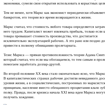
экономики, сумели свои открытия использовать в корыстных цел
Тем не менее, хотя Маркс как экономист периодически объявляет
банкротом, его теории все время возвращаются к жизни.
Маркс считал, что стоимость любого товара определяется затра
него трудом. Капиталист может извлекать прибыль, только если 
товара превышает стоимость производства, что достигается
исключительно эксплуатацией рабочих. А это рано или поздно д
привести к полному обнищанию пролетариата.
Тезис Маркса — прямая противоположность теории Адама Смит
который считал, что если мы обогащаемся, то тем самым и прол
помогаем заработать доллар-другой.
Во второй половине XX века стало окончательно ясно, что Маркс
В капиталистических странах рабочие достигли невиданного дос
уровня жизни, а в социалистических, построенных по марксистс
принципам, население вместо обещанного процветания клало зу
полку. Правда, после кризиса начала XXI века идеи Маркса могу
получить хождение.