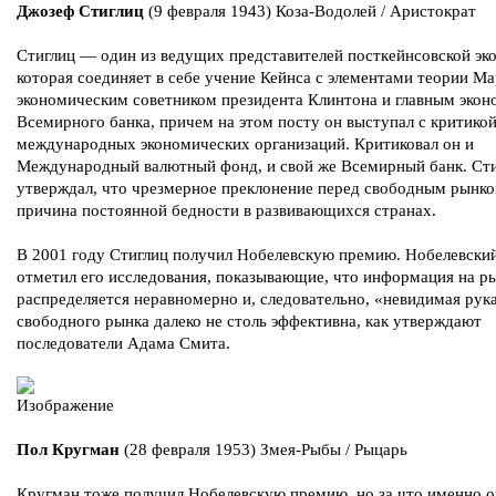
Джозеф Стиглиц
(9 февраля 1943) Коза-Водолей / Аристократ
Стиглиц — один из ведущих представителей посткейнсовской эк
которая соединяет в себе учение Кейнса с элементами теории Ма
экономическим советником президента Клинтона и главным эко
Всемирного банка, причем на этом посту он выступал с критико
международных экономических организаций. Критиковал он и
Международный валютный фонд, и свой же Всемирный банк. Ст
утверждал, что чрезмерное преклонение перед свободным рынк
причина постоянной бедности в развивающихся странах.
В 2001 году Стиглиц получил Нобелевскую премию. Нобелевски
отметил его исследования, показывающие, что информация на р
распределяется неравномерно и, следовательно, «невидимая рук
свободного рынка далеко не столь эффективна, как утверждают
последователи Адама Смита.
Пол Кругман
(28 февраля 1953) Змея-Рыбы / Рыцарь
Кругман тоже получил Нобелевскую премию, но за что именно о