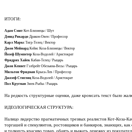
ИТОГИ:
Адам Смит
Кот-Близнецы / Шут
Дэвид Рикардо
Дракон-Овен / Профессор
Карл Маркс
Тигр-Телец / Вектор
Джон Мейнард
Кейнс Коза-Близнецы / Вектор
Йозеф Шумпетер
Коза-Водолей / Аристократ
Фридрих Хайек
Кабан-Телец / Рыцарь
Джон Кеннет
Гэлбрейт Обезьяна-Весы / Рыцарь
Мильтон Фридман
Крыса-Лев / Профессор
Джозеф Стиглиц
Коза-Водолей / Аристократ
Пол Кругман
Змея-Рыбы / Рыцарь
На редкость структурные оценки, даже кромсать текст было жал
ИДЕОЛОГИЧЕСКАЯ СТРУКТУРА:
Налицо лидерство прагматичных трезвых реалистов Кот-Коза-Каб
торгашей и спекулянтов, ростовщиков и банкиров, знающих, как
и толкнуть красиво товар, обаять и выжать денежку из покупате