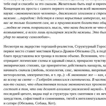
тебе ещё и спасибо за это сказали. Желательно быть ещё и евреем
Концепция их проста с самого первого основателя всей экономи
науки:
«экономического человека», движимого эгоизмом и стре
наживе. ...парадокс: действуя в своих корыстных интересах, к
нас не только богатеет сам, но и приумножает богатство об
...людям не очень понравилась мысль, что нами движет не что-
возвышенное, а всего лишь вульгарная жажда наживы. Это был
удар по нашему самолюбию»
.
Несмотря на лидерство торгашей-реалистов, Структурный Горос
первое место ставит мистиков Крыса-Дракон-Обезьяна (3), в под
благо представлена вся троица в полном объеме. Вспомним, что
отрицают логические схемы и здравый смысл, прекрасно чувству
эмпирических стихиях, где приоритетно действовать наощупь, к
начинать сначала (любовь, психология, секс, экономика, вихревы
метеорология, электричество, и т. пр..):
«К экономике же — как, 
ко всему на свете — Гэлбрейт относился скептически. В частн
как-то сказал, что единственная польза экономических прогнозо
состоит в том, что они делают алхимию уважаемой наукой».
последней цитате, видна ещё и структура трех скептиков с их в
занудством, софистикой и сомнениями, тягой к интеллектуальн
и сатире (Обезьяна, Собака, Кот).