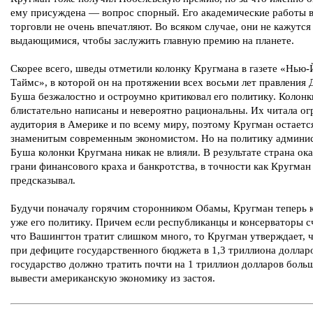
ему присуждена — вопрос спорный. Его академические работы в
торговли не очень впечатляют. Во всяком случае, они не кажутся
выдающимися, чтобы заслужить главную премию на планете.
Скорее всего, шведы отметили колонку Кругмана в газете «Нью
Таймс», в которой он на протяжении всех восьми лет правления
Буша безжалостно и остроумно критиковал его политику. Колонк
блистательно написаны и невероятно рациональны. Их читала о
аудитория в Америке и по всему миру, поэтому Кругман остает
знаменитым современным экономистом. Но на политику админи
Буша колонки Кругмана никак не влияли. В результате страна ока
грани финансового краха и банкротства, в точности как Кругман
предсказывал.
Будучи поначалу горячим сторонником Обамы, Кругман теперь 
уже его политику. Причем если республиканцы и консерваторы с
что Вашингтон тратит слишком много, то Кругман утверждает, 
при дефиците государственного бюджета в 1,3 триллиона доллар
государство должно тратить почти на 1 триллион долларов боль
вывести американскую экономику из застоя.