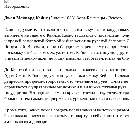
Джон Мейнард Кейнс
(5 июня 1883) Коза-Близнецы / Вектор
Если вы думаете, что экономисты — люди скучные и занудливые,
вы ничего не знаете о Кейнсе. Кейнс тусовался с писателями, х
и прочей лондонской богемой и был женат на русской балерине 
Лопуховой. Впрочем, женитьба удовлетворения ему не принесла,
поскольку он был гомосексуалистом. Кейнс не только учил други
управлять экономикой, но и сам изрядно разбогател, играя на би
До Кейнса была всего одна экономика — классическая, которую
Адам Смит. Кейнс придумал новую — экономику Кейнса. Велика
депрессия продемонстрировала, что «невидимая рука» Смита не 
справляется с управлением экономикой и ей нужна тяжелая рука
государства. В трудные времена кризиса государству следует тр
больше и тем самым поддерживать уровень занятости населения
Кроме того, Кейнс помог создать послевоенный валютный режим
был сначала привязан к золотому стандарту, а сейчас целиком ос
американском долларе.