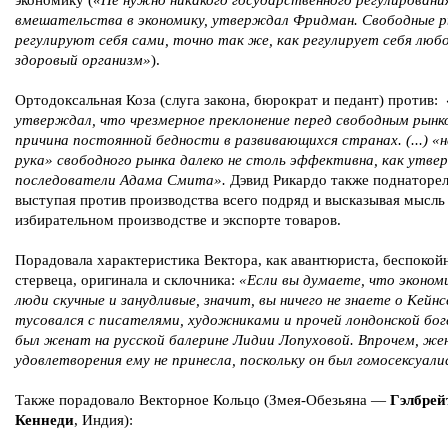
экономику (
«Не нужно никакого государственного регулировани
вмешательства в экономику, утверждал Фридман. Свободные 
регулируют себя сами, точно так же, как регулирует себя люб
здоровый организм»
).
Ортодоксальная Коза (слуга закона, бюрократ и педант) против:
утверждал, что чрезмерное преклонение перед свободным рын
причина постоянной бедности в развивающихся странах. (...) «
рука» свободного рынка далеко не столь эффективна, как утв
последователи Адама Смита».
Дэвид Рикардо также поднаторел
выступая против производства всего подряд и высказывая мысль
избирательном производстве и экспорте товаров.
Порадовала характеристика Вектора, как авантюриста, беспокой
стервеца, оригинала и склочника:
«Если вы думаете, что эконо
люди скучные и занудливые, значит, вы ничего не знаете о Кейнс
тусовался с писателями, художниками и прочей лондонской бог
был женат на русской балерине Лидии Лопуховой. Впрочем, ж
удовлетворения ему не принесла, поскольку он был гомосексуал
Также порадовало Векторное Кольцо (Змея-Обезьяна —
Гэлбрей
Кеннеди
, Индия):