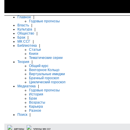
Главное
|
Годовые прогнозы
Власть
|
Культура
|
Общество
|
Брак
|
МК ССГ
|
Библиотека
|
Статьи
Книги
Тематические серии
Теория
|
Общий курс
Векторное Кольцо
Виртуальные имиджи
Брачный гороскоп
Циклический гороскоп
Медиатека
|
Годовые прогнозы
История
Брак
Возрасты
Карьера
Разное
Поиск
|
авторы
члены мк ссг