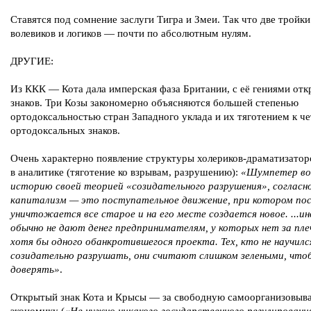
Ставятся под сомнение заслуги Тигра и Змеи. Так что две тройки
волевиков и логиков — почти по абсолютным нулям.
ДРУГИЕ:
Из ККК — Кота дала имперская фаза Британии, с её гениями от
знаков. Три Козы закономерно объясняются большей степенью
ортодоксальностью стран Западного уклада и их тяготением к че
ортодоксальных знаков.
Очень характерно появление структуры холериков-драматизаторо
в аналитике (тяготение ко взрывам, разрушению):
«Шумпетер во
историю своей теорией «созидательного разрушения», согласн
капитализм — это поступательное движение, при котором по
уничтожается все старое и на его месте создается новое. ...и
обычно не дают денег предпринимателям, у которых нет за пл
хотя бы одного обанкротившегося проекта. Тех, кто не научилс
созидательно разрушать, они считают слишком зелеными, что
доверять»
.
Открытый знак Кота и Крысы — за свободную самоорганизовы