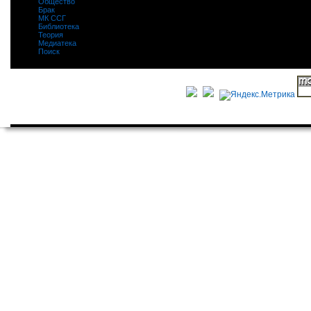
Общество
|
Брак
|
МК ССГ
|
Библиотека
|
Теория
|
Медиатека
|
Поиск
|