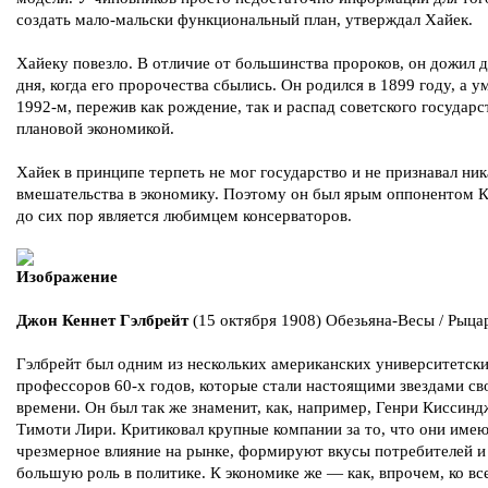
создать мало-мальски функциональный план, утверждал Хайек.
Хайеку повезло. В отличие от большинства пророков, он дожил д
дня, когда его пророчества сбылись. Он родился в 1899 году, а у
1992-м, пережив как рождение, так и распад советского государст
плановой экономикой.
Хайек в принципе терпеть не мог государство и не признавал ник
вмешательства в экономику. Поэтому он был ярым оппонентом К
до сих пор является любимцем консерваторов.
Джон Кеннет Гэлбрейт
(15 октября 1908) Обезьяна-Весы / Рыц
Гэлбрейт был одним из нескольких американских университетск
профессоров 60-х годов, которые стали настоящими звездами св
времени. Он был так же знаменит, как, например, Генри Киссинд
Тимоти Лири. Критиковал крупные компании за то, что они име
чрезмерное влияние на рынке, формируют вкусы потребителей и
большую роль в политике. К экономике же — как, впрочем, ко вс