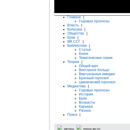
Главное
|
Годовые прогнозы
Власть
|
Культура
|
Общество
|
Брак
|
МК ССГ
|
Библиотека
|
Статьи
Книги
Тематические серии
Теория
|
Общий курс
Векторное Кольцо
Виртуальные имиджи
Брачный гороскоп
Циклический гороскоп
Медиатека
|
Годовые прогнозы
История
Брак
Возрасты
Карьера
Разное
Поиск
|
авторы
члены мк ссг