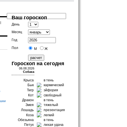
Ваш гороскоп
|
День
Месяц
Год
Пол
М
Ж
Гороскоп на сегодня
06.08.2026
Собака
Крыса
в тень
Бык
кармический
Тигр
эйфория
а
Кот
свободный
Дракон
в тень
ушки
Змея
тяжелый
Лошадь
презентация
Коза
легкий
Обезьяна
в тень
Петух
лихая удача