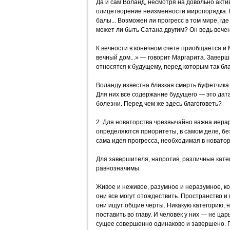
Да и сам Воланд, несмотря на довольно акт
олицетворение неизменности миропорядка. 
балы... Возможен ли прогресс в том мире, гд
может ли быть Сатана другим? Он ведь вечен
К вечности в конечном счете приобщается и 
вечный дом...» — говорит Маргарита. Заве
относятся к будущему, перед которым так бл
Воланду известна близкая смерть буфетчика
Для них все содержание будущего — это дат
болезни. Перед чем же здесь благоговеть?
2. Для новаторства чрезвычайно важна иерар
определяются приоритеты, в самом деле, б
сама идея прогресса, необходимая в новатор
Для завершителя, напротив, различные кате
равнозначимы.
Живое и неживое, разумное и неразумное, к
они все могут отождествить. Пространство и 
они ищут общие черты. Никакую категорию, н
поставить во главу. И человек у них — не ца
сущее совершенно одинаково и завершено. 