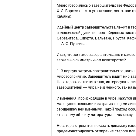
Много говорилось о завершительстве Федор
X. Л. Борхеса — это утонченное, эстетское 
Кабаны).
Идейный центр завершительства лежит в тв
человеческой души, непревзойденных писате
Сервантеса, Свифта, Бальзака, Пруста, Кафки
— А. С. Пушкина.
Итак, что же такое завершительство и каково
зеркально симметричном новаторстве?
1. В первую очередь завершительство, как и
мировосприятие. Завершитель видит мир з
Новаторов соответственно, интересуют ист
завершителей — мира неизменного, так наз
Изменения, происходящие в мире, кажутся 
малосущественными и затрагивающими лишь 
сердцевину неизменными. Такой подход осо
к главному объекту литературы — человеку.
Новаторы стремятся показать динамику изме
продемонстрировать отмирание старого или