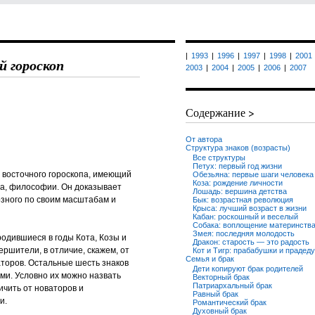
|
1993
|
1996
|
1997
|
1998
|
2001
 гороскоп
2003
|
2004
|
2005
|
2006
|
2007
Содержание >
От автора
Структура знаков (возрасты)
Все структуры
Петух: первый год жизни
 восточного гороскопа, имеющий
Обезьяна: первые шаги человека
Коза: рождение личности
ва, философии. Он доказывает
Лошадь: вершина детства
озного по своим масштабам и
Бык: возрастная революция
Крыса: лучший возраст в жизни
Кабан: роскошный и веселый
Собака: воплощение материнств
Змея: последняя молодость
родившиеся в годы Кота, Козы и
Дракон: старость — это радость
ершители, в отличие, скажем, от
Кот и Тигр: прабабушки и прадед
Семья и брак
аторов. Остальные шесть знаков
Дети копируют брак родителей
ми. Условно их можно назвать
Векторный брак
Патриархальный брак
ичить от новаторов и
Равный брак
и.
Романтический брак
Духовный брак