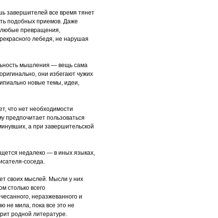
шь завершителей все время тянет
ать подобных приемов. Даже
ь любые превращения,
прекрасного лебедя, не нарушая
льность мышления — вещь сама
ригинально, они избегают чужих
ипиально новые темы, идеи,
ет, что нет необходимости
му предпочитает пользоваться
 минувших, а при завершительской
ыщется недалеко — в иных языках,
писателя-соседа.
нет своих мыслей. Мысли у них
ом столько всего
чесанного, неразжеванного и
ю не мила, пока все это не
рит родной литературе.