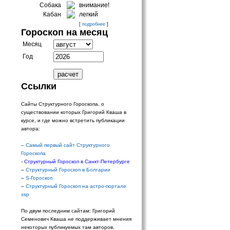
Собака
внимание!
Кабан
легкий
[
подробнее
]
Гороскоп на месяц
Месяц
Год
Ссылки
Сайты Структурного Гороскопа, о
существовании которых Григорий Кваша в
курсе, и где можно встретить публикации
автора:
–
Самый первый сайт Структурного
Гороскопа
-
Структурный Гороскоп в Санкт-Петербурге
–
Структурный Гороскоп в Болгарии
–
S-Гороскоп
–
Структурный Гороскоп на астро-портале
xsp
По двум последним сайтам: Григорий
Семенович Кваша не поддерживает мнения
некоторых публикуемых там авторов.