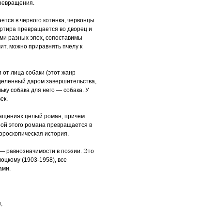
превращения.
ется в черного котенка, червонцы
вартира превращается во дворец и
ьми разных эпох, сопоставимы
ит, можно приравнять пчелу к
 от лица собаки (этот жанр
аделенный даром завершительства,
льку собака для него — собака. У
ек.
ращениях целый роман, причем
рой этого романа превращается в
гороскопическая история.
— равнозначимости в поэзии. Это
оцкому (1903-1958), все
ами.
,