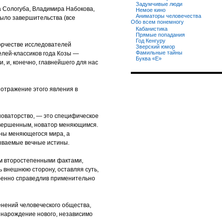
Задумчивые люди
а Сологуба, Владимира Набокова,
Немое кино
Аниматоры человечества
крыло завершительства (все
Обо всем понемногу
Кабанистика
Прямые попадания
Год Кенгуру
орчестве исследователей
Зверский юмор
Фамильные тайны
лей-классиков года Козы —
Буква «Е»
, и, конечно, главнейшего для нас
 отражение этого явления в
 новаторство, — это специфическое
авершенным, новатор меняющимся.
ины меняющегося мира, а
ываемые вечные истины.
им второстепенными фактами,
внешнюю сторону, оставляя суть,
бенно справедлив применительно
нений человеческого общества,
 нарождение нового, независимо