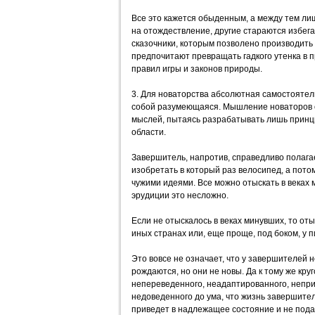
Все это кажется обыденным, а между тем ли
на отождествление, другие стараются избег
сказочники, которым позволено производит
предпочитают превращать гадкого утенка в 
правил игры и законов природы.
3. Для новаторства абсолютная самостояте
собой разумеющаяся. Мышление новаторов о
мыслей, пытаясь разрабатывать лишь принц
области.
Завершитель, напротив, справедливо полага
изобретать в который раз велосипед, а пото
чужими идеями. Все можно отыскать в веках
эрудиции это несложно.
Если не отыскалось в веках минувших, то от
иных странах или, еще проще, под боком, у 
Это вовсе не означает, что у завершителей 
рождаются, но они не новы. Да к тому же круг
непереведенного, неадаптированного, непри
недоведенного до ума, что жизнь завершител
приведет в надлежащее состояние и не пода