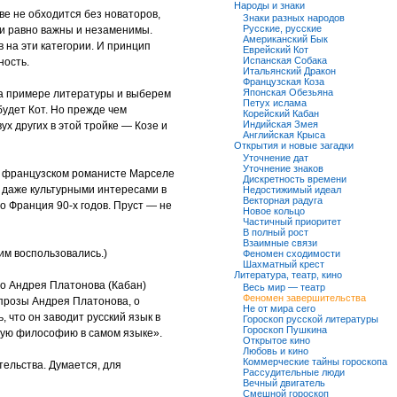
Народы и знаки
ве не обходится без новаторов,
Знаки разных народов
Русские, русские
ии равно важны и незаменимы.
Американский Бык
 на эти категории. И принцип
Еврейский Кот
Испанская Собака
ность.
Итальянский Дракон
Французская Коза
Японская Обезьяна
а примере литературы и выберем
Петух ислама
будет Кот. Но прежде чем
Корейский Кабан
Индийская Змея
вух других в этой тройке — Козе и
Английская Крыса
Открытия и новые загадки
Уточнение дат
Уточнение знаков
зы французском романисте Марселе
Дискретность времени
и даже культурными интересами в
Недостижимый идеал
Векторная радуга
то Франция 90-х годов. Пруст — не
Новое кольцо
Частичный приоритет
В полный рост
Взаимные связи
им воспользовались.)
Феномен сходимости
Шахматный крест
Литература, театр, кино
во Андрея Платонова (Кабан)
Весь мир — театр
Феномен завершительства
 прозы Андрея Платонова, о
Не от мира сего
 что он заводит русский язык в
Гороскоп русской литературы
Гороскоп Пушкина
овую философию в самом языке».
Открытое кино
Любовь и кино
Коммерческие тайны гороскопа
тельства. Думается, для
Рассудительные люди
Вечный двигатель
Смешной гороскоп