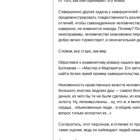
от того, как они оценивают это новое.
Совершенно другая задача у завершителей
продемонстрировать тождественность разли
отличий, чтобы самонадеянное человечество
наверное, не изменится никогда. Почему? По
неисправимы, человечество невозможно пере
добро вечно торжествует, и окончательная 
Словом, все старо, как мир.
Обратимся к знаменитому роману нашего вр
Булгакова — «Мастер и Маргарита». Его авто
найти более яркий пример завершительства.
Неизменность нравственных качеств человеч
большого знатока людских душ — самого Вол
деньги, из чего бы те ни были сделаны, из ко
золота. Ну, легкомысленны... ну, что ж, и мил
сердца... обыкновенные люди... в общем, на
вопрос только испортил их...»
Согласитесь, этот персонаж, в отличие от п
такие оценки, ведь он наблюдает людей ника