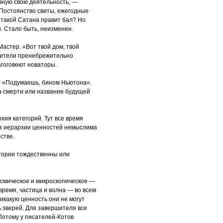
ивную свою деятельность, —
Постоянство свиты, ежегодные
е такой Сатана правит бал? Но
. Стало быть, неизменен.
Мастер. «Вот твой дом, твой
ршители пренебрежительно
агоговеют новаторы.
: «Подумаешь, бином Ньютона».
а смерти или название будущей
хия категорий. Тут все время
ез иерархии ценностей немыслима
стве.
гории тождественны или
осмическое и микроскопическое —
время, частица и волна — во всем
икакую ценность они не могут
рь зверей. Для завершителя все
Потому у писателей-Котов