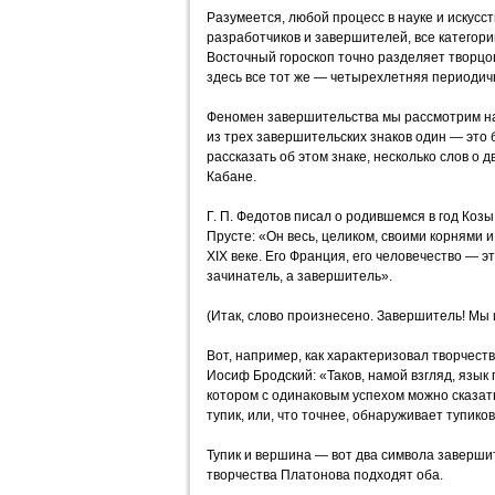
Разумеется, любой процесс в науке и искусст
разработчиков и завершителей, все категор
Восточный гороскоп точно разделяет творцов
здесь все тот же — четырехлетняя периодич
Феномен завершительства мы рассмотрим н
из трех завершительских знаков один — это 
рассказать об этом знаке, несколько слов о д
Кабане.
Г. П. Федотов писал о родившемся в год Ко
Прусте: «Он весь, целиком, своими корнями 
XIX веке. Его Франция, его человечество — э
зачинатель, а завершитель».
(Итак, слово произнесено. Завершитель! Мы 
Вот, например, как характеризовал творчест
Иосиф Бродский: «Таков, намой взгляд, язык
котором с одинаковым успехом можно сказать,
тупик, или, что точнее, обнаруживает тупик
Тупик и вершина — вот два символа заверши
творчества Платонова подходят оба.