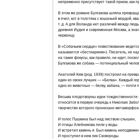
непременно присутствует такой прием, как 
В этом же романе Булгакова шляпа превраща
в пчел, кот в толстяка с кошачьей мордой, к
т. д. А для Воланда нет различий между люд
древняя Иудея и современная Москва, а знач
червонцу.
В «Собачьем сердце» повествование ведется
называется «бестиарием»). Писатель, не н
на такие фокусы, как правило, не идет, поско
Булгакова же собака — потенциальный челов
Анатолий Ким (род. 1939) построил на прев
один из своих лучших — «Белка». Каждый ге
одно из животных — белку, кабана, — почти 
Весьма плодотворны идеи тождественности 
относится в первую очередь к Николаю Забол
творчество которого пронизано метаморфоз
И голос Пушкина был над листвою слышен,
И птицы Хлебникова пели у воды.
И встретил камень я. Был камень неподвижен
И проступил в нем лик Сковороды.