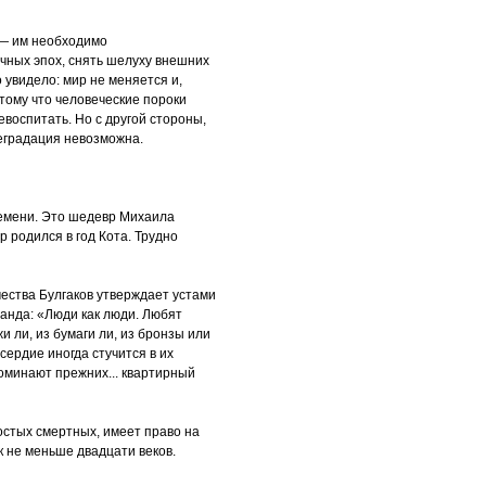
 — им необходимо
чных эпох, снять шелуху внешних
 увидело: мир не меняется и,
тому что человеческие пороки
воспитать. Но с другой стороны,
деградация невозможна.
емени. Это шедевр Михаила
р родился в год Кота. Трудно
ества Булгаков утверждает устами
анда: «Люди как люди. Любят
жи ли, из бумаги ли, из бронзы или
осердие иногда стучится в их
поминают прежних... квартирный
ростых смертных, имеет право на
к не меньше двадцати веков.