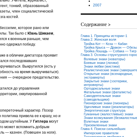
льно. Учитель, журналист,
2007
гент, тонкий, образованный
газеты, член социалистической
зга костей.
Содержание >
бессилие, которое рано или
илы. Так было с
Юань Шикаем
,
Глава 1. Принципы истории–1
ился к военным раньше, чем
Глава 2. Женская воля
Тройка Кот — Коза — Кабан
нно одержал победу.
Тройка Крыса — Дракон — Обезь
Тройка Лошадь — Собака — Тигр
Глава 3. Основы структурного горо
аже в обличии диктатора проявит
Волевые знаки (новаторы)
угался последовавших
Боевые знаки (логики)
ручиваться. Выкрутился (есть у
Знаки любви (мистики)
Реалистические знаки (завершит
собность на время выкручиваться).
Открытые знаки (всенародные,
ения — очередное предательство.
экстраверты)
Закрытые знаки (эзотерики,
интроверты)
катился до управления
Ортодоксальные знаки
Фатальные знаки (фаталисты)
рритории, оккупированной
Самодеятельные знаки
(самодельщики)
Пионерские знаки (пионеры)
Удачливые знаки (реализаторы)
 опереточный характер. Позор
Энергетическая структура
Гуманные (жалостливые) знаки
 политика привела ее к краху, но и
Знаки возмужания (безжалостные
ародом шутейным. У
Гитлера
могут
Взлетные знаки
Приземленные знаки
 кто может вспомнить добрым
Глава 4. Поиски сильнейших
ль — казнен. (Повешен за ноги).
Имперские правители
Тоталитарные двойники и