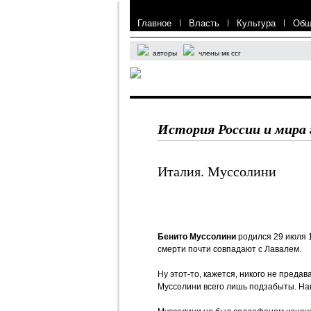
Главное
|
Власть
|
Культура
|
Общ
авторы
члены мк ссг
История России и мира 
Италия. Муссолини
Бенито Муссолини
родился 29 июля 1
смерти почти совпадают с Лавалем.
Ну этот-то, кажется, никого не преда
Муссолини всего лишь подзабыты. На