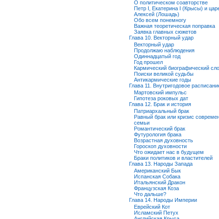
О политическом соавторстве
Петр I, Екатерина I (Крысы) и цар
Алексей (Лошадь)
Обо всем понемногу
Важная теоретическая поправка
Заявка главных сюжетов
Глава 10. Векторный удар
Векторный удар
Продолжаю наблюдения
Одиннадцатый год
Год прошел
Кармический биографический сл
Поиски великой судьбы
Антикармические годы
Глава 11. Внутригодовое расписани
Мартовский импульс
Гипотеза роковых дат
Глава 12. Брак и история
Патриархальный брак
Равный брак или кризис совреме
семьи
Романтический брак
Футурология брака
Возрастная духовность
Гороскоп духовности
Что ожидает нас в будущем
Браки политиков и властителей
Глава 13. Народы Запада
Американский Бык
Испанская Собака
Итальянский Дракон
Французская Коза
Что дальше?
Глава 14. Народы Империи
Еврейский Кот
Исламский Петух
Английская Крыса