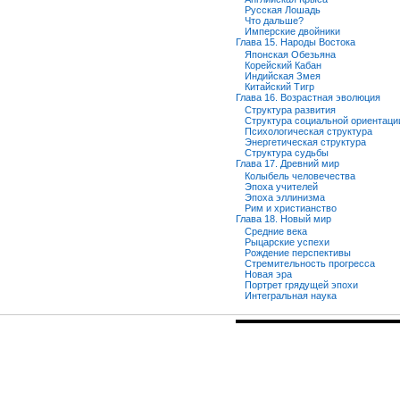
Русская Лошадь
Что дальше?
Имперские двойники
Глава 15. Народы Востока
Японская Обезьяна
Корейский Кабан
Индийская Змея
Китайский Тигр
Глава 16. Возрастная эволюция
Структура развития
Структура социальной ориентаци
Психологическая структура
Энергетическая структура
Структура судьбы
Глава 17. Древний мир
Колыбель человечества
Эпоха учителей
Эпоха эллинизма
Рим и христианство
Глава 18. Новый мир
Средние века
Рыцарские успехи
Рождение перспективы
Стремительность прогресса
Новая эра
Портрет грядущей эпохи
Интегральная наука