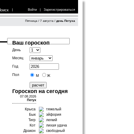
Поиск
|
Войти
|
Зарегистрироваться
Пятница / 7 августа /
день Петуха
Ваш гороскоп
День
Месяц
Год
Пол
М
Ж
Гороскоп на сегодня
07.08.2026
Петух
Крыса
тяжелый
Бык
эйфория
Тигр
легкий
Кот
лихая удача
Дракон
свободный