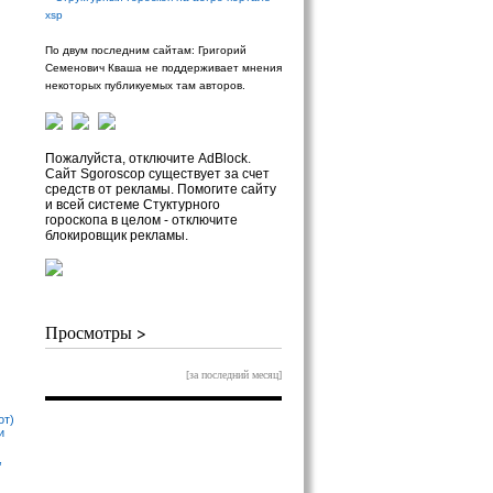
xsp
По двум последним сайтам: Григорий
Семенович Кваша не поддерживает мнения
некоторых публикуемых там авторов.
Пожалуйста, отключите AdBlock.
Сайт Sgoroscop существует за счет
средств от рекламы. Помогите сайту
и всей системе Стуктурного
гороскопа в целом - отключите
блокировщик рекламы.
Просмотры >
[за последний месяц]
от)
и
,