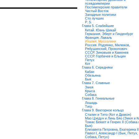
псевдоимперии
Постимперские правители
Чистый Восток
Западные политики
Сто лучших
P. S.
Глава 5. Слабейшие
Китай. Юань Шикай
Германия. Эберт и Гинденбург
Франция. Лаваль
Италия. Муссолини
Россия. Родзянко, Милюков,
Рябушинский, Прокопович
СССР. Зиновьев и Каменев
СССР. Горбачев и Ельцин
Петух
Кот
Глава 6. Середняки
Кабан
Обезьяна
Бык
Глава 7. Славные
Змея
Крыса
Собака
Глава 8. Гениальные
Лошадь
Тигр
Глава 9. Векторное кольцо
Сталин и Тито (Кот и Дракон)
Мао Цзедун и Линь Бяо (Змея и К
Томас Беккет и Генрих II (Собака 
Бык)
Елизавета Петровна, Екатерина II
Павел I, Александр I (Бык, Петух,
Собака, Петух)