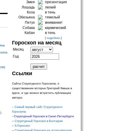
Змея
презентация
Лошадь
легкий
Коза
в тень
Обезьяна
тяжелый
Петух
внимание!
Собака
кармический
Кабан
в тень
[
подробнее
]
Гороскоп на месяц
яна
Месяц
скопа
Год
ели)
Ссылки
Сайты Структурного Гороскопа, о
существовании которых Григорий Кваша в
курсе, и где можно встретить публикации
автора:
–
Самый первый сайт Структурного
Гороскопа
)
-
Структурный Гороскоп в Санкт-Петербурге
–
Структурный Гороскоп в Болгарии
–
S-Гороскоп
–
Структурный Гороскоп на астро-портале