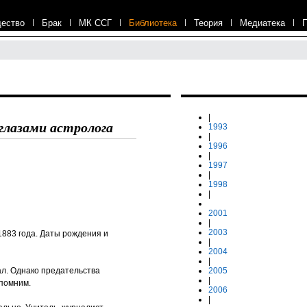
ество
|
Брак
|
МК ССГ
|
Библиотека
|
Теория
|
Медиатека
|
|
глазами астролога
1993
|
1996
|
1997
|
1998
|
2001
|
2003
883 года. Даты рождения и
|
2004
|
вал. Однако предательства
2005
|
помним.
2006
|