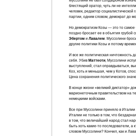
Муссолини не был солдафоном изнача
блестящий оратор, чуть ли не интелли
человек, редактор социалистической 
партии, одним словом, демократ до мо
Но демократизм Козы — это то самое 
поздно бросает ее в объятия грубой с
Эбертом
и
Лавалем
. Муссолини брос
другие политики Козы и потому време
И все же политическая ничтожность д
себя. Убив
Маттеоти
, Муссолини исп
выступлений, стал оправдываться, вык
Коз, хоть и меньшая, чем у Котов, спо
Цена сохранения политического знач
В конце жизни «великий диктатор» до
марионеточным правительством на те
немецкими войсками.
Все при Муссолини приняло в Италии
Италии не только в том, что бездарная
в том, что величайший народ стал н
быть хоть какие-то последователи, а
словом Муссолини? Кончил, как и Лава