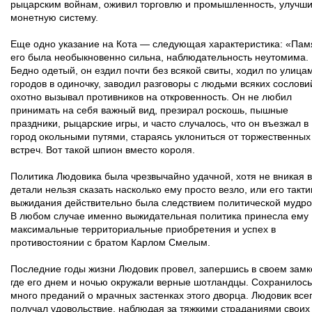
рыцарским войнам, оживил торговлю и промышленность, улучш
монетную систему.
Еще одно указание на Кота — следующая характеристика: «Пам
его была необыкновенно сильна, наблюдательность неутомима.
Бедно одетый, он ездил почти без всякой свиты, ходил по улица
городов в одиночку, заводил разговоры с людьми всяких сослови
охотно вызывал противников на откровенность. Он не любил
принимать на себя важный вид, презирал роскошь, пышные
праздники, рыцарские игры, и часто случалось, что он въезжал в
город окольными путями, стараясь уклониться от торжественных
встреч. Вот такой шпион вместо короля.
Политика Людовика была чрезвычайно удачной, хотя не вникая в
детали нельзя сказать насколько ему просто везло, или его такти
выжидания действительно была следствием политической мудро
В любом случае именно выжидательная политика принесла ему
максимальные территориальные приобретения и успех в
противостоянии с братом Карлом Смелым.
Последние годы жизни Людовик провел, запершись в своем замк
где его днем и ночью окружали верные шотландцы. Сохранилось
много преданий о мрачных застенках этого дворца. Людовик все
получал удовольствие, наблюдая за тяжкими страданиями своих