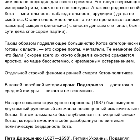
чем вполне подходил для своего времени. Его тянул сверхмощн
имперский ритм, так что он вне конкурса. А так все родовые свой
Кота — мнительность, наблюдательность, эрудиция ( да-да не
смейтесь Сталин очень много читал, а то что прочитывал запом
навсегда) сыщик и финансист( с юности деньгам счет знал, был 
сути дела спонсором партии).
Таким образом подавляющее большинство Котов категорически 
готовы к власти, — это скорее поэты, мечтатели. Те немногие б
что были ( скорее всего их кто-то обидел в юности) сражаются
яростно, но чаще бессистемно, с чрезмерным остервенением.
Отдельной строкой феномен ранней смерти Котов-политиков.
В нашей новейшей истории кроме
Подгорного
— достаточно
средней фигуры — никого и не вспомнишь.
На заре создания структурного гороскопа (1987) был выпущен
двухтомный рукописный альманах посвященный исключительно
Котам. В этом альманахе был опубликован т.н. «черный список
Кота», который вместил в себя разобранную по винтикам
политическую бездарность Кота.
Петр Дорошенко
(1627—1698). Гетман Украины. Подавлял