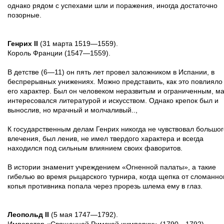
однако рядом с успехами шли и поражения, иногда достаточно
позорные.
Генрих II
(31 марта 1519—1559).
Король Франции (1547—1559).
В детстве (6—11) он пять лет провел заложником в Испании, в
беспрерывных унижениях. Можно представить, как это повлияло
его характер. Был он человеком неразвитым и ограниченным, м
интересовался литературой и искусством. Однако крепок был и
вынослив, но мрачный и молчаливый..,
К государственным делам Генрих никогда не чувствовал большог
влечения, был ленив, не имел твердого характера и всегда
находился под сильным влиянием своих фаворитов.
В истории знаменит учреждением «Огненной палаты», а такие
гибелью во время рыцарского турнира, когда щепка от сломанно
копья противника попала через прорезь шлема ему в глаз.
Леопольд II
(5 мая 1747—1792).