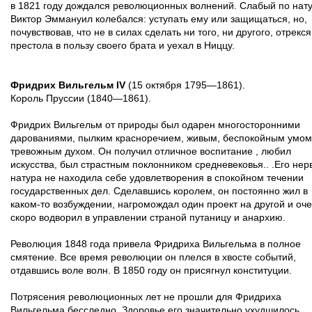
в 1821 году дождался революционных волнений. Слабый по нат
Виктор Эммануил колебался: уступать ему или защищаться, но,
почувствовав, что не в силах сделать ни того, ни другого, отрекся
престола в пользу своего брата и уехал в Ниццу.
Фридрих Вильгельм IV
(15 октября 1795—1861).
Король Пруссии (1840—1861).
Фридрих Вильгельм от природы был одарен многосторонними
дарованиями, пылким красноречием, живым, беспокойным умом
тревожным духом. Он получил отличное воспитание , любил
искусства, был страстным поклонником средневековья.. .Его нер
натура не находила себе удовлетворения в спокойном течении
государственных дел. Сделавшись королем, он постоянно жил в
каком-то возбуждении, нагромождал один проект на другой и оч
скоро водворил в управлении страной путаницу и анархию.
Революция 1848 года привела Фридриха Вильгельма в полное
смятение. Все время революции он плелся в хвосте событий,
отдавшись воле волн. В 1850 году он присягнул конституции.
Потрясения революционных лет не прошли для Фридриха
Вильгельма бесследно. Здоровье его значительно ухудшилось,