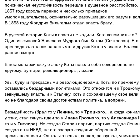
психическая неустойчивость перешла в душевное расстройство. 
1857 году король перенес н несколько припадков
умопомешательства, окончательно разрушивших его разум и во
В 1858 году Фридрих Вильгельм отдал власть брату .
В русской истории Коты к власти не ходили. Кого вспомнить-то?
Один из сыновей Ярослава Мудрого был Котом (Святослав). Его
преследовала та же напасть что и других Котов у власти. Болезн
ранняя смерть.
В постмонархическую эпоху Коты повели себя совершенно по
другому. Бунтари, революционеры, лихачи.
Увы, будучи прекрасными революционерами, Коты по прежнему
оставались бездарными политиками. Это относится и к Троцкому
зевнувшему власть, и к Сталину, хоть и сохранившему свое вели
но не благодаря своим достоинствам политика, а вопреки.
Безыдейность (брал то у
Ленина
, то у
Троцкого
... а когда кончи
у этих, стал тянуть идеи то у
Ивана Грозного
, то у
Александра II
то и у
Гитлера
). Не создал Сталин партии, партию создал Ленин
создал он и НКВД, не его заслуга создание оборонной
промышленности. Он только вешал, вешал, разрушал, уничтожал