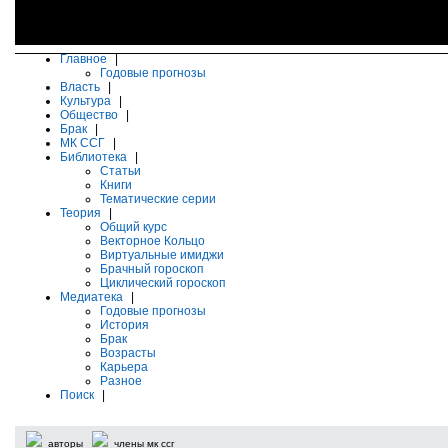
Главное
|
Годовые прогнозы
Власть
|
Культура
|
Общество
|
Брак
|
МК ССГ
|
Библиотека
|
Статьи
Книги
Тематические серии
Теория
|
Общий курс
Векторное Кольцо
Виртуальные имиджи
Брачный гороскоп
Циклический гороскоп
Медиатека
|
Годовые прогнозы
История
Брак
Возрасты
Карьера
Разное
Поиск
|
авторы
члены мк ссг