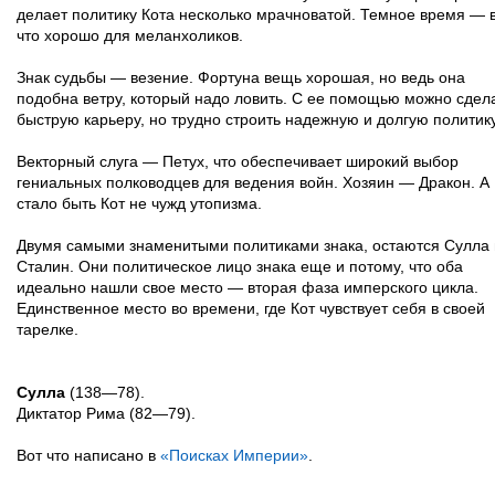
делает политику Кота несколько мрачноватой. Темное время — 
что хорошо для меланхоликов.
Знак судьбы — везение. Фортуна вещь хорошая, но ведь она
подобна ветру, который надо ловить. С ее помощью можно сдел
быструю карьеру, но трудно строить надежную и долгую политику
Векторный слуга — Петух, что обеспечивает широкий выбор
гениальных полководцев для ведения войн. Хозяин — Дракон. А
стало быть Кот не чужд утопизма.
Двумя самыми знаменитыми политиками знака, остаются Сулла 
Сталин. Они политическое лицо знака еще и потому, что оба
идеально нашли свое место — вторая фаза имперского цикла.
Единственное место во времени, где Кот чувствует себя в своей
тарелке.
Сулла
(138—78).
Диктатор Рима (82—79).
Вот что написано в
«Поисках Империи»
.