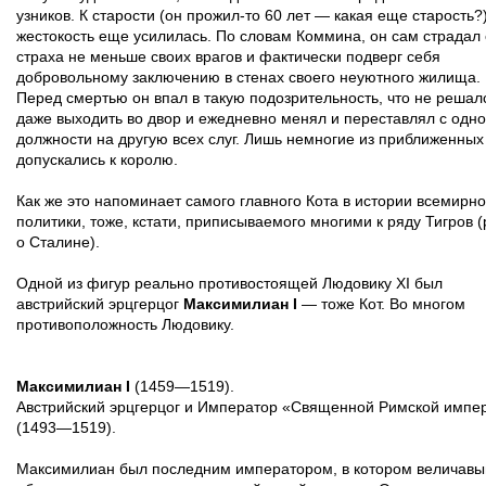
узников. К старости (он прожил-то 60 лет — какая еще старость?)
жестокость еще усилилась. По словам Коммина, он сам страдал 
страха не меньше своих врагов и фактически подверг себя
добровольному заключению в стенах своего неуютного жилища.
Перед смертью он впал в такую подозрительность, что не решал
даже выходить во двор и ежедневно менял и переставлял с одн
должности на другую всех слуг. Лишь немногие из приближенных
допускались к королю.
Как же это напоминает самого главного Кота в истории всемирн
политики, тоже, кстати, приписываемого многими к ряду Тигров (
о Сталине).
Одной из фигур реально противостоящей Людовику XI был
австрийский эрцгерцог
Максимилиан I
— тоже Кот. Во многом
противоположность Людовику.
Максимилиан I
(1459—1519).
Австрийский эрцгерцог и Император «Священной Римской импе
(1493—1519).
Максимилиан был последним императором, в котором величавы