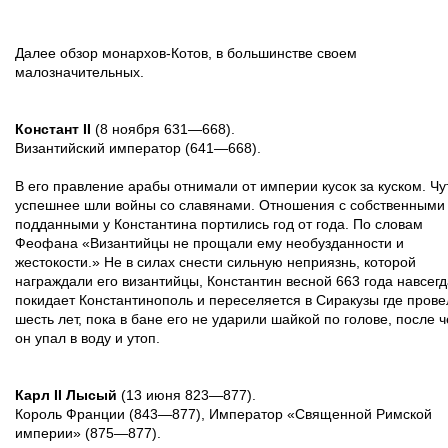
Далее обзор монархов-Котов, в большинстве своем
малозначительных.
Констант II
(8 ноября 631—668).
Византийский император (641—668).
В его правление арабы отнимали от империи кусок за куском. Чу
успешнее шли войны со славянами. Отношения с собственными
подданными у Константина портились год от года. По словам
Феофана «Византийцы не прощали ему необузданности и
жестокости.» Не в силах снести сильную неприязнь, которой
награждали его византийцы, Константин весной 663 года навсегд
покидает Константинополь и переселяется в Сиракузы где прове
шесть лет, пока в бане его не ударили шайкой по голове, после ч
он упал в воду и утоп.
Карл II Лысый
(13 июня 823—877).
Король Франции (843—877), Император «Священной Римской
империи» (875—877).