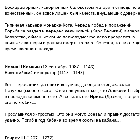
Бесхарактерный, испорченный баловством матери и отнюдь не в
воинственный, он вовсе лишен был качеств, внушающих доверие
Типичная карьера монарха-Кота. Череда побед и поражений.
Борьба за раздел и передел дедушкиной (Карл Великий) импери
Коварство, обман, желание полководческое дело превратить в
ночные авантюры и ранняя смерть то ли от болезни, то ли от яд
время военного похода.
Иоанн II Комнин
(13 сентября 1087—1143).
Византийский император (1118—1143).
Кот — красавчик, да еще и везунчик, да еще и отец оказался
Петухом (скорее всего). Стоит ли удивляться, что
Алексей I
выб
в наследники именно его. А вот мать его
Ирина
(Дракон), напрот
его не любила.
Прославился хитростью. Это они могут. Воевал и правил достато
удачно. Погиб в год Кабана во время охоты на кабана…
Генрих III
(1207—1272).