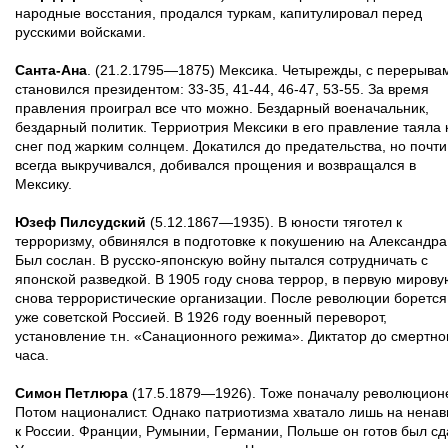
народные восстания, продался туркам, капитулировал перед
русскими войсками.
Санта-Ана
. (21.2.1795—1875) Мексика. Четырежды, с перерыва
становился президентом: 33-35, 41-44, 46-47, 53-55. За время
правления проиграл все что можно. Бездарный военачальник,
бездарный политик. Терриотрия Мексики в его правление таяла 
снег под жарким солнцем. Докатился до предательства, но почти
всегда выкручивался, добивался прощения и возвращался в
Мексику.
Юзеф Пилсудский
(5.12.1867—1935). В юности тяготел к
терроризму, обвинялся в подготовке к покушению на Александра
Был сослан. В русско-японскую войну пытался сотрудничать с
японской разведкой. В 1905 году снова террор, в первую мирову
снова террористические организации. После революции борется
уже советской Россией. В 1926 году военный переворот,
установление т.н. «Санационного режима». Диктатор до смертно
часа.
Симон Петлюра
(17.5.1879—1926). Тоже поначалу революцион
Потом националист. Однако патриотизма хватало лишь на ненав
к России. Франции, Румынии, Германии, Польше он готов был сд