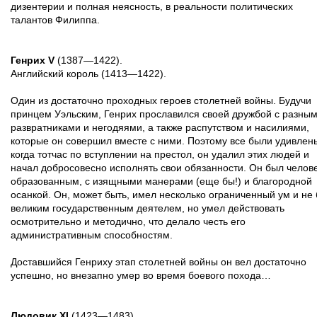
дизентерии и полная неясность, в реальности политических
талантов Филиппа.
Генрих V
(1387—1422).
Английский король (1413—1422).
Один из достаточно проходных героев столетней войны. Будучи
принцем Уэльским, Генрих прославился своей дружбой с разны
развратниками и негодяями, а также распутством и насилиями,
которые он совершил вместе с ними. Поэтому все были удивлен
когда тотчас по вступлении на престол, он удалил этих людей и
начал добросовесно исполнять свои обязанности. Он был челов
образованным, с изящными манерами (еще бы!) и благородной
осанкой. Он, может быть, имел несколько ограниченный ум и не
великим государственным деятелем, но умел действовать
осмотрительно и методично, что делало честь его
административным способностям.
Доставшийся Генриху этап столетней войны он вел достаточно
успешно, но внезапно умер во время боевого похода…
Людовик XI
(1423—1483).