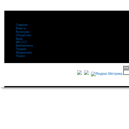
Главное
|
Власть
|
Культура
|
Общество
|
Брак
|
МК ССГ
|
Библиотека
|
Теория
|
Медиатека
|
Поиск
|