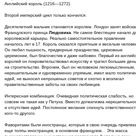
Английский король (1216—1272).
Второй имперский цикл только кончился.
Десятилетний мальчик становится королем. Лондон занят войск
Французского принца
Людовика
. Не самое блестящее начало д
королевской карьеры. Реально самостоятельное правление
началось лет в 17. Король оказался приятным и веселым челове
Он любил пышность, придворные празднества, церковные
церемонии, был благочестив и даже набожен. Первый из англий
королей он покровительствовал искусству и тратил большие день
на строительство. Впрочем, был он человеком легкомысленным,
нерешительным и одновременно упрямым, имел мало политиче
идей, не выносил непрошеных советов и охотно в возлагал
правительственные заботы на своих любимцев.
Интересная комбинация. Очевидная политическая слабость, но
совсем не такая как у Петуха. Вместо догматизма нерешительно
и отсутствие идей. Постоянное желание спихнуть ответственност
кого-то другого.
Фаворитами были иностранцы, которые в свою очередь привлек
еще толпы иностранцев, в основном французов… Эта масса