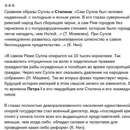
***
Сравним образы Суллы и
Сталина
: «Сам Сулла был человек
надменный, с холодным и ясным умом. В его глазах суверенный
римский народ был сборищем черни, а сам Рим городом без
гарнизона и с полуразрушенными стенами, которым было гораз
легче овладеть, чем Нолой...» (Т. Моммзен). При Сулле
«немедленно развилось организованное шпионство и самое
беспощадное предательство...» (К. Нич).
«В самом Риме Сулла опирался на 10 тысяч корнелиев. Так
назывались отпущенные на волю и наделенные правами
гражданства рабы осужденных и погибших во время проскрипци
граждан. Через них Сулла мог оказывать давление на народные
собрания» (Н. Машкин). Так во вторых фазах торжествует чернь, 
будущей истории империй в этом смысле ничего не изменится, 
то времена
Петра I
и его гвардейцев или Сталина и его энкавэд
ников.
В глазах полностью деморализованного населения единственно
опорой государства стал военный диктатор, ведь «последний кр
отнял у сената почти всех его выдающихся представителей, сен
меньше, чем когда-либо, обладал силами и талантами для
проведения каких-либо реформ» (К. Нич).