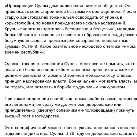
«Проскрипции Суллы деморализовали римское общество. Он
привлекал к себе сторонников быстрым их обогащением. И если
старую аристократию тоже нельзя освободить от упрека в
корыстолюбии, то новая прежде всего искала наслаждений...
Крупные капиталы тратились бесполезно и бесцельно; молодые,
большей частью лишенные всяческого образования люди разви
безумную роскошь и проматывали совершенно невероятные
суммы» (К. Нич). Какое разительное несходство с тем же Римом,
времен республики.
Однако, говоря о всевластии Суллы, стоит все же помнить, что е
власть не была освящена «божественным предначертаньем» и
целиком зависела от армии. В военной монархии отсутствовал
принцип наследования власти. Военачальник мог взять власть, м
ее отдать, мог потерять в борьбе с удачливым конкурентом.
При таком положении вещей, как только слабела связь полковод
его легионами, он сразу же должен был добровольно или
принудительно (свергнут соперниками-полководцами) покинуть
высший пост в государстве.
Этот специфический момент нового уклада проявился в послед
годы жизни диктатора Суллы. В 79 году он добровольно слагает 