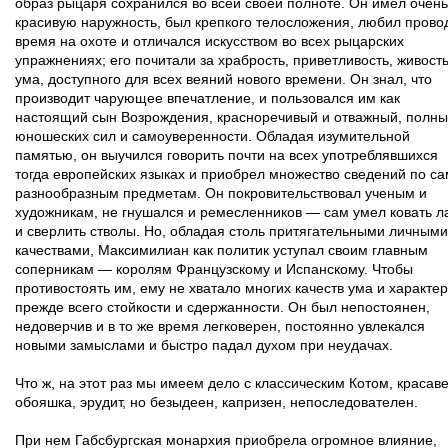
образ рыцаря сохранился во всей своей полноте. Он имел очень
красивую наружность, был крепкого телосложения, любил прово
время на охоте и отличался искусством во всех рыцарских
упражнениях; его почитали за храбрость, приветливость, живост
ума, доступного для всех веяний нового времени. Он знал, что
производит чарующее впечатление, и пользовался им как
настоящий сын Возрождения, красноречивый и отважный, полн
юношеских сил и самоуверенности. Обладая изумительной
памятью, он выучился говорить почти на всех употреблявшихся
тогда европейских языках и приобрел множество сведений по с
разнообразным предметам. Он покровительствовал ученым и
художникам, не гнушался и ремесленников — сам умел ковать л
и сверлить стволы. Но, обладая столь притягательными личными
качествами, Максимилиан как политик уступал своим главным
соперникам — королям Французскому и Испанскому. Чтобы
противостоять им, ему не хватало многих качеств ума и характер
прежде всего стойкости и сдержанности. Он был непостоянен,
недоверчив и в то же время легковерен, постоянно увлекался
новыми замыслами и быстро падал духом при неудачах.
Что ж, на этот раз мы имеем дело с классическим Котом, красаве
обояшка, эрудит, но безыдеен, капризен, непоследователен.
При нем Габсбургская монархия приобрела огромное влияние,