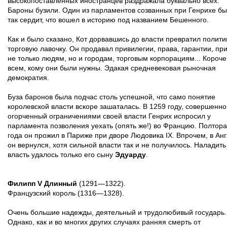
высокопоставленных иностранцев раздражала буквально всех.
Бароны бузили. Один из парламентов созванных при Генрихе б
так сердит, что вошел в историю под названием Бешенного.
Как и было сказано, Кот дорвавшись до власти превратил полити
торговую лавочку. Он продавал привилегии, права, гарантии, пр
не только людям, но и городам, торговым корпорациям... Короче
всем, кому они были нужны. Эдакая средневековая рыночная
демократия.
Буза баронов была подчас столь успешной, что само понятие
королевской власти вскоре зашаталась. В 1259 году, совершенно
огорченный ограничениями своей власти Генрих испросил у
парламента позволения уехать (опять же!) во Францию. Полтора
года он прожил в Париже при дворе Людовика IX. Впрочем, в Ан
он вернулся, хотя сильной власти так и не получилось. Наладить
власть удалось только его сыну
Эдуарду
.
Филипп V Длинный
(1291—1322).
Французский король (1316—1328).
Очень большие надежды, деятельный и трудолюбивый государь.
Однако, как и во многих других случаях ранняя смерть от