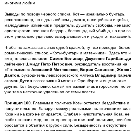
многими любим.
Выводы по поводу черного списка. Кот — изначально бунтарь,
революционер, но в дальнейшем демагог, полицейская ищейка,
малодушный изменник и предатель, душитель свободы, ненавис
аристократии, военная бездарь, беспощадный убийца, но при в
этом уникально удачливо выворачивается и уходит от наказаний.
Чтобы не замазывать знак одной краской, тут же приведен более
романтический список. «Коты-бунтари и мятежники». Здесь что н
имя, то слава великая.
Симон Боливар
,
Джузеппе Гарибальд
лейтенант
Шмидт Петр Петрович
, руководитель восстания на
«Потемкине»
Афанасий Матюшенко
,
Борис Савинков
,
Жорж 
Дантон
, рукводитель левоэсеровского мятежа
Владимир Карел
атаман
Дутов
возглавивший мятеж в Оренбурге и еще многие
другие. Кот, безусловно, самый мятежный знак в гороскопе, но эт
уже тема несколько удаленная от темы власти.
Принцип 100
. Главным в политике Козы остается бездействие и
попустительство. Лавируя между реальными политическими сил
Коза ни на кого не опирается. Слабая и чувствительная Коза, не
любит жестких мер, но потерпев крах в мягкой политике, неизбе
бросается в объятия к грубой силе. Безыдейность и отсутствие
самостоятельности, маломужество — в политике непростительн