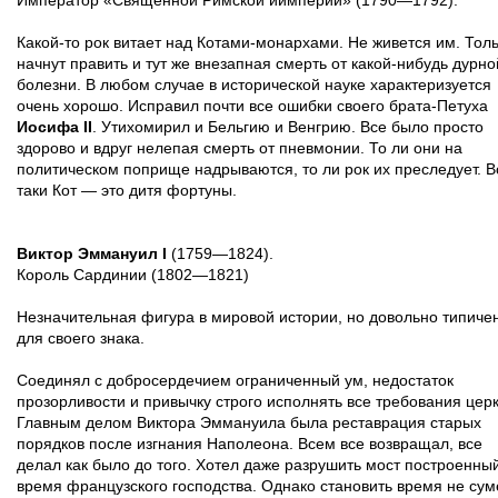
Император «Священной Римской иимперии» (1790—1792).
Какой-то рок витает над Котами-монархами. Не живется им. Тол
начнут править и тут же внезапная смерть от какой-нибудь дурно
болезни. В любом случае в исторической науке характеризуется
очень хорошо. Исправил почти все ошибки своего брата-Петуха
Иосифа II
. Утихомирил и Бельгию и Венгрию. Все было просто
здорово и вдруг нелепая смерть от пневмонии. То ли они на
политическом поприще надрываются, то ли рок их преследует. В
таки Кот — это дитя фортуны.
Виктор Эммануил I
(1759—1824).
Король Сардинии (1802—1821)
Незначительная фигура в мировой истории, но довольно типиче
для своего знака.
Соединял с добросердечием ограниченный ум, недостаток
прозорливости и привычку строго исполнять все требования церк
Главным делом Виктора Эммануила была реставрация старых
порядков после изгнания Наполеона. Всем все возвращал, все
делал как было до того. Хотел даже разрушить мост построенны
время французского господства. Однако становить время не сум