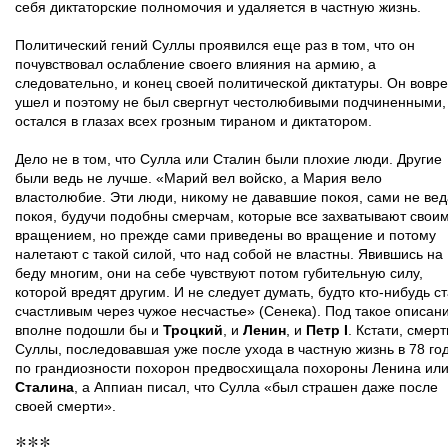
себя диктаторские полномочия и удаляется в частную жизнь.
Политический гений Суллы проявился еще раз в том, что он
почувствовал ослабление своего влияния на армию, а
следовательно, и конец своей политической диктатуры. Он вовр
ушел и поэтому не был свергнут честолюбивыми подчиненными,
остался в глазах всех грозным тираном и диктатором.
Дело не в том, что Сулла или Сталин были плохие люди. Другие
были ведь не лучше. «Марий вел войско, а Мария вело
властолюбие. Эти люди, никому не дававшие покоя, сами не ве
покоя, будучи подобны смерчам, которые все захватывают свои
вращением, но прежде сами приведены во вращение и потому
налетают с такой силой, что над собой не властны. Явившись на
беду многим, они на себе чувствуют потом губительную силу,
которой вредят другим. И не следует думать, будто кто-нибудь с
счастливым через чужое несчастье» (Сенека). Под такое описан
вполне подошли бы и
Троцкий
, и
Ленин
, и
Петр I
. Кстати, смерт
Суллы, последовавшая уже после ухода в частную жизнь в 78 год
по грандиозности похорон предвосхищала похороны Ленина ил
Сталина
, а Аппиан писал, что Сулла «был страшен даже после
своей смерти».
***