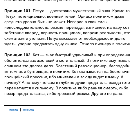
Принцип 101
. Петух — достаточно мужественный знак. Кроме то
Петух, потенциально, военный гений. Однако политиком даже
среднего уровня быть не может. Неверие в свои силы,
непоследовательность, резкие перепады, излишнее, на пару сот
забегание вперед, верность принципам, вопреки реальности, от
схематизм и утопизм. Петух высыхает от необходимости долго
ждать, упорно продвигать одну линию. Тяжело пионеру в политик
Принцип 102
. Кот — знак быстрый удачливый и при определенн
обстоятельствах жестокий и мстительный. В политике ему тяжело
слишком это долгое дело. Блестящий революционер, бесподоб
мятежник и бунтовщик, в политике Кот скатывается на бесконеч
полицейский прессинг, ибо мнителен и всюду видит измену. А
почему? А потому что сам в глубине души предатель, всегда гот
переметнутся к сильному. В политике либо ранняя смерть, либо
позор предательства, либо кровавый режим. Другого не дано.
|
назад
вперед