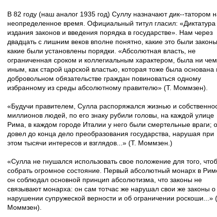
В 82 году (наш аналог 1935 год) Суллу назначают дик--татором 
неопределенное время. Официальный титул гласил: «Диктатура
издания законов и введения порядка в государстве». Нам через
двадцать с лишним веков вполне понятно, какие это были законы
какие были установлены порядки. «Абсолютная власть, не
ограниченная сроком и коллегиальным характером, была ни чем
иным, как старой царской властью, которая тоже была основана 
добровольном обязательстве граждан повиноваться одному
избранному из среды абсолютному правителю» (Т. Моммзен).
«Будучи правителем, Сулла распоряжался жизнью и собственно
миллионов людей, по его знаку рубили головы, на каждой улице
Рима, в каждом городе Италии у него были смертельные враги; 
довел до конца дело преобразования государства, нарушая при
этом тысячи интересов и взглядов...» (Т. Моммзен.)
«Сулла не гнушался использовать свое положение для того, что
собрать огромное состояние. Первый абсолютный монарх в Рим
он соблюдал основной принцип абсолютизма, что законы не
связывают монарха: он сам тотчас же нарушал свои же законы о
нарушении супружеской верности и об ограничении роскоши...» (
Моммзен).