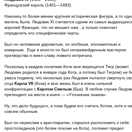
Французский король (1461—1483).
Наконец-то более-менее крупная историческая фигура, а то одн
мелочь была. Людовик XI считается одним из самых выдающихс
королей Франции, что не мешает нам , а только помогает
определить его специфические черты.
Был он человеком даровитым, но злобным, злопамятным и
коварным.. Еще в юности он был непревзойденным мастером
притворства и имел славу ловкого интригана.
Поскольку в каждом политике-Коте мне мерещится Тигр (может
Людовик родился в января года Кота, а потому был Тигром) не б
ужаса подмечу, что несколько раз Людовик пытался свергнуть св
отца
Карлa VII
(Коза) и всю жизнь был в очень сильной
конфронтации с
Карлом Смелым
(Бык). В любом случае Людови
претендент на место в книге — «Уточнение знаков».
Ну, это дело будущего, а пока будем его считать Котом, хотя и н
совсем обычным.
Был он неумолим к аристократии, старался расположить к себе
простолюдинов (это более похоже на Кота), положил предел