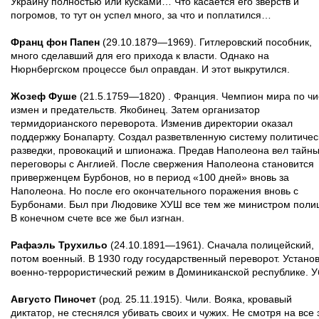
Украину полностью или кусками… Что касается его зверств и
погромов, то тут он успел много, за что и поплатился…
Франц фон Папен
(29.10.1879—1969). Гитлеровский пособник,
много сделавший для его прихода к власти. Однако на
Нюрнбергском процессе был оправдан. И этот выкрутился.
Жозеф Фуше
(21.5.1759—1820) . Франция. Чемпион мира по чи
измен и предательств. Якобинец. Затем организатор
термидорианского переворота. Изменив директории оказал
поддержку Бонапарту. Создал разветвленную систему политичес
разведки, провокаций и шпионажа. Предав Наполеона вел тайн
переговоры с Англией. После свержения Наполеона становится
приверженцем Бурбонов, но в период «100 дней» вновь за
Наполеона. Но после его окончательного поражения вновь с
Бурбонами. Был при Людовике ХУШ все тем же министром поли
В конечном счете все же был изгнан.
Рафаэль Трухильо
(24.10.1891—1961). Сначала полицейский,
потом военный. В 1930 году государственный переворот. Устано
военно-террористический режим в Доминиканской республике. У
Августо Пиночет
(род. 25.11.1915). Чили. Вояка, кровавый
диктатор, не стеснялся убивать своих и чужих. Не смотря на все 