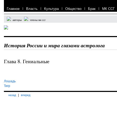
Главное
|
Власть
|
Культура
|
Общество
|
Брак
|
МК ССГ
авторы
члены мк ссг
История России и мира глазами астролога
Глава 8. Гениальные
Лошадь
Тигр
|
назад
вперед