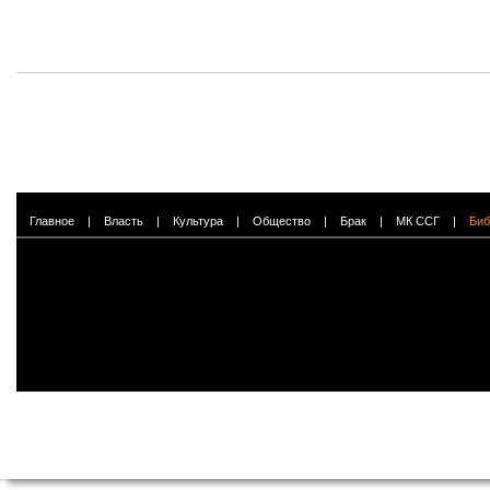
Главное
|
Власть
|
Культура
|
Общество
|
Брак
|
МК ССГ
|
Биб