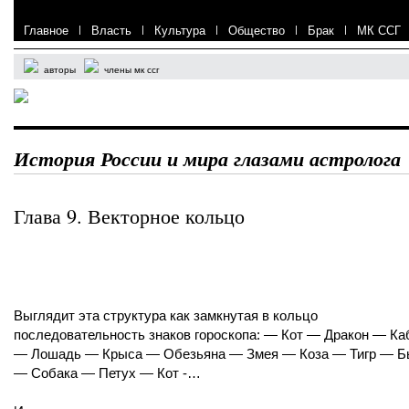
Главное
|
Власть
|
Культура
|
Общество
|
Брак
|
МК ССГ
авторы
члены мк ссг
История России и мира глазами астролога
Глава 9. Векторное кольцо
Выглядит эта структура как замкнутая в кольцо
последовательность знаков гороскопа: — Кот — Дракон — Ка
— Лошадь — Крыса — Обезьяна — Змея — Коза — Тигр — Б
— Собака — Петух — Кот -…