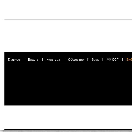
Главное
|
Власть
|
Культура
|
Общество
|
Брак
|
МК ССГ
|
Биб