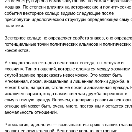
Из всех структур она самая запутанная, но самая энергетичес
мощная. По степени влияния на исторические и политические
события векторное кольцо видимо следующее после
пресловутой идеологической структуры определяющей саму 
политики.
Векторное кольцо не определяет свойств знаков, оно определ
потенциальные точки политических альянсов и политических
конфликтов.
У каждого знака есть два векторных соседа, т.н. «слуга» и
«хозяин». Тип отношений, которые сложатся между хозяином 
слугой заранее предсказать невозможно. Это может быть
мгновенная, яркая, аномальная и лишенная логики дружба, а
может быть, напротив, столь же яркая и аномальная вражда. 
исключен вариант, когда самая светлая дружба переходит в
самую темную вражду. Впрочем, сценариев развития векторн
отношений может быть очень много, постоянным остается сил
аномальность отношений.
Ритмология, идеология — возвышают историю в наших глазах
делают ее осмысленной. Векторное кольцо, векторные