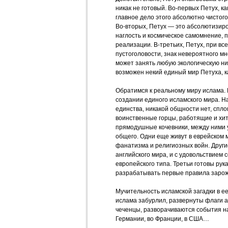
никак не готовый. Во-первых Петух, ка
главное дело этого абсолютно чистого
Во-вторых, Петух — это абсолютизир
наглость и космическое самомнение, п
реализации. В-третьих, Петух, при вс
пустоголовости, знак невероятного м
может занять любую экологическую ни
возможен некий единый мир Петуха, к
Обратимся к реальному миру ислама.
создании единого исламского мира. Н
единства, никакой общности нет, спл
воинственные горцы, работящие и хи
прямодушные кочевники, между ними у
общего. Одни еще живут в еврейском 
фанатизма и религиозных войн. Други
английского мира, и с удовольствием 
европейского типа. Третьи готовы рука
разрабатывать первые правила зарож
Мучительность исламской загадки в е
ислама забурлил, развернуты флаги а
чеченцы, разворачиваются события на
Германии, во Франции, в США…