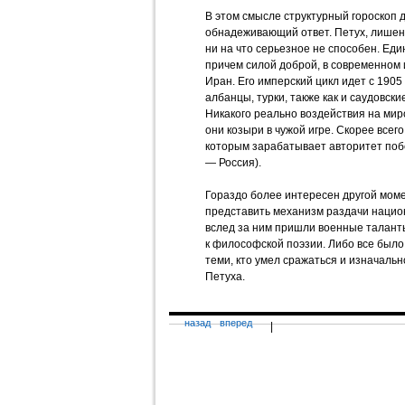
В этом смысле структурный гороскоп 
обнадеживающий ответ. Петух, лишен
ни на что серьезное не способен. Ед
причем силой доброй, в современном
Иран. Его имперский цикл идет с 1905
албанцы, турки, также как и саудовск
Никакого реально воздействия на мир
они козыри в чужой игре. Скорее всего
которым зарабатывает авторитет поб
— Россия).
Гораздо более интересен другой мом
представить механизм раздачи нацио
вслед за ним пришли военные таланты
к философской поэзии. Либо все было
теми, кто умел сражаться и изначаль
Петуха.
назад
вперед
|