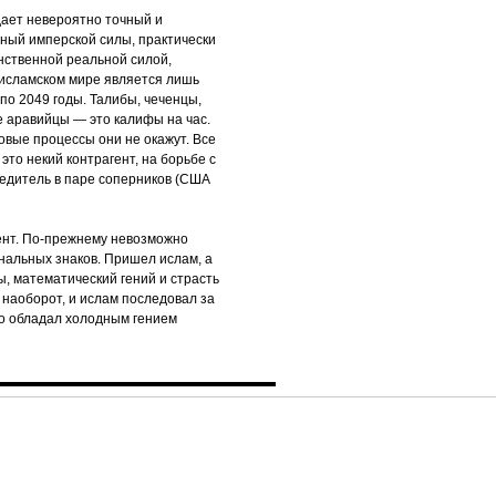
дает невероятно точный и
ный имперской силы, практически
инственной реальной силой,
 исламском мире является лишь
 по 2049 годы. Талибы, чеченцы,
ие аравийцы — это калифы на час.
овые процессы они не окажут. Все
 это некий контрагент, на борьбе с
едитель в паре соперников (США
ент. По-прежнему невозможно
нальных знаков. Пришел ислам, а
, математический гений и страсть
 наоборот, и ислам последовал за
но обладал холодным гением