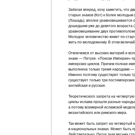
Забегая вперед, хочу заметить, что д
старых знаков (Кот) к более молодым
(Лошадь), вполне уравновешивается 
дошедшим уже до девятого возраста (
уравновешивание двух противополож
Молодое человечество живет по-старч
жить по-молодежному. В этом велича
Отвлечемся от высоких материй и вс
знаке — Петухе. «Поиски Империи» п
имперских циклов. Причем полная имп
выполнена только тремя народами — 
Именно поэтому существуют только т
существует только три постимперские
английская и русская.
Теоретического запрета на четвертую
циклы ислама прошли разные народы 
а потому всемирной исламской модели 
византийского или римского мира.
Так может быть запрет на четвертый м
в национальных знаках. Может быть п
Действительно, Петух знак весьма ст