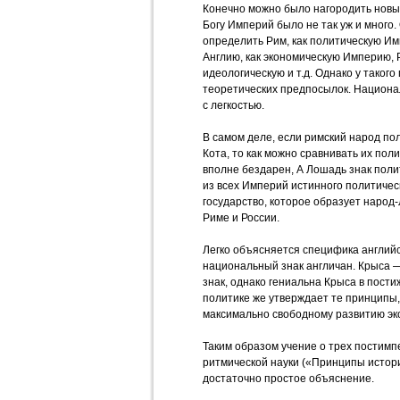
Конечно можно было нагородить новы
Богу Империй было не так уж и много
определить Рим, как политическую Им
Англию, как экономическую Империю, 
идеологическую и т.д. Однако у такого
теоретических предпосылок. Национа
с легкостью.
В самом деле, если римский народ по
Кота, то как можно сравнивать их пол
вполне бездарен, А Лошадь знак поли
из всех Империй истинного политичес
государство, которое образует народ
Риме и России.
Легко объясняется специфика английск
национальный знак англичан. Крыса 
знак, однако гениальна Крыса в пости
политике же утверждает те принципы
максимально свободному развитию эк
Таким образом учение о трех постимп
ритмической науки («Принципы истори
достаточно простое объяснение.