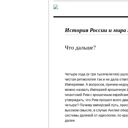
История России и мира 
Что дальше?
Четыре года (и три тысячелетия) ушл
чистая ритмология так и не дала отве
Империями. А вопросов, причем недо
можно назвать Империей крошечную 
гигантский Рим с крошечным еврейски
утверждать, что Рим прошел всего два
четыре? Почему имперский путь, приз
высоком смысле, в случае Англии обе
системы далекой от идеологии, по кра
далее.