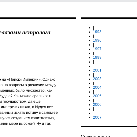
|
глазами астролога
1993
|
1996
|
1997
|
1998
|
2001
|
2003
о на «Поиски Империи». Однако
|
та на вопросы о различии между
2004
уменных, было множество. Как
|
Иудею? Как можно сравнивать
2005
|
м государством, да еще
2006
 имперских цикла, а Иудея все
|
ванный искать истину в самом ее
2007
рнулся созданием капитализма,
йней мере высокой? Ну и так
Содержание >