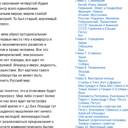
Глава 5. Слабейшие
е окончания четвертой Иудеи
Китай. Юань Шикай
Германия. Эберт и Гинденбург
центр всего единобожие
Франция. Лаваль
ошачьим миром, миром слабой
Италия. Муссолини
Россия. Родзянко, Милюков,
аспрей. То был старый, ворчливый
Рябушинский, Прокопович
гресс.
СССР. Зиновьев и Каменев
СССР. Горбачев и Ельцин
Петух
Х века убрал ортодоксальную
Кот
Глава 6. Середняки
первые места тягу к комфорту и
Кабан
а экономического развития и
Обезьяна
м и права человека. Все это
Бык
Глава 7. Славные
эмпирический, чем реально
Змея
е нет порядка, все идет по
Крыса
Собака
руемой. Вперед и вверх, жадность,
Глава 8. Гениальные
нашествие. Вот картина такого
Лошадь
Тигр
 обжорства не может быть
Глава 9. Векторное кольцо
енить Русский мир.
Сталин и Тито (Кот и Дракон)
Мао Цзедун и Линь Бяо (Змея и К
Томас Беккет и Генрих II (Собака 
ас понятно, что в этом мире будет
Бык)
прогресс. Мир либо станет более
Елизавета Петровна, Екатерина II
Павел I, Александр I (Бык, Петух,
о нас всех ждет катастрофа
Собака, Петух)
кий кризис и т. д.) Без Лошади тут
О политическом соавторстве
Петр I, Екатерина I (Крысы) и цар
ошадиного мышления нет ничего.
Алексей (Лошадь)
нак молодой, жизнерадостный,
Обо всем понемногу
Важная теоретическая поправка
т реализоваться предсказания о
Заявка главных сюжетов
хотите коммунистического бытия.
Глава 10. Векторный удар