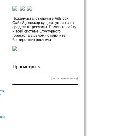
Пожалуйста, отключите AdBlock.
Сайт Sgoroscop существует за счет
средств от рекламы. Помогите сайту
и всей системе Стуктурного
гороскопа в целом - отключите
блокировщик рекламы.
Просмотры >
[за последний месяц]
от)
и
,
евич