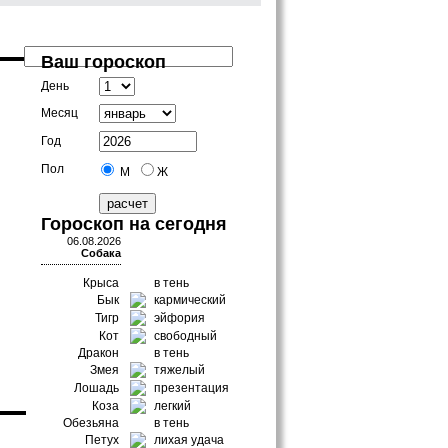
Ваш гороскоп
День
Месяц
Год
Пол
М
Ж
Гороскоп на сегодня
06.08.2026
Собака
Крыса
в тень
Бык
кармический
Тигр
эйфория
Кот
свободный
Дракон
в тень
Змея
тяжелый
Лошадь
презентация
Коза
легкий
Обезьяна
в тень
Петух
лихая удача