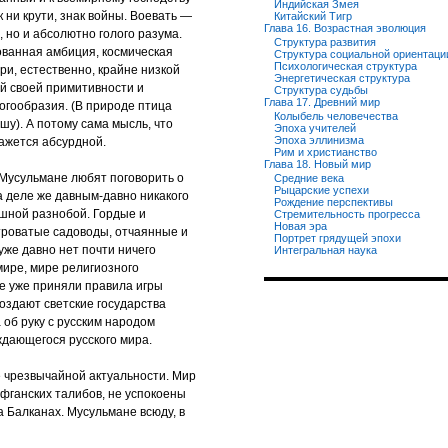
Индийская Змея
к ни крути, знак войны. Воевать —
Китайский Тигр
Глава 16. Возрастная эволюция
, но и абсолютно голого разума.
Структура развития
ованная амбиция, космическая
Структура социальной ориентаци
Психологическая структура
ри, естественно, крайне низкой
Энергетическая структура
ей своей примитивности и
Структура судьбы
Глава 17. Древний мир
ногообразия. (В природе птица
Колыбель человечества
шу). А потому сама мысль, что
Эпоха учителей
Эпоха эллинизма
ажется абсурдной.
Рим и христианство
Глава 18. Новый мир
 Мусульмане любят поговорить о
Средние века
Рыцарские успехи
а деле же давным-давно никакого
Рождение перспективы
ошной разнобой. Гордые и
Стремительность прогресса
Новая эра
троватые садоводы, отчаянные и
Портрет грядущей эпохи
же давно нет почти ничего
Интегральная наука
мире, мире религиозного
е уже приняли правила игры
создают светские государства
 об руку с русским народом
дающегося русского мира.
е чрезвычайной актуальности. Мир
фганских талибов, не успокоены
 Балканах. Мусульмане всюду, в