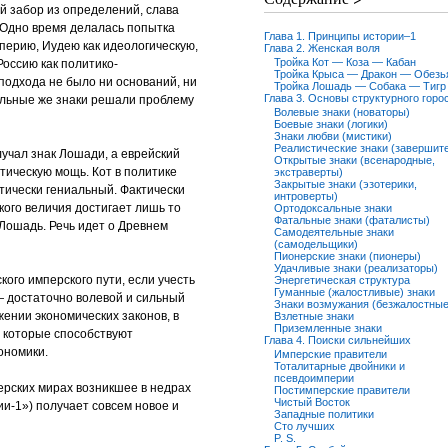
й забор из определений, слава
. Одно время делалась попытка
Глава 1. Принципы истории–1
перию, Иудею как идеологическую,
Глава 2. Женская воля
Тройка Кот — Коза — Кабан
Россию как политико-
Тройка Крыса — Дракон — Обезь
 подхода не было ни оснований, ни
Тройка Лошадь — Собака — Тигр
Глава 3. Основы структурного горо
льные же знаки решали проблему
Волевые знаки (новаторы)
Боевые знаки (логики)
Знаки любви (мистики)
Реалистические знаки (завершит
лучал знак Лошади, а еврейский
Открытые знаки (всенародные,
итическую мощь. Кот в политике
экстраверты)
Закрытые знаки (эзотерики,
тически гениальный. Фактически
интроверты)
кого величия достигает лишь то
Ортодоксальные знаки
Фатальные знаки (фаталисты)
-Лошадь. Речь идет о Древнем
Самодеятельные знаки
(самодельщики)
Пионерские знаки (пионеры)
Удачливые знаки (реализаторы)
ого имперского пути, если учесть
Энергетическая структура
Гуманные (жалостливые) знаки
— достаточно волевой и сильный
Знаки возмужания (безжалостные
жении экономических законов, в
Взлетные знаки
Приземленные знаки
, которые способствуют
Глава 4. Поиски сильнейших
ономики.
Имперские правители
Тоталитарные двойники и
псевдоимперии
ерских мирах возникшее в недрах
Постимперские правители
Чистый Восток
и-1») получает совсем новое и
Западные политики
Сто лучших
P. S.