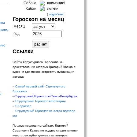
Собака
внимание!
Кабан
легкий
[
подробнее
]
Гороскоп на месяц
яна
Месяц
скопа
Год
ели)
Ссылки
Сайты Структурного Гороскопа, о
существовании которых Григорий Кваша в
курсе, и где можно встретить публикации
автора:
–
Самый первый сайт Структурного
Гороскопа
)
-
Структурный Гороскоп в Санкт-Петербурге
–
Структурный Гороскоп в Болгарии
–
S-Гороскоп
–
Структурный Гороскоп на астро-портале
xsp
По двум последним сайтам: Григорий
Семенович Кваша не поддерживает мнения
некоторых публикуемых там авторов.