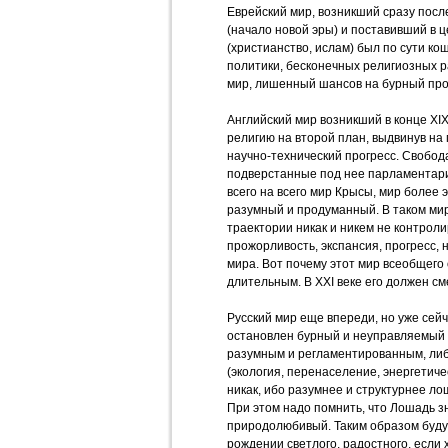
Еврейский мир, возникший сразу посл
(начало новой эры) и поставивший в 
(христианство, ислам) был по сути к
политики, бесконечных религиозных р
мир, лишенный шансов на бурный про
Английский мир возникший в конце ХI
религию на второй план, выдвинув на 
научно-технический прогресс. Свобод
подверстанные под нее парламентариз
всего на всего мир Крысы, мир более 
разумный и продуманный. В таком мир
траектории никак и никем не контроли
прожорливость, экспансия, прогресс, 
мира. Вот почему этот мир всеобщего
длительным. В ХХI веке его должен см
Русский мир еще впереди, но уже сейч
остановлен бурный и неуправляемый 
разумным и регламентированным, либ
(экология, перенаселение, энергетичес
никак, ибо разумнее и структурнее л
При этом надо помнить, что Лошадь з
природолюбивый. Таким образом буду
рождении светлого, радостного, если 