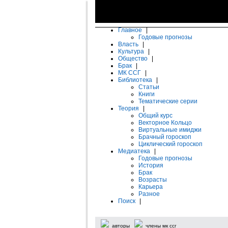
Главное
|
Годовые прогнозы
Власть
|
Культура
|
Общество
|
Брак
|
МК ССГ
|
Библиотека
|
Статьи
Книги
Тематические серии
Теория
|
Общий курс
Векторное Кольцо
Виртуальные имиджи
Брачный гороскоп
Циклический гороскоп
Медиатека
|
Годовые прогнозы
История
Брак
Возрасты
Карьера
Разное
Поиск
|
авторы
члены мк ссг