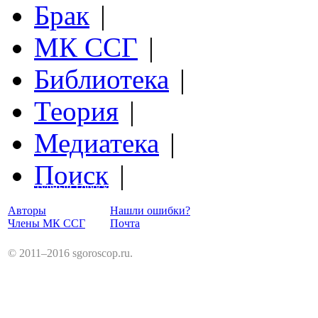
Брак
|
МК ССГ
|
Библиотека
|
Теория
|
Медиатека
|
Поиск
|
Структурный Гороскоп
Авторы
Нашли ошибки?
Члены МК ССГ
Почта
© 2011–2016 sgoroscop.ru.