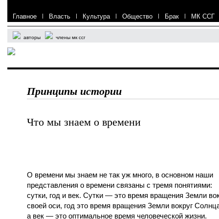
Главное
|
Власть
|
Культура
|
Общество
|
Брак
|
МК ССГ
авторы
члены мк ссг
Принципы истории
Что мы знаем о времени
О времени мы знаем не так уж много, в основном наши
представления о времени связаны с тремя понятиями:
сутки, год и век. Сутки — это время вращения Земли во
своей оси, год это время вращения Земли вокруг Солнца
а век — это оптимальное время человеческой жизни.