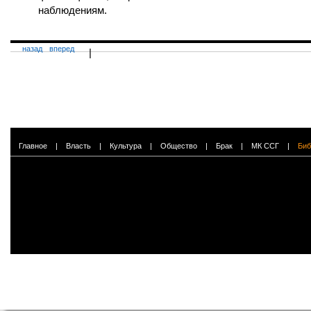
наблюдениям.
назад
вперед
|
Главное
|
Власть
|
Культура
|
Общество
|
Брак
|
МК ССГ
|
Биб