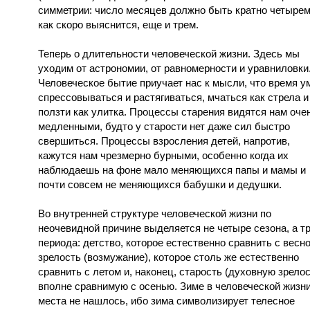
симметрии: число месяцев должно быть кратно четырем
как скоро выяснится, еще и трем.
Теперь о длительности человеческой жизни. Здесь мы
уходим от астрономии, от равномерности и уравниловки
Человеческое бытие приучает нас к мысли, что время у
спрессовываться и растягиваться, мчаться как стрела и
ползти как улитка. Процессы старения видятся нам оче
медленными, будто у старости нет даже сил быстро
свершиться. Процессы взросления детей, напротив,
кажутся нам чрезмерно бурными, особенно когда их
наблюдаешь на фоне мало меняющихся папы и мамы и
почти совсем не меняющихся бабушки и дедушки.
Во внутренней структуре человеческой жизни по
неочевидной причине выделяется не четыре сезона, а т
периода: детство, которое естественно сравнить с весно
зрелость (возмужание), которое столь же естественно
сравнить с летом и, наконец, старость (духовную зрелос
вполне сравнимую с осенью. Зиме в человеческой жизн
места не нашлось, ибо зима символизирует телесное