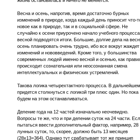
жизнь остановилась и ничего не меняется.
Весна и осень, напротив, время достаточно бурных
изменений в природе, когда каждый день приносит что-т
новое как в природе, так и в социальной сфере. Не
случайно к осени приурочено начало учебного процесса
весной подводятся итоги. Большие, долгие дела на весн
осень планировать очень трудно, ибо все вокруг жаждет
изменений и нововведений. Кроме того, у большинства
современных людей именно весной и осенью, как прави
происходит сознательная или неосознанная смена
интеллектуальных и физических устремлений.
Такова логика четырехтактного процесса. В дальнейше
придется столкнуться с логикой три плюс один. Но пока
будем на этом останавливаться.
Деление года на 12 частей изначально неочевидно.
Вопросы те же, что и при делении суток на 24 части. Ес
пытаться ввести дополнительный фактор, например, 28
лунных суток, то, скорее, должно быть 13 месяцев
(28х13=364). Однако тут срабатывает тот же принцип