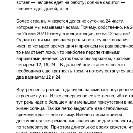
встает — человек едет на работу; солнце садится —
человек едет домой, и т.д.
Более странным кажется деление суток на 24 части,
которые мы называем часами. Почему, собственно, на 24
не 25 или 20? Почему, в конце концов, не на 12 частей?
Однако если мы признаем реальность существования
именно четырех времен дня и признаем их равновеликос
то нам станет ясно, что наиболее перспективными
вариантами деления суток были бы варианты, кратные
четырем: 12, 16, 24... В дальнейшем станет ясно, что
необходима еще кратность трем, и потому останутся вс
два варианта: 12 и 24.
Внутреннее строение года очень напоминает внутреннее
строение суток. И это совершенно естественно, ибо и та
тут речь идет о большем или меньшем присутствии в н
жизни солнца. Так же легко выделить два стабильных
времени года — лето и зиму. Именно летом и зимой
достигаются экстремальные значения по длительности 
по температуре. При этом длительное время кажется, ч