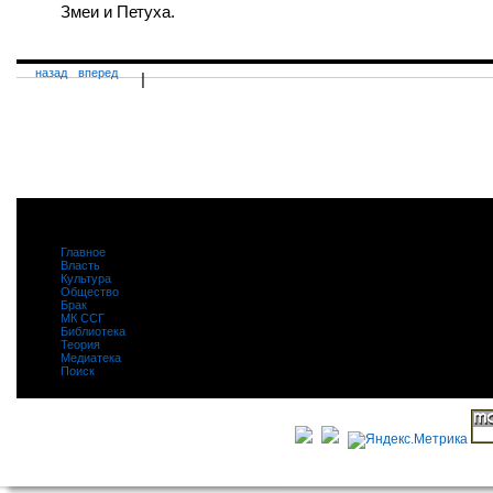
Змеи и Петуха.
назад
вперед
|
Главное
|
Власть
|
Культура
|
Общество
|
Брак
|
МК ССГ
|
Библиотека
|
Теория
|
Медиатека
|
Поиск
|