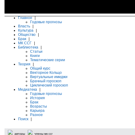
Главное
|
Годовые прогнозы
Власть
|
Культура
|
Общество
|
Брак
|
МК ССГ
|
Библиотека
|
Статьи
Книги
Тематические серии
Теория
|
Общий курс
Векторное Кольцо
Виртуальные имиджи
Брачный гороскоп
Циклический гороскоп
Медиатека
|
Годовые прогнозы
История
Брак
Возрасты
Карьера
Разное
Поиск
|
авторы
члены мк ссг