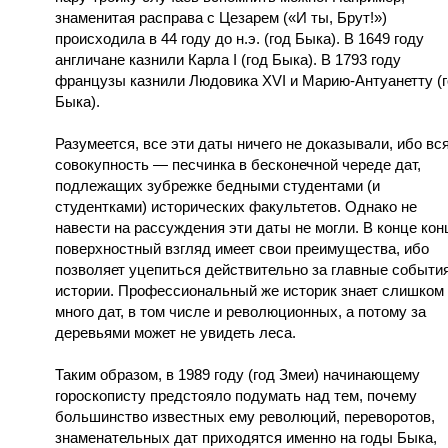
знаменитая расправа с Цезарем («И ты, Брут!»)
происходила в 44 году до н.э. (год Быка). В 1649 году
англичане казнили Карла I (год Быка). В 1793 году
французы казнили Людовика XVI и Марию-Антуанетту (
Быка).
Разумеется, все эти даты ничего не доказывали, ибо вс
совокупность — песчинка в бесконечной череде дат,
подлежащих зубрежке бедными студентами (и
студентками) исторических факультетов. Однако не
навести на рассуждения эти даты не могли. В конце кон
поверхностный взгляд имеет свои преимущества, ибо
позволяет уцепиться действительно за главные событи
истории. Профессиональный же историк знает слишком
много дат, в том числе и революционных, а потому за
деревьями может не увидеть леса.
Таким образом, в 1989 году (год Змеи) начинающему
гороскописту предстояло подумать над тем, почему
большинство известных ему революций, переворотов,
знаменательных дат приходятся именно на годы Быка,