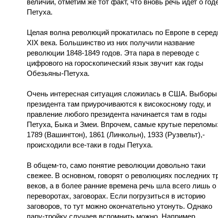
величии, отметим же тот факт, что вновь речь идет о год
Петуха.
Целая волна революций прокатилась по Европе в серед
XIX века. Большинство из них получили название
революции 1848-1849 годов. Эта пара в переводе с
цифрового на гороскопический язык звучит как годы
Обезьяны-Петуха.
Очень интересная ситуация сложилась в США. Выборы
президента там приурочиваются к високосному году, и
правление любого президента начинается там в годы
Петуха, Быка и Змеи. Впрочем, самые крутые переломы
1789 (Вашингтон), 1861 (Линкольн), 1933 (Рузвельт),-
происходили все-таки в годы Петуха.
В общем-то, само понятие революции довольно таки
свежее. В основном, говорят о революциях последних т
веков, а в более ранние времена речь шла всего лишь о
переворотах, заговорах. Если погрузиться в историю
заговоров, то тут можно окончательно утонуть. Однако
пару-тройку случаев вспомнить можно. Например,