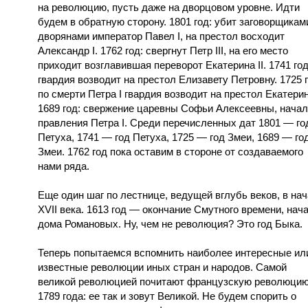
на революцию, пусть даже на дворцовом уровне. Идти
будем в обратную сторону. 1801 год: убит заговорщикам
дворянами император Павел I, на престол восходит
Александр I. 1762 год: свергнут Петр III, на его место
приходит возглавившая переворот Екатерина II. 1741 год
гвардия возводит на престол Елизавету Петровну. 1725 г
по смерти Петра I гвардия возводит на престол Екатерин
1689 год: свержение царевны Софьи Алексеевны, нача
правления Петра I. Среди перечисленных дат 1801 — го
Петуха, 1741 — год Петуха, 1725 — год Змеи, 1689 — го
Змеи. 1762 год пока оставим в стороне от создаваемого
нами ряда.
Еще один шаг по лестнице, ведущей вглубь веков, в на
ХVII века. 1613 год — окончание Смутного времени, нач
дома Романовых. Ну, чем не революция? Это год Быка.
Теперь попытаемся вспомнить наиболее интересные ил
известные революции иных стран и народов. Самой
великой революцией почитают французскую революци
1789 года: ее так и зовут Великой. Не будем спорить о