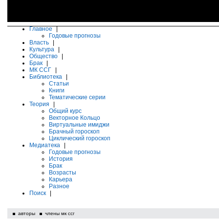
Главное
|
Годовые прогнозы
Власть
|
Культура
|
Общество
|
Брак
|
МК ССГ
|
Библиотека
|
Статьи
Книги
Тематические серии
Теория
|
Общий курс
Векторное Кольцо
Виртуальные имиджи
Брачный гороскоп
Циклический гороскоп
Медиатека
|
Годовые прогнозы
История
Брак
Возрасты
Карьера
Разное
Поиск
|
авторы
члены мк ссг