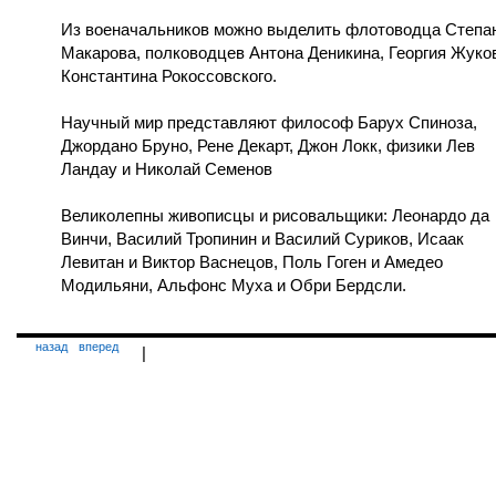
Из военачальников можно выделить флотоводца Степа
Макарова, полководцев Антона Деникина, Георгия Жуко
Константина Рокоссовского.
Научный мир представляют философ Барух Спиноза,
Джордано Бруно, Рене Декарт, Джон Локк, физики Лев
Ландау и Николай Семенов
Великолепны живописцы и рисовальщики: Леонардо да
Винчи, Василий Тропинин и Василий Суриков, Исаак
Левитан и Виктор Васнецов, Поль Гоген и Амедео
Модильяни, Альфонс Муха и Обри Бердсли.
назад
вперед
|