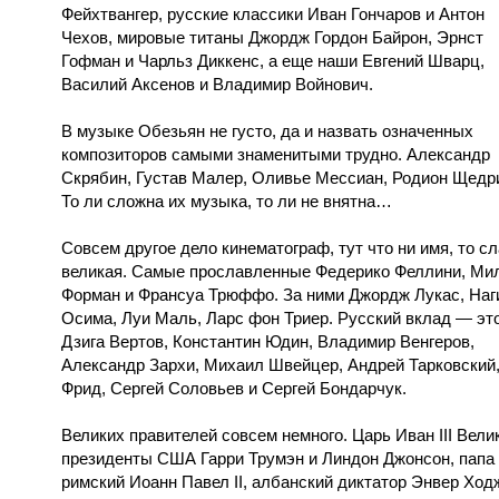
Фейхтвангер, русские классики Иван Гончаров и Антон
Чехов, мировые титаны Джордж Гордон Байрон, Эрнст
Гофман и Чарльз Диккенс, а еще наши Евгений Шварц,
Василий Аксенов и Владимир Войнович.
В музыке Обезьян не густо, да и назвать означенных
композиторов самыми знаменитыми трудно. Александр
Скрябин, Густав Малер, Оливье Мессиан, Родион Щедр
То ли сложна их музыка, то ли не внятна…
Совсем другое дело кинематограф, тут что ни имя, то с
великая. Самые прославленные Федерико Феллини, Ми
Форман и Франсуа Трюффо. За ними Джордж Лукас, Наг
Осима, Луи Маль, Ларс фон Триер. Русский вклад — эт
Дзига Вертов, Константин Юдин, Владимир Венгеров,
Александр Зархи, Михаил Швейцер, Андрей Тарковский
Фрид, Сергей Соловьев и Сергей Бондарчук.
Великих правителей совсем немного. Царь Иван III Вели
президенты США Гарри Трумэн и Линдон Джонсон, папа
римский Иоанн Павел II, албанский диктатор Энвер Ход