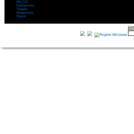
МК ССГ
|
Библиотека
|
Теория
|
Медиатека
|
Поиск
|