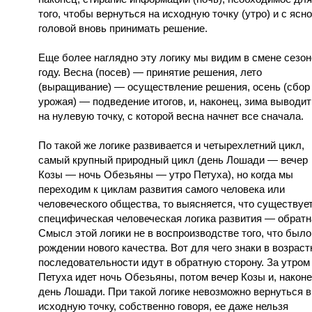
того, чтобы вернуться на исходную точку (утро) и с ясн
головой вновь принимать решение.
Еще более наглядно эту логику мы видим в смене сезон
году. Весна (посев) — принятие решения, лето
(выращивание) — осуществление решения, осень (сбор
урожая) — подведение итогов, и, наконец, зима выводит
на нулевую точку, с которой весна начнет все сначала.
По такой же логике развивается и четырехлетний цикл,
самый крупный природный цикл (день Лошади — вечер
Козы — ночь Обезьяны — утро Петуха), но когда мы
переходим к циклам развития самого человека или
человеческого общества, то выясняется, что существуе
специфическая человеческая логика развития — обратн
Смысл этой логики не в воспроизводстве того, что было,
рождении нового качества. Вот для чего знаки в возраст
последовательности идут в обратную сторону. За утром
Петуха идет ночь Обезьяны, потом вечер Козы и, наконе
день Лошади. При такой логике невозможно вернуться в
исходную точку, собственно говоря, ее даже нельзя