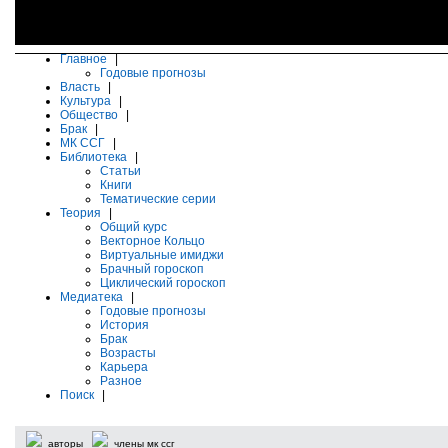
Главное
|
Годовые прогнозы
Власть
|
Культура
|
Общество
|
Брак
|
МК ССГ
|
Библиотека
|
Статьи
Книги
Тематические серии
Теория
|
Общий курс
Векторное Кольцо
Виртуальные имиджи
Брачный гороскоп
Циклический гороскоп
Медиатека
|
Годовые прогнозы
История
Брак
Возрасты
Карьера
Разное
Поиск
|
авторы
члены мк ссг