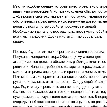
Мистик подобен слепцу, который вместо реального мир
видит мир иллюзорный, но именно слепец обязан посто
дублировать свои эксперименты, постоянно перепровер
обстоятельства реального мира, ничему не доверять, не
верить в постоянство свойств предметов и людей.
Необходимо тщательно все ощупать, простучать, обойт
все углы и закоулки. Девиз мистика — не верь глазам
своим.
Поэтому будьте готовы к переквалификации теоретика
Петуха в экспериментатора Обезьяну. Ну а поле для
экспериментов должны обеспечить работодатели, то ес
родители. Начинает ребенок с матери, интересуется, из
какого материала она сделана и прочна ли конструкция.
Потом полем эксперимента становится собственное те
руки, ноги, пальцы, язык, волосы… Следующий объект
еда. Родители уверены, что еда не повод для шуток и
баловства, и эксперименты эти не поощряют. Что ж, тог
пусть сами организуют поле для экспериментов. В перв
очередь это бесконечное количество игрушек, по-разно
устроенных, разных размеров и физических свойств. Но