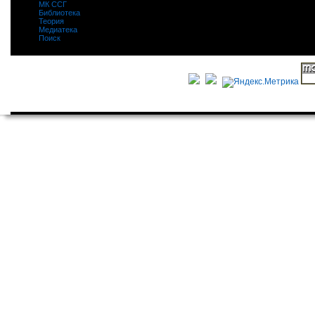
МК ССГ
|
Библиотека
|
Теория
|
Медиатека
|
Поиск
|