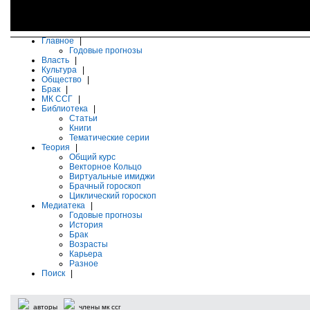
Главное
|
Годовые прогнозы
Власть
|
Культура
|
Общество
|
Брак
|
МК ССГ
|
Библиотека
|
Статьи
Книги
Тематические серии
Теория
|
Общий курс
Векторное Кольцо
Виртуальные имиджи
Брачный гороскоп
Циклический гороскоп
Медиатека
|
Годовые прогнозы
История
Брак
Возрасты
Карьера
Разное
Поиск
|
авторы
члены мк ссг