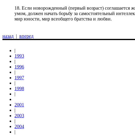
18. Если новорожденный (первый возраст) соглашается жит
умом, должен начать борьбу за самостоятельный интеллек
мир юности, мир всеобщего братства и любви.
назад
|
вперед
|
1993
|
1996
|
1997
|
1998
|
2001
|
2003
|
2004
|