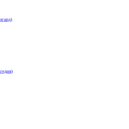
нгард)
гедия)