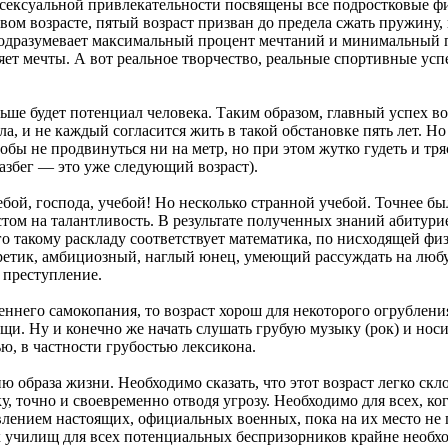
 сексуальной привлекательности посвящены все подростковые фи
ом возрасте, пятый возраст призван до предела сжать пружину, к
дразумевает максимальный процент мечтаний и минимальный п
ет мечты. А вот реальное творчество, реальные спортивные успе
льше будет потенциал человека. Таким образом, главный успех в
 и не каждый согласится жить в такой обстановке пять лет. Но д
бы не продвинуться ни на метр, но при этом жутко гудеть и тря
разбег — это уже следующий возраст).
Учебой, господа, учебой! Но несколько странной учебой. Точнее б
том на талантливость. В результате полученных знаний абитурие
го такому раскладу соответствует математика, по нисходящей фи
оретик, амбициозный, наглый юнец, умеющий рассуждать на любу
 преступление.
реннего самокопания, то возраст хорош для некоторого огрублен
щи. Ну и конечно же начать слушать грубую музыку (рок) и нос
ью, в частности грубостью лексикона.
 образа жизни. Необходимо сказать, что этот возраст легко скло
ку, точно и своевременно отводя угрозу. Необходимо для всех, ко
влением настоящих, официальных военных, пока на их место не
училищ для всех потенциальных беспризорников крайне необх