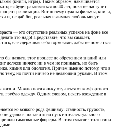
льмы (книги, игры). Таким образом, накачивается
оторая будет разжиматься до 40 лет, пока не наступит
роцент реализации. Вот почему нужны фильмы, книги,
хи и, не дай бог, реальная взаимная любовь могут
озраста — это отсутствие реальных успехов на фоне все
елать это надо! Представьте, что вы самолет,
стись, еле сдерживая себя тормозами, дабы не помчаться
ыло бы назвать этот процесс не обретением знаний или
нт должен ничего ни в чем не понимать, но быть
зика, химия или биология. Причем именно потому, что в
ю тему, но почти ничего не делающий руками. В этом
ия жизни. Можно потихоньку отучаться от комфортного
ить грубую одежду. Одним словом, начать вхождение в
няется ко всякого рода фашизму: стадность, грубость,
го не удалось поставить на путь интеллектуального
 пришли самозваные фюреры. В этом смысле что-то типа
одимо.