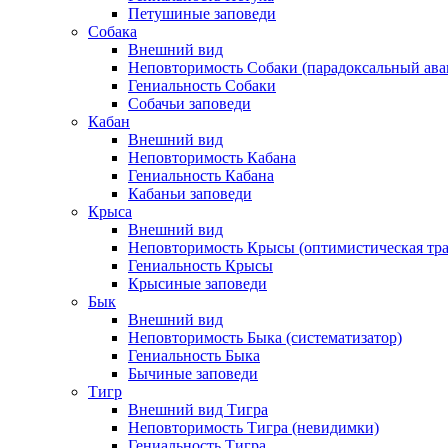
Петушиные заповеди
Собака
Внешний вид
Неповторимость Собаки (парадоксальный ава
Гениальность Собаки
Собачьи заповеди
Кабан
Внешний вид
Неповторимость Кабана
Гениальность Кабана
Кабаньи заповеди
Крыса
Внешний вид
Неповторимость Крысы (оптимистическая тра
Гениальность Крысы
Крысиные заповеди
Бык
Внешний вид
Неповторимость Быка (систематизатор)
Гениальность Быка
Бычиные заповеди
Тигр
Внешний вид Тигра
Неповторимость Тигра (невидимки)
Гениальность Тигра