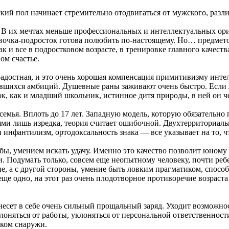
нский пол начинает стремительно отодвигаться от мужского, раз
В их мечтах меньше профессиональных и интеллектуальных ори
очка-подросток готова полюбить по-настоящему. Но… предметом
к и все в подростковом возрасте, в тренировке главного качеств
ом счастье.
радостная, и это очень хорошая компенсация примитивизму инте
вшихся амбиций. Душевные раны заживают очень быстро. Если ж
к, как и младший школьник, истинное дитя природы, в ней он ч
семья. Вплоть до 17 лет. Западную модель, которую обязательно 
лями лишь изредка, теория считает ошибочной. Двухтерриториал
инфантилизм, ортодоксальность знака — все указывает на то, ч
ьбы, умением искать удачу. Именно это качество позволит юному
и. Подумать только, совсем еще неопытному человеку, почти ре
ие, а с другой стороны, умение быть ловким прагматиком, спос
ще одно, на этот раз очень плодотворное противоречие возраст
т несет в себе очень сильный прощальный заряд. Уходит возмож
лоняться от работы, уклоняться от персональной ответственност
нком снаружи.