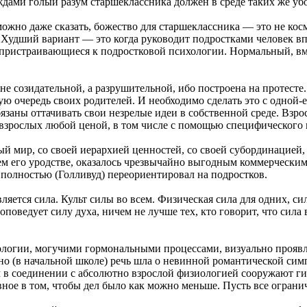
ждами голый разум старшеклассника должен в среде таких же убог
можно даже сказать, божество для старшеклассника — это не косм
т. Худший вариант — это когда руководит подростками человек 
, пристраивающиеся к подростковой психологии. Нормальный, вм
я не созидательной, а разрушительной, ибо построена на протест
вую очередь своих родителей. И необходимо сделать это с одно
заны оттачивать свои незрелые идеи в собственной среде. Взро
взрослых любой ценой, в том числе с помощью специфического 
й мир, со своей иерархией ценностей, со своей субординацией, 
сем его уродстве, оказалось чрезвычайно выгодным коммерчески
полностью (Голливуд) переориентировал на подростков.
ляется сила. Культ силы во всем. Физическая сила для одних, сил
проповедует силу духа, ничем не лучше тех, кто говорит, что сила
ологии, могучими гормональными процессами, визуально проя
о (в начальной школе) речь шла о невинной романтической симпа
ум в соединении с абсолютно взрослой физиологией сооружают 
главное в том, чтобы дел было как можно меньше. Пусть все огра