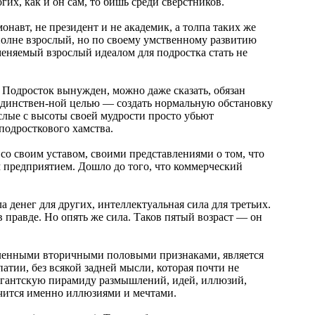
их, как и он сам, то бишь среди сверстников.
онавт, не президент и не академик, а толпа таких же
вполне взрослый, но по своему умственному развитию
еняемый взрослый идеалом для подростка стать не
е. Подросток вынужден, можно даже сказать, обязан
й-единствен-ной целью — создать нормальную обстановку
слые с высоты своей мудрости просто убьют
подросткового хамства.
со своим уставом, своими представлениями о том, что
м предприятием. Дошло до того, что коммерческий
а денег для других, интеллектуальная сила для третьих.
 в правде. Но опять же сила. Таков пятый возраст — он
вленными вторичными половыми признаками, является
тии, без всякой задней мысли, которая почти не
гигантскую пирамиду размышлений, идей, иллюзий,
ничится именно иллюзиями и мечтами.