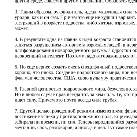
другой среде, совсем в другом признании. Обрастать оде
3. Таким образом, руководитель, идеал, указующая сила, 
уродов, как и он сам. Причем это еще не худший вариан
застрявший в возрасте подростка, либо хитрые взрослые
может.
4. В результате одна из главных идей возраста становитс
заняться разрушением авторитета взрослых людей, в пер
для формирования новорожденного разума. Подростки обя
неокрепший интеллект. Поэтому надо отгораживаться от 
5. Но еще вернее создать очень специфичный подростковы
хорошо, что плохо. Создание подросткового мира, при в
флагман человечества, США, свою культуру практически 
6. Главной ценностью подросткового мира, безусловно, яв
Но в любом случае прав всегда тот, за кем сила. Те, кто 
ищет силу. Причем это почти всегда сила грубая.
7. Другой целью, рожденной резкими изменениями физи
достижение успеха у противоположного пола. Еще недавн
забирала ни времени, ни сил. Теперь народившийся раз
мечтаний, слов, разговоров, а иногда и дел. Тут самое 