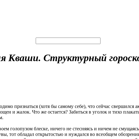
ия Кваши. Структурный гороск
одимо признаться (хотя бы самому себе), что сейчас свершился 
ен и жалок. Что же остается? Забиться в уголок и тихо плакать
м.
своем голопузом блеске, ничего не стесняясь и ничем не смущаяс
 увы, тот обладал открытостью и нуждался во всеобщем обозрен