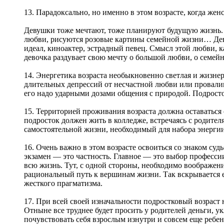
13. Парадоксально, но именно в этом возрасте, когда же
Девушки тоже мечтают, тоже планируют будущую жизнь. 
любви, рисуются розовые картины семейной жизни… Дев
идеал, киноактер, эстрадный певец. Смысл этой любви, ка
девочка раздувает свою мечту о большой любви, о семейн
14. Энергетика возраста необыкновенно светлая и жизне
длительных депрессий от несчастной любви или провали
его надо ударными дозами общения с природой. Подросто
15. Территорией проживания возраста должна оставаться 
подросток должен жить в колледже, встречаясь с родите
самостоятельной жизни, необходимый для набора энергии 
16. Очень важно в этом возрасте освоиться со знаком суд
экзамен — это частность. Главное — это выбор професси
всю жизнь. Тут, с одной стороны, необходимо воображен
рациональный путь к вершинам жизни. Так вскрывается е
жесткого прагматизма.
17. При всей своей изначальности подростковый возрас
Отныне все труднее будет просить у родителей деньги, ук
почувствовать себя взрослым изнутри и совсем еще ребе