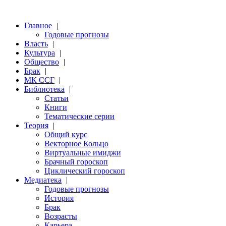
Главное
|
Годовые прогнозы
Власть
|
Культура
|
Общество
|
Брак
|
МК ССГ
|
Библиотека
|
Статьи
Книги
Тематические серии
Теория
|
Общий курс
Векторное Кольцо
Виртуальные имиджи
Брачный гороскоп
Циклический гороскоп
Медиатека
|
Годовые прогнозы
История
Брак
Возрасты
Карьера