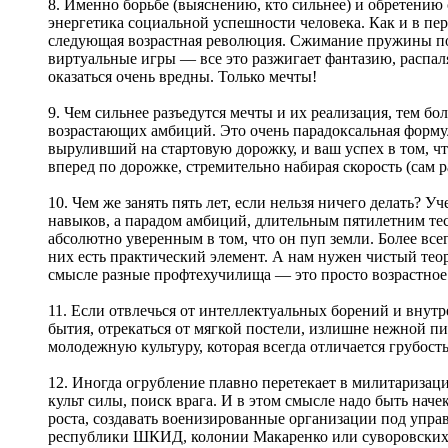
8. Именно борьбе (выяснению, кто сильнее) и обретению
энергетика социальной успешности человека. Как и в перв
следующая возрастная революция. Сжимание пружины по
виртуальные игры — все это разжигает фантазию, распаля
оказаться очень вредны. Только мечты!
9. Чем сильнее разъедутся мечты и их реализация, тем бо
возрастающих амбиций. Это очень парадоксальная формула,
выруливший на стартовую дорожку, и ваш успех в том, что
вперед по дорожке, стремительно набирая скорость (сам 
10. Чем же занять пять лет, если нельзя ничего делать? 
навыков, а парадом амбиций, длительным пятилетним тес
абсолютно уверенным в том, что он пуп земли. Более все
них есть практический элемент. А нам нужен чистый те
смысле разные профтехучилища — это просто возрастное
11. Если отвлечься от интеллектуальных борений и внут
бытия, отрекаться от мягкой постели, излишне нежной пи
молодежную культуру, которая всегда отличается грубост
12. Иногда огрубление плавно перетекает в милитаризацию
культ силы, поиск врага. И в этом смысле надо быть наче
роста, создавать военизированные организации под упра
республики ШКИД, колонии Макаренко или суворовских 