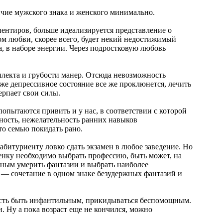
личие мужского знака и женского минимально.
ентиров, больше идеализируется представление о
 любви, скорее всего, будет некий недостижимый
а, в наборе энергии. Через подростковую любовь
ллекта и грубости манер. Отсюда невозможность
е депрессивное состояние все же проклюнется, лечить
ерпает свои силы.
попытаются привить и у нас, в соответствии с которой
ьность, нежелательность ранних навыков
то семью покидать рано.
 абитуриенту ловко сдать экзамен в любое заведение. Но
бенку необходимо выбрать профессию, быть может, на
обным умерить фантазии и выбрать наиболее
а — сочетание в одном знаке безудержных фантазий и
ность быть инфантильным, прикидываться беспомощным.
и. Ну а пока возраст еще не кончился, можно