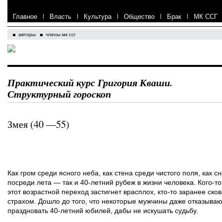
Главное
|
Власть
|
Культура
|
Общество
|
Брак
|
МК ССГ
авторы
члены мк ссг
Практический курс Григория Кваши.
Структурный гороскоп
Змея (40 —55)
Как гром среди ясного неба, как стена среди чистого поля, как сн
посреди лета — так и 40-летний рубеж в жизни человека. Кого-то
этот возрастной переход застигнет врасплох, кто-то заранее ско
страхом. Дошло до того, что некоторые мужчины даже отказыва
праздновать 40-летний юбилей, дабы не искушать судьбу.