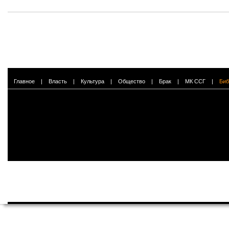
Главное
|
Власть
|
Культура
|
Общество
|
Брак
|
МК ССГ
|
Биб