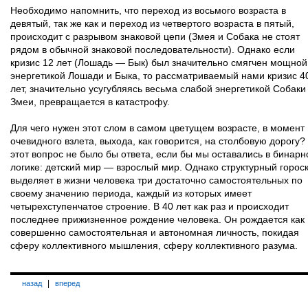
Необходимо напомнить, что переход из восьмого возраста в
девятый, так же как и переход из четвертого возраста в пятый,
происходит с разрывом знаковой цепи (Змея и Собака не стоят
рядом в обычной знаковой последовательности). Однако если
кризис 12 лет (Лошадь — Бык) был значительно смягчен мощной
энергетикой Лошади и Быка, то рассматриваемый нами кризис 4
лет, значительно усугубляясь весьма слабой энергетикой Собаки
Змеи, превращается в катастрофу.
Для чего нужен этот слом в самом цветущем возрасте, в момент
очевидного взлета, выхода, как говорится, на столбовую дорогу?
этот вопрос не было бы ответа, если бы мы оставались в бинарн
логике: детский мир — взрослый мир. Однако структурный горос
выделяет в жизни человека три достаточно самостоятельных по
своему значению периода, каждый из которых имеет
четырехступенчатое строение. В 40 лет как раз и происходит
последнее прижизненное рождение человека. Он рождается как
совершенно самостоятельная и автономная личность, покидая
сферу коллективного мышления, сферу коллективного разума.
|
назад
вперед