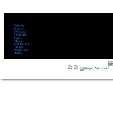
Главное
|
Власть
|
Культура
|
Общество
|
Брак
|
МК ССГ
|
Библиотека
|
Теория
|
Медиатека
|
Поиск
|