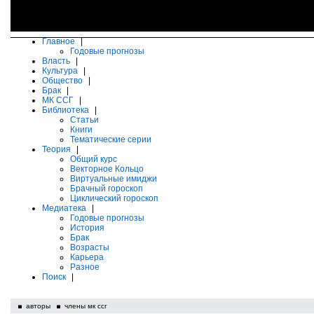
Главное
|
Годовые прогнозы
Власть
|
Культура
|
Общество
|
Брак
|
МК ССГ
|
Библиотека
|
Статьи
Книги
Тематические серии
Теория
|
Общий курс
Векторное Кольцо
Виртуальные имиджи
Брачный гороскоп
Циклический гороскоп
Медиатека
|
Годовые прогнозы
История
Брак
Возрасты
Карьера
Разное
Поиск
|
авторы
члены мк ссг