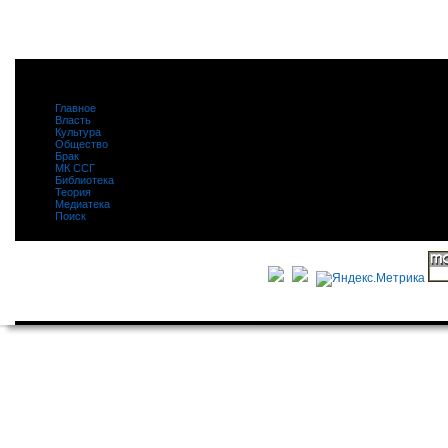
Главное
|
Власть
|
Культура
|
Общество
|
Брак
|
МК ССГ
|
Библиотека
|
Теория
|
Медиатека
|
Поиск
|