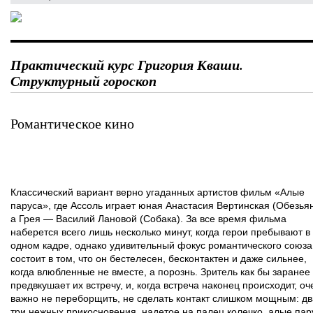
Практический курс Григория Кваши.
Структурный гороскоп
Романтическое кино
Классический вариант верно угаданных артистов фильм «Алые
паруса», где Ассоль играет юная Анастасия Вертинская (Обезьян
а Грея — Василий Лановой (Собака). За все время фильма
наберется всего лишь несколько минут, когда герои пребывают в
одном кадре, однако удивительный фокус романтического союза
состоит в том, что он бестелесен, бесконтактен и даже сильнее,
когда влюбленные не вместе, а порознь. Зритель как бы заранее
предвкушает их встречу, и, когда встреча наконец происходит, оч
важно не переборщить, не сделать контакт слишком мощным: дв
три нежных прикосновения, надетое на палец колечко, алые пар