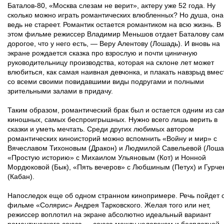
Баталов-80, «Москва слезам не верит», актеру уже 52 года. Ну
сколько можно играть романтических влюбленных? Но душа, она
ведь не стареет. Романтик остается романтиком на всю жизнь. В
этом фильме режиссер Владимир Меньшов отдает Баталову са
дорогое, что у него есть, — Веру Алентову (Лошадь). И вновь на
экране рождается сказка про взрослую и почти циничную
руководительницу производства, которая на склоне лет может
влюбиться, как самая наивная девчонка, и плакать навзрыд вмес
со всеми своими повидавшими виды подругами и полными
зрительными залами в придачу.
Таким образом, романтический брак был и остается одним из с
киношных, самых беспроигрышных. Нужно всего лишь верить в
сказки и уметь мечтать. Среди других любимых автором
романтических киноисторий можно вспомнить «Войну и мир» с
Вячеславом Тихоновым (Дракон) и Людмилой Савельевой (Лоша
«Простую историю» с Михаилом Ульяновым (Кот) и Нонной
Мордюковой (Бык), «Пять вечеров» с Любшиным (Петух) и Гурче
(Кабан).
Напоследок еще об одном странном кинопримере. Речь пойдет 
фильме «Солярис» Андрея Тарковского. Желая того или нет,
режиссер воплотил на экране абсолютно идеальный вариант