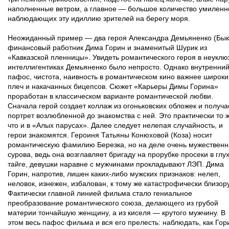
наполненные ветром, а главное — большое количество умиленн
наблюдающих эту идиллию зрителей на берегу моря.
Неожиданный пример — два героя Александра Демьяненко (Бык
финансовый работник Дима Горин и знаменитый Шурик из
«Кавказской пленницы». Увидеть романтического героя в неукл
интеллигентиках Демьяненко было непросто. Однако внутренни
пафос, чистота, наивность в романтическом кино важнее широки
плеч и накачанных бицепсов. Сюжет «Карьеры Димы Горина»
проработан в классическом варианте романтической любви.
Сначала герой создает коллаж из огоньковских обложек и получа
портрет возлюбленной до знакомства с ней. Это практически то 
что и в «Алых парусах». Далее следует нелепая случайность, и
герои знакомятся. Героиня Татьяны Конюховой (Коза) носит
романтическую фамилию Березка, но на деле очень мужественн
сурова, ведь она возглавляет бригаду на прорубке просеки в глу
тайге, девушки наравне с мужчинами прокладывают ЛЭП. Дима
Горин, напротив, лишен каких-либо мужских признаков: нелеп,
неловок, изнежен, избалован, к тому же катастрофически близору
Фактически главной линией фильма стало гениальное
преобразование романтического союза, делающего из грубой
материи тончайшую женщину, а из киселя — крутого мужчину. В
этом весь пафос фильма и вся его прелесть: наблюдать, как Гор