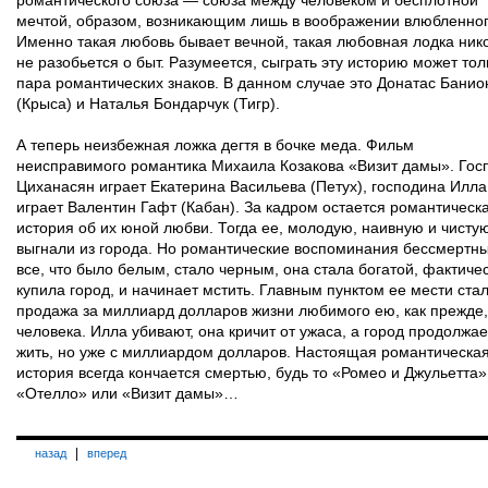
романтического союза — союза между человеком и бесплотной
мечтой, образом, возникающим лишь в воображении влюбленног
Именно такая любовь бывает вечной, такая любовная лодка ник
не разобьется о быт. Разумеется, сыграть эту историю может тол
пара романтических знаков. В данном случае это Донатас Банио
(Крыса) и Наталья Бондарчук (Тигр).
А теперь неизбежная ложка дегтя в бочке меда. Фильм
неисправимого романтика Михаила Козакова «Визит дамы». Гос
Циханасян играет Екатерина Васильева (Петух), господина Илла
играет Валентин Гафт (Кабан). За кадром остается романтическ
история об их юной любви. Тогда ее, молодую, наивную и чистую
выгнали из города. Но романтические воспоминания бессмертны
все, что было белым, стало черным, она стала богатой, фактиче
купила город, и начинает мстить. Главным пунктом ее мести ста
продажа за миллиард долларов жизни любимого ею, как прежде,
человека. Илла убивают, она кричит от ужаса, а город продолжае
жить, но уже с миллиардом долларов. Настоящая романтическа
история всегда кончается смертью, будь то «Ромео и Джульетта»
«Отелло» или «Визит дамы»…
|
назад
вперед