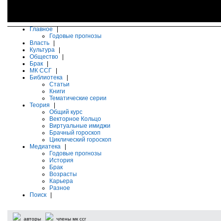
Главное
|
Годовые прогнозы
Власть
|
Культура
|
Общество
|
Брак
|
МК ССГ
|
Библиотека
|
Статьи
Книги
Тематические серии
Теория
|
Общий курс
Векторное Кольцо
Виртуальные имиджи
Брачный гороскоп
Циклический гороскоп
Медиатека
|
Годовые прогнозы
История
Брак
Возрасты
Карьера
Разное
Поиск
|
авторы
члены мк ссг