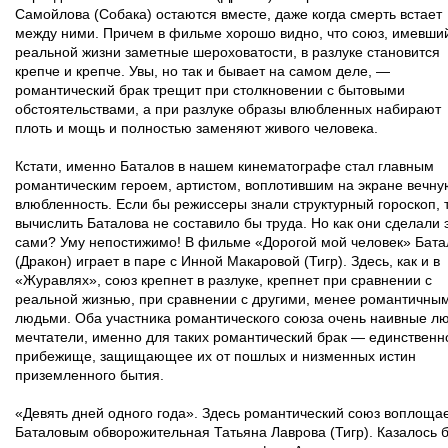
Самойлова (Собака) остаются вместе, даже когда смерть встает
между ними. Причем в фильме хорошо видно, что союз, имевши
реальной жизни заметные шероховатости, в разлуке становится
крепче и крепче. Увы, но так и бывает на самом деле, —
романтический брак трещит при столкновении с бытовыми
обстоятельствами, а при разлуке образы влюбленных набирают
плоть и мощь и полностью заменяют живого человека.
Кстати, именно Баталов в нашем кинематографе стал главным
романтическим героем, артистом, воплотившим на экране вечну
влюбленность. Если бы режиссеры знали структурный гороскоп, 
вычислить Баталова не составило бы труда. Но как они сделали 
сами? Уму непостижимо! В фильме «Дорогой мой человек» Бата
(Дракон) играет в паре с Инной Макаровой (Тигр). Здесь, как и в
«Журавлях», союз крепнет в разлуке, крепнет при сравнении с
реальной жизнью, при сравнении с другими, менее романтичны
людьми. Оба участника романтического союза очень наивные лю
мечтатели, именно для таких романтический брак — единственн
прибежище, защищающее их от пошлых и низменных истин
приземленного бытия.
«Девять дней одного года». Здесь романтический союз воплощае
Баталовым обворожительная Татьяна Лаврова (Тигр). Казалось 