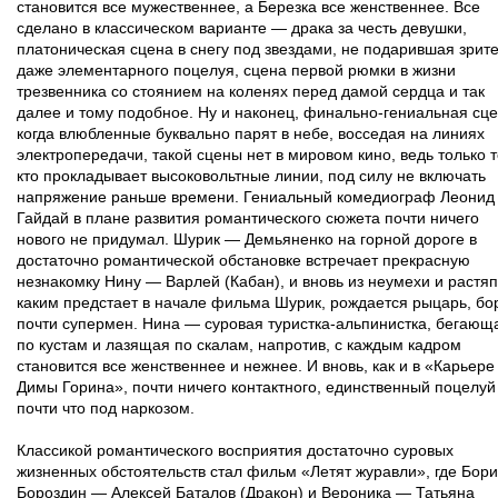
становится все мужественнее, а Березка все женственнее. Все
сделано в классическом варианте — драка за честь девушки,
платоническая сцена в снегу под звездами, не подарившая зрит
даже элементарного поцелуя, сцена первой рюмки в жизни
трезвенника со стоянием на коленях перед дамой сердца и так
далее и тому подобное. Ну и наконец, финально-гениальная сце
когда влюбленные буквально парят в небе, восседая на линиях
электропередачи, такой сцены нет в мировом кино, ведь только 
кто прокладывает высоковольтные линии, под силу не включать
напряжение раньше времени. Гениальный комедиограф Леонид
Гайдай в плане развития романтического сюжета почти ничего
нового не придумал. Шурик — Демьяненко на горной дороге в
достаточно романтической обстановке встречает прекрасную
незнакомку Нину — Варлей (Кабан), и вновь из неумехи и растяп
каким предстает в начале фильма Шурик, рождается рыцарь, бо
почти супермен. Нина — суровая туристка-альпинистка, бегающ
по кустам и лазящая по скалам, напротив, с каждым кадром
становится все женственнее и нежнее. И вновь, как и в «Карьере
Димы Горина», почти ничего контактного, единственный поцелуй
почти что под наркозом.
Классикой романтического восприятия достаточно суровых
жизненных обстоятельств стал фильм «Летят журавли», где Бори
Бороздин — Алексей Баталов (Дракон) и Вероника — Татьяна