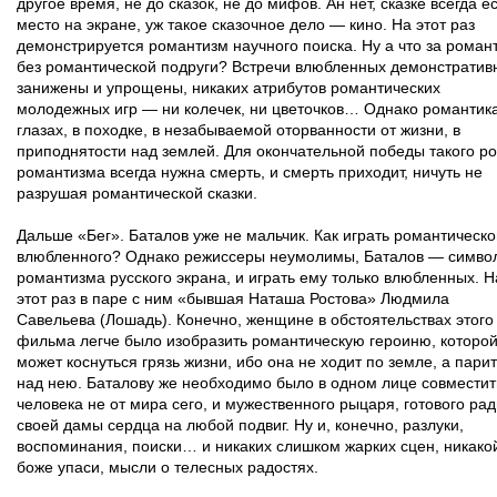
другое время, не до сказок, не до мифов. Ан нет, сказке всегда е
место на экране, уж такое сказочное дело — кино. На этот раз
демонстрируется романтизм научного поиска. Ну а что за роман
без романтической подруги? Встречи влюбленных демонстратив
занижены и упрощены, никаких атрибутов романтических
молодежных игр — ни колечек, ни цветочков… Однако романтика
глазах, в походке, в незабываемой оторванности от жизни, в
приподнятости над землей. Для окончательной победы такого р
романтизма всегда нужна смерть, и смерть приходит, ничуть не
разрушая романтической сказки.
Дальше «Бег». Баталов уже не мальчик. Как играть романтическо
влюбленного? Однако режиссеры неумолимы, Баталов — симво
романтизма русского экрана, и играть ему только влюбленных. Н
этот раз в паре с ним «бывшая Наташа Ростова» Людмила
Савельева (Лошадь). Конечно, женщине в обстоятельствах этого
фильма легче было изобразить романтическую героиню, которой
может коснуться грязь жизни, ибо она не ходит по земле, а парит
над нею. Баталову же необходимо было в одном лице совместит
человека не от мира сего, и мужественного рыцаря, готового ра
своей дамы сердца на любой подвиг. Ну и, конечно, разлуки,
воспоминания, поиски… и никаких слишком жарких сцен, никако
боже упаси, мысли о телесных радостях.