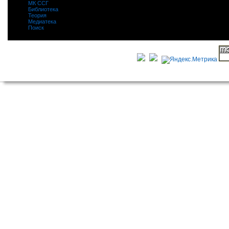
МК ССГ
|
Библиотека
|
Теория
|
Медиатека
|
Поиск
|