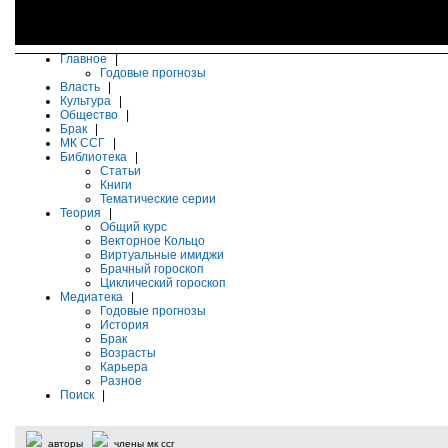
Главное
|
Годовые прогнозы
Власть
|
Культура
|
Общество
|
Брак
|
МК ССГ
|
Библиотека
|
Статьи
Книги
Тематические серии
Теория
|
Общий курс
Векторное Кольцо
Виртуальные имиджи
Брачный гороскоп
Циклический гороскоп
Медиатека
|
Годовые прогнозы
История
Брак
Возрасты
Карьера
Разное
Поиск
|
авторы
члены мк ссг