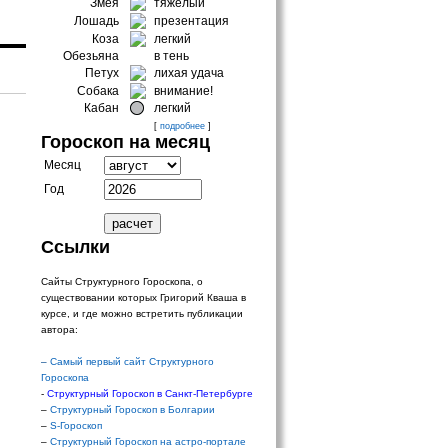
Змея
тяжелый
Лошадь
презентация
Коза
легкий
Обезьяна
в тень
Петух
лихая удача
Собака
внимание!
Кабан
легкий
[
подробнее
]
Гороскоп на месяц
Месяц
Год
Ссылки
Сайты Структурного Гороскопа, о
существовании которых Григорий Кваша в
курсе, и где можно встретить публикации
автора:
–
Самый первый сайт Структурного
Гороскопа
-
Структурный Гороскоп в Санкт-Петербурге
–
Структурный Гороскоп в Болгарии
–
S-Гороскоп
–
Структурный Гороскоп на астро-портале