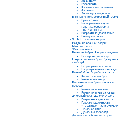
Закрытость
Взлетность
Космический оптимизм
Фатализм
Заповеди уходящего
В дополнение к возрастной теори
Время Змеи
Интегральная наука
Генетика бессмертия
Дойти до конца
Возрастные достижения
Выгодный размен
ЧАСТЬ III. Брачная теория
Рождение брачной теории
Мужские знаки
Женские знаки
Векторный брак. Непредсказуемо
Векторные заповеди
Патриархальный брак. Да здравс
свобода!
Патриархальное кино
Патриархальные заповеди
Равный брак. Борьба за власть
Кино о равном браке
Равные заповеди
Романтические браки заключаютс
небесах
Романтическое кино
Романтические заповеди
Духовный брак. Дело будущего
Возрастная духовность
Гороскоп духовности
Что ожидает нас в будуще
Духовное кино
Духовные заповеди
Дополнение к брачной теории