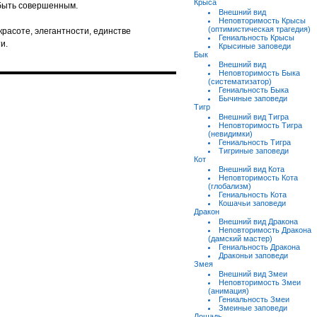
Крыса
 быть совершенным.
Внешний вид
Неповторимость Крысы
(оптимистическая трагедия)
красоте, элегантности, единстве
Гениальность Крысы
и.
Крысиные заповеди
Бык
Внешний вид
Неповторимость Быка
(систематизатор)
Гениальность Быка
Бычиные заповеди
Тигр
Внешний вид Тигра
Неповторимость Тигра
(невидимки)
Гениальность Тигра
Тигриные заповеди
Кот
Внешний вид Кота
Неповторимость Кота
(глобализм)
Гениальность Кота
Кошачьи заповеди
Дракон
Внешний вид Дракона
Неповторимость Дракона
(дамский мастер)
Гениальность Дракона
Драконьи заповеди
Змея
Внешний вид Змеи
Неповторимость Змеи
(анимация)
Гениальность Змеи
Змеиные заповеди
Лошадь