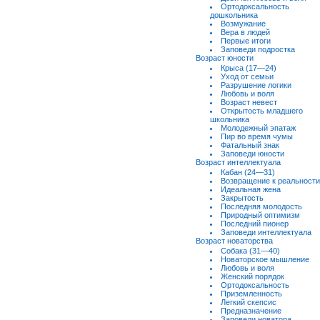
Ортодоксальность
дошкольника
Возмужание
Вера в людей
Первые итоги
Заповеди подростка
Возраст юности
Крыса (17—24)
Уход от семьи
Разрушение логики
Любовь и воля
Возраст невест
Открытость младшего
школьника
Молодежный эпатаж
Пир во время чумы
Фатальный знак
Заповеди юности
Возраст интеллектуала
Кабан (24—31)
Возвращение к реальности
Идеальная жена
Закрытость
Последняя молодость
Природный оптимизм
Последний пионер
Заповеди интеллектуала
Возраст новаторства
Собака (31—40)
Новаторское мышление
Любовь и воля
Женский порядок
Ортодоксальность
Приземленность
Легкий скепсис
Предназначение
Заповеди новатора