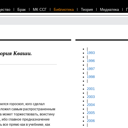
ество
|
Брак
|
МК ССГ
|
Библиотека
|
Теория
|
Медиатека
|
|
гория Кваши.
1993
|
1996
|
1997
|
1998
|
2001
|
2003
|
рился гороскоп, кого сделал
2004
|
положил самым распространенным
2005
ра может торжествовать, воистину
|
р, ибо главное предназначение
2006
ь все прямо как в учебнике, как
|