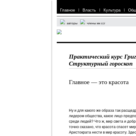
Главное
|
Власть
|
Культура
|
Общ
авторы
члены мк ссг
Практический курс Гри
Структурный гороскоп
Главное — это красота
Ну и для какого же образа так расщед
лидером общества, какое лицо пред
среди людей? Что ж, мир света и доб
точно сказано, что красота спасет ми
Аристократа нести в мир красоту. Здес