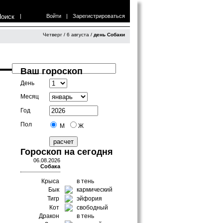
Поиск
|
Войти
|
Зарегистрироваться
Четверг / 6 августа /
день Собаки
Ваш гороскоп
День
Месяц
Год
Пол
М
Ж
Гороскоп на сегодня
06.08.2026
Собака
Крыса
в тень
Бык
кармический
Тигр
эйфория
Кот
свободный
Дракон
в тень