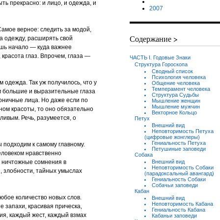
ть прекрасно: и лицо, и одежда, и
2007
Самое верное: следить за модой,
Содержание >
на одежду, расширять свой
ишь начало — куда важнее
 красота глаз. Впрочем, глаза —
ЧАСТЬ I. Годовые Знаки
Структура Гороскопа
Сводный список
Психология человека
 одежда. Так уж получилось, что у
Общение человека
Темперамент человека
м большие и выразительные глаза
Структура Судьбы
оничные лица. Но даже если по
Мышление женщин
Мышление мужчин
ном красоты, то оно обязательно
Векторное Кольцо
ивым. Речь, разумеется, о
Петух
Внешний вид
Неповторимость Петуха
(цифровые жонглеры)
Гениальность Петуха
ы подходим к самому главному.
Петушиные заповеди
еловеком нравственно
Собака
 ничтожные сомнения в
Внешний вид
Неповторимость Собаки
, злобности, тайных умыслах
(парадоксальный авангард)
Гениальность Собаки
Собачьи заповеди
Кабан
любое количество новых слов.
Внешний вид
Неповторимость Кабана
е запахи, красивая прическа,
Гениальность Кабана
ия, каждый жест, каждый взмах
Кабаньи заповеди