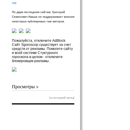
xsp
По двум последним сайтам: Григорий
Семенович Кваша не поддерживает мнения
некоторых публикуемых там авторов.
Пожалуйста, отключите AdBlock.
Сайт Sgoroscop существует за счет
средств от рекламы. Помогите сайту
и всей системе Стуктурного
гороскопа в целом - отключите
блокировщик рекламы.
Просмотры >
[за последний месяц]