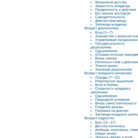
Физиология детства
Закрытость младенца
Предметность и действие
Без лишних восторгов
Самодеятельность
Девочки-красавицы
Заповеди младенца
Возраст дошкольника
Коза (3—7)
Знакомство с реальность
Управляемая эмоциональн
Ортодоксальность
дошкольника
Одушевление
Оптимистическая трагеди
Вновь пионер
Несколько слов о девочка
Темное время
Заповеди дошкольника
Возраст младшего школьника
Лошадь (7—12)
Новаторское мышление
Воля и любовь
Открытость младшего
школьника
Одушевление
Природный оптимизм
Вновь самостоятельность
Рождение разума
Поправка на девочек
Заповеди младшего школь
Возраст подростка
Бык (12—17)
Детство кончилось
Амбиции, комплексы, пла
Новая логика
Девичья любовь и воля