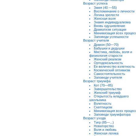
Возраст успеха
Змея (40 —55)
Воспоминание о личности
Логика зрелости
Женская воля
Знамя индивидуализма
Вновь одушевление
Драматизм ситуации
Минимизация всех процес
Заповеди успешности
Возраст учителя
Дракон (50—70)
Бабушки и дедушки
Мистика, любовь, воля и
физиология старости
Женский реализм
Ортодоксальность
Ее величество взлетность
Космический оптимизм
Самостоятельность
Заповеди учителя
Возраст триумфа
Кот (70—85)
Завершительство
Женский триумф
Открытость младшего
школьника
Взлетность
Скептицизм
Минимизация всех процес
Заповеди триумфатора
Возраст ухода
Тигр (85—...)
Новаторство
Воля и любовь
Женская логика