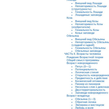
Внешний вид Лошади
Неповторимость Лошади
(структурность)
Гениальность Лошади
Лошадиные заповеди
Коза
Внешний вид Козы
Неповторимость Козы
(изобретатели)
Гениальность Козы
Козьи заповеди
Обезьяна
Внешний вид Обезьяны
Неповторимость Обезьян
(сладкий и гадкий)
Гениальность Обезьяны
Обезьяньи заповеди
ЧАСТЬ II. Возрасты человека
Рождение Возрастной теории
Общий смысл программы
Возраст новорожденного
Петух (0—1)
Потенциальность
Логическая стихия
Открытость новорожденно
Предметность и действие
Космический оптимизм
Пионер из пионеров
Несколько слов о девочка
Двухтерриториальность
Заповеди новорожденного
Возраст младенца
Обезьяна (1—3)
Обратная логика
Эмпирика и мистицизм
Любовь и воля