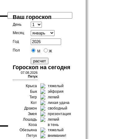
Ваш гороскоп
День
Месяц
Год
Пол
М
Ж
Гороскоп на сегодня
07.08.2026
Петух
Крыса
тяжелый
Бык
эйфория
Тигр
легкий
Кот
лихая удача
Дракон
свободный
Змея
презентация
Лошадь
легкий
Коза
в тень
Обезьяна
тяжелый
Петух
внимание!