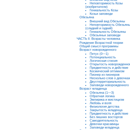
Неповторимость Козы
(изобретатели)
Гениальность Козы
Козьи заповеди
Обезьяна
Внешний вид Обезьяны
Неповторимость Обезьян
(сладкий и гадкий)
Гениальность Обезьяны
Обезьяньи заповеди
ЧАСТЬ II. Возрасты человека
Рождение Возрастной теории
Общий смысл программы
Возраст новорожденного
Петух (0—1)
Потенциальность
Логическая стихия
Открытость новорожденно
Предметность и действие
Космический оптимизм
Пионер из пионеров
Несколько слов о девочка
Двухтерриториальность
Заповеди новорожденного
Возраст младенца
Обезьяна (1—3)
Обратная логика
Эмпирика и мистицизм
Любовь и воля
Физиология детства
Закрытость младенца
Предметность и действие
Без лишних восторгов
Самодеятельность
Девочки-красавицы
Заповеди младенца