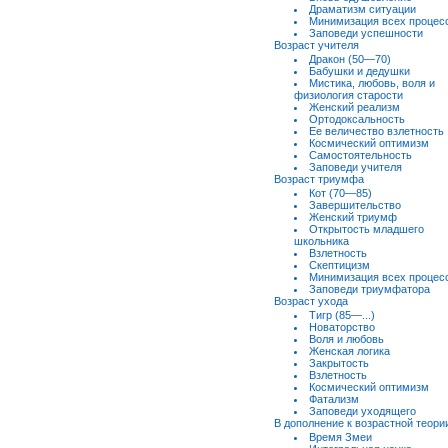
Драматизм ситуации
Минимизация всех процес
Заповеди успешности
Возраст учителя
Дракон (50—70)
Бабушки и дедушки
Мистика, любовь, воля и
физиология старости
Женский реализм
Ортодоксальность
Ее величество взлетность
Космический оптимизм
Самостоятельность
Заповеди учителя
Возраст триумфа
Кот (70—85)
Завершительство
Женский триумф
Открытость младшего
школьника
Взлетность
Скептицизм
Минимизация всех процес
Заповеди триумфатора
Возраст ухода
Тигр (85—...)
Новаторство
Воля и любовь
Женская логика
Закрытость
Взлетность
Космический оптимизм
Фатализм
Заповеди уходящего
В дополнение к возрастной теори
Время Змеи