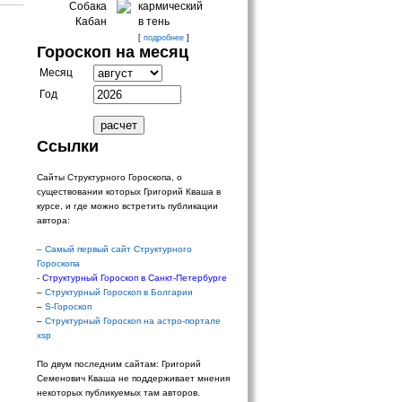
Собака
кармический
Кабан
в тень
[
подробнее
]
Гороскоп на месяц
Месяц
Год
Ссылки
Сайты Структурного Гороскопа, о
существовании которых Григорий Кваша в
курсе, и где можно встретить публикации
автора:
–
Самый первый сайт Структурного
Гороскопа
-
Структурный Гороскоп в Санкт-Петербурге
–
Структурный Гороскоп в Болгарии
–
S-Гороскоп
–
Структурный Гороскоп на астро-портале
xsp
По двум последним сайтам: Григорий
Семенович Кваша не поддерживает мнения
некоторых публикуемых там авторов.