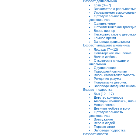
Возраст дошкольника
Коза (3—7)
Знакомство с реальность
Управляемая эмоциональн
Ортодоксальность
дошкольника
Одушевление
Оптимистическая трагеди
Вновь пионер
Несколько слов о девочка
Темное время
Заповеди дошкольника
Возраст младшего школьника
Лошадь (7—12)
Новаторское мышление
Воля и любовь
Открытость младшего
школьника
Одушевление
Природный оптимизм
Вновь самостоятельность
Рождение разума
Поправка на девочек
Заповеди младшего школь
Возраст подростка
Бык (12—17)
Детство кончилось
Амбиции, комплексы, пла
Новая логика
Девичья любовь и воля
Ортодоксальность
дошкольника
Возмужание
Вера в людей
Первые итоги
Заповеди подростка
Возраст юности