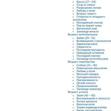
Крыса (17—24)
Уход от семьи
Разрушение логики
Любовь и воля
Возраст невест
Открытость младшего
школьника
Молодежный эпатаж
Пир во время чумы
Фатальный знак
Заповеди юности
Возраст интеллектуала
Кабан (24—31)
Возвращение к реальности
Идеальная жена
Закрытость
Последняя молодость
Природный оптимизм
Последний пионер
Заповеди интеллектуала
Возраст новаторства
Собака (31—40)
Новаторское мышление
Любовь и воля
Женский порядок
Ортодоксальность
Приземленность
Легкий скепсис
Предназначение
Заповеди новатора
Возраст успеха
Змея (40 —55)
Воспоминание о личности
Логика зрелости
Женская воля
Знамя индивидуализма
Вновь одушевление