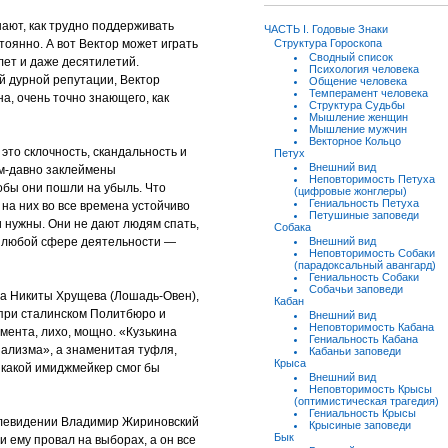
ют, как трудно поддерживать
ЧАСТЬ I. Годовые Знаки
тоянно. А вот Вектор может играть
Структура Гороскопа
Сводный список
лет и даже десятилетий.
Психология человека
ей дурной репутации, Вектор
Общение человека
Темперамент человека
а, очень точно знающего, как
Структура Судьбы
Мышление женщин
Мышление мужчин
Векторное Кольцо
это склочность, скандальность и
Петух
Внешний вид
ым-давно заклеймены
Неповторимость Петуха
тобы они пошли на убыль. Что
(цифровые жонглеры)
Гениальность Петуха
 на них во все времена устойчиво
Петушиные заповеди
ни нужны. Они не дают людям спать,
Собака
 о любой сфере деятельности —
Внешний вид
Неповторимость Собаки
(парадоксальный авангард)
Гениальность Собаки
Собачьи заповеди
ра Никиты Хрущева (Лошадь-Овен),
Кабан
а при сталинском Политбюро и
Внешний вид
Неповторимость Кабана
мента, лихо, мощно. «Кузькина
Гениальность Кабана
иализма», а знаменитая туфля,
Кабаньи заповеди
Крыса
 какой имиджмейкер смог бы
Внешний вид
Неповторимость Крысы
(оптимистическая трагедия)
Гениальность Крысы
елевидении Владимир Жириновский
Крысиные заповеди
Бык
и ему провал на выборах, а он все