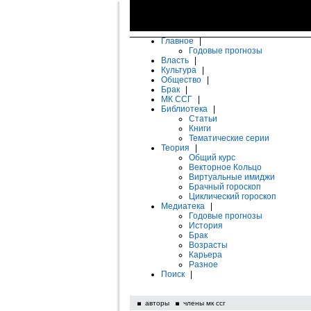
Главное
|
Годовые прогнозы
Власть
|
Культура
|
Общество
|
Брак
|
МК ССГ
|
Библиотека
|
Статьи
Книги
Тематические серии
Теория
|
Общий курс
Векторное Кольцо
Виртуальные имиджи
Брачный гороскоп
Циклический гороскоп
Медиатека
|
Годовые прогнозы
История
Брак
Возрасты
Карьера
Разное
Поиск
|
авторы
члены мк ссг