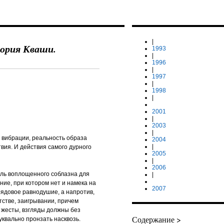
|
гория Кваши.
1993
|
1996
|
1997
|
1998
|
2001
|
2003
|
п вибрации, реальность образа
2004
|
вия. И действия самого дурного
2005
|
2006
ль воплощенного соблазна для
|
ние, при котором нет и намека на
2007
ядовое равнодушие, а напротив,
тстве, заигрывании, причем
, жесты, взгляды должны без
Содержание >
уквально пронзать насквозь.