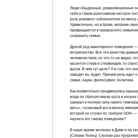
Люди обыденные, уравновешенные зна
себя в таком агрессивном настрое пос
роль рокового соблазнителя по многу 
Удивительно, но в браке, вопреки сво
превращается в прекрасного семьянин
сохранить семью.
Другой род авантюрного поведения — 
интриганство. Все эти качества давн
человечеством, но что-то не видно, ч
касается стерв и стервоидов, то спрос
высок. В чем тут дело? А в том, что о
заводят их, будят. Причем речь идет
семья, наука, философия, политика.
Как изумительно продвинулась карье
когда он сбросил маску шута и клоун
заиграл в полную силу своего темпера
мать», «осиновый кол в могилу импер
которой он стучал по трибуне ООН, —
научить его такому поведению?
В наше время желанен в Думе и на т
(Собака-Телец). Сколько раз пророчил