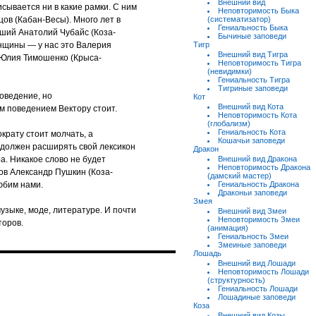
Внешний вид
исывается ни в какие рамки. С ним
Неповторимость Быка
ов (Кабан-Весы). Много лет в
(систематизатор)
Гениальность Быка
ший Анатолий Чубайс (Коза-
Бычиные заповеди
нщины — у нас это Валерия
Тигр
Внешний вид Тигра
е Юлия Тимошенко (Крыса-
Неповторимость Тигра
(невидимки)
Гениальность Тигра
Тигриные заповеди
поведение, но
Кот
Внешний вид Кота
м поведением Вектору стоит.
Неповторимость Кота
(глобализм)
Гениальность Кота
ократу стоит молчать, а
Кошачьи заповеди
 должен расширять свой лексикон
Дракон
ра. Никакое слово не будет
Внешний вид Дракона
Неповторимость Дракона
ов Александр Пушкин (Коза-
(дамский мастер)
юбим нами.
Гениальность Дракона
Драконьи заповеди
Змея
узыке, моде, литературе. И почти
Внешний вид Змеи
Неповторимость Змеи
торов.
(анимация)
Гениальность Змеи
Змеиные заповеди
Лошадь
Внешний вид Лошади
Неповторимость Лошади
(структурность)
Гениальность Лошади
Лошадиные заповеди
Коза
Внешний вид Козы