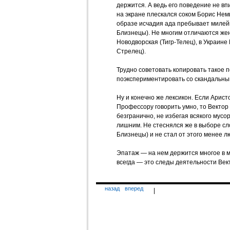
держится. А ведь его поведение не вп
на экране плескался соком Борис Немц
образе исчадия ада пребывает милей
Близнецы). Не многим отличаются же
Новодворская (Тигр-Телец), в Украин
Стрелец).
Трудно советовать копировать такое 
поэкспериментировать со скандальны
Ну и конечно же лексикон. Если Арист
Профессору говорить умно, то Вектор
безгранично, не избегая всякого мусо
лишним. Не стеснялся же в выборе сл
Близнецы) и не стал от этого менее л
Эпатаж — на нем держится многое в м
всегда — это следы деятельности Век
назад
вперед
|