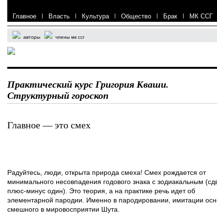
Главное
|
Власть
|
Культура
|
Общество
|
Брак
|
МК ССГ
авторы
члены мк ссг
Практический курс Григория Кваши.
Структурный гороскоп
Главное — это смех
Радуйтесь, люди, открыта природа смеха! Смех рождается от
минимального несовпадения годового знака с зодиакальным (сд
плюс-минус один). Это теория, а на практике речь идет об
элементарной пародии. Именно в пародировании, имитации осн
смешного в мировосприятии Шута.