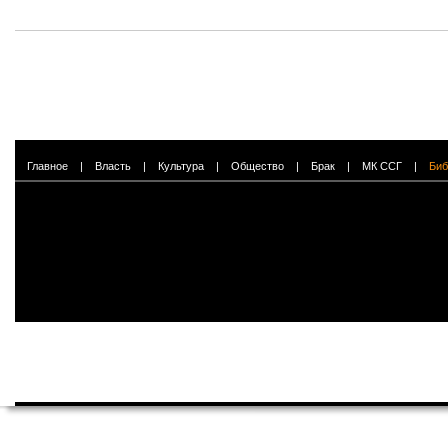
Главное
|
Власть
|
Культура
|
Общество
|
Брак
|
МК ССГ
|
Биб