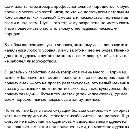
Если изъять из разговора профессиональных пародистов, клоуно
прочих массовиков-затейников, то что же делать всем остальны
Кого смешить, как и зачем? Смешить и насмехаться, причем над
всеми и над всем. Шут — это тот, кому разрешено не иметь свят
и все подвергнуть очистительному огню издевки, насмешки,
пародии.
В любом коллективе нужен человек, которому дозволено критико
начальника любого уровня, и ему за это ничего не будет. Именно
для этого держали шутов при королевском дворе, чтобы хоть кто
не заболел лизоблюдством.
О целебных свойствах смеха говорится очень много. Например,
такое: «Человечество, смеясь, расстается со своим прошлым». 
почему смех — это не просто развлекаловка, это целый механиз
развалу застывших догм, политических, научных, культурных. Вот
почему так нужны Шуты в тех местах (в тех коллективах), где все
мхом поросло, пылью покрылось и запаутинилось.
Понятно, что Шут в такой ситуации больше сатирик, чем юморист
хотя для сатирика ему не хватает изобличительного пафоса. Шу
фигура не пафосная и с одинаковым удовольствием издевается 
над начальством, так и над подчиненными, но может поиздевать