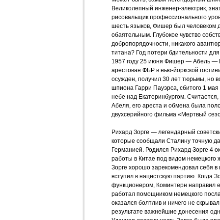
Великолепный инженер-электрик, знат
рисовальщик профессионального уров
шесть языков, Фишер был человеком 
обаятельным. Глубокое чувство собст
добропорядочности, никакого авантюр
титана? Год потери бдительности для 
1957 году 25 июня Фишер — Абель —
арестован ФБР в нью-йоркской гостини
осужден, получил 30 лет тюрьмы, но в
шпиона Гарри Пауэрса, сбитого 1 мая 
небе над Екатеринбургом. Считается,
Абеля, его ареста и обмена была пол
двухсерийного фильма «Мертвый сезо
Рихард Зорге — легендарный советский
которые сообщали Сталину точную да
Германией. Родился Рихард Зорге 4 ок
работы в Китае под видом немецкого 
Зорге хорошо зарекомендовал себя в н
вступил в нацистскую партию. Когда 
функционером, Коминтерн направил е
работал помощником немецкого посла
оказался болтлив и ничего не скрывал 
результате важнейшие донесения одно