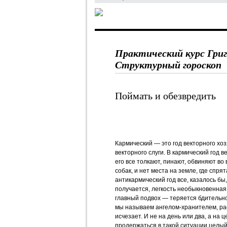
Практический курс Гри
Структурный гороскоп
Поймать и обезвредить
Кармический — это год векторного хоз
векторного слуги. В кармический год в
его все толкают, пинают, обвиняют во
собак, и нет места на земле, где спрят
антикармический год все, казалось бы,
получается, легкость необыкновенная.
главный подвох — теряется бдительнос
мы называем ангелом-хранителем, ра
исчезает. И не на день или два, а на 
продержаться в такой ситуации целый