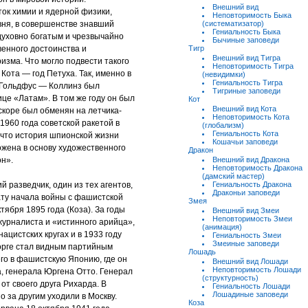
Внешний вид
ок химии и ядерной физики,
Неповторимость Быка
ня, в совершенстве знавший
(систематизатор)
Гениальность Быка
духовно богатым и чрезвычайно
Бычиные заповеди
венного достоинства и
Тигр
Внешний вид Тигра
изма. Что могло подвести такого
Неповторимость Тигра
Кота — год Петуха. Так, именно в
(невидимки)
Гениальность Тигра
 Гольдфус — Коллинз был
Тигриные заповеди
це «Латам». В том же году он был
Кот
Внешний вид Кота
скоре был обменян на летчика-
Неповторимость Кота
1960 года советской ракетой в
(глобализм)
Гениальность Кота
 что история шпионской жизни
Кошачьи заповеди
ожена в основу художественного
Дракон
н».
Внешний вид Дракона
Неповторимость Дракона
(дамский мастер)
 разведчик, один из тех агентов,
Гениальность Дракона
Драконьи заповеди
ту начала войны с фашистской
Змея
тября 1895 года (Коза). За годы
Внешний вид Змеи
Неповторимость Змеи
журналиста и «истинного арийца»,
(анимация)
ацистских кругах и в 1933 году
Гениальность Змеи
Змеиные заповеди
Зорге стал видным партийным
Лошадь
го в фашистскую Японию, где он
Внешний вид Лошади
Неповторимость Лошади
, генерала Юргена Отто. Генерал
(структурность)
от своего друга Рихарда. В
Гениальность Лошади
Лошадиные заповеди
 за другим уходили в Москву.
Коза