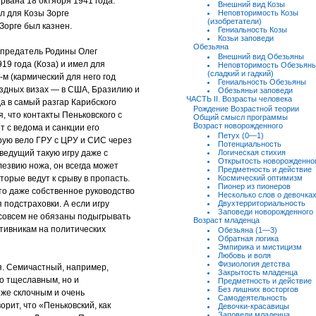
рвана 18 октября 1941 года.
Внешний вид Козы
л для Козы Зорге
Неповторимость Козы
(изобретатели)
Зорге был казнен.
Гениальность Козы
Козьи заповеди
Обезьяна
 предатель Родины Олег
Внешний вид Обезьяны
19 года (Коза) и имел для
Неповторимость Обезьян
(сладкий и гадкий)
-м (кармический для него год
Гениальность Обезьяны
ездных визах — в США, Бразилию и
Обезьяньи заповеди
ЧАСТЬ II. Возрасты человека
да в самый разгар Карибского
Рождение Возрастной теории
, что контакты Пеньковского с
Общий смысл программы
Возраст новорожденного
 с ведома и санкции его
Петух (0—1)
орую вело ГРУ с ЦРУ и СИС через
Потенциальность
 ведущий такую игру даже с
Логическая стихия
Открытость новорожденно
 лезвию ножа, он всегда может
Предметность и действие
торые ведут к срыву в пропасть.
Космический оптимизм
Пионер из пионеров
что даже собственное руководство
Несколько слов о девочка
 подстраховки. А если игру
Двухтерриториальность
Заповеди новорожденного
 совсем не обязаны подыгрывать
Возраст младенца
тивникам на политических
Обезьяна (1—3)
Обратная логика
Эмпирика и мистицизм
Любовь и воля
Физиология детства
. Семичастный, например,
Закрытость младенца
ко тщеславным, но и
Предметность и действие
Без лишних восторгов
 же склочным и очень
Самодеятельность
рит, что «Пеньковский, как
Девочки-красавицы
Заповеди младенца