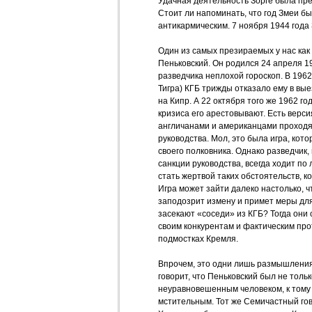
Удачная деятельность Зорге была пре
Стоит ли напоминать, что год Змеи бы
антикармическим. 7 ноября 1944 года 
Один из самых презираемых у нас как
Пеньковский. Он родился 24 апреля 19
разведчика неплохой гороскоп. В 1962
Тигра) КГБ трижды отказало ему в вы
на Кипр. А 22 октября того же 1962 го
кризиса его арестовывают. Есть версия
англичанами и американцами проходят
руководства. Мол, это была игра, кот
своего полковника. Однако разведчик,
санкции руководства, всегда ходит по
стать жертвой таких обстоятельств, ко
Игра может зайти далеко настолько, 
заподозрит измену и примет меры для
засекают «соседи» из КГБ? Тогда они
своим конкурентам и фактическим про
подмостках Кремля.
Впрочем, это одни лишь размышления
говорит, что Пеньковский был не толь
неуравновешенным человеком, к тому
мстительным. Тот же Семичастный гово