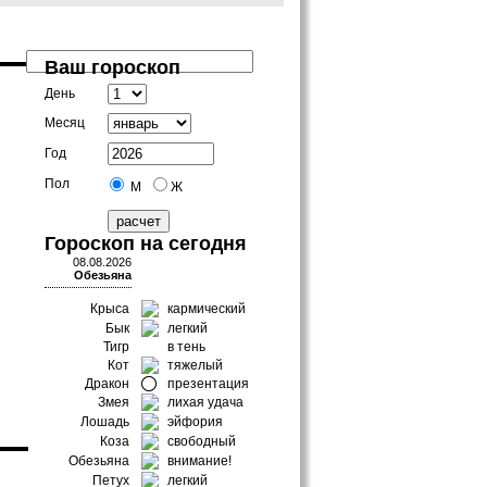
Ваш гороскоп
День
Месяц
Год
Пол
М
Ж
Гороскоп на сегодня
08.08.2026
Обезьяна
Крыса
кармический
Бык
легкий
Тигр
в тень
Кот
тяжелый
Дракон
презентация
Змея
лихая удача
Лошадь
эйфория
Коза
свободный
Обезьяна
внимание!
Петух
легкий