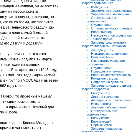
а с ним в Лондоне и Париже
Возраст дошкольника
канцев и англичан, он их всех так
Коза (3—7)
Знакомство с реальность
жими на персонажей из
Управляемая эмоциональн
я у них, конечно, возникали, но
Ортодоксальность
дошкольника
 что он со всеми, как говорится,
Одушевление
ед от Пеньковского раздули, как
Оптимистическая трагеди
Вновь пионер
на самом деле самый большой
Несколько слов о девочка
. Для нашей темы главным
Темное время
Заповеди дошкольника
од его давили и додавили.
Возраст младшего школьника
Лошадь (7—12)
ке неуловимых — это вывоз
Новаторское мышление
Воля и любовь
ольф Эйхман родился 19 марта
Открытость младшего
упник, один из главных
школьника
Одушевление
реев. Был арестован в 1945 году,
Природный оптимизм
. 13 мая 1960 года (кармический
Вновь самостоятельность
Рождение разума
вачен группой МОССАДа и вывезен
Поправка на девочек
962 году казнен.
Заповеди младшего школь
Возраст подростка
Бык (12—17)
 таково, что любезные нашему
Детство кончилось
Амбиции, комплексы, пла
антикармические годы, а
Новая логика
 — в кармические. Неясный для
Девичья любовь и воля
Ортодоксальность
ю и Зорге.
дошкольника
Возмужание
Вера в людей
бавится арест Конона Молодого
Первые итоги
 Крысы в год Быка (1961).
Заповеди подростка