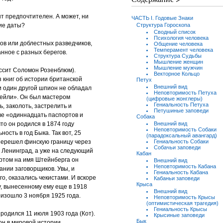
нт предпочтителен. А может, ни
ЧАСТЬ I. Годовые Знаки
гие даты?
Структура Гороскопа
Сводный список
Психология человека
ов или доблестных разведчиков,
Общение человека
Темперамент человека
занное с разных берегов.
Структура Судьбы
Мышление женщин
Мышление мужчин
ссит Соломон Розенблюм).
Векторное Кольцо
 книг об истории британской
Петух
Внешний вид
и один другой шпион не обладал
Неповторимость Петуха
Рейли». Он был мастером
(цифровые жонглеры)
Гениальность Петуха
ь, заколоть, застрелить и
Петушиные заповеди
ове «одиннадцать паспортов и
Собака
то он родился в 1874 году
Внешний вид
Неповторимость Собаки
ность в год Быка. Так вот, 25
(парадоксальный авангард)
 перешел финскую границу через
Гениальность Собаки
Собачьи заповеди
 Ленинград, а уже на следующий
Кабан
ортом на имя Штейнберга он
Внешний вид
Неповторимость Кабана
рании заговорщиков. Увы, и
Гениальность Кабана
го, оказались чекистами. И вскоре
Кабаньи заповеди
Крыса
у, вынесенному ему еще в 1918
Внешний вид
роизошло 3 ноября 1925 года.
Неповторимость Крысы
(оптимистическая трагедия)
Гениальность Крысы
родился 11 июля 1903 года (Кот).
Крысиные заповеди
Бык
н в мировой истории.