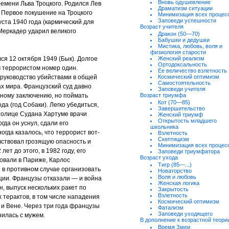
Вновь одушевление
времени Льва Троцкого. Родился Лев
Драматизм ситуации
. Первое покушение на Троцкого
Минимизация всех процес
Заповеди успешности
уста 1940 года (кармический для
Возраст учителя
 Меркадер ударил великого
Дракон (50—70)
Бабушки и дедушки
Мистика, любовь, воля и
физиология старости
ся 12 октября 1949 (Бык). Долгое
Женский реализм
Ортодоксальность
 террористом номер один.
Ее величество взлетность
 руководство убийствами в общей
Космический оптимизм
Самостоятельность
ах мира. Французский суд давно
Заповеди учителя
нному заключению, но поймать
Возраст триумфа
Кот (70—85)
да (год Собаки). Легко убедиться,
Завершительство
столице Судана Хартуме врачи
Женский триумф
Открытость младшего
огда он уснул, сдали его
школьника
огда казалось, что террорист вот-
Взлетность
Скептицизм
увствовал грозящую опасность и
Минимизация всех процес
ет до этого, в 1982 году, его
Заповеди триумфатора
Возраст ухода
овали в Париже, Карлос
Тигр (85—...)
 в противном случае организовать
Новаторство
Воля и любовь
ции. Французы отказали — и война
Женская логика
, выпуск нескольких ракет по
Закрытость
Взлетность
 терактов, в том числе нападения
Космический оптимизм
 и Вене. Через три года французы
Фатализм
Заповеди уходящего
илась с мужем.
В дополнение к возрастной теори
Время Змеи