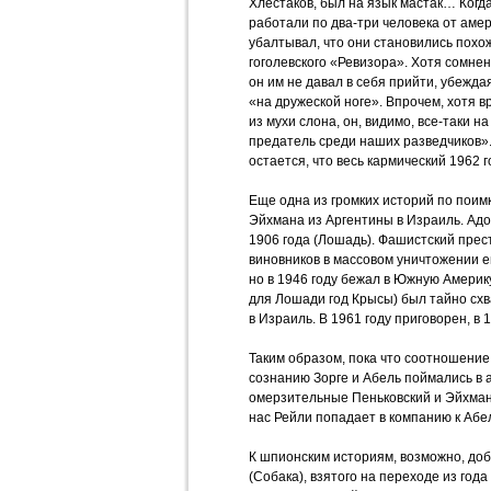
Хлестаков, был на язык мастак… Когд
работали по два-три человека от амери
убалтывал, что они становились похо
гоголевского «Ревизора». Хотя сомнени
он им не давал в себя прийти, убеждая,
«на дружеской ноге». Впрочем, хотя вр
из мухи слона, он, видимо, все-таки 
предатель среди наших разведчиков»
остается, что весь кармический 1962 г
Еще одна из громких историй по поим
Эйхмана из Аргентины в Израиль. Ад
1906 года (Лошадь). Фашистский прест
виновников в массовом уничтожении ев
но в 1946 году бежал в Южную Америку
для Лошади год Крысы) был тайно сх
в Израиль. В 1961 году приговорен, в 1
Таким образом, пока что соотношение
сознанию Зорге и Абель поймались в 
омерзительные Пеньковский и Эйхман
нас Рейли попадает в компанию к Абел
К шпионским историям, возможно, до
(Собака), взятого на переходе из года