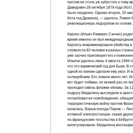
против не столь уж зубастого к тому 
Давидович 28 октября 1879 года (Кот)
было неудачно. Однако второе, 20 авг
Кота год Дракона), — удалось. Рамон
революционера ледорубом по голове.
Карлос (Ильич Рамирес Санчес) родил
время именно он был международным
Карлосу инкриминировали убийства и
сложности 83 человек в разных стран
уже заочно приговорил его к пожизне
Ильича удалось лишь 4 августа 1994 го
что это кармический год для Быка. В 
одной из клиник сделали ему укол. И к
полицейским. Его ловили много лет. Ин
вот будет пойман, но всякий раз он ч
проходил сквозь флажки облавы. За 12 л
подругу Магдалену выследили и арест
потребовал ее освобождения, обещая
террористическую войну против Фран
началась. Взрыв поезда Париж — Лион
атомной электростанции, серия других
на французские посольства в Бейруте
капитулировали. Магдалена воссоедин