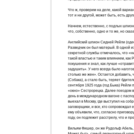
Что ж, проверим на деле, какой вариа
тот и ни другой, может быть, есть дру
Начнем, естественно, с подлых шпион
что, собственно, одно и то же, но ска
Английский шпион Сидней Рейли (оде
Разведчик он был матерый. В одной из
секретной службы отмечалось, что «н
такой властью и таким влиянием, как 
покушения и знал, как лучше «отравит
задушить». У него всегда было нагот
столько же жен». Остается добавить, ч
(Собака), а стало быть, теряет бдитель
сентября 1925 года (год Быка) Рейли
«окно» Сестрорецка. Далее поездом в
день в международном вагоне с пасп
выехал в Москву, где выступил на соб
заговорщики, и все, кто сопровождал е
ему объявили, что, согласно приговор
году, он подлежит расстрелу, что и п
Вильям Фишер, он же Рудольф Абель, 
Может быть, самый легендарный шпио