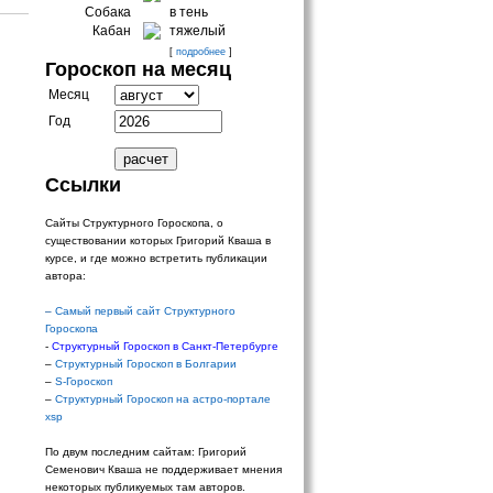
Собака
в тень
Кабан
тяжелый
[
подробнее
]
Гороскоп на месяц
Месяц
Год
Ссылки
Сайты Структурного Гороскопа, о
существовании которых Григорий Кваша в
курсе, и где можно встретить публикации
автора:
–
Самый первый сайт Структурного
Гороскопа
-
Структурный Гороскоп в Санкт-Петербурге
–
Структурный Гороскоп в Болгарии
–
S-Гороскоп
–
Структурный Гороскоп на астро-портале
xsp
По двум последним сайтам: Григорий
Семенович Кваша не поддерживает мнения
некоторых публикуемых там авторов.