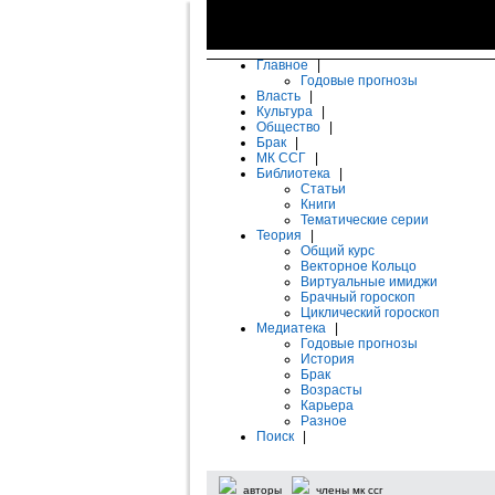
Главное
|
Годовые прогнозы
Власть
|
Культура
|
Общество
|
Брак
|
МК ССГ
|
Библиотека
|
Статьи
Книги
Тематические серии
Теория
|
Общий курс
Векторное Кольцо
Виртуальные имиджи
Брачный гороскоп
Циклический гороскоп
Медиатека
|
Годовые прогнозы
История
Брак
Возрасты
Карьера
Разное
Поиск
|
авторы
члены мк ссг