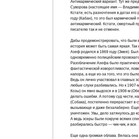
Антикармический вариант. Тут же пре
Суворова (настоящее имя — Владимир 
Кстати, есть разночтения в датах его
году (Кабан), то это был кармический г
антикармический. Кстати, смертный 
писателю так и не отменен.
Дабы продемонстрировать, что были 
история может быть самая яркая. Так
Азеф родился в 1869 году (Змея). Был 
одновременно полицейским провокато
Разоблачение Азефа было практическ
фантастической изворотливости, ловко
напора, а еще из-за того, что это бы
Ведь он лично участвовал в главных э
любые слухи разбивались. Но к 1907-м
Козы) он явно выдохся и в 1908-м (О
делать ошибки. А потому суд чести, 
(Собака), постепенно перерастает в 
вызывающе и даже безалаберно. Еще 
уничтожен. Увы, дело затянулось до к
А ведь эсеры были покруче всяких сп
разбирались быстро — чик-чик, и все.
Еще одна громкая облава. Велась она