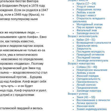
Возраст юности
дательское бегство Виктора
Крыса (17—24)
Богданович Резун) в 1978 году.
Уход от семьи
Разрушение логики
 рождения. Если он родился в 1947
Любовь и воля
од, если в 1948 году (Крыса), то
Возраст невест
Открытость младшего
приговор популярному ныне
школьника
Молодежный эпатаж
Пир во время чумы
Фатальный знак
все же неуловимые люди, —
Заповеди юности
Возраст интеллектуала
 называемое «дело Азефа». Евно
Кабан (24—31)
он, как теперь известно,
Возвращение к реальности
ром и лидером партии эсеров.
Идеальная жена
Закрытость
и невозможным не только из-за
Последняя молодость
сти, ума и гипнотического
Природный оптимизм
Последний пионер
ло невозможно по определению.
Заповеди интеллектуала
серовских «подвигах». Поэтому
Возраст новаторства
Собака (31—40)
у (кармический для Змеи год
Новаторское мышление
безьяна — вседозволенность) стал
Любовь и воля
Женский порядок
назначенный против… Бурцева
Ортодоксальность
суд над Азефом. Азеф ведет себя
Приземленность
Легкий скепсис
чуть-чуть — и он будет
Предназначение
онца года, Азеф очухался и ушел.
Заповеди новатора
Возраст успеха
ецслужб и с предателями
Змея (40 —55)
Воспоминание о личности
Логика зрелости
Женская воля
 сталинской гвардией и велась
Знамя индивидуализма