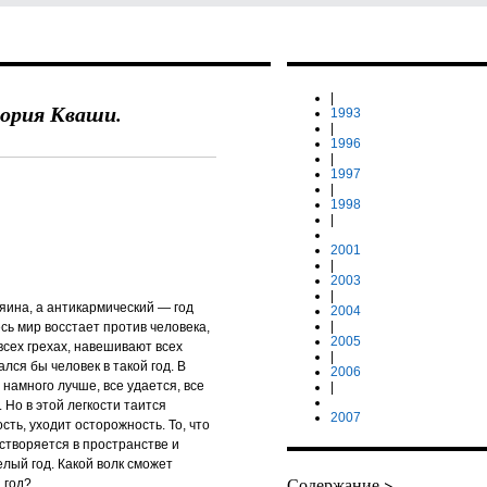
|
гория Кваши.
1993
|
1996
|
1997
|
1998
|
2001
|
2003
|
яина, а антикармический — год
2004
|
есь мир восстает против человека,
2005
 всех грехах, навешивают всех
|
ался бы человек в такой год. В
2006
 намного лучше, все удается, все
|
 Но в этой легкости таится
2007
ть, уходит осторожность. То, что
створяется в пространстве и
целый год. Какой волк сможет
Содержание >
 год?