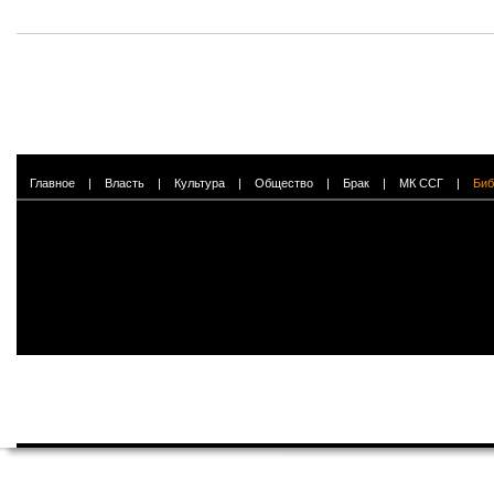
Главное
|
Власть
|
Культура
|
Общество
|
Брак
|
МК ССГ
|
Биб