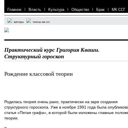
Главное
|
Власть
|
Культура
|
Общество
|
Брак
|
МК ССГ
авторы
члены мк ссг
Практический курс Григория Кваши.
Структурный гороскоп
Рождение классовой теории
Родилась теория очень рано, практически на заре создания
структурного гороскопа. Уже в ноябре 1991 года была опубликов
статья «Пятая графа», в которой были изложены главные полож
теории.