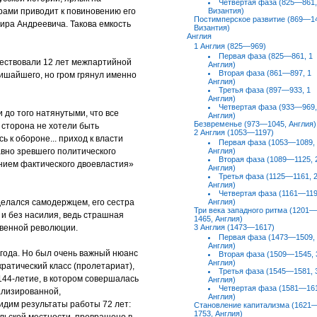
Четвёртая фаза (825—861,
рами приводит к повиновению его
Византия)
Постимперское развитие (869—1
ира Андреевича. Такова емкость
Византия)
Англия
1 Англия (825—969)
Первая фаза (825—861, 1
шествовали 12 лет межпартийной
Англия)
Вторая фаза (861—897, 1
ишайшего, но гром грянул именно
Англия)
Третья фаза (897—933, 1
Англия)
Четвертая фаза (933—969,
 до того натянутыми, что все
Англия)
Безвременье (973—1045, Англия)
я сторона не хотели быть
2 Англия (1053—1197)
 к обороне... приход к власти
Первая фаза (1053—1089,
вно зревшего политического
Англия)
Вторая фаза (1089—1125, 
нием фактического двоевластия»
Англия)
Третья фаза (1125—1161, 
Англия)
Четвертая фаза (1161—119
елался самодержцем, его сестра
Англия)
Три века западного ритма (1201—
и без насилия, ведь страшная
1465, Англия)
твенной революции.
3 Англия (1473—1617)
Первая фаза (1473—1509,
Англия)
года. Но был очень важный нюанс
Вторая фаза (1509—1545, 
Англия)
ратический класс (пролетариат),
Третья фаза (1545—1581, 
 144-летие, в котором совершалась
Англия)
Четвертая фаза (1581—161
ализированной,
Англия)
идим результаты работы 72 лет:
Становление капитализма (1621
1753, Англия)