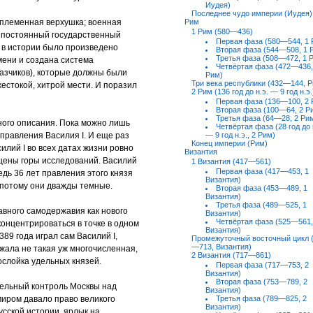
Иудея)
Последнее чудо империи (Иудея)
 племенная верхушка; военная
Рим
1 Рим (580—436)
в постоянный государственный
Первая фаза (580—544, 1 
е в истории было произведено
Вторая фаза (544—508, 1 
Третья фаза (508—472, 1 
ени и создана система
Четвёртая фаза (472—436,
казчиков), которые должны были
Рим)
Три века республики (432—144, 
жестокой, хитрой мести. И поразил
2 Рим (136 год до н.э. — 9 год н.э.
Первая фаза (136—100, 2 
Вторая фаза (100—64, 2 Р
Третья фаза (64—28, 2 Ри
ного описания. Пока можно лишь
Четвёртая фаза (28 год до 
 правления Василия I. И еще раз
— 9 год н.э., 2 Рим)
Конец империи (Рим)
илий I во всех датах жизни ровно
Византия
ящены горы исследований. Василий
1 Византия (417—561)
Первая фаза (417—453, 1
ведь 36 лет правления этого князя
Византия)
 потому они дважды темные.
Вторая фаза (453—489, 1
Византия)
Третья фаза (489—525, 1
авного самодержавия как нового
Византия)
Четвёртая фаза (525—561,
концентрироваться в точке в одном
Византия)
89 года играл сам Василий I,
Промежуточный восточный цикл 
—713, Византия)
жала не такая уж многочисленная,
2 Византия (717—861)
ослойка удельных князей.
Первая фаза (717—753, 2
Византия)
Вторая фаза (753—789, 2
тельный контроль Москвы над
Византия)
иром давало право великого
Третья фаза (789—825, 2
Византия)
русской истории, ярлык на