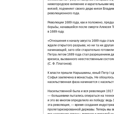
нижегородское княжение и карательными ме
князей, подчиняет своего дядю князя Владим
революционного года.
Революции 1689 года, как и положено, пред
борьбы, начавшейся после смерти Алексея Т
в 1689 году.
«Отношения к началу августа 1689 года стали
ждали открытого разрыва; но ни та ни друга
начинающей, зато обе старательно готовились
Петра летом 1689 года стал разрешением да
кризиса, вызванного неестественным состоя
(С. Ф. Платонов).
К власти пришли Нарышкины, юный Петр I сд
Софья заключена в монастырь. Не обошлось 
насильственная фаза начинается с насильс
Насильственной была и вся революция 1917 
— большевики пытались опираться на технок
и это во многом определило их победу: ведь
эта революция, — время создания индустри
пролетаризированной державы. Теперь мы в