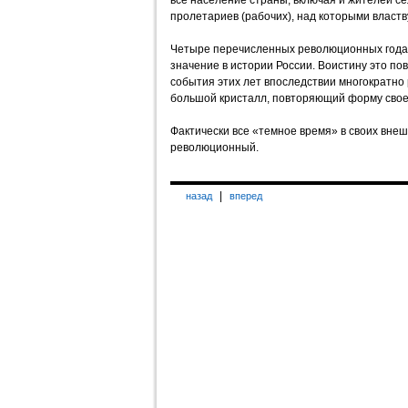
все население страны, включая и жителей с
пролетариев (рабочих), над которыми властв
Четыре перечисленных революционных года
значение в истории России. Воистину это п
события этих лет впоследствии многократно 
большой кристалл, повторяющий форму свое
Фактически все «темное время» в своих внеш
революционный.
|
назад
вперед