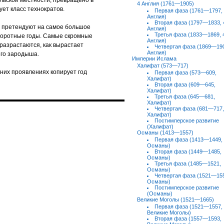
ельской местности, превращено в
4 Англия (1761—1905)
ует класс технократов.
Первая фаза (1761—1797,
Англия)
Вторая фаза (1797—1833, 
 претендуют на самое большое
Англия)
Третья фаза (1833—1869, 
оворотные годы. Самые скромные
Англия)
разрастаются, как вырастает
Четвертая фаза (1869—190
Англия)
го зародыша.
Империи Ислама
Халифат (573—717)
них проявлениях копирует год
Первая фаза (573—609,
Халифат)
Вторая фаза (609—645,
Халифат)
Третья фаза (645—681,
Халифат)
Четвертая фаза (681—717,
Халифат)
Постимперское развитие
(Халифат)
Османы (1413—1557)
Первая фаза (1413—1449,
Османы)
Вторая фаза (1449—1485,
Османы)
Третья фаза (1485—1521,
Османы)
Четвертая фаза (1521—15
Османы)
Постимперское развитие
(Османы)
Великие Моголы (1521—1665)
Первая фаза (1521—1557,
Великие Моголы)
Вторая фаза (1557—1593,