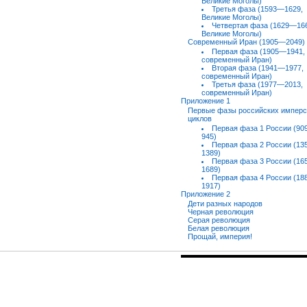
Великие Моголы)
Третья фаза (1593—1629,
Великие Моголы)
Четвертая фаза (1629—16
Великие Моголы)
Современный Иран (1905—2049)
Первая фаза (1905—1941,
современный Иран)
Вторая фаза (1941—1977,
современный Иран)
Третья фаза (1977—2013,
современный Иран)
Приложение 1
Первые фазы российских имперс
циклов
Первая фаза 1 России (9
945)
Первая фаза 2 России (1
1389)
Первая фаза 3 России (1
1689)
Первая фаза 4 России (1
1917)
Приложение 2
Дети разных народов
Черная революция
Серая революция
Белая революция
Прощай, империя!