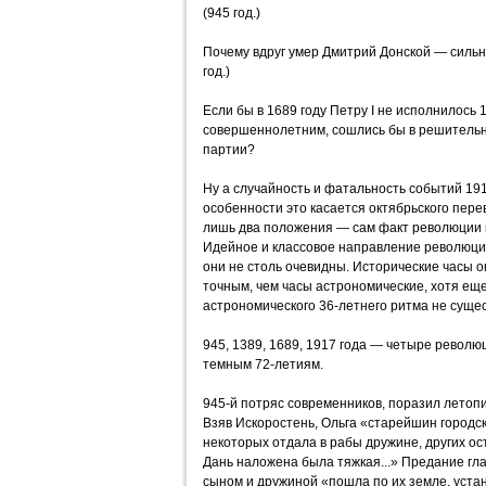
(945 год.)
Почему вдруг умер Дмитрий Донской — сильн
год.)
Если бы в 1689 году Петру I не исполнилось 1
совершеннолетним, сошлись бы в решитель
партии?
Ну а случайность и фатальность событий 191
особенности это касается октябрьского пер
лишь два положения — сам факт революции 
Идейное и классовое направление революции
они не столь очевидны. Исторические часы 
точным, чем часы астрономические, хотя ещ
астрономического 36-летнего ритма не сущес
945, 1389, 1689, 1917 года — четыре револ
темным 72-летиям.
945-й потряс современников, поразил летопи
Взяв Искоростень, Ольга «старейшин городск
некоторых отдала в рабы дружине, других ос
Дань наложена была тяжкая...» Предание глас
сыном и дружиной «пошла по их земле, устан