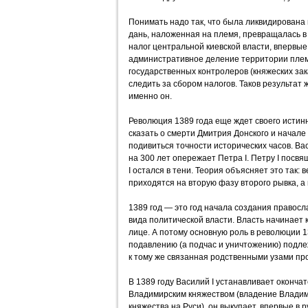
Понимать надо так, что была ликвидирована
дань, наложенная на племя, превращалась 
налог центральной киевской власти, впервы
административное деление территории плем
государственных контролеров (княжеских за
следить за сбором налогов. Таков результат 
именно он.
Революция 1389 года еще ждет своего истин
сказать о смерти Дмитрия Донского и начале
подивиться точности исторических часов. Вас
на 300 лет опережает Петра I. Петру I посв
I остался в тени. Теория объясняет это так: 
приходятся на вторую фазу второго рывка, а
1389 год — это год начала создания правосл
вида политической власти. Власть начинает 
лице. А потому основную роль в революции 13
подавлению (а подчас и уничтожению) подле
к тому же связанная родственными узами пр
В 1389 году Василий I устанавливает оконча
Владимирским княжеством (владение Владим
княжества на Руси), он выкупает, впервые в 