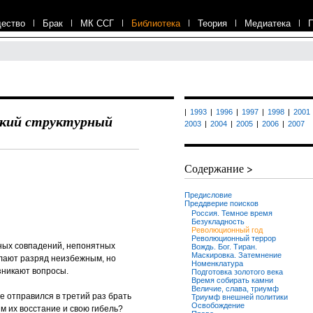
ество
|
Брак
|
МК ССГ
|
Библиотека
|
Теория
|
Медиатека
|
|
1993
|
1996
|
1997
|
1998
|
2001
ский структурный
2003
|
2004
|
2005
|
2006
|
2007
Содержание >
Предисловие
Преддверие поисков
Россия. Темное время
Безукладность
Революционный год
Революционный террор
ных совпадений, непонятных
Вождь. Бог. Тиран.
Маскировка. Затемнение
елают разряд неизбежным, но
Номенклатура
зникают вопросы.
Подготовка золотого века
Время собирать камни
Величие, слава, триумф
е отправился в третий раз брать
Триумф внешней политики
Освобождение
м их восстание и свою гибель?