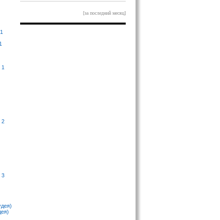
[за последний месяц]
 1
1
 1
 2
 3
удея)
дея)