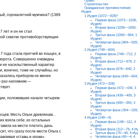
Право
Строительство
Гражданское противостояние
Иудея
ый, сорокалетний мужчина? (1389
1 Иудея (1072—928)*
Первая фаза (1072—1036,
Иудея)
Вторая фаза (1036—1000, 
7 лет и он не стал
Иудея)
Третья фаза (1000—964, 1
ной схватке противоборствующие
Иудея)
Четвёртая фаза (964—928,
Иудея)
2 Иудея (748—604)
7 года стала притчей во языцех, в
Первая фаза (748—712, 2
Иудея)
еворота. Совершенно очевидны
Вторая фаза (712—676, 2
и ее насильственный характер.
Иудея)
Третья фаза (676—640, 2
, конечно, тоже не случайны, но
Иудея)
оказались прибором не менее
Четвёртая фаза (640—604,
Иудея)
е раз напомним —
3 Иудея (472—328)
твует.
Первая фаза (472—436, 3
Иудея)
Вторая фаза (436—400, 3
юции, положившие начало четырем
Иудея)
Третья фаза (400—364, 3
Иудея)
Четвёртая фаза (364—328,
Иудея)
сцев. Месть Ольги древлянам...
4 Иудея (148—4)
их взяла себе; из остальных
Первая фаза (148—112, 4
тавила на месте платить дань.
Иудея)
Вторая фаза (112—76, 4 И
ит, что сразу после мести Ольга с
Третья фаза (76—40, 4 Иу
авливая уставы и уроки».
Четвёртая фаза (40—4, 4