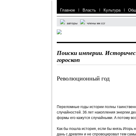
Главное
|
Власть
|
Культура
|
Общ
авторы
члены мк ссг
Поиски империи. Историче
гороскоп
Революционный год
Переломные годы истории полны таинствен
случайностей. 36 лет накопления энергии д
формы его кажутся случайными. А потому во
Как бы пошла история, если бы князь Игорь н
дань с древлян и не спровоцировал тем самы