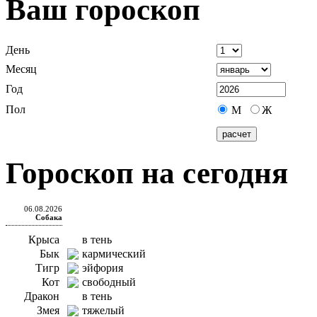
Ваш гороскоп
День
Месяц
Год
Пол
М
Ж
Гороскоп на сегодня
06.08.2026
Собака
Крыса
в тень
Бык
кармический
Тигр
эйфория
Кот
свободный
Дракон
в тень
Змея
тяжелый