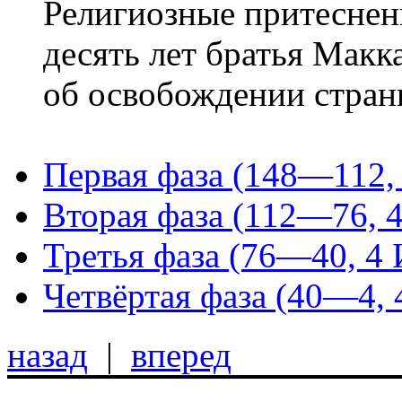
Религиозные притеснен
десять лет братья Макк
об освобождении стран
Первая фаза (148—112,
Вторая фаза (112—76, 4
Третья фаза (76—40, 4 
Четвёртая фаза (40—4, 
назад
|
вперед