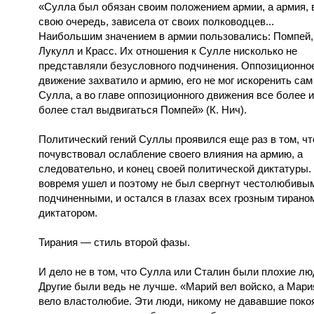
«Сулла был обязан своим положением армии, а армия, 
свою очередь, зависела от своих полководцев...
Наибольшим значением в армии пользовались: Помпей,
Лукулл и Красс. Их отношения к Сулле нисколько не
представляли безусловного подчинения. Оппозиционно
движение захватило и армию, его не мог искоренить сам
Сулла, а во главе оппозиционного движения все более и
более стал выдвигаться Помпей» (К. Нич).
Политический гений Суллы проявился еще раз в том, чт
почувствовал ослабление своего влияния на армию, а
следовательно, и конец своей политической диктатуры.
вовремя ушел и поэтому не был свергнут честолюбивы
подчиненными, и остался в глазах всех грозным тирано
диктатором.
Тирания — стиль второй фазы.
И дело не в том, что Сулла или Сталин были плохие лю
Другие были ведь не лучше. «Марий вел войско, а Мари
вело властолюбие. Эти люди, никому не дававшие поко