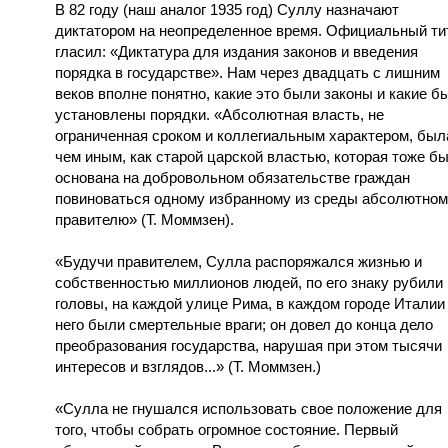
В 82 году (наш аналог 1935 год) Суллу назначают
диктатором на неопределенное время. Официальный ти
гласил: «Диктатура для издания законов и введения
порядка в государстве». Нам через двадцать с лишним
веков вполне понятно, какие это были законы и какие б
установлены порядки. «Абсолютная власть, не
ограниченная сроком и коллегиальным характером, был
чем иным, как старой царской властью, которая тоже б
основана на добровольном обязательстве граждан
повиноваться одному избранному из среды абсолютно
правителю» (Т. Моммзен).
«Будучи правителем, Сулла распоряжался жизнью и
собственностью миллионов людей, по его знаку рубили
головы, на каждой улице Рима, в каждом городе Италии
него были смертельные враги; он довел до конца дело
преобразования государства, нарушая при этом тысячи
интересов и взглядов...» (Т. Моммзен.)
«Сулла не гнушался использовать свое положение для
того, чтобы собрать огромное состояние. Первый