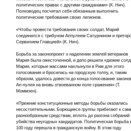
политических правах с другими гражданами» (К. Нич).
Полководец посчитал себя обязанным выполнить
политические требования своих легионов.
«Чтобы провести требования своих солдат, Марий
соединился с трибуном Аппулеем Сатурнином и претор
Сервилием Главцией» (К. Нич).
Борьба за законопроект о наделении землей ветеранов
Мария была ожесточенной, и дело решили «дюжие сол
Мария, которые массами нахлынули в Рим для этого
голосования и бросились на городскую толпу, и, таким
образом, удалось довести до конца голосование законо
Ап-пулея на вновь отвоеванном поле сражения» (Т.
Моммзен).
«Прежние конституционные методы борьбы оказались
несостоятельными. Борющиеся группы прибегают к са
разнообразным средствам, вплоть до разгона собраний 
убийства неугодных кандидатов. Политическая борьба 
100 году перешла в гражданскую войну. В этом году