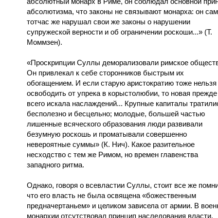
абсолютный монарх в Риме, он соблюдал основной при
абсолютизма, что законы не связывают монарха: он сам
тотчас же нарушал свои же законы о нарушении
супружеской верности и об ограничении роскоши...» (Т.
Моммзен).
«Проскрипции Суллы деморализовали римское обществ
Он привлекал к себе сторонников быстрым их
обогащением. И если старую аристократию тоже нельзя
освободить от упрека в корыстолюбии, то новая прежде
всего искала наслаждений... Крупные капиталы тратили
бесполезно и бесцельно; молодые, большей частью
лишенные всяческого образования люди развивали
безумную роскошь и проматывали совершенно
невероятные суммы» (К. Нич). Какое разительное
несходство с тем же Римом, но времен главенства
западного ритма.
Однако, говоря о всевластии Суллы, стоит все же помни
что его власть не была освящена «божественным
предначертаньем» и целиком зависела от армии. В воен
монархии отсутствовал принцип наследования власти.