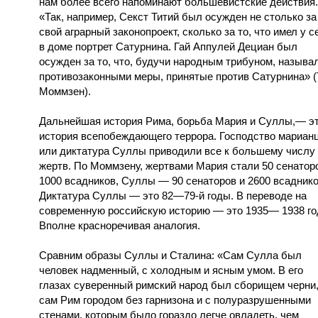
нам более всего напоминают большевистские действия.
«Так, например, Секст Титий был осужден не столько за
свой аграрный законопроект, сколько за то, что имел у с
в доме портрет Сатурнина. Гай Аппулей Дециан был
осужден за то, что, будучи народным трибуном, называ
противозаконными меры, принятые против Сатурнина» (
Моммзен).
Дальнейшая история Рима, борьба Мария и Суллы,— э
история всепобеждающего террора. Господство мариан
или диктатура Суллы приводили все к большему числу
жертв. По Моммзену, жертвами Мария стали 50 сенатор
1000 всадников, Суллы — 90 сенаторов и 2600 всаднико
Диктатура Суллы — это 82—79-й годы. В переводе на
современную российскую историю — это 1935— 1938 го
Вполне красноречивая аналогия.
Сравним образы Суллы и Сталина: «Сам Сулла был
человек надменный, с холодным и ясным умом. В его
глазах суверенный римский народ был сборищем черни,
сам Рим городом без гарнизона и с полуразрушенными
стенами, которым было гораздо легче овладеть, чем