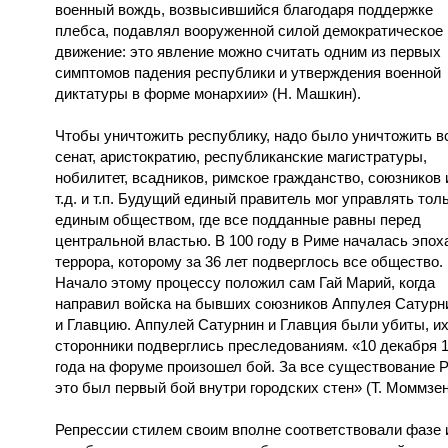
военный вождь, возвысившийся благодаря поддержке
плебса, подавлял вооруженной силой демократическое
движение: это явление можно считать одним из первых
симптомов падения республики и утверждения военной
диктатуры в форме монархии» (Н. Машкин).
Чтобы уничтожить республику, надо было уничтожить в
сенат, аристократию, республиканские магистратуры,
нобилитет, всадников, римское гражданство, союзников 
т.д. и т.п. Будущий единый правитель мог управлять тол
единым обществом, где все подданные равны перед
центральной властью. В 100 году в Риме началась эпох
террора, которому за 36 лет подверглось все общество.
Начало этому процессу положил сам Гай Марий, когда
направил войска на бывших союзников Аппулея Сатурн
и Главцию. Аппулей Сатурнин и Главция были убиты, и
сторонники подверглись преследованиям. «10 декабря 
года на форуме произошел бой. За все существование 
это был первый бой внутри городских стен» (Т. Моммзен
Репрессии стилем своим вполне соответствовали фазе 