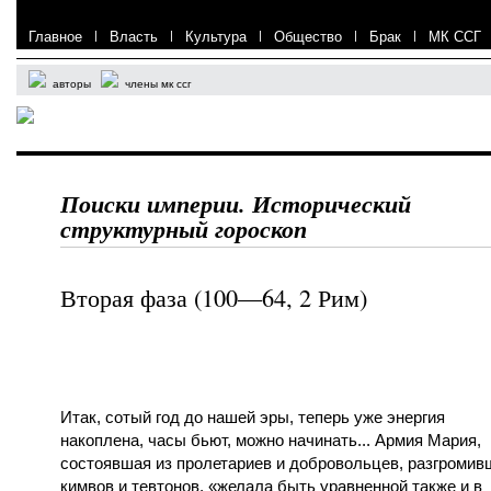
Главное
|
Власть
|
Культура
|
Общество
|
Брак
|
МК ССГ
авторы
члены мк ссг
Поиски империи. Исторический
структурный гороскоп
Вторая фаза (100—64, 2 Рим)
Итак, сотый год до нашей эры, теперь уже энергия
накоплена, часы бьют, можно начинать... Армия Мария,
состоявшая из пролетариев и добровольцев, разгромив
кимвов и тевтонов, «желала быть уравненной также и в