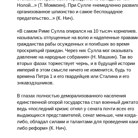
Нолой...» (Т. Моммзен). При Сулле «немедленно развил
организованное шпионство и самое беспощадное
предательство...» (К. Нич).
«В самом Риме Сулла опирался на 10 тысяч корнелиев.
назывались отпущенные на волю и наделенные правам
гражданства рабы осужденных и погибших во время
проскрипций граждан. Через них Сулла мог оказывать
давление на народные собрания» (Н. Машкин). Так во
вторых фазах торжествует чернь, и в будущей истории
империй в этом смысле ничего не изменится, будь то
времена Петра 1 и его гвардейцев или Сталина и его
энкавэдэшников.
В глазах полностью деморализованного населения
единственной опорой государства стал военный диктато
ведь «последний кризис отнял у сената почти всех его
выдающихся представителей, сенат меньше, чем когда-
либо, обладал силами и талантами для проведения каки
либо реформ» (К. Нич).