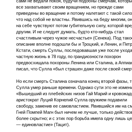
сами не ведали покоя, будучи подобны смерчам, котор
все захватывают своим вращением, но прежде сами
приведены во вращение и потому налетают с такой сило
что над собой не властны. Явившись на беду многим, о
на себе чувствуют потом губительную силу, которой вр
другим. И не следует думать, будто кто-нибудь стал
счастливым через чужое несчастье» (Сенека). Под тако
описание вполне подошли бы и Троцкий, и Ленин, и Петр
Кстати, смерть Суллы, последовавшая уже после ухода
частную жизнь в 78 году, по грандиозности похорон
предвосхищала похороны Ленина или Сталина, а Аппиа
писал, что Сулла «был страшен даже после своей смер
Но если смерть Сталина означала конец второй фазы, т
Сулла умер раньше времени. Однако сути это не измен
«Вышедший из плебейских низов Гай Марий и кровожа
аристократ Луций Корнелий Сулла оружием подавили
свободу, заменив ее самовластием. Явившийся им на с
Гней Помпей Магн был ничем не лучше, только действо
более скрытно; и с этих пор борьба имела одну лишь ц
— единовластие» (Тацит).