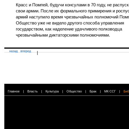
Красс и Помпей, будучи консулами в 70 году, не распус
свои армии. После их формального примирения и роспу
армий наступило время чрезвычайных полномочий Пом
Общество уже не видело другого способа управления
государством, как наделение удачливого полководца
чрезвычайными диктаторскими полномочиями.
назад
вперед
|
Главное
|
Власть
|
Культура
|
Общество
|
Брак
|
МК ССГ
|
Биб