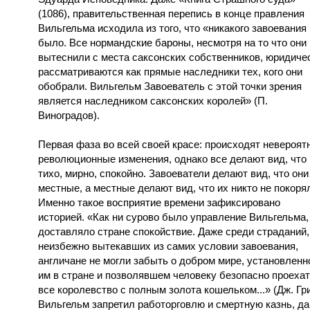
(1086), правительственная перепись в конце правления
Вильгельма исходила из того, что «никакого завоевания
было. Все нормандские бароны, несмотря на то что они
вытеснили с места саксонских собственников, юридиче
рассматриваются как прямые наследники тех, кого они
обобрали. Вильгельм Завоеватель с этой точки зрения
является наследником саксонских королей» (П.
Виноградов).
Первая фаза во всей своей красе: происходят невероят
революционные изменения, однако все делают вид, что
тихо, мирно, спокойно. Завоеватели делают вид, что они
местные, а местные делают вид, что их никто не покоря
Именно такое восприятие времени зафиксировано
историей. «Как ни сурово было управление Вильгельма,
доставляло стране спокойствие. Даже среди страданий,
неизбежно вытекавших из самих условии завоевания,
англичане не могли забыть о добром мире, установленн
им в стране и позволявшем человеку безопасно проеха
все королевство с полным золота кошельком...» (Дж. Гри
Вильгельм запретил работорговлю и смертную казнь, да