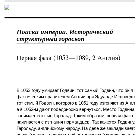
Поиски империи. Исторический
структурный гороскоп
Первая фаза (1053—1089, 2 Англия)
В 1053 году умирает Годвин, тот самый Годвин, что был
фактическим правителем Англии при Эдуарде Исповедн
тот самый Годвин, которого в 1051 году изгоняют из Англ
а в 1052-м дают победоносно вернуться. Место Годвина
занимает его сын Гарольд. Таким образом, первая фаза
начинается с изгнания нормандцев. Так кажется Годвину
Гарольду, английскому народу. На деле же закладывает
первый камень невероятной исторической коллизии, и р