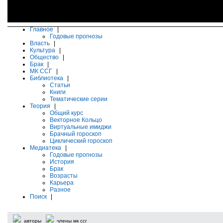
Главное
|
Годовые прогнозы
Власть
|
Культура
|
Общество
|
Брак
|
МК ССГ
|
Библиотека
|
Статьи
Книги
Тематические серии
Теория
|
Общий курс
Векторное Кольцо
Виртуальные имиджи
Брачный гороскоп
Циклический гороскоп
Медиатека
|
Годовые прогнозы
История
Брак
Возрасты
Карьера
Разное
Поиск
|
авторы
члены мк ссг