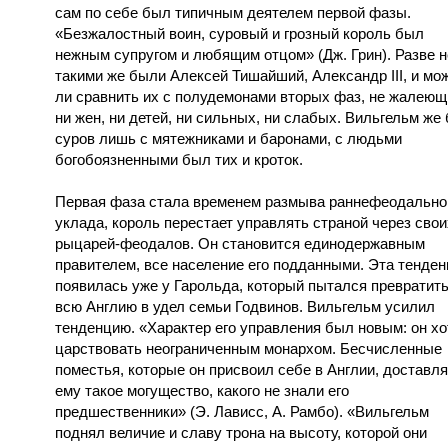
сам по себе был типичным деятелем первой фазы.
«Безжалостный воин, суровый и грозный король был
нежным супругом и любящим отцом» (Дж. Грин). Разве н
такими же были Алексей Тишайший, Александр III, и мо
ли сравнить их с полудемонами вторых фаз, не жалею
ни жен, ни детей, ни сильных, ни слабых. Вильгельм же
суров лишь с мятежниками и баронами, с людьми
богобоязненными был тих и кроток.
Первая фаза стала временем размыва раннефеодально
уклада, король перестает управлять страной через свои
рыцарей-феодалов. Он становится единодержавным
правителем, все население его подданными. Эта тенде
появилась уже у Гарольда, который пытался превратит
всю Англию в удел семьи Годвинов. Вильгельм усилил
тенденцию. «Характер его управления был новым: он хо
царствовать неограниченным монархом. Бесчисленные
поместья, которые он присвоил себе в Англии, доставл
ему такое могущество, какого не знали его
предшественники» (Э. Лависс, А. Рамбо). «Вильгельм
поднял величие и славу трона на высоту, которой они