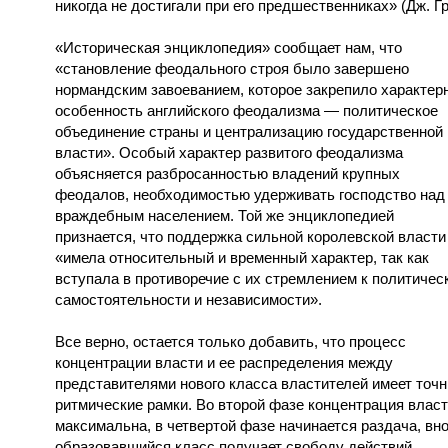
никогда не достигали при его предшественниках» (Дж. Гр
«Историческая энциклопедия» сообщает нам, что
«становление феодального строя было завершено
нормандским завоеванием, которое закрепило характер
особенность английского феодализма — политическое
объединение страны и централизацию государственной
власти». Особый характер развитого феодализма
объясняется разбросанностью владений крупных
феодалов, необходимостью удерживать господство над
враждебным населением. Той же энциклопедией
признается, что поддержка сильной королевской власти
«имела относительный и временный характер, так как
вступала в противоречие с их стремлением к политичес
самостоятельности и независимости».
Все верно, остается только добавить, что процесс
концентрации власти и ее распределения между
представителями нового класса властителей имеет точ
ритмические рамки. Во второй фазе концентрация влас
максимальна, в четвертой фазе начинается раздача, вн
образовавшийся класс получает свободу действий.