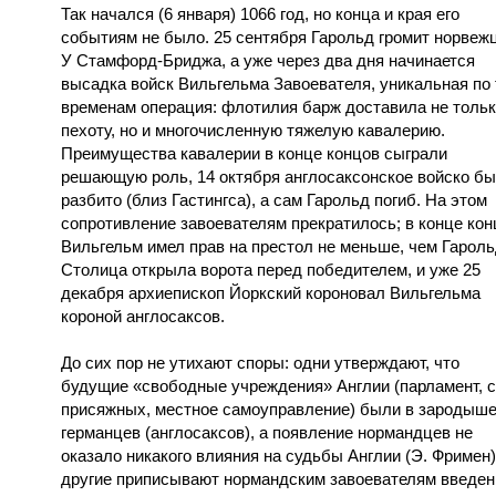
Так начался (6 января) 1066 год, но конца и края его
событиям не было. 25 сентября Гарольд громит норвеж
У Стамфорд-Бриджа, а уже через два дня начинается
высадка войск Вильгельма Завоевателя, уникальная по
временам операция: флотилия барж доставила не толь
пехоту, но и многочисленную тяжелую кавалерию.
Преимущества кавалерии в конце концов сыграли
решающую роль, 14 октября англосаксонское войско б
разбито (близ Гастингса), а сам Гарольд погиб. На этом
сопротивление завоевателям прекратилось; в конце кон
Вильгельм имел прав на престол не меньше, чем Гароль
Столица открыла ворота перед победителем, и уже 25
декабря архиепископ Йоркский короновал Вильгельма
короной англосаксов.
До сих пор не утихают споры: одни утверждают, что
будущие «свободные учреждения» Англии (парламент, 
присяжных, местное самоуправление) были в зародыше
германцев (англосаксов), а появление нормандцев не
оказало никакого влияния на судьбы Англии (Э. Фримен)
другие приписывают нормандским завоевателям введен