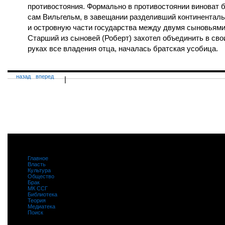
противостояния. Формально в противостоянии виноват 
сам Вильгельм, в завещании разделивший континентал
и островную части государства между двумя сыновьями
Старший из сыновей (Роберт) захотел объединить в сво
руках все владения отца, началась братская усобица.
назад
вперед
|
Главное
|
Власть
|
Культура
|
Общество
|
Брак
|
МК ССГ
|
Библиотека
|
Теория
|
Медиатека
|
Поиск
|