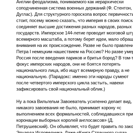
Англии феодализма, понимаемого как иерархически
соподчиненная система военных держаний (Ф. Стентон, 
Дуглас). Для структурного гороскопа вопрос первичност
стоит, посему можно сказать, что империя в своих поиск
соединяет высшие достижения разных народов, разных
государств. Имперское 144-летие проводит мозговой шт
всемирного масштаба, а потому берет идеи, мало обра
внимания на их происхождение. Разве не было правлен
Петра I немецким нашествием на Россию? Но разве уме
Россия после введения париков и бритья бород? В том-т
фокус имперских народов, они не боятся потерять
национального лица, ибо ищут всемирную правду, а не
национальную. (Парадокс: именно эти народы сумеют
после четвертого имперского цикла застыть, навеки
зафиксировать свой национальный облик.)
Ну а пока Вильгельм Завоеватель усиленно делает вид,
никакого завоевания не было, принимает корону «с
выполнением всех формальностей, соблюдавшихся при
коронации выборных королей англосаксов» (Д.
Петрушевский). Он объявляет, что будет править по зак
Эдуарда Исповедника. Даже «Книга Страшного суда»