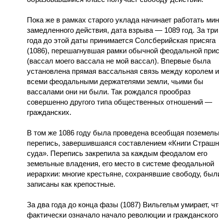
Пока же в рамках старого уклада начинает работать ми
замедленного действия, дата взрыва — 1089 год. За три
года до этой даты принимается Солсберийская присяга
(1086), перешагнувшая рамки обычной феодальной прис
(вассал моего вассала не мой вассал). Впервые была
установлена прямая вассальная связь между королем и
всеми феодальными держателями земли, чьими бы
вассалами они ни были. Так рождался прообраз
совершенно другого типа общественных отношений —
гражданских.
В том же 1086 году была проведена всеобщая поземель
перепись, завершившаяся составлением «Книги Страшн
суда». Перепись закрепила за каждым феодалом его
земельные владения, его место в системе феодальной
иерархии: многие крестьяне, сохранявшие свободу, был
записаны как крепостные.
За два года до конца фазы (1087) Вильгельм умирает, чт
фактически означало начало революции и гражданского