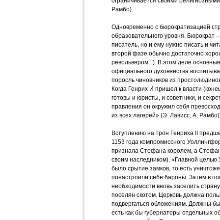
ограничивается своими религиозными 
Рамбо).
Одновременно с бюрократизацией ст
образовательного уровня. Бюрократ — 
писатель, но и ему нужно писать и чит
второй фазе обычно достаточно хоро
револьвером...). В этом деле основные
официального духовенства воспитыва
поросль чиновников из простолюдинов,
Когда Генрих И пришел к власти (коне
готовы и юристы, и советники, и секр
правления он окружил себя превосхо
из всех лагерей» (Э. Лависс, А. Рамбо)
Вступлению на трон Генриха II предш
1153 года компромиссного Уоллингфо
признала Стефана королем, а Стефан
своим наследником). «Главной целью
было срытие замков, то есть уничтоже
понастроили себе бароны. Затем в п
необходимости вновь заселить страну
поселян скотом. Церковь должна поль
подвергаться обложениям. Должны б
есть как бы губернаторы отдельных 