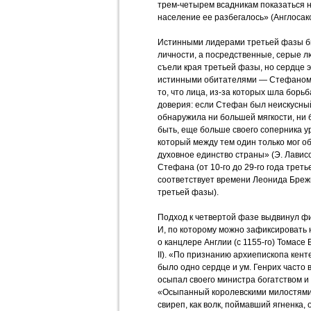
трем-четырем всадникам показаться н
население ее разбегалось» (Англосак
Истинными лидерами третьей фазы б
личности, а посредственные, серые люд
съели края третьей фазы, но сердце 
истинными обитателями — Стефаном 
то, что лица, из-за которых шла борьб
доверия: если Стефан был неискусный
обнаружила ни большей мягкости, ни 
быть, еще больше своего соперника у
который между тем один только мог о
духовное единство страны» (Э. Лависс
Стефана (от 10-го до 29-го года трет
соответствует времени Леонида Брежне
третьей фазы).
Подход к четвертой фазе выдвинул ф
И, по которому можно зафиксировать 
о канцлере Англии (с 1155-го) Томасе
II). «По признанию архиепископа кент
было одно сердце и ум. Генрих часто 
осыпал своего министра богатством и 
«Осыпанный королевскими милостями,
свиреп, как волк, поймавший ягненка,