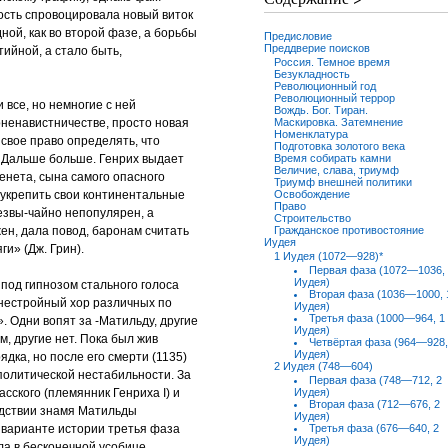
ость спровоцировала новый виток
ной, как во второй фазе, а борьбы
Предисловие
Преддверие поисков
ийной, а стало быть,
Россия. Темное время
Безукладность
Революционный год
Революционный террор
 все, но немногие с ней
Вождь. Бог. Тиран.
ноненавистничестве, просто новая
Маскировка. Затемнение
Номенклатура
свое право определять, что
Подготовка золотого века
. Дальше больше. Генрих выдает
Время собирать камни
Величие, слава, триумф
нета, сына самого опасного
Триумф внешней политики
ы укрепить свои континентальные
Освобождение
Право
резвы-чайно непопулярен, а
Строительство
ен, дала повод, баронам считать
Гражданское противостояние
Иудея
и» (Дж. Грин).
1 Иудея (1072—928)*
Первая фаза (1072—1036,
Иудея)
 под гипнозом стального голоса
Вторая фаза (1036—1000, 
 нестройный хор различных по
Иудея)
Третья фаза (1000—964, 1
. Одни вопят за -Матильду, другие
Иудея)
м, другие нет. Пока был жив
Четвёртая фаза (964—928,
Иудея)
дка, но после его смерти (1135)
2 Иудея (748—604)
политической нестабильности. За
Первая фаза (748—712, 2
сского (племянник Генриха I) и
Иудея)
Вторая фаза (712—676, 2
едствии знамя Матильды
Иудея)
м варианте истории третья фаза
Третья фаза (676—640, 2
Иудея)
ла в бесконечной усобице