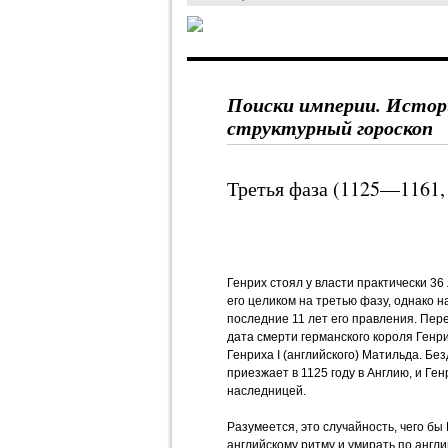
Поиски империи. Истор
структурный гороскоп
Третья фаза (1125—1161,
Генрих стоял у власти практически 36
его целиком на третью фазу, однако 
последние 11 лет его правления. Пере
дата смерти германского короля Генри
Генриха I (английского) Матильда. Бе
приезжает в 1125 году в Англию, и Ген
наследницей.
Разумеется, это случайность, чего бы
английскому ритму и умирать по англи