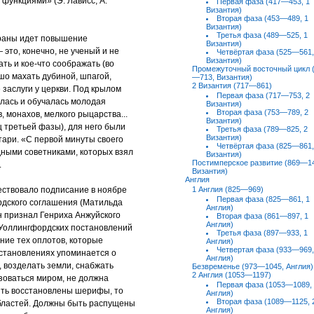
функциями» (Э. Лависс, А.
Первая фаза (417—453, 1
Византия)
Вторая фаза (453—489, 1
Византия)
Третья фаза (489—525, 1
раны идет повышение
Византия)
это, конечно, не ученый и не
Четвёртая фаза (525—561,
Византия)
ать и кое-что соображать (во
Промежуточный восточный цикл 
шо махать дубиной, шпагой,
—713, Византия)
2 Византия (717—861)
 заслуги у церкви. Под крылом
Первая фаза (717—753, 2
лась и обучалась молодая
Византия)
Вторая фаза (753—789, 2
 монахов, мелкого рыцарства...
Византия)
ц третьей фазы), для него были
Третья фаза (789—825, 2
Византия)
етари. «С первой минуты своего
Четвёртая фаза (825—861,
дными советниками, которых взял
Византия)
Постимперское развитие (869—1
.
Византия)
Англия
ествовало подписание в ноябре
1 Англия (825—969)
Первая фаза (825—861, 1
рдского соглашения (Матильда
Англия)
 признал Генриха Анжуйского
Вторая фаза (861—897, 1
Англия)
 Уоллингфордских постановлений
Третья фаза (897—933, 1
ние тех оплотов, которые
Англия)
Четвертая фаза (933—969,
остановлениях упоминается о
Англия)
, возделать земли, снабжать
Безвременье (973—1045, Англия)
2 Англия (1053—1197)
зоваться миром, не должна
Первая фаза (1053—1089,
ыть восстановлены шерифы, то
Англия)
Вторая фаза (1089—1125, 
областей. Должны быть распущены
Англия)