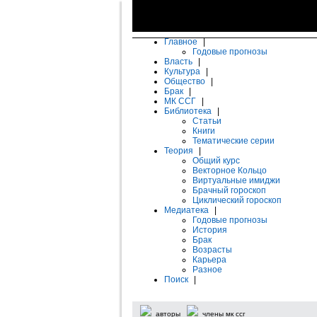
Главное
|
Годовые прогнозы
Власть
|
Культура
|
Общество
|
Брак
|
МК ССГ
|
Библиотека
|
Статьи
Книги
Тематические серии
Теория
|
Общий курс
Векторное Кольцо
Виртуальные имиджи
Брачный гороскоп
Циклический гороскоп
Медиатека
|
Годовые прогнозы
История
Брак
Возрасты
Карьера
Разное
Поиск
|
авторы
члены мк ссг