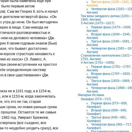
оторая была намечена еще при
Третья фаза (1125—1161, 
Англия)
 было первым актом
Четвертая фаза (1161—119
в). Сам же Генрих II, хоть и начал
Англия)
Три века западного ритма (1201—
ее деятелем четвертой фазы. «Он
1465, Англия)
х с утра до ночи. Он был методичен
3 Англия (1473—1617)
ерен в пище. Сам никогда не
Первая фаза (1473—1509,
Англия)
отличался разговорчивостью и
Вторая фаза (1509—1545, 
 нем на делового человека» (Дж.
Англия)
Третья фаза (1545—1581, 
нрих II своим годовым знаком (Бык)
Англия)
азе, что бывает достаточно
Четвертая фаза (1581—161
Англия)
м короле страстную ненависть к
Становление капитализма (1621
ию из хаоса» (Э. Лависс, А.
1753, Англия)
4 Англия (1761—1905)
 при своем вступлении на престол
Первая фаза (1761—1797,
 себе определенную систему
Англия)
Вторая фаза (1797—1833, 
но в свое царствование» (Дж.
Англия)
Третья фаза (1833—1869, 
Англия)
Четвертая фаза (1869—190
за не в 1161 году, а в 1154-м,
Англия)
Империи Ислама
, или в 1153-м, когда закончилась
Халифат (573—717)
, что это не так, старая
Первая фаза (573—609,
ше срока, но новая раньше срока
Халифат)
Вторая фаза (609—645,
е прошлое. Остаются те же самые
Халифат)
 1982 год. Умирает Брежнев,
Третья фаза (645—681,
Халифат)
черпана (все съедено, все
Четвертая фаза (681—717,
ак-то неудобно уходить сразу), все
Халифат)
Постимперское развитие