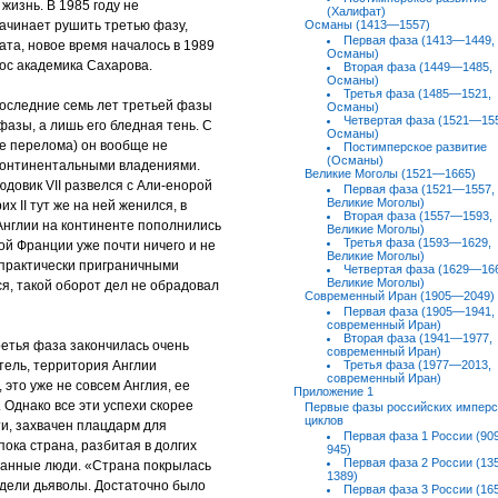
жизнь. В 1985 году не
(Халифат)
ачинает рушить третью фазу,
Османы (1413—1557)
Первая фаза (1413—1449,
ата, новое время началось в 1989
Османы)
лос академика Сахарова.
Вторая фаза (1449—1485,
Османы)
Третья фаза (1485—1521,
 последние семь лет третьей фазы
Османы)
Четвертая фаза (1521—15
фазы, а лишь его бледная тень. С
Османы)
сле перелома) он вообще не
Постимперское развитие
(Османы)
 континентальными владениями.
Великие Моголы (1521—1665)
юдовик VII развелся с Али-енорой
Первая фаза (1521—1557,
Великие Моголы)
х II тут же на ней женился, в
Вторая фаза (1557—1593,
 Англии на континенте пополнились
Великие Моголы)
Третья фаза (1593—1629,
ой Франции уже почти ничего и не
Великие Моголы)
 практически приграничными
Четвертая фаза (1629—16
Великие Моголы)
я, такой оборот дел не обрадовал
Современный Иран (1905—2049)
Первая фаза (1905—1941,
современный Иран)
Вторая фаза (1941—1977,
ретья фаза закончилась очень
современный Иран)
тель, территория Англии
Третья фаза (1977—2013,
современный Иран)
 это уже не совсем Англия, ее
Приложение 1
Однако все эти успехи скорее
Первые фазы российских имперс
циклов
и, захвачен плацдарм для
Первая фаза 1 России (9
ока страна, разбитая в долгих
945)
Первая фаза 2 России (1
ганные люди. «Страна покрылась
1389)
дели дьяволы. Достаточно было
Первая фаза 3 России (1