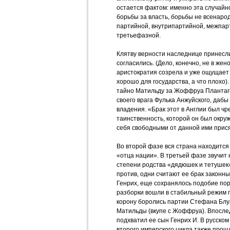
остается фактом: именно эта случайн
борьбы за власть, борьбы не всенарод
партийной, внутрипартийной, межпарт
третьефазной.
Клятву верности наследнице принесли
согласились. (Дело, конечно, не в же
аристократия созрела и уже ощущает 
хорошо для государства, а что плохо)
тайно Матильду за Жоффруа Плантаге
своего врага Фулька Анжуйского, даб
владения. «Брак этот в Англии был ч
таинственность, которой он был окруж
себя свободными от данной ими присяг
Во второй фазе вся страна находится
«отца нации». В третьей фазе звучит
степени родства «дядюшек и тетушек»
против, одни считают ее брак законны
Генрих, еще сохранялось подобие поря
разборки вошли в стабильный режим 
корону боролись партии Стефана Блуа
Матильды (вкупе с Жоффруа). Впосл
подхватил ее сын Генрих И. В русско
второго имперского цикла также прош