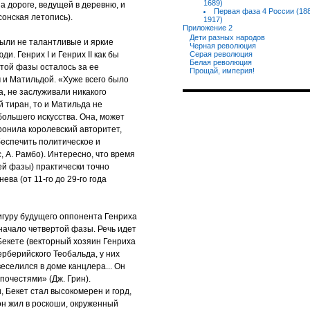
1689)
а дороге, ведущей в деревню, и
Первая фаза 4 России (1
сонская летопись).
1917)
Приложение 2
Дети разных народов
ыли не талантливые и яркие
Черная революция
и. Генрих I и Генрих II как бы
Серая революция
Белая революция
этой фазы осталось за ее
Прощай, империя!
и Матильдой. «Хуже всего было
а, не заслуживали никакого
 тиран, то и Матильда не
большего искусства. Она, может
ронила королевский авторитет,
беспечить политическое и
, А. Рамбо). Интересно, что время
ьей фазы) практически точно
ва (от 11-го до 29-го года
игуру будущего оппонента Генриха
начало четвертой фазы. Речь идет
 Бекете (векторный хозяин Генриха
ерберийского Теобальда, у них
веселился в доме канцлера... Он
почестями» (Дж. Грин).
 Бекет стал высокомерен и горд,
 он жил в роскоши, окруженный