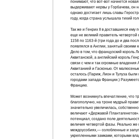
понимают, что вот-вот начнется новая 
выдерживают нервы у Горбачева, он н
однако достигает лишь славы Геростр
году, когда страна услышала тихий го
Так же и Генрих II в доставшиеся ему
еще не великий правитель четвертой 
1158 по 1163-й (три года до и два по
появлялся в Англии, занятый своими
Дело в том, что французский король Л
Аквитанской, а английский король Генри
связи с чем и так огромные владения
Аквитанией и Гасконью. От малюсеньк
осталось (Париж, Лион и Тулуза были
городами запада Франции.) Разумеетс
Францию.
Может возникнуть впечатление, что т
благополучно, на троне мудрый прави
значительно увеличилась, собственно,
величают «Державой Плантагенетов». 
потенциал, создано поле деятельност
величия четвертой фазы. Реально же п
междоусобиях,— озлобленные и запу
укрепленными замками, которыми вла