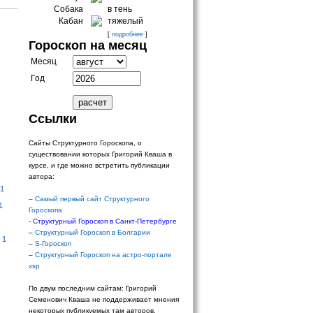
Собака
в тень
Кабан
тяжелый
[
подробнее
]
Гороскоп на месяц
Месяц
Год
Ссылки
Сайты Структурного Гороскопа, о
существовании которых Григорий Кваша в
курсе, и где можно встретить публикации
автора:
 1
–
Самый первый сайт Структурного
1
Гороскопа
-
Структурный Гороскоп в Санкт-Петербурге
–
Структурный Гороскоп в Болгарии
 1
–
S-Гороскоп
–
Структурный Гороскоп на астро-портале
xsp
По двум последним сайтам: Григорий
Семенович Кваша не поддерживает мнения
некоторых публикуемых там авторов.