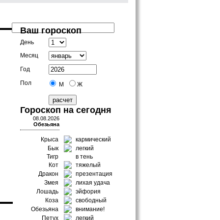
Ваш гороскоп
День
Месяц
Год
Пол
М
Ж
Гороскоп на сегодня
08.08.2026
Обезьяна
Крыса
кармический
Бык
легкий
Тигр
в тень
Кот
тяжелый
Дракон
презентация
Змея
лихая удача
Лошадь
эйфория
Коза
свободный
Обезьяна
внимание!
Петух
легкий