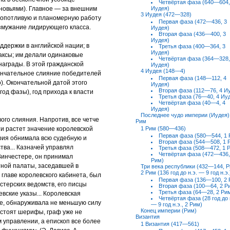
Четвёртая фаза (640—604,
ыновьями). Главное — за внешним
Иудея)
3 Иудея (472—328)
кропотливую и планомерную работу
Первая фаза (472—436, 3
озмужание лидирующего класса.
Иудея)
Вторая фаза (436—400, 3
Иудея)
ддержки в английской нации; в
Третья фаза (400—364, 3
Иудея)
аксы; им делали одинаковые
Четвёртая фаза (364—328,
аграды. В этой гражданской
Иудея)
4 Иудея (148—4)
кончательное слияние победителей
Первая фаза (148—112, 4
). Окончательной датой этого
Иудея)
Вторая фаза (112—76, 4 И
год фазы), год прихода к власти
Третья фаза (76—40, 4 Иу
Четвёртая фаза (40—4, 4
Иудея)
Последнее чудо империи (Иудея)
ого слияния. Напротив, все четче
Рим
и растет значение королевской
1 Рим (580—436)
Первая фаза (580—544, 1 
ия обнимала всю судебную и
Вторая фаза (544—508, 1 
ва... Казначей управлял
Третья фаза (508—472, 1 
Четвёртая фаза (472—436,
Винчестере, он принимал
Рим)
ой палаты, заседавшей в
Три века республики (432—144, 
2 Рим (136 год до н.э. — 9 год н.э.
 главе королевского кабинета, был
Первая фаза (136—100, 2 
стерских ведомств, его писцы
Вторая фаза (100—64, 2 Р
Третья фаза (64—28, 2 Ри
вские указы... Королевская
Четвёртая фаза (28 год до 
ре, обнаруживала не меньшую силу
— 9 год н.э., 2 Рим)
Конец империи (Рим)
ь стоят шерифы, граф уже не
Византия
 управлении, а епископ все более
1 Византия (417—561)