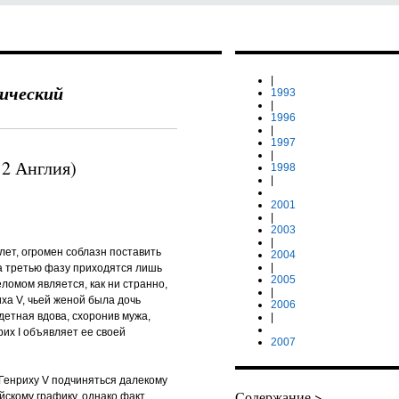
|
ический
1993
|
1996
|
1997
|
 2 Англия)
1998
|
2001
|
2003
|
 лет, огромен соблазн поставить
2004
|
на третью фазу приходятся лишь
2005
ломом является, как ни странно,
|
ха V, чьей женой была дочь
2006
здетная вдова, схоронив мужа,
|
рих I объявляет ее своей
2007
 Генриху V подчиняться далекому
Содержание >
йскому графику, однако факт