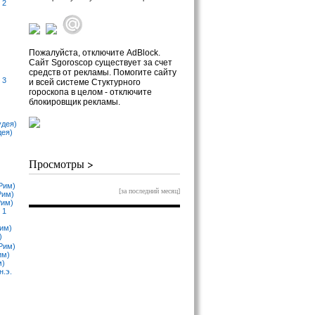
 2
Пожалуйста, отключите AdBlock.
Сайт Sgoroscop существует за счет
средств от рекламы. Помогите сайту
 3
и всей системе Стуктурного
гороскопа в целом - отключите
блокировщик рекламы.
удея)
дея)
Просмотры >
Рим)
[за последний месяц]
Рим)
Рим)
 1
Рим)
)
Рим)
им)
м)
н.э.