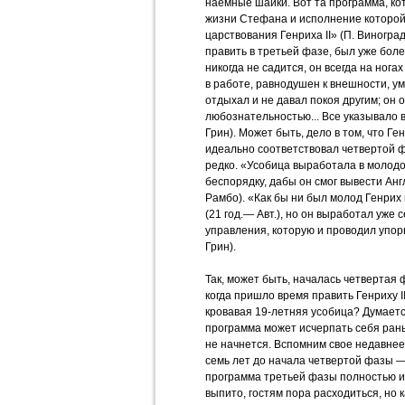
наемные шайки. Вот та программа, к
жизни Стефана и исполнение которой
царствования Генриха II» (П. Виноградо
править в третьей фазе, был уже бол
никогда не садится, он всегда на нога
в работе, равнодушен к внешности, ум
отдыхал и не давал покоя другим; он 
любознательностью... Все указывало в
Грин). Может быть, дело в том, что Ге
идеально соответствовал четвертой ф
редко. «Усобица выработала в молодо
беспорядку, дабы он смог вывести Англ
Рамбо). «Как бы ни был молод Генрих
(21 год.— Авт.), но он выработал уже
управления, которую и проводил упор
Грин).
Так, может быть, началась четвертая фа
когда пришло время править Генриху II
кровавая 19-летняя усобица? Думается
программа может исчерпать себя рань
не начнется. Вспомним свое недавне
семь лет до начала четвертой фазы —
программа третьей фазы полностью ис
выпито, гостям пора расходиться, но к