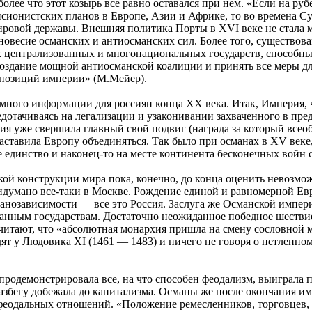
олее что этот козырь все равно оставался при нем. «Если на р
ионистских планов в Европе, Азии и Африке, то во времена Су
ировой державы. Внешняя политика Порты в XVI веке не стала м
вновесие османских и антиосманских сил. Более того, существов
 централизованных и многонациональных государств, способных
оздание мощной антиосманской коалиции и принять все меры для
 позиций империи» (М.Мейер).
 много информации для россиян конца XX века. Итак, Империя, 
дотачиваясь на легализации и узаконивании захваченного в пред
ия уже свершила главный свой подвиг (награда за который все
ставила Европу объединяться. Так было при османах в XV веке, 
 единство и наконец-то на месте континента бесконечных войн 
кой конструкции мира пока, конечно, до конца оценить невозмо
ридумано все-таки в Москве. Рождение единой и равномерной Ев
анозависимости — все это Россия. Заслуга же Османской импери
анным государствам. Достаточно неожиданное победное шествие
итают, что «абсолютная монархия пришла на смену сословной м
ят у Людовика XI (1461 — 1483) и ничего не говоря о нетленно
продемонстрировала все, на что способен феодализм, выиграла 
 разбегу добежала до капитализма. Османы же после окончания и
 феодальных отношений. «Положение ремесленников, торговцев, 