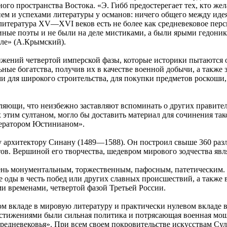
ного пространства Востока. «Э. Гибб предостерегает тех, кто ж
ем и успехами литературы у османов: ничего общего между идея
я литература XV—XVI веков есть не более как средневековое пер
ые поэты и не были на деле мистиками, а были ярыми гедоникам
сле» (А.Крымский).
жений четвертой имперской фазы, которые историки пытаются о
ные богатства, получив их в качестве военной добычи, а также 
 для широкого строительства, для покупки предметов роскоши, 
ляющи, что неизбежно заставляют вспоминать о других правител
этим султаном, могло бы доставить материал для сочинения так
ператором Юстинианом».
архитектору Синану (1489—1588). Он построил свыше 360 разл
стов. Вершиной его творчества, шедевром мирового зодчества яв
очень монументальным, торжественным, пафосным, патетическим
оды в честь побед или других славных происшествий, а также 
ми временами, четвертой фазой Третьей России.
ном вкладе в мировую литературу и практически нулевом вкладе
достижениями были сильная политика и потрясающая военная мо
дневековья». При всем своем покровительстве искусствам Суле