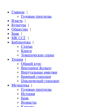
Главное
|
Годовые прогнозы
Власть
|
Культура
|
Общество
|
Брак
|
МК ССГ
|
Библиотека
|
Статьи
Книги
Тематические серии
Теория
|
Общий курс
Векторное Кольцо
Виртуальные имиджи
Брачный гороскоп
Циклический гороскоп
Медиатека
|
Годовые прогнозы
История
Брак
Возрасты
Карьера