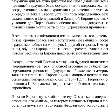
разумную дипломатию дикостям военного давления, тем б
правящей верхушки было осуществление широких экспанс
сосредоточивалось на сохранении и упрочении статуса м
к середине века в Европе установилось определенное ра
складыванию в Центральной и Западной Европе крупных
условиях для Порты было особенно важно не допустить с
потенциально могли быть силой, угрожавшей прочности
В этой перемене обстановки очень «много смысла, очень
ритма, срочно сбрасывает наступательные амбиции, сосре
с радостью пойдет на мировую. С другой стороны, Импер
силы, обучила народы политической грамоте, буквально за
потому бессильная Европа наконец-то почувствовала свое
Заслуги четвертой России в создании будущей политичес
(меридиональное, трехполюсное) строение мира будет п
германоцентричности и будущее освобождение от америк
также и в привитии Европе вкуса к мощным централизов
османским имперским циклом (1413—1557). Теоретики сч
Филиппа II, Елизаветы Тюдор, зачатки абсолютизма наход
европейцев.
Показав Европе путь к абсолютизму, Османская империя 
разгоночного «зайца», за которым погналась Европа и с
остались лежать на территории феодального устройства,