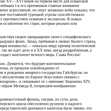
убеже XV—XVI веков на первом месте для османской
леймана I и его преемников главное внимание
енее агрессивной, но опыт затяжных войн показал, что
ание постоянной турецкой угрозы способствовало
 противостоять османам в экспансии. В новых
 ослабления тех стран, которые реально или
чувствуя скорое прекращение своего специфического
ыдущих фазах. Запад, пребывая в оковах былого страха,
общая ненависть) — показала миру пример политической
так же идет дело и в XX веке, когда раздробленная, а
создаст континент вечного мира. Слава России!
жно. Думается, что будущее континентальное
ропы, ее прошлое освобождение от
и в рождении мощного государства Габсбургов, но
 абсолютизма по Европе безусловно связано с
онархии», и связывают ее с именами Людовика XIV,
м образе Мехмеда II, потрясшем воображение
промежуточный финиш, сыграв, по сути, роль
мперского цикла обессиленно рухнули и надолго
представителей денежного капитала было таково, что