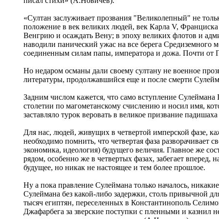
писал стихи» (А.Новичев).
«Султан заслуживает прозвания "Великолепный" не только
положение в век великих людей, век Карла V, Франциска 
Венгрию и осаждать Вену; в эпоху великих флотов и адми
наводили панический ужас на все берега Средиземного мо
соединенным силам папы, императора и дожа. Почти от Г
Но недаром османы дали своему султану не военное прозв
литературы, продолжавшийся еще и после смерти Сулейма
Задним числом кажется, что само вступление Сулеймана I
столетии по магометанскому счислению и носил имя, котор
заставляло турок веровать в великое призвание падишах
Для нас, людей, живущих в четвертой имперской фазе, к
необходимо помнить, что четвертая фаза разворачивает св
экономика, идеология) будущего величия. Главное же сос
рядом, особенно же в четвертых фазах, забегает вперед
будущее, но никак не настоящее и тем более прошлое.
Ну а пока правление Сулеймана только началось, никакие
Сулеймана без какой-либо задержки, столь привычной дл
тысяч египтян, переселенных в Константинополь Селимом
Джафарбега за зверские поступки с пленными и казнил н