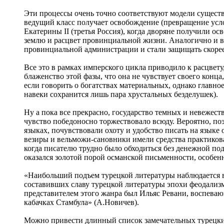
Эти процессы очень точно соответствуют модели существо
ведущий класс получает освобождение (превращение усло
Екатерины II (третья Россия), когда дворяне получили о
землю и расцвет провинциальной жизни. Аналогично и в Т
провинциальной администрации и стали защищать скорее 
Все это в рамках имперского цикла приводило к расцвету
блаженство этой фазы, что она не чувствует своего конца
если говорить о богатствах материальных, однако главное
навеки сохранится лишь пара хрустальных безделушек).
Ну а пока все прекрасно, государство темных и невежес
чувство победоносно торжествовало всюду. Вероятно, поэ
языках, почувствовали охоту и удобство писать на языке 
везиры и вельможи-сановники имели средства практиковат
когда писателю трудно было обходиться без денежной по
оказался золотой порой османской письменности, особен
«Наибольший подъем турецкой литературы наблюдается в 
составивших славу турецкой литературы эпохи феодализ
представителем этого жанра был Ильяс Ревани, воспевающ
кабачках Стамбула» (А.Новичев).
Можно привести длинный список замечательных турецких