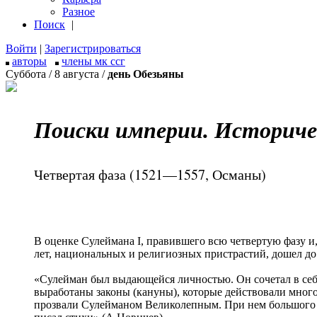
Разное
Поиск
|
Войти
|
Зарегистрироваться
авторы
члены мк ссг
Суббота / 8 августа /
день Обезьяны
Поиски империи. Историче
Четвертая фаза (1521—1557, Османы)
В оценке Сулеймана I, правившего всю четвертую фазу и,
лет, национальных и религиозных пристрастий, дошел до
«Сулейман был выдающейся личностью. Он сочетал в себ
выработаны законы (кануны), которые действовали много 
прозвали Сулейманом Великолепным. При нем большого по