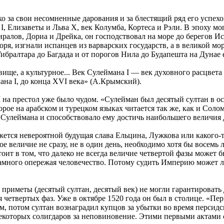
 за свои несомненные дарования и за блестящий ряд его успехов,
I, Елизаветы и Льва X, век Колумба, Кортеса и Рэли. В эпоху м
ралов, Дориа и Дрейка, он господствовал на море до берегов И
ря, изгнали испанцев из варварских государств, а в великой мо
ибралтара до Багдада и от порогов Нила до Будапешта на Дунае 
ище, а культурное... Век Сулеймана I — век духовного расцвет
на I, до конца XVI века» (А.Крымский).
 на престол уже было чудом. «Сулейман был десятый султан в ос
ое на арабском и турецком языках читается так же, как и Соломо
а Сулеймана и способствовало ему достичь наибольшего величия
ажется невероятной будущая слава Ельцина, Лужкова или какого-
ое величие не сразу, не в один день, необходимо хотя бы восемь
тоит в том, что далеко не всегда величие четвертой фазы может
, намного опережая человечество. Потому судить Империю может 
 приметы (десятый султан, десятый век) не могли гарантировать
я четвертых фаз. Уже в октябре 1520 года он был в столице. «
, потом султан вознаградил купцов за убытки во время персидс
екоторых солигдаров за неповиновение. Этими первыми актами 