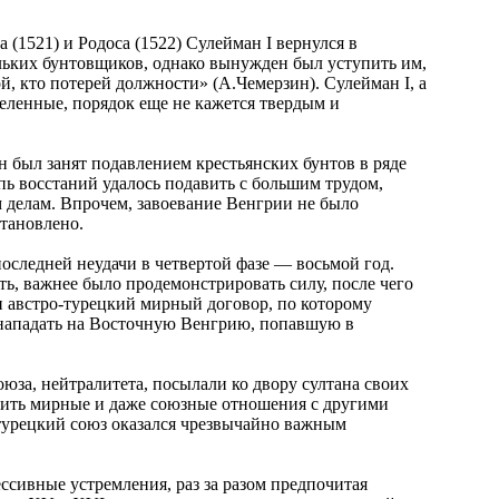
(1521) и Родоса (1522) Сулейман I вернулся в
ольких бунтовщиков, однако вынужден был уступить им,
й, кто потерей должности» (А.Чемерзин). Сулейман I, а
деленные, порядок еще не кажется твердым и
н был занят подавлением крестьянских бунтов в ряде
ь восстаний удалось подавить с большим трудом,
м делам. Впрочем, завоевание Венгрии не было
тановлено.
последней неудачи в четвертой фазе — восьмой год.
ь, важнее было продемонстрировать силу, после чего
н австро-турецкий мирный договор, по которому
 нападать на Восточную Венгрию, попавшую в
за, нейтралитета, посылали ко двору султана своих
ладить мирные и даже союзные отношения с другими
-турецкий союз оказался чрезвычайно важным
сивные устремления, раз за разом предпочитая