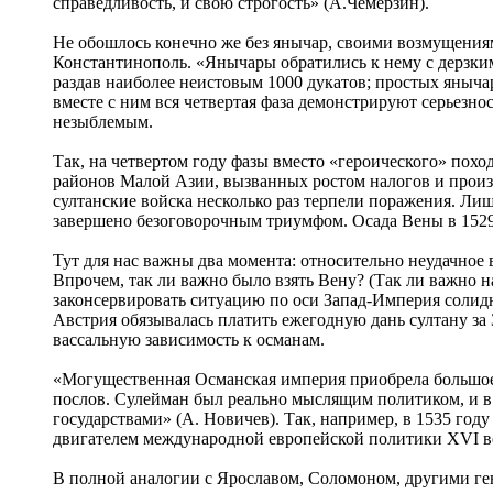
справедливость, и свою строгость» (А.Чемерзин).
Не обошлось конечно же без янычар, своими возмущениям
Константинополь. «Янычары обратились к нему с дерзким
раздав наиболее неистовым 1000 дукатов; простых янычар
вместе с ним вся четвертая фаза демонстрируют серьезн
незыблемым.
Так, на четвертом году фазы вместо «героического» пох
районов Малой Азии, вызванных ростом налогов и произ
султанские войска несколько раз терпели поражения. Лиш
завершено безоговорочным триумфом. Осада Вены в 1529
Тут для нас важны два момента: относительно неудачное 
Впрочем, так ли важно было взять Вену? (Так ли важно 
законсервировать ситуацию по оси Запад-Империя солидн
Австрия обязывалась платить ежегодную дань султану з
вассальную зависимость к османам.
«Могущественная Османская империя приобрела большое м
послов. Сулейман был реально мыслящим политиком, и в т
государствами» (А. Новичев). Так, например, в 1535 го
двигателем международной европейской политики ХVI в
В полной аналогии с Ярославом, Соломоном, другими ген