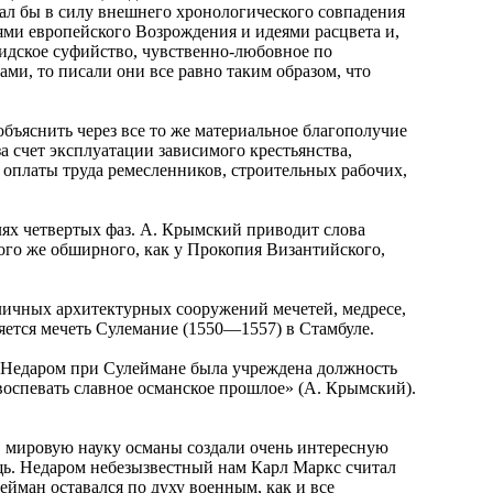
елал бы в силу внешнего хронологического совпадения
ми европейского Возрождения и идеями расцвета и,
сидское суфийство, чувственно-любовное по
и, то писали они все равно таким образом, что
бъяснить через все то же материальное благополучие
за счет эксплуатации зависимого крестьянства,
оплаты труда ремесленников, строительных рабочих,
ях четвертых фаз. А. Крымский приводит слова
ого же обширного, как у Прокопия Византийского,
ичных архитектурных сооружений мечетей, медресе,
ляется мечеть Сулемание (1550—1557) в Стамбуле.
. Недаром при Сулеймане была учреждена должность
воспевать славное османское прошлое» (А. Крымский).
 в мировую науку османы создали очень интересную
щь. Недаром небезызвестный нам Карл Маркс считал
йман оставался по духу военным, как и все