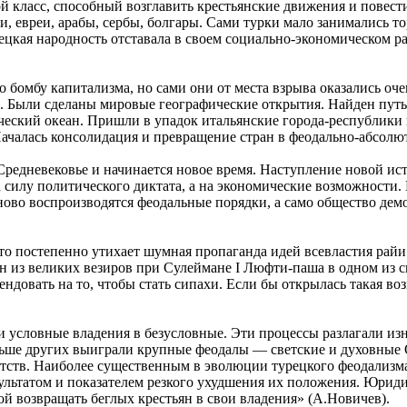
ой класс, способный возглавить крестьянские движения и повес
и, евреи, арабы, сербы, болгары. Сами турки мало занимались т
ецкая народность отставала в своем социально-экономическом р
о бомбу капитализма, но сами они от места взрыва оказались о
д. Были сделаны мировые географические открытия. Найден пут
еский океан. Пришли в упадок итальянские города-республики 
ачалась консолидация и превращение стран в феодально-абсолю
редневековье и начинается новое время. Наступление новой ис
илу политического диктата, а на экономические возможности. В
аново воспроизводятся феодальные порядки, а само общество д
то постепенно утихает шумная пропаганда идей всевластия райи 
н из великих везиров при Сулеймане I Люфти-паша в одном из с
ндовать на то, чтобы стать сипахи. Если бы открылась такая во
ои условные владения в безусловные. Эти процессы разлагали из
льше других выиграли крупные феодалы — светские и духовные
гатств. Наиболее существенным в эволюции турецкого феодализм
ультатом и показателем резкого ухудшения их положения. Юрид
й возвращать беглых крестьян в свои владения» (А.Новичев).