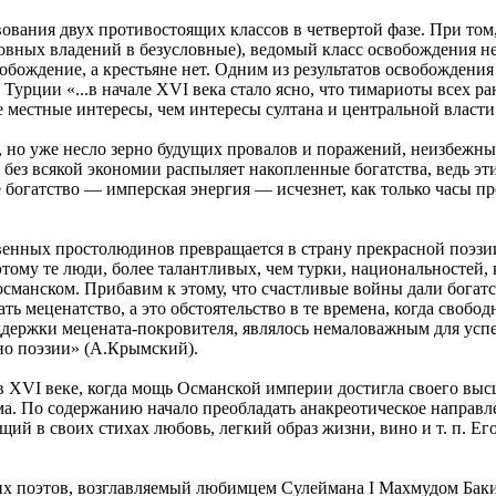
вания двух противостоящих классов в четвертой фазе. При том, 
вных владений в безусловные), ведомый класс освобождения не 
свобождение, а крестьяне нет. Одним из результатов освобождени
урции «...в начале XVI века стало ясно, что тимариоты всех ран
местные интересы, чем интересы султана и центральной власти» 
, но уже несло зерно будущих провалов и поражений, неизбежных
, без всякой экономии распыляет накопленные богатства, ведь эт
 богатство — имперская энергия — исчезнет, как только часы пр
твенных простолюдинов превращается в страну прекрасной поэз
тому те люди, более талантливых, чем турки, национальностей,
османском. Прибавим к этому, что счастливые войны дали богатс
ь меценатство, а это обстоятельство в те времена, когда свобод
ддержки мецената-покровителя, являлось немаловажным для успе
но поэзии» (А.Крымский).
XVI веке, когда мощь Османской империи достигла своего высше
ма. По содержанию начало преобладать анакреотическое напра
ий в своих стихах любовь, легкий образ жизни, вино и т. п. Его
 поэтов, возглавляемый любимцем Сулеймана I Махмудом Баки 