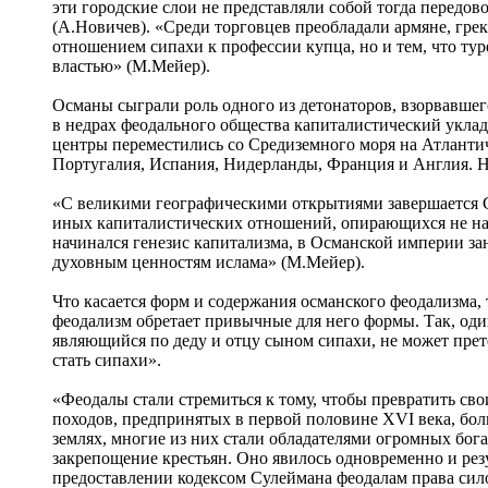
эти городские слои не представляли собой тогда передов
(А.Новичев). «Среди торговцев преобладали армяне, грек
отношением сипахи к профессии купца, но и тем, что тур
властью» (М.Мейер).
Османы сыграли роль одного из детонаторов, взорвавшег
в недрах феодального общества капиталистический укла
центры переместились со Средиземного моря на Атлантич
Португалия, Испания, Нидерланды, Франция и Англия. Н
«С великими географическими открытиями завершается С
иных капиталистических отношений, опирающихся не на с
начинался генезис капитализма, в Османской империи з
духовным ценностям ислама» (М.Мейер).
Что касается форм и содержания османского феодализма, 
феодализм обретает привычные для него формы. Так, оди
являющийся по деду и отцу сыном сипахи, не может прете
стать сипахи».
«Феодалы стали стремиться к тому, чтобы превратить св
походов, предпринятых в первой половине XVI века, бо
землях, многие из них стали обладателями огромных бо
закрепощение крестьян. Оно явилось одновременно и рез
предоставлении кодексом Сулеймана феодалам права сило