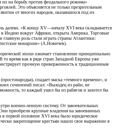
ти их на борьбу против феодального режима»
орговлей. Это объясняется не только презрительным
азвитии от многих народов, оказавшихся под их
чень далеко. «К концу XV—началу XVI века складывается
ь в Индию вокруг Африки, открыта Америка. Торговые
и главную роль стали играть страны Атлантики:
тистские монархии» (А.Новичев).
торической эпохи означает становление принципиально
 то время как в ряде стран Западной Европы уже
емонстрирует прочную приверженность к традиционным
(простонародья), спадает маска «темного времени», и
воих сочинений писал: «Выходец из райи, не
зможность, то каждый ушел бы из райягов и захотел бы
нутри военно-ленную систему. От завоевательных
 Они приобрели крупные владения на завоеванных
а в первой половине XVI века было юридическое
ически закрепощение крестьян нашло свое выражение в