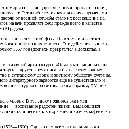
что мир и согласие царят меж ними, пропасть растет,
получает. Тут наиболее точная аналогия с временами
я дворян от военной службы стало их возвращение на
гов начали проявлять себя прежде всего в качестве
(Р.Градева).
 за гранью четвертой фазы. Но в том-то и состоит
их богатств безгранично много. Это действительно так,
обьют 1557 год (доспехи превратятся в лохмотья, а
ии и сказочной архитектуры. «Османское национальное
 которые в другое время писали бы на своих родных
тво и султанскому двору, и знатному обществу, султаны,
ного литературного заработка еще не существовало и
хов литературного развития. Таким образом, XVI век
го уровня. В эту эпоху появился ряд имен,
вление — воспевание радостей жизни. Выдающимся
 стихи стали песнями, которые пели во всех кофейнях и
(1526—1600). Однако нам все эти имена мало что