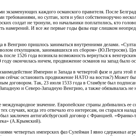
и экзаменующих каждого османского правителя. После Белграда 
и требованиями, но султан, хотя и убил собственноручно неск
ских солдат не тронули, но начальники поплатились, кто голово
ость намерений. И все же первые годы фазы еще слишком неопре
ода в Венгрию пришлось заниматься внутренними делами. «Султа
волом откупщиков, занимавшихся их сбором» (Ю.Петросян). Цеп
ь после 1526 года возникла возможность вернуться к венгерски
 году окончилась ничем, продвижение османов на запад было ос
взаимодействие Империи и Запада в четвертой фазе и дата этой 
нам сейчас остановить продвижение НАТО на восток?) Может быт
ым договором. Так, 23 июля 1533 года в Стамбуле был подписа
а Западную и Северо-Западную Венгрию, а также обязывалась не
еждународное значение. Европейские страны добивались ее сою
ех случаях, когда это отвечало его интересам, он старался на
ду был заключен антигабсбургский договор с Францией. «Франко
ека» (А.Крымский).
иями четвертых имперских фаз Сулейман I явно сдерживал агрес