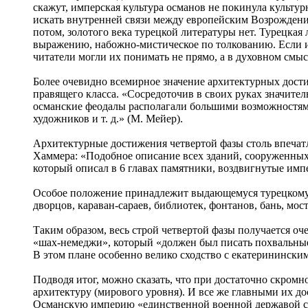
скажут, имперская культура османов не покинула культур
искать внутренней связи между европейским Возрождени
потом, золотого века турецкой литературы нет. Турецка
выражению, набожно-мистическое по толкованию. Если ин
читатели могли их понимать не прямо, а в духовном смы
Более очевидно всемирное значение архитектурных дости
правящего класса. «Сосредоточив в своих руках значитель
османские феодалы располагали большими возможностями
художников и т. д.» (М. Мейер).
Архитектурные достижения четвертой фазы столь впечат
Хаммера: «Подобное описание всех зданий, сооруженных 
который описал в 6 главах памятники, воздвигнутые им
Особое положение принадлежит выдающемуся турецкому 
дворцов, караван-сараев, библиотек, фонтанов, бань, мо
Таким образом, весь строй четвертой фазы получается 
«шах-немеджи», который «должен был писать похвальные 
В этом плане особенно велико сходство с екатеринински
Подводя итог, можно сказать, что при достаточно скром
архитектуру (мирового уровня). И все же главными их 
Османскую империю «единственной военной державой сре