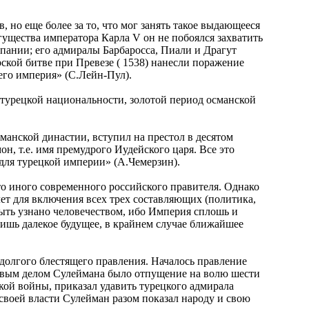
 но еще более за то, что мог занять такое выдающееся
огущества императора Карла V он не побоялся захватить
спании; его адмиралы Барбаросса, Пиали и Драгут
рской битве при Превезе ( 1538) нанесли поражение
его империя» (С.Лейн-Пул).
а турецкой национальности, золотой период османской
манской династии, вступил на престол в десятом
н, т.е. имя премудрого Иудейского царя. Все это
 для турецкой империи» (А.Чемерзин).
то иного современного российского правителя. Однако
 лет для включения всех трех составляющих (политика,
 быть узнано человечеством, ибо Империя сплошь и
лишь далекое будущее, в крайнем случае ближайшее
 долгого блестящего правления. Началось правление
Первым делом Сулеймана было отпущение на волю шести
кой войны, приказал удавить турецкого адмирала
своей власти Сулейман разом показал народу и свою