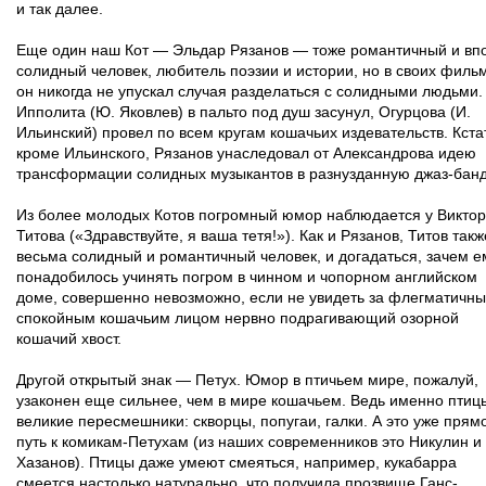
и так далее.
Еще один наш Кот — Эльдар Рязанов — тоже романтичный и вп
солидный человек, любитель поэзии и истории, но в своих филь
он никогда не упускал случая разделаться с солидными людьми.
Ипполита (Ю. Яковлев) в пальто под душ засунул, Огурцова (И.
Ильинский) провел по всем кругам кошачьих издевательств. Кста
кроме Ильинского, Рязанов унаследовал от Александрова идею
трансформации солидных музыкантов в разнузданную джаз-банд
Из более молодых Котов погромный юмор наблюдается у Викто
Титова («Здравствуйте, я ваша тетя!»). Как и Рязанов, Титов такж
весьма солидный и романтичный человек, и догадаться, зачем е
понадобилось учинять погром в чинном и чопорном английском
доме, совершенно невозможно, если не увидеть за флегматичны
спокойным кошачьим лицом нервно подрагивающий озорной
кошачий хвост.
Другой открытый знак — Петух. Юмор в птичьем мире, пожалуй,
узаконен еще сильнее, чем в мире кошачьем. Ведь именно пти
великие пересмешники: скворцы, попугаи, галки. А это уже прям
путь к комикам-Петухам (из наших современников это Никулин и
Хазанов). Птицы даже умеют смеяться, например, кукабарра
смеется настолько натурально, что получила прозвище Ганс-