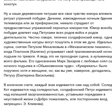
хохотун.
Ну а наши деревенские петушки все свое чувство юмора вложили
ритуал утренней побудки. Дачники, изможденные ночным бдение
телевизора или за преферансом, немало страдают от
предрассветных упражнений пернатых юмористов. Юмор всеоб
побудки довлеет над Петухами всех родов войск и родов
деятельности. Честно говоря, типично солдафонский юмор, одна
художественные натуры могут пошутить в этом же духе. Идеальн
сцена, снятая Петухом Михалковым в «Механическом пианино»,
когда Платонов (Калягин) устраивает свой трагикомический ночн
подъем по тревоге. А ведь это не проходная сцена, а кульминац
всего фильма. Его однозначник Марк Захаров с любовью снял с
ночного подъема в «Обыкновенном чуде». «Кукарекать» было
поручено хотя и женщине, но, как вы уже, наверное, догадались,
Петуху (Екатерина Васильева).
В конечном счете, каждый знак издевается сам над собой. Соли
Кот издевается над солидностью, солдафонский Петух издевает
над излишней заорганизованностью, уставными порядками в
неуставной жизни («Добро пожаловать, или посторонним вход
запрещен» Э. Климова).