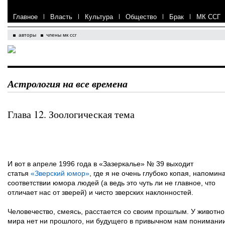
Главное
|
Власть
|
Культура
|
Общество
|
Брак
|
МК ССГ
авторы
члены мк ссг
Астрология на все времена
Глава 12. Зоологическая тема
И вот в апреле 1996 года в «Зазеркалье» № 39 выходит
статья
«Зверский юмор»
, где я не очень глубоко копая, напомин
соответствии юмора людей (а ведь это чуть ли не главное, что
отличает нас от зверей) и чисто зверских наклонностей.
Человечество, смеясь, расстается со своим прошлым. У животно
мира нет ни прошлого, ни будущего в привычном нам понимании