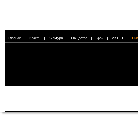
Главное
|
Власть
|
Культура
|
Общество
|
Брак
|
МК ССГ
|
Биб