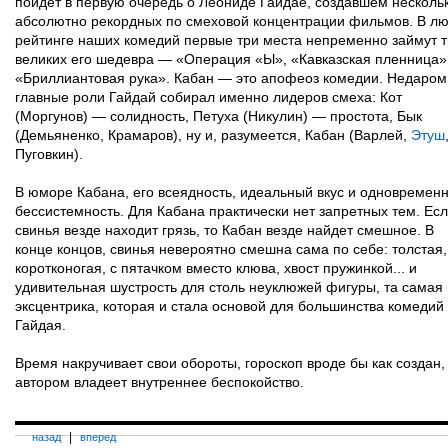
пойдет в первую очередь о Леониде Гайдае, создавшем несколь
абсолютно рекордных по смеховой концентрации фильмов. В л
рейтинге наших комедий первые три места непременно займут 
великих его шедевра — «Операция «Ы», «Кавказская пленница»
«Бриллиантовая рука». Кабан — это апофеоз комедии. Недаром
главные роли Гайдай собирал именно лидеров смеха: Кот
(Моргунов) — солидность, Петуха (Никулин) — простота, Бык
(Демьяненко, Крамаров), ну и, разумеется, Кабан (Варлей,
Этуш
Пуговкин).
В юморе Кабана, его всеядность, идеальный вкус и одновремен
бессистемность. Для Кабана практически нет запретных тем. Ес
свинья везде находит грязь, то Кабан везде найдет смешное. В
конце концов, свинья невероятно смешна сама по себе: толстая,
коротконогая, с пятачком вместо клюва, хвост пружинкой... и
удивительная шустрость для столь неуклюжей фигуры, та самая
эксцентрика, которая и стала основой для большинства комедий
Гайдая.
Время накручивает свои обороты, гороскоп вроде бы как создан,
автором владеет внутреннее беспокойство.
|
назад
вперед