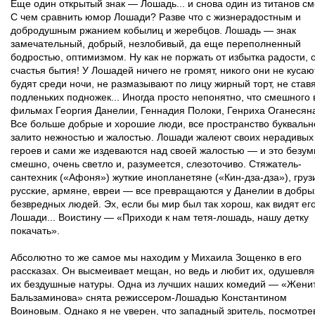
Еще один открытый знак — Лошадь... и снова один из титанов см
С чем сравнить юмор Лошади? Разве что с жизнерадостным и
добродушным ржанием кобылиц и жеребцов. Лошадь — знак
замечательный, добрый, незлобивый, да еще переполненный
бодростью, оптимизмом. Ну как не поржать от избытка радости, 
счастья бытия! У Лошадей ничего не громят, никого они не кусают
будят среди ночи, не размазывают по лицу жирный торт, не став
подленьких подножек... Иногда просто непонятно, что смешного 
фильмах Георгия Данелии, Геннадия Полоки, Генриха Оганесян
Все больше добрые и хорошие люди, все пространство буквальн
залито нежностью и жалостью. Лошади жалеют своих нерадивых
героев и сами же издеваются над своей жалостью — и это безум
смешно, очень светло и, разумеется, слезоточиво. Стяжатель-
сантехник («Афоня») жуткие инопланетяне («Кин-дза-дза»), груз
русские, армяне, евреи — все превращаются у Данелии в добры
безвредных людей. Эх, если бы мир был так хорош, как видят ег
Лошади... Воистину — «Приходи к нам тетя-лошадь, нашу детку
покачать».
Абсолютно то же самое мы находим у Михаила Зощенко в его
рассказах. Он высмеивает мещан, но ведь и любит их, одушевля
их бездушные натуры. Одна из лучших наших комедий — «Жени
Бальзаминова» снята режиссером-Лошадью Константином
Воиновым. Однако я не уверен, что западный зритель, посмотре