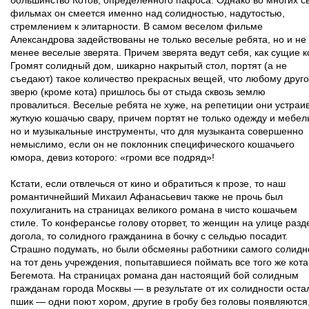
большинство Котов, определенного пафоса. Однако во многих с
фильмах он смеется именно над солидностью, надутостью,
стремлением к элитарности. В самом веселом фильме
Александрова задействованы не только веселые ребята, но и не
менее веселые зверята. Причем зверята ведут себя, как сущие к
Громят солидный дом, шикарно накрытый стол, портят (а не
съедают) такое количество прекрасных вещей, что любому друг
зверю (кроме кота) пришлось бы от стыда сквозь землю
провалиться. Веселые ребята не хуже, на репетиции они устраи
жуткую кошачью свару, причем портят не только одежду и мебел
но и музыкальные инструменты, что для музыканта совершенно
немыслимо, если он не поклонник специфического кошачьего
юмора, девиз которого: «громи все подряд»!
Кстати, если отвлечься от кино и обратиться к прозе, то наш
романтичнейший Михаил Афанасьевич также не прочь был
похулиганить на страницах великого романа в чисто кошачьем
стиле. То конферансье голову оторвет, то женщин на улице разд
догола, то солидного гражданина в бочку с сельдью посадит.
Страшно подумать, но были обсмеяны работники самого солидн
на тот день учреждения, попытавшиеся поймать все того же кота
Бегемота. На страницах романа дан настоящий бой солидным
гражданам города Москвы — в результате от их солидности оста
пшик — одни поют хором, другие в гробу без головы появляются,