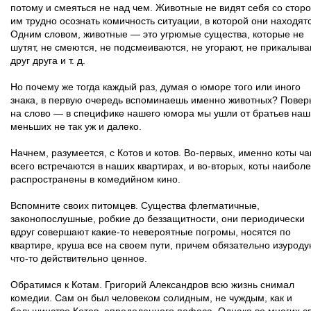
потому и смеяться не над чем. Животные не видят себя со стор
им трудно осознать комичность ситуации, в которой они находят
Одним словом, животные — это угрюмые существа, которые не
шутят, не смеются, не подсмеиваются, не угорают, не прикалыв
друг друга и т. д.
Но почему же тогда каждый раз, думая о юморе того или иного
знака, в первую очередь вспоминаешь именно животных? Повер
на слово — в специфике нашего юмора мы ушли от братьев наш
меньших не так уж и далеко.
Начнем, разумеется, с Котов и котов. Во-первых, именно коты ч
всего встречаются в наших квартирах, и во-вторых, коты наибол
распространены в комедийном кино.
Вспомните своих питомцев. Существа флегматичные,
законопослушные, робкие до беззащитности, они периодически
вдруг совершают какие-то невероятные погромы, носятся по
квартире, круша все на своем пути, причем обязательно изуроду
что-то действительно ценное.
Обратимся к Котам. Григорий Александров всю жизнь снимал
комедии. Сам он был человеком солидным, не чуждым, как и