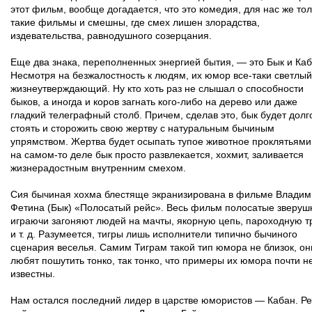
этот фильм, вообще догадается, что это комедия, для нас же то
такие фильмы и смешны, где смех лишен злорадства,
издевательства, равнодушного созерцания.
Еще два знака, переполненных энергией бытия, — это Бык и Каб
Несмотря на безжалостность к людям, их юмор все-таки светлый
жизнеутверждающий. Ну кто хоть раз не слышал о способности
быков, а иногда и коров загнать кого-либо на дерево или даже
гладкий телеграфный столб. Причем, сделав это, бык будет долг
стоять и сторожить свою жертву с натуральным бычиным
упрямством. Жертва будет осыпать тупое животное проклятьями
на самом-то деле бык просто развлекается, хохмит, заливается
жизнерадостным внутренним смехом.
Сия бычиная хохма блестяще экранизирована в фильме Влади
Фетина (Бык) «Полосатый рейс». Весь фильм полосатые зверуш
играючи загоняют людей на мачты, якорную цепь, пароходную т
и т. д. Разумеется, тигры лишь исполнители типично бычиного
сценария веселья. Самим Тиграм такой тип юмора не близок, он
любят пошутить тонко, так тонко, что примеры их юмора почти н
известны.
Нам остался последний лидер в царстве юмористов — Кабан. Ре