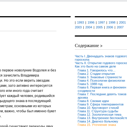
|
1993
|
1996
|
1997
|
1998
|
2001
2003
|
2004
|
2005
|
2006
|
2007
Содержание >
Часть I. Двенадцать знаков годовог
гороскопа
Часть II. Открытие годового гороско
Как это было на самом деле
 первое новолуние Водолея и без
Глава 1. Говорилось что…
Глава 2. Стадии открытия
тся зачислить Владимира
Глава 3. Знаковые странности
и. Но это если верить звездам.
Глава 4. Психологии физиологии
Глава 5. 1988 год
ами, зато активно интересуется
Глава 6. Первая книга и феномен
го или иного года считает
сходимости
Глава 7. Последние девять томов
бует каждый человек, родившийся
архива
едыдущего знака в последующий.
Глава 8. Свежие идеи
Глава 9. Сфера темпераментов
аметрам, основными из которых
Глава 10. Круговорот стихий
м, важно, чтобы был именно букет
Глава 11. Структура судьбы
Глава 12. Зоологическая тема
.
Глава 13. Внутреннее беспокойст
Глава 14. Диагноз больному
Глава 15. Уточнение знака
торой существуют переходы двух