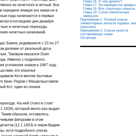
Глава 16. О чем думать?
ственно из нечетного в четный. Все
Глава 17. На перекрестке профес
Глава 18. Все структуры открыты
в середине января (но никак не в
Глава 19. Сотни симпатичных
тные года начинаются в первых
зверушек
Приложение 1. Полный список
ола) в последние дни декабря.
элементарных качеств годовых зна
етные и нечетные переходы.
гороскопа
Приложение 2. Список качеств
нения нечетных начинаний.
составляющих знаки
Об авторе
рг, Бажов, родившиеся с 23 по 27
ом далекие от реальной даты
ные. Таковым оказался Осип
ода. Именно с подробного
я уточнения знаков в 1987 году.
ьштама, его кошачья
Выдавали Кота многие бытовые
его брак. Рядом с Мандельштамом
ый Кот, один из гениев
ерехода. На ней стоял и стоит
1.1939), который много раз выдал
. Таким образом, оставалось
ючевыми фигурами в этом
рчатов (12.1.1903) и лирик Вадим
ры, хотя подробного списка