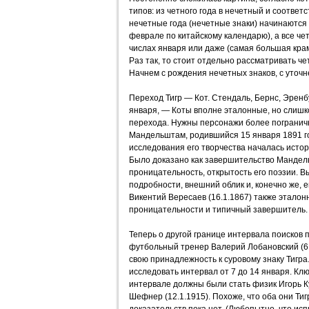
типов: из четного года в нечетный и соответ
нечетные года (нечетные знаки) начинаются 
феврале по китайскому календарю), а все че
числах января или даже (самая большая крам
Раз так, то стоит отдельно рассматривать ч
Начнем с рождения нечетных знаков, с уточ
Переход Тигр — Кот. Стендаль, Бернс, Эренбу
января, — Коты вполне эталонные, но слишк
перехода. Нужны персонажи более погранич
Мандельштам, родившийся 15 января 1891 г
исследования его творчества началась истори
Было доказано как завершительство Мандел
проницательность, открытость его поэзии. 
подробности, внешний облик и, конечно же, 
Викентий Вересаев (16.1.1867) также эталонн
проницательности и типичный завершитель.
Теперь о другой границе интервала поисков п
футбольный тренер Валерий Лобановский (6.
свою принадлежность к суровому знаку Тигра
исследовать интервал от 7 до 14 января. Кл
интервале должны были стать физик Игорь Ку
Шефнер (12.1.1915). Похоже, что оба они Тиг