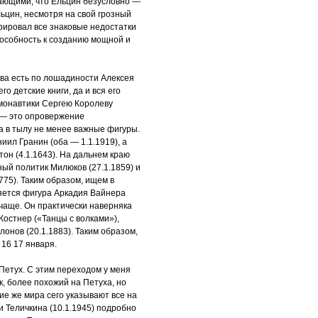
ающими, что Ельцин безусловно —
ьцин, несмотря на свой грозный
рировал все знаковые недостатки
пособность к созданию мощной и
тва есть по лошадиности Алексея
его детские книги, да и вся его
смонавтики Сергею Королеву
нь — это опровержение
а в тылу не менее важные фигуры.
ил Гранин (оба — 1.1.1919), а
он (4.1.1643). На дальнем краю
ый политик Милюков (27.1.1859) и
75). Таким образом, ищем в
ляется фигура Аркадия Вайнера
м чаще. Он практически наверняка
Костнер («Танцы с волками»),
илонов (20.1.1883). Таким образом,
 16 17 января.
етух. С этим переходом у меня
к, более похожий на Петуха, но
е же мира сего указывают все на
 и Теличкина (10.1.1945) подробно