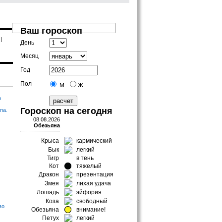
Ваш гороскоп
|
День
Месяц
Год
Пол
М
Ж
о
Гороскоп на сегодня
па.
08.08.2026
Обезьяна
Крыса
кармический
Бык
легкий
Тигр
в тень
Кот
тяжелый
Дракон
презентация
Змея
лихая удача
Лошадь
эйфория
Коза
свободный
во
Обезьяна
внимание!
Петух
легкий