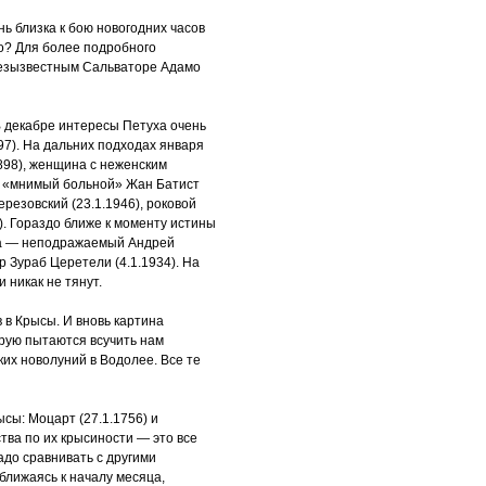
нь близка к бою новогодних часов
до? Для более подробного
безызвестным Сальваторе Адамо
 декабре интересы Петуха очень
7). На дальних подходах января
898), женщина с неженским
, «мнимый больной» Жан Батист
резовский (23.1.1946), роковой
). Гораздо ближе к моменту истины
га — неподражаемый Андрей
р Зураб Церетели (4.1.1934). На
 никак не тянут.
в Крысы. И вновь картина
орую пытаются всучить нам
ких новолуний в Водолее. Все те
сы: Моцарт (27.1.1756) и
тва по их крысиности — это все
надо сравнивать с другими
иближаясь к началу месяца,