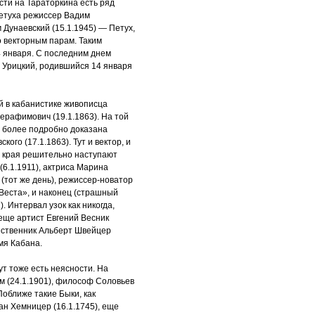
сти на Тараторкина есть ряд
Петуха режиссер Вадим
 Дунаевский (15.1.1945) — Петух,
о векторным парам. Таким
4 января. С последним днем
Урицкий, родившийся 14 января
й в кабанистике живописца
Серафимович (19.1.1863). На той
е более подробно доказана
ого (17.1.1863). Тут и вектор, и
о края решительно наступают
6.1.1911), актриса Марина
 (тот же день), режиссер-новатор
 Веста», и наконец (страшный
. Интервал узок как никогда,
 еще артист Евгений Весник
шественник Альберт Швейцер
мя Кабана.
т тоже есть неясности. На
м (24.1.1901), философ Соловьев
 Поближе такие Быки, как
ан Хемницер (16.1.1745), еще