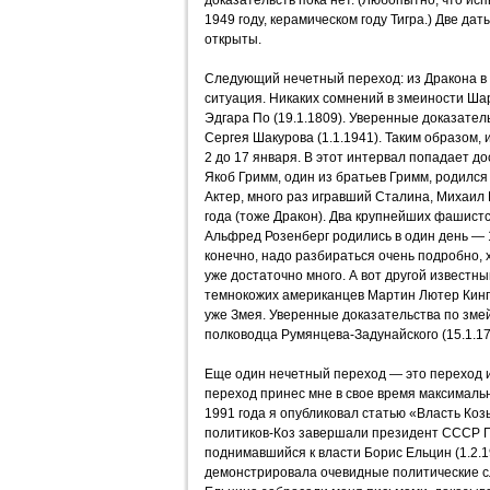
доказательств пока нет. (Любопытно, что и
1949 году, керамическом году Тигра.) Две дат
открыты.
Следующий нечетный переход: из Дракона в 
ситуация. Никаких сомнений в змеиности Шар
Эдгара По (19.1.1809). Уверенные доказател
Сергея Шакурова (1.1.1941). Таким образом,
2 до 17 января. В этот интервал попадает д
Якоб Гримм, один из братьев Гримм, родился 
Актер, много раз игравший Сталина, Михаил
года (тоже Дракон). Два крупнейших фашистс
Альфред Розенберг родились в один день — 1
конечно, надо разбираться очень подробно, 
уже достаточно много. А вот другой известны
темнокожих американцев Мартин Лютер Кинг,
уже Змея. Уверенные доказательства по змейс
полководца Румянцева-Задунайского (15.1.17
Еще один нечетный переход — это переход 
переход принес мне в свое время максималь
1991 года я опубликовал статью «Власть Коз
политиков-Коз завершали президент СССР Г
поднимавшийся к власти Борис Ельцин (1.2.1
демонстрировала очевидные политические сл