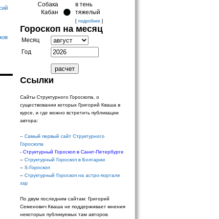
Собака
в тень
сий
Кабан
тяжелый
[
подробнее
]
Гороскоп на месяц
ков
Месяц
Год
Ссылки
Сайты Структурного Гороскопа, о
существовании которых Григорий Кваша в
курсе, и где можно встретить публикации
автора:
–
Самый первый сайт Структурного
Гороскопа
-
Структурный Гороскоп в Санкт-Петербурге
–
Структурный Гороскоп в Болгарии
–
S-Гороскоп
–
Структурный Гороскоп на астро-портале
xsp
По двум последним сайтам: Григорий
Семенович Кваша не поддерживает мнения
некоторых публикуемых там авторов.