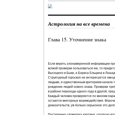
Астрология на все времена
Глава 15. Уточнение знака
Если верить злонамеренной информации про
всякой проверки пользоваться ею, то приде
Высоцкого в Быки, а Бориса Ельцина в Лошад
Структурный гороскоп не интересуется звезд
людьми, и единственным критерием начала то
рождение людей нового знака. Проверки тре
в районе перехода одного года в другой, пр
Каждый человек проверяется по многим пар
остаются векторные взаимодействия. Впроче
доказательств, уж больно серьезное это дело
Постепенно сложилась картина, согласно ко