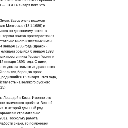
спытание атомной бомбы прошло в
ы — 13 и 14 января пока что
Змею. Здесь очень похожая
ля Монтескье (18.1.1689) и
ьства по драконизму артиста
 интервал поиска простирается от
остаточно много известных имен.
4 января 1785 года (Дракон).
 Геловани родился 6 января 1893
ких преступника Герман Геринг и
2 января 1893 года. С ними,
хотя доказательств их драконства
й политик, борец за права
 родившийся 15 января 1929 года,
тву есть на великого русского
25).
из Лошадей в Козы. Именно этот
ное количество проблем. Весной
ы», в которой длинный ряд
орбачев и стремительно
931). Поскольку работа
абости знака, то поклонники