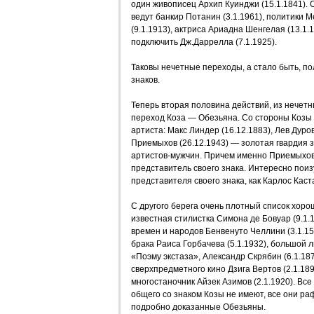
один живописец Архип Куинджи (15.1.1841).
ведут банкир Потанин (3.1.1961), политики М
(9.1.1913), актриса Ариадна Шенгелая (13.1.
подключить Дж.Даррелла (7.1.1925).
Таковы нечетные переходы, а стало быть, п
знаков.
Теперь вторая половина действий, из нечетн
переход Коза — Обезьяна. Со стороны Козы
артиста: Макс Линдер (16.12.1883), Лев Дуро
Приемыхов (26.12.1943) — золотая гвардия з
артистов-мужчин. Причем именно Приемыхов
представитель своего знака. Интересно поиз
представителя своего знака, как Карлос Каст
С другого берега очень плотный список хор
известная стилистка Симона де Бовуар (9.1.
времен и народов Бенвенуто Челлини (3.1.15
брака Раиса Горбачева (5.1.1932), большой
«Поэму экстаза», Александр Скрябин (6.1.18
сверхпредметного кино Дзига Вертов (2.1.189
многостаночник Айзек Азимов (2.1.1920). Вс
общего со знаком Козы не имеют, все они р
подробно доказанные Обезьяны.