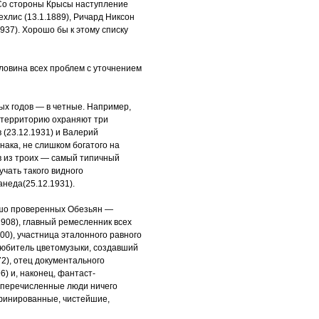
 Со стороны Крысы наступление
ехлис (13.1.1889), Ричард Никсон
1937). Хорошо бы к этому списку
оловина всех проблем с уточнением
ых годов — в четные. Например,
 территорию охраняют три
в (23.12.1931) и Валерий
нака, не слишком богатого на
 из троих — самый типичный
учать такого видного
анеда(25.12.1931).
ошо проверенных Обезьян —
1908), главный ремесленник всех
00), участница эталонного равного
 любитель цветомузыки, создавший
72), отец документального
6) и, наконец, фантаст-
е перечисленные люди ничего
афинированные, чистейшие,