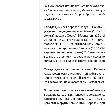
Таким образом, истина четного перехода оче
на башнях мировых столиц. Разве это не чу
изучения чуда хорошо бы разобраться с не
(31.12.1943).
Следующим идет переход Петух — Собака. В
уверенно защищает маршал Конев (28.12.189
великий новатор Сергей Эйзенштейн (22.1.1
интеллектом Софья Ковалевская (15.1.1850)
Мольер (15.1.1850), мнимый олигарх Борис Бе
мужчина и актер Василий Лановой (16.1.1934
еще два роковых (векторных) Собакокозеро
Болтнев (5.1.1946) и незабываемый скульпто
холодных и расчетливых Петухокозерогов они
Следующее наше путешествие — из Кабанов 
катастрофически далекая от той туфты, кот
переводчики древних китайских учений. Ника
же воспоминания о новогоднем шампанском.
Поодаль от перехода две наиглавнейшие Кры
Бомарше (24.1.1732). Приводить доказательс
равно что описывать знак с нуля. Это не их 
Крысами, а других Крыс с ними. Впрочем, пр