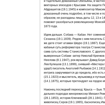
и тщательно доказанные Обезьяны, в частно
векторных эпизодов с Крысами. На защите 
Абдрашитов (19.1.1945) и композитор Максим
доказанный очень подробно, в том числе и п
образом, не разгаданы лишь даты 12, 13 и 1
поможет разобраться революционер Моисей 
1873 года.
Идем дальше. Собака — Кабан. Нет сомнени
Сезанна (19.1.1839). Рядом с ним писатель 
же дате стоит атаман Шкуро (19.1.1887). Ещ
кабанья суть реформатора театра Станиславск
сама суть системы Станиславского. С другог
выверенные Собаки -актер Николай Крючков (
Неелова (8.1.1947), рок-музыкант Дэвид Боуи
Лев Кулешов (13.1.1899), снявший «Мистера
удар!) писатель Анатолий Рыбаков (14.1.1911)
интрига закручивается до предела, ибо есть
(15.1.1923) и мыслитель, музыковед и путе
(14.1.1875), которые претендуют на гордое и
Наконец последний переход: Крыса — Бык. Ту
дальних подходах кинорежиссер Михаил Ром
(28.1.1853), историк Ключевский (28.1.1841).
живописец Серов (19.1.1865), баснописец Ив