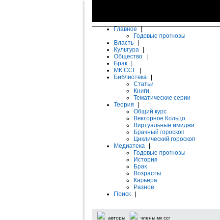
Главное
|
Годовые прогнозы
Власть
|
Культура
|
Общество
|
Брак
|
МК ССГ
|
Библиотека
|
Статьи
Книги
Тематические серии
Теория
|
Общий курс
Векторное Кольцо
Виртуальные имиджи
Брачный гороскоп
Циклический гороскоп
Медиатека
|
Годовые прогнозы
История
Брак
Возрасты
Карьера
Разное
Поиск
|
авторы
члены мк ссг