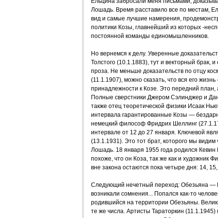
Ельцина забросали меня письмами, доказыв
Лошадь. Время расставило все по местам, Ел
вид и самые лучшие намерения, продемонст
политики Козы, главнейший из которых -нес
постоянной команды единомышленников.
Но вернемся к делу. Уверенные доказательс
Толстого (10.1.1883), тут и векторный брак, и 
проза. Не меньше доказательств по отцу ко
(11.1.1907), можно сказать, что вся его жиз
принадлежности к Козе. Это передний план, 
Полные сверстники Джером Сэлинджер и Дани
также отец теоретической физики Исаак Ньют
интервала гарантированные Козы — бездарн
немецкий философ Фридрих Шеллинг (27.1.17
интервале от 12 до 27 января. Ключевой яв
(13.1.1931). Это тот брат, которого мы види
Лошадь. 18 января 1955 года родился Кевин 
похоже, что он Коза, так же как и художник Ф
вне закона остаются пока четыре дня: 14, 15,
Следующий нечетный переход: Обезьяна — П
возникали сомнения... Попался как-то челове
родившийся на территории Обезьяны. Велики
те же числа. Артисты Тараторкин (11.1.1945)