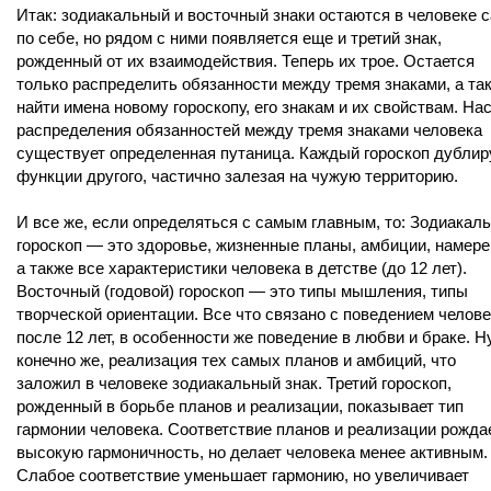
Итак: зодиакальный и восточный знаки остаются в человеке 
по себе, но рядом с ними появляется еще и третий знак,
рожденный от их взаимодействия. Теперь их трое. Остается
только распределить обязанности между тремя знаками, а та
найти имена новому гороскопу, его знакам и их свойствам. На
распределения обязанностей между тремя знаками человека
существует определенная путаница. Каждый гороскоп дублир
функции другого, частично залезая на чужую территорию.
И все же, если определяться с самым главным, то: Зодиакал
гороскоп — это здоровье, жизненные планы, амбиции, намере
а также все характеристики человека в детстве (до 12 лет).
Восточный (годовой) гороскоп — это типы мышления, типы
творческой ориентации. Все что связано с поведением челов
после 12 лет, в особенности же поведение в любви и браке. Ну
конечно же, реализация тех самых планов и амбиций, что
заложил в человеке зодиакальный знак. Третий гороскоп,
рожденный в борьбе планов и реализации, показывает тип
гармонии человека. Соответствие планов и реализации рожда
высокую гармоничность, но делает человека менее активным.
Слабое соответствие уменьшает гармонию, но увеличивает