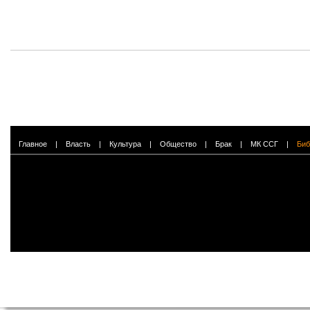
Главное
|
Власть
|
Культура
|
Общество
|
Брак
|
МК ССГ
|
Биб