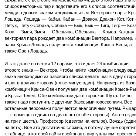
список векторных пар и подставить его в список соответствий
между годовым знаком и зодиакальным. Векторные пары: Кры
Лошадь, Лошадь — Кабан, Кабан — Дракон, Дракон- Кот, Кот
Петух, Петух-Собака, Собака — Бык, Бык — Тигр, Тигр — Коза
Коза — Змея, Змея — Обезьяна, Обезьяна — Крыса. Каждая
векторная пара рождает две комбинации Вектора. Например, 
пары Крыса-Лошадь получается комбинация Крыса-Весы, а
также Овен-Лошадь.
И так далее со всеми 12 парами, что и дает 24 комбинации
второго знака — Вектора. Чтобы найти комбинации следующе
знака необходимо из базового списка делать шаг в одну стор
и шаг в другую сторону (плюс-минус один). Например, из базо
комбинации Крыса-Овен получаем две комбинации Крыса-Р
и Крыса-Телец. Обе комбинации дают гороскоп Шута. Точно
также надо поступить с другими базовыми гороскопами. Все
остальные персонажи получаются аналогичным путем. Рыца
— с помощью сдвига на два шага (в обе стороны), Актер (сдв
на три и шесть), Профессор (сдвигом на четыре), Вождь (сдви
на пять). Все это достаточно сложно, а потому лучше обрати
к таблице, в которой найти свой знак в виртуальном гороскопе