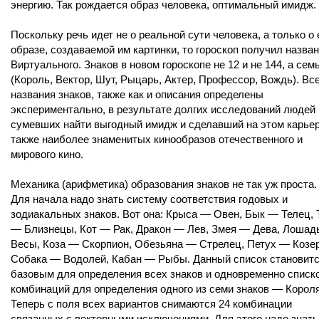
энергию. Так рождается образ человека, оптимальный имидж.
Поскольку речь идет не о реальной сути человека, а только о 
образе, создаваемой им картинки, то гороскоп получил назва
Виртуального. Знаков в новом гороскопе не 12 и не 144, а сем
(Король, Вектор, Шут, Рыцарь, Актер, Профессор, Вождь). Вс
названия знаков, также как и описания определены
экспериментально, в результате долгих исследований людей
сумевших найти выгодный имидж и сделавший на этом карьер
также наиболее знаменитых кинообразов отечественного и
мирового кино.
Механика (арифметика) образования знаков не так уж проста.
Для начала надо знать систему соответствия годовых и
зодиакальных знаков. Вот она: Крыса — Овен, Бык — Телец, 
— Близнецы, Кот — Рак, Дракон — Лев, Змея — Дева, Лошад
Весы, Коза — Скорпион, Обезьяна — Стрелец, Петух — Козер
Собака — Водолей, Кабан — Рыбы. Данный список становит
базовым для определения всех знаков и одновременно списк
комбинаций для определения одного из семи знаков — Короля
Теперь с поля всех вариантов снимаются 24 комбинации
связанных с векторными исключениями. Для этого надо знать