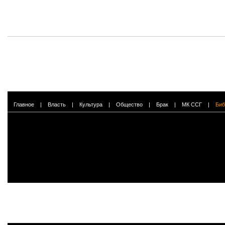
Главное
|
Власть
|
Культура
|
Общество
|
Брак
|
МК ССГ
|
Биб