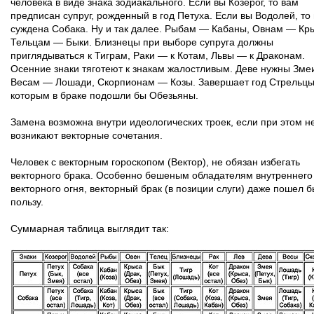
человека в виде знака зодиакального. Если вы Козерог, то вам
предписан супруг, рожденный в год Петуха. Если вы Водолей, то
суждена Собака. Ну и так далее. Рыбам — Кабаны, Овнам — Кр
Тельцам — Быки. Близнецы при выборе супруга должны
приглядываться к Тиграм, Раки — к Котам, Львы — к Драконам.
Осенние знаки тяготеют к знакам жалостливым. Деве нужны Зме
Весам — Лошади, Скорпионам — Козы. Завершает год Стрельцы
которым в браке подошли бы Обезьяны.
Замена возможна внутри идеологических троек, если при этом н
возникают векторные сочетания.
Человек с векторным гороскопом (Вектор), не обязан избегать
векторного брака. Особенно бешеным обладателям внутреннего
векторного огня, векторный брак (в позиции слуги) даже пошел б
пользу.
Cуммарная таблица выглядит так: