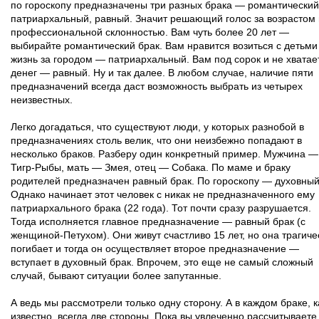
по гороскопу предназначены три разных брака — романтический
патриархальный, равный. Значит решающий голос за возрастом 
профессиональной склонностью. Вам чуть более 20 лет —
выбирайте романтический брак. Вам нравится возиться с детьми
жизнь за городом — патриархальный. Вам под сорок и не хватае
денег — равный. Ну и так далее. В любом случае, наличие пяти
предназначений всегда даст возможность выбрать из четырех
неизвестных.
Легко догадаться, что существуют люди, у которых разнобой в
предназначениях столь велик, что они неизбежно попадают в
несколько браков. Разберу один конкретный пример. Мужчина —
Тигр-Рыбы, мать — Змея, отец — Собака. По маме и браку
родителей предназначен равный брак. По гороскопу — духовный
Однако начинает этот человек с никак не предназначенного ему
патриархального брака (22 года). Тот почти сразу разрушается.
Тогда исполняется главное предназначение — равный брак (с
женщиной-Петухом). Они живут счастливо 15 лет, но она трагиче
погибает и тогда он осуществляет второе предназначение —
вступает в духовный брак. Впрочем, это еще не самый сложный
случай, бывают ситуации более запутанные.
А ведь мы рассмотрели только одну сторону. А в каждом браке, к
известно, всегда две стороны. Пока вы увлеченно рассчитываете