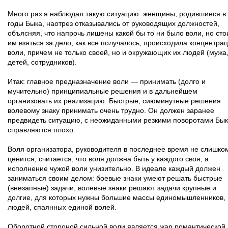
Много раз я наблюдал такую ситуацию: женщины, родившиеся в
годы Быка, наотрез отказывались от руководящих должностей,
объясняя, что напрочь лишены какой бы то ни было воли, но сто
им взяться за дело, как все получалось, происходила концентра
воли, причем не только своей, но и окружающих их людей (мужа
детей, сотрудников).
Итак: главное предназначение воли — принимать (долго и
мучительно) принципиальные решения и в дальнейшем
организовать их реализацию. Быстрые, сиюминутные решения
волевому знаку принимать очень трудно. Он должен заранее
предвидеть ситуацию, с неожиданными резкими поворотами Бы
справляются плохо.
Воля организатора, руководителя в последнее время не слишко
ценится, считается, что воля должна быть у каждого своя, а
исполнение чужой воли унизительно. В идеале каждый должен
заниматься своим делом: боевые знаки умеют решать быстрые
(внезапные) задачи, волевые знаки решают задачи крупные и
долгие, для которых нужны большие массы единомышленников,
людей, спаянных единой волей.
Оборотной стороной сильной воли является жар романтической