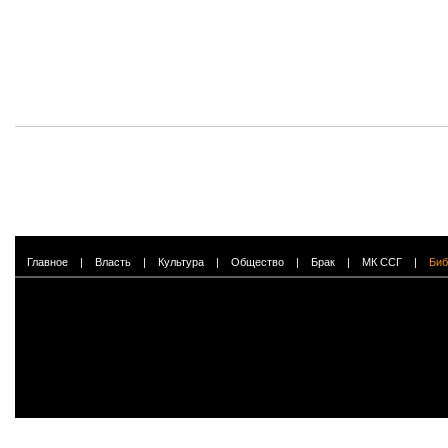
Главное
|
Власть
|
Культура
|
Общество
|
Брак
|
МК ССГ
|
Биб