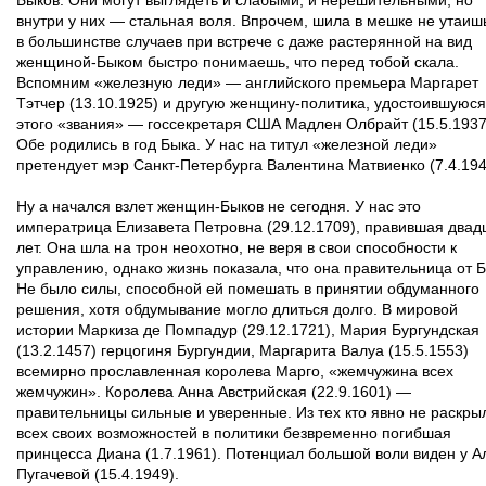
Быков. Они могут выглядеть и слабыми, и нерешительными, но
внутри у них — стальная воля. Впрочем, шила в мешке не утаишь
в большинстве случаев при встрече с даже растерянной на вид
женщиной-Быком быстро понимаешь, что перед тобой скала.
Вспомним «железную леди» — английского премьера Маргарет
Тэтчер (13.10.1925) и другую женщину-политика, удостоившуюся
этого «звания» — госсекретаря США Мадлен Олбрайт (15.5.1937
Обе родились в год Быка. У нас на титул «железной леди»
претендует мэр Санкт-Петербурга Валентина Матвиенко (7.4.194
Ну а начался взлет женщин-Быков не сегодня. У нас это
императрица Елизавета Петровна (29.12.1709), правившая двад
лет. Она шла на трон неохотно, не веря в свои способности к
управлению, однако жизнь показала, что она правительница от Б
Не было силы, способной ей помешать в принятии обдуманного
решения, хотя обдумывание могло длиться долго. В мировой
истории Маркиза де Помпадур (29.12.1721), Мария Бургундская
(13.2.1457) герцогиня Бургундии, Маргарита Валуа (15.5.1553)
всемирно прославленная королева Марго, «жемчужина всех
жемчужин». Королева Анна Австрийская (22.9.1601) —
правительницы сильные и уверенные. Из тех кто явно не раскры
всех своих возможностей в политики безвременно погибшая
принцесса Диана (1.7.1961). Потенциал большой воли виден у 
Пугачевой (15.4.1949).