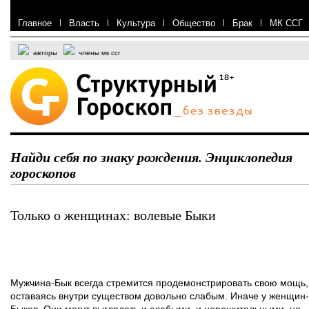
Главное
|
Власть
|
Культура
|
Общество
|
Брак
|
МК ССГ
авторы
члены мк ссг
Найди себя по знаку рождения. Энциклопедия
гороскопов
Только о женщинах: волевые Быки
Мужчина-Бык всегда стремится продемонстрировать свою мощь,
оставаясь внутри существом довольно слабым. Иначе у женщин-