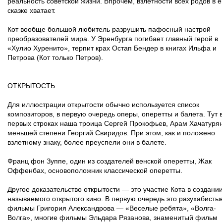
реальность советской жизни. Впрочем, взлетности всех родов в е
сказке хватает.
Кот вообще большой любитель разрушить пафосный настрой
преобразователей мира. У Эренбурга погибает главный герой в
«Хулио Хуренито», терпит крах Остап Бендер в книгах Ильфа и
Петрова (Кот только Петров).
ОТКРЫТОСТЬ
Для иллюстрации открытости обычно используется список
композиторов, в первую очередь оперы, оперетты и балета. Тут 
первых строках наша троица Сергей Прокофьев, Арам Хачатурян
меньшей степени Георгий Свиридов. При этом, как и положено
взлетному знаку, более преуспели они в балете.
Франц фон Зуппе, один из создателей венской оперетты, Жак
Оффенбах, основоположник классической оперетты.
Другое доказательство открытости — это участие Кота в создании
называемого открытого кино. В первую очередь это разухабисты
фильмы Григория Александрова — «Веселые ребята», «Волга-
Волга», многие фильмы Эльдара Рязанова, знаменитый фильм