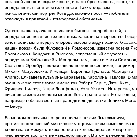
показной лености, вкрадчивости, и даже брезгливости, всего, что
определяется понятием взлетности. Таким образом,
психологический портрет Кота достаточно прост — любитель
отдохнуть в приятной и комфортной обстановке.
Однако наша задача не описание бытовых подробностей, а
определение влияния тех или иных качеств на творчество. Говор
взлетности, мы в первую очередь имеем в виду поэзию. Классик
нашей поэзии были Жуковский и Ломоносов, известна поэзия Як
Полонского и Кондратия Рылеева, современный ее уровень
определили Заболоцкий и Мандельштам, писали стихи Симонов
Светлов и Эренбург, велико число поэтов-песенников, например,
Михаил Матусовский. У женщин Вероника Тушнова, Маргарита
Алигер, Елизавета Кузьмина-Караваева, Каролина Павлова. В м
очень высоко стоят такие имена как Роберт Бернс, Джон Китс,
Фридрих Шиллер, Генри Лонгфелло, Уолт Уитмен. Интересно, чт
писании стихов замечены многие Коты-правители и Коты-воины,
например небезызвестный прародитель династии Великих Мого
— Бабур.
Во многом кошачьим направлением в поэзии был акмеизм,
противопоставлявший мистическим стремлениям символизма к
«непознаваемому» стихию естества и декларировал конкретно-
чувственное восприятие «вещного мира». В этом движении были