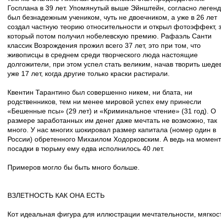
Госплана в 39 лет. Упомянутый выше Эйнштейн, согласно леген
был безнадежным учеником, чуть не двоечником, а уже в 26 лет
создал частную теорию относительности и открыл фотоэффект, 
который потом получил нобелевскую премию. Рафаэль Санти
классик Возрождения прожил всего 37 лет, это при том, что
живописцы в среднем среди творческого люда настоящие
долгожители, при этом успел стать великим, начав творить шеде
уже 17 лет, когда другие только краски растирали.
Квентин Тарантино был совершенно никем, ни блата, ни
родственников, тем ни менее мировой успех ему принесли
«Бешенные псы» (29 лет) и «Криминальное чтение» (31 год). О
размере заработанных им денег даже мечтать не возможно, так
много. У нас многих шокировал размер капитала (номер один в
России) обретенного Михаилом Ходорковским. А ведь на момент
посадки в тюрьму ему едва исполнилось 40 лет.
Примеров могло бы быть много больше.
ВЗЛЕТНОСТЬ КАК ОНА ЕСТЬ
Кот идеальная фигура для иллюстрации мечтательности, мягкос