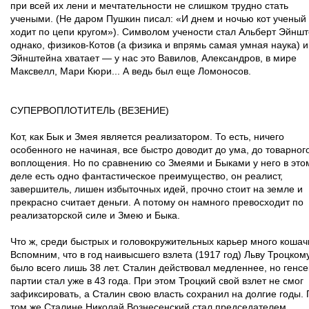
при всей их лени и мечтательности не слишком трудно стать
учеными. (Не даром Пушкин писал: «И днем и ночью кот ученый
ходит по цепи кругом»). Символом учености стал Альберт Эйншт
однако, физиков-Котов (а физика и впрямь самая умная наука) и
Эйнштейна хватает — у нас это Вавилов, Александров, в мире
Максвелл, Мари Кюри... А ведь был еще Ломоносов.
СУПЕРВОПЛОТИТЕЛЬ (ВЕЗЕНИЕ)
Кот, как Бык и Змея является реализатором. То есть, ничего
особенного не начиная, все быстро доводит до ума, до товарног
воплощения. Но по сравнению со Змеями и Быками у него в это
деле есть одно фантастическое преимущество, он реалист,
завершитель, лишен избыточных идей, прочно стоит на земле и
прекрасно считает деньги. А потому он намного превосходит по
реализаторской силе и Змею и Быка.
Что ж, среди быстрых и головокружительных карьер много кошач
Вспомним, что в год наивысшего взлета (1917 год) Льву Троцком
было всего лишь 38 лет. Сталин действовал медленнее, но генс
партии стал уже в 43 года. При этом Троцкий свой взлет не смог
зафиксировать, а Сталин свою власть сохранил на долгие годы.
том же Сталине Николай Вознесенский стал председателем