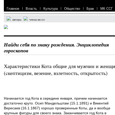
Главное
|
Власть
|
Культура
|
Общество
|
Брак
|
МК ССГ
авторы
члены мк ссг
Найди себя по знаку рождения. Энциклопедия
гороскопов
Характеристики Кота общие для мужчин и женщ
(cкептицизм, везение, взлетность, открытость)
Начинается год Кота в середине января, причем начинается
достаточно круто. Осип Мандельштам (15.1.1891) и Викентий
Вересаев (16.1.1867) хорошо проверенные Коты, да и вообще
крупные фигуры для своего знака. Заканчивается год Кота в