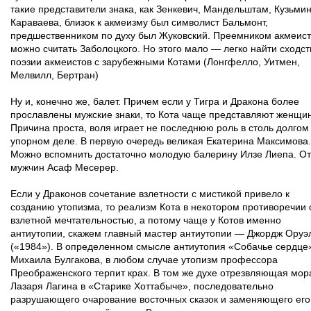
такие представители знака, как Зенкевич, Мандельштам, Кузьмин
Караваева, близок к акмеизму был символист Бальмонт,
предшественником по духу был Жуковский. Преемником акмеис
можно считать Заболоцкого. Но этого мало — легко найти сходст
поэзии акмеистов с зарубежными Котами (Лонгфелло, Уитмен,
Мелвилл, Бертран)
Ну и, конечно же, балет. Причем если у Тигра и Дракона более
прославлены мужские знаки, то Кота чаще представляют женщи
Причина проста, воля играет не последнюю роль в столь долгом
упорном деле. В первую очередь великая Екатерина Максимова.
Можно вспомнить достаточно молодую балерину Илзе Лиепа. От
мужчин Асаф Месерер.
Если у Драконов сочетание взлетности с мистикой привело к
созданию утопизма, то реализм Кота в некотором противоречии 
взлетной мечтательностью, а потому чаще у Котов именно
антиутопии, скажем главный мастер антиутопии — Джордж Оруэ
(«1984»). В определенном смысле антиутопия «Собачье сердце
Михаила Булгакова, в любом случае утопизм профессора
Преображенского терпит крах. В том же духе отрезвляющая мор
Лазаря Лагина в «Старике Хоттабыче», последовательно
разрушающего очарование восточных сказок и заменяющего его