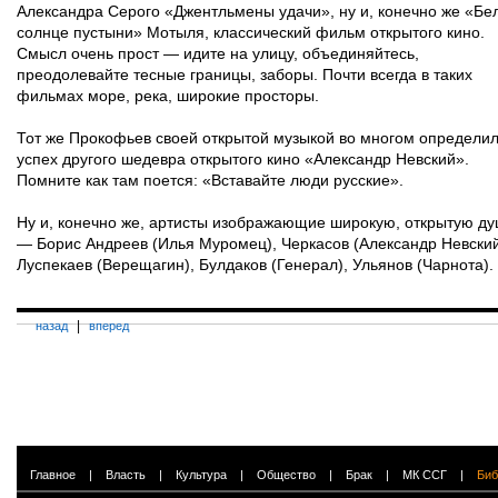
Александра Серого «Джентльмены удачи», ну и, конечно же «Бе
солнце пустыни» Мотыля, классический фильм открытого кино.
Смысл очень прост — идите на улицу, объединяйтесь,
преодолевайте тесные границы, заборы. Почти всегда в таких
фильмах море, река, широкие просторы.
Тот же Прокофьев своей открытой музыкой во многом определи
успех другого шедевра открытого кино «Александр Невский».
Помните как там поется: «Вставайте люди русские».
Ну и, конечно же, артисты изображающие широкую, открытую д
— Борис Андреев (Илья Муромец), Черкасов (Александр Невский
Луспекаев (Верещагин), Булдаков (Генерал), Ульянов (Чарнота).
|
назад
вперед
Главное
|
Власть
|
Культура
|
Общество
|
Брак
|
МК ССГ
|
Биб