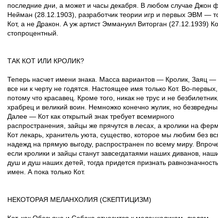
последние дни, а может и часы декабря. В любом случае Джон 
Нейман (28.12.1903), разработчик теории игр и первых ЭВМ — т
Кот, а не Дракон. А уж артист Эммануил Виторган (27.12.1939) К
стопроцентный.
ТАК КОТ ИЛИ КРОЛИК?
Теперь насчет имени знака. Масса вариантов — Кролик, Заяц —
все ни к черту не годятся. Настоящее имя только Кот. Во-первых,
потому что красавец. Кроме того, никак не трус и не безбилетник
храбрец и великий воин. Немножко конечно жулик, но безвредны
Далее — Кот как открытый знак требует всемирного
распространения, зайцы же прячутся в лесах, а кролики на ферм
Кот лекарь, хранитель уюта, существо, которое мы любим без вс
надежд на прямую выгоду, распространен по всему миру. Впроч
если кролики и зайцы станут завсегдатаями наших диванов, наш
душ и душ наших детей, тогда придется признать равнозначност
имен. А пока только Кот.
НЕКОТОРАЯ МЕЛАНХОЛИЯ (СКЕПТИЦИЗМ)