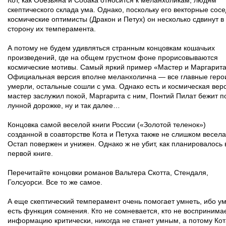
Кот, как Обезьяна и Собака относится к меланхоликам, людям
скептического склада ума. Однако, поскольку его векторные сос
космические оптимисты (Дракон и Петух) он несколько сдвинут в
сторону их темперамента.
А потому не будем удивляться странным концовкам кошачьих
произведений, где на общем грустном фоне прорисовываются
космические мотивы. Самый яркий пример «Мастер и Маргарита
Официальная версия вполне меланхолична — все главные геро
умерли, остальные сошли с ума. Однако есть и космическая вер
мастер заслужил покой, Маргарита с ним, Понтий Пилат бежит п
лунной дорожке, ну и так далее…
Концовка самой веселой книги России («Золотой теленок»)
созданной в соавторстве Кота и Петуха также не слишком весел
Остап повержен и унижен. Однако ж не убит, как планировалось 
первой книге.
Перечитайте концовки романов Вальтера Скотта, Стендаля,
Голсуорси. Все то же самое.
А еще скептический темперамент очень помогает умнеть, ибо у
есть функция сомнения. Кто не сомневается, кто не воспринима
информацию критически, никогда не станет умным, а потому Кот