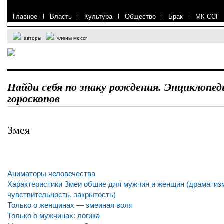
Главное
|
Власть
|
Культура
|
Общество
|
Брак
|
МК ССГ
авторы
члены мк ссг
Найди себя по знаку рождения. Энциклопед
гороскопов
Змея
Аниматоры человечества
Характеристики Змеи общие для мужчин и женщин (драматизм
чувствительность, закрытость)
Только о женщинах — змеиная воля
Только о мужчинах: логика