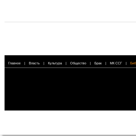
Главное
|
Власть
|
Культура
|
Общество
|
Брак
|
МК ССГ
|
Биб