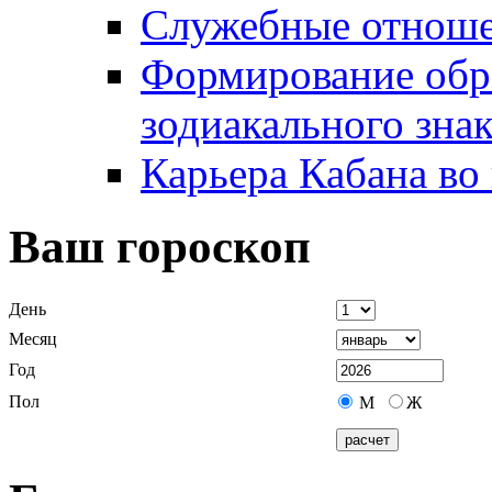
Служебные отноше
Формирование обра
зодиакального зна
Карьера Кабана во
Ваш гороскоп
День
Месяц
Год
Пол
М
Ж