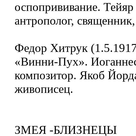
оспопрививание. Тейяр
антрополог, священник
Федор Хитрук (1.5.191
«Винни-Пух». Иоганнес
композитор. Якоб Йорд
живописец.
ЗМЕЯ -БЛИЗНЕЦЫ