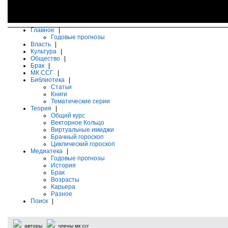
Главное
|
Годовые прогнозы
Власть
|
Культура
|
Общество
|
Брак
|
МК ССГ
|
Библиотека
|
Статьи
Книги
Тематические серии
Теория
|
Общий курс
Векторное Кольцо
Виртуальные имиджи
Брачный гороскоп
Циклический гороскоп
Медиатека
|
Годовые прогнозы
История
Брак
Возрасты
Карьера
Разное
Поиск
|
авторы
члены мк ссг