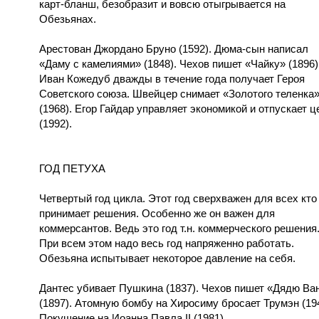
карт-бланш, безобразит и вовсю отыгрывается на
Обезьянах.
Арестован Джордано Бруно (1592). Дюма-сын написал
«Даму с камелиями» (1848). Чехов пишет «Чайку» (1896)
Иван Кожедуб дважды в течение года получает Героя
Советского союза. Швейцер снимает «Золотого теленка
(1968). Егор Гайдар управляет экономикой и отпускает 
(1992).
ГОД ПЕТУХА
Четвертый год цикла. Этот год сверхважен для всех кто
принимает решения. Особенно же он важен для
коммерсантов. Ведь это год т.н. коммерческого решения
При всем этом надо весь год напряженно работать.
Обезьяна испытывает некоторое давление на себя.
Дантес убивает Пушкина (1837). Чехов пишет «Дядю Ва
(1897). Атомную бомбу на Хиросиму бросает Трумэн (194
Покушение на Иоанна Павла II (1981).