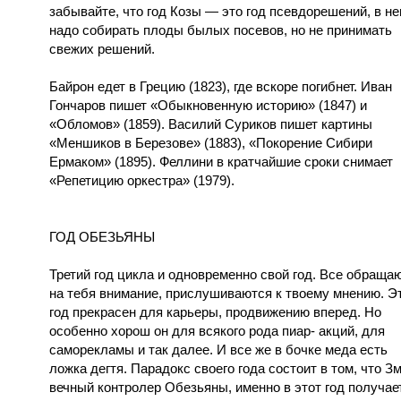
забывайте, что год Козы — это год псевдорешений, в н
надо собирать плоды былых посевов, но не принимать
свежих решений.
Байрон едет в Грецию (1823), где вскоре погибнет. Иван
Гончаров пишет «Обыкновенную историю» (1847) и
«Обломов» (1859). Василий Суриков пишет картины
«Меншиков в Березове» (1883), «Покорение Сибири
Ермаком» (1895). Феллини в кратчайшие сроки снимает
«Репетицию оркестра» (1979).
ГОД ОБЕЗЬЯНЫ
Третий год цикла и одновременно свой год. Все обраща
на тебя внимание, прислушиваются к твоему мнению. Э
год прекрасен для карьеры, продвижению вперед. Но
особенно хорош он для всякого рода пиар- акций, для
саморекламы и так далее. И все же в бочке меда есть
ложка дегтя. Парадокс своего года состоит в том, что Зм
вечный контролер Обезьяны, именно в этот год получае