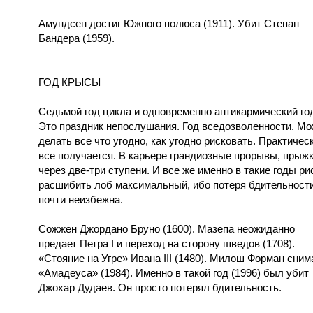
Амундсен достиг Южного полюса (1911). Убит Степан
Бандера (1959).
ГОД КРЫСЫ
Седьмой год цикла и одновременно антикармический го
Это праздник непослушания. Год вседозволенности. М
делать все что угодно, как угодно рисковать. Практичес
все получается. В карьере грандиозные прорывы, прыж
через две-три ступени. И все же именно в такие годы ри
расшибить лоб максимальный, ибо потеря бдительност
почти неизбежна.
Сожжен Джордано Бруно (1600). Мазепа неожиданно
предает Петра I и переход на сторону шведов (1708).
«Стояние на Угре» Ивана III (1480). Милош Форман сним
«Амадеуса» (1984). Именно в такой год (1996) был убит
Джохар Дудаев. Он просто потерял бдительность.