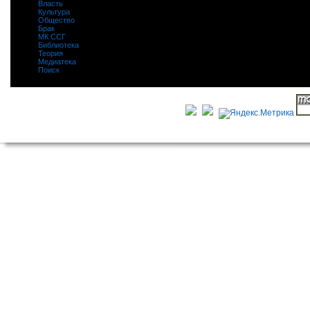
Власть
|
Культура
|
Общество
|
Брак
|
МК ССГ
|
Библиотека
|
Теория
|
Медиатека
|
Поиск
|