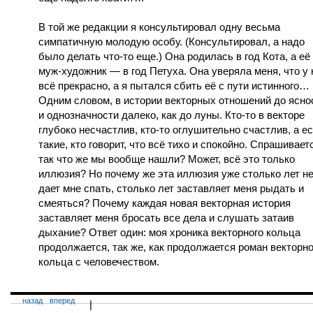
В той же редакции я консультировал одну весьма
симпатичную молодую особу. (Консультировал, а надо
было делать что-то еще.) Она родилась в год Кота, а её
муж-художник — в год Петуха. Она уверяла меня, что у 
всё прекрасно, а я пытался сбить её с пути истинного…
Одним словом, в истории векторных отношений до ясно
и однозначности далеко, как до луны. Кто-то в векторе
глубоко несчастлив, кто-то оглушительно счастлив, а ес
такие, кто говорит, что всё тихо и спокойно. Спрашивает
так что же мы вообще нашли? Может, всё это только
иллюзия? Но почему же эта иллюзия уже столько лет н
дает мне спать, столько лет заставляет меня рыдать и
смеяться? Почему каждая новая векторная история
заставляет меня бросать все дела и слушать затаив
дыхание? Ответ один: моя хроника векторного кольца
продолжается, так же, как продолжается роман векторно
кольца с человечеством.
назад
вперед
|