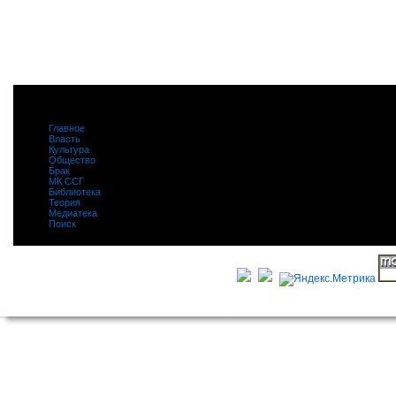
Главное
|
Власть
|
Культура
|
Общество
|
Брак
|
МК ССГ
|
Библиотека
|
Теория
|
Медиатека
|
Поиск
|