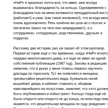
«НиР» я прокачал почти всё, что имел, мне всегда
выражалась благодарность за кольцо. Одновременно с
благодарностью на меня изливался неподдельный вост
(работает!) и ужас (как такое возможно!), что всегда мен
очень вдохновляло. Речь конечно же шла не о поэтах и
писателях (мало ли чего они напридумают), а о
сотрудниках, сотрудницах, родственниках, друзьях и
подругах.
Расскажу две истории, раз уж зашел об этом разговор.
Первая история ещё о тех временах, когда «НиР» ютилс
чердаке многоэтажного дома, а я ещё не имел ни одной
собственной публикации (1987 год). Захожу в редакцию 
заявляю, что в руках у меня тезисы первого научного
доклада по гороскопу. Тут же появляется женщина
чрезвычайно решительного вида, буквально ногой
вышибает дверь в кабинет главного и, оборвав
наиглавнейшего на полуслове, заявляет, что «это должн
быть опубликовано и побыстрее». Кольцо тогда ещё не
было открыто или открыто не до конца, но впоследстви
окажется, что решительная женщина по году рождения 