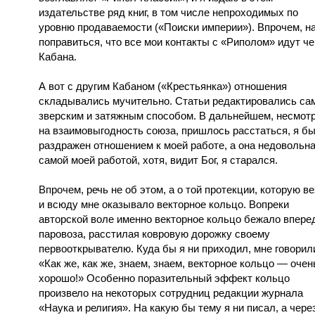
издательстве ряд книг, в том числе непроходимых по
уровню продаваемости («Поиски империи»). Впрочем, н
поправиться, что все мои контакты с «Риполом» идут че
Кабана.
А вот с другим Кабаном («Крестьянка») отношения
складывались мучительно. Статьи редактировались с
зверским и затяжным способом. В дальнейшем, несмот
на взаимовыгодность союза, пришлось расстаться, я б
раздражен отношением к моей работе, а она недовольн
самой моей работой, хотя, видит Бог, я старался.
Впрочем, речь не об этом, а о той протекции, которую в
и всюду мне оказывало векторное кольцо. Вопреки
авторской воле именно векторное кольцо бежало впере
паровоза, расстилая ковровую дорожку своему
первооткрывателю. Куда бы я ни приходил, мне говорил
«Как же, как же, знаем, знаем, векторное кольцо — очен
хорошо!» Особенно поразительный эффект кольцо
произвело на некоторых сотрудниц редакции журнала
«Наука и религия». На какую бы тему я ни писал, а чере