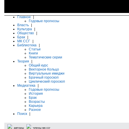
Главное
|
Годовые прогнозы
Власть
|
Культура
|
Общество
|
Брак
|
МК ССГ
|
Библиотека
|
Статьи
Книги
Тематические серии
Теория
|
Общий курс
Векторное Кольцо
Виртуальные имиджи
Брачный гороскоп
Циклический гороскоп
Медиатека
|
Годовые прогнозы
История
Брак
Возрасты
Карьера
Разное
Поиск
|
авторы
члены мк ссг