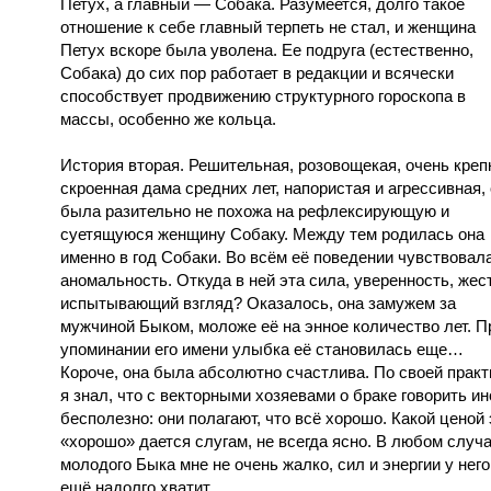
Петух, а главный — Собака. Разумеется, долго такое
отношение к себе главный терпеть не стал, и женщина
Петух вскоре была уволена. Ее подруга (естественно,
Собака) до сих пор работает в редакции и всячески
способствует продвижению структурного гороскопа в
массы, особенно же кольца.
История вторая. Решительная, розовощекая, очень креп
скроенная дама средних лет, напористая и агрессивная,
была разительно не похожа на рефлексирующую и
суетящуюся женщину Собаку. Между тем родилась она
именно в год Собаки. Во всём её поведении чувствовал
аномальность. Откуда в ней эта сила, уверенность, жес
испытывающий взгляд? Оказалось, она замужем за
мужчиной Быком, моложе её на энное количество лет. П
упоминании его имени улыбка её становилась еще…
Короче, она была абсолютно счастлива. По своей практ
я знал, что с векторными хозяевами о браке говорить ин
бесполезно: они полагают, что всё хорошо. Какой ценой 
«хорошо» дается слугам, не всегда ясно. В любом случ
молодого Быка мне не очень жалко, сил и энергии у него
ещё надолго хватит…