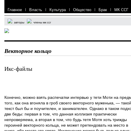
Главное
|
Власть
|
Культура
|
Общество
|
Брак
|
МК ССГ
авторы
члены мк ссг
Векторное кольцо
Икс-файлы
Конечно, можно взять распечатки интервью у тети Моти на пред
того, как она вгоняла в гроб своего векторного муженька, — тако
текст был бы и поучителен, и занимателен. Однако в таком подх
две беды: первая в том, что данная коллизия практически
непроверяема, а вторая в том, что будь тетя Мотя хоть трижды
героиней векторного кольца, не может претендовать на место в
книге, ибо место это свято. Исключение может быть только одно: