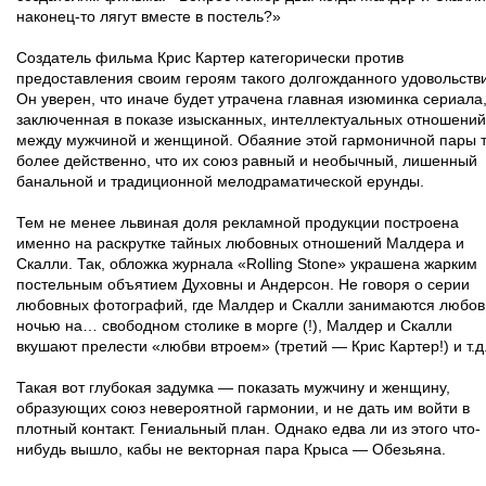
наконец-то лягут вместе в постель?»
Создатель фильма Крис Картер категорически против
предоставления своим героям такого долгожданного удовольств
Он уверен, что иначе будет утрачена главная изюминка сериала
заключенная в показе изысканных, интеллектуальных отношений
между мужчиной и женщиной. Обаяние этой гармоничной пары 
более действенно, что их союз равный и необычный, лишенный
банальной и традиционной мелодраматической ерунды.
Тем не менее львиная доля рекламной продукции построена
именно на раскрутке тайных любовных отношений Малдера и
Скалли. Так, обложка журнала «Rolling Stone» украшена жарким
постельным объятием Духовны и Андерсон. Не говоря о серии
любовных фотографий, где Малдер и Скалли занимаются любо
ночью на… свободном столике в морге (!), Малдер и Скалли
вкушают прелести «любви втроем» (третий — Крис Картер!) и т.д
Такая вот глубокая задумка — показать мужчину и женщину,
образующих союз невероятной гармонии, и не дать им войти в
плотный контакт. Гениальный план. Однако едва ли из этого что-
нибудь вышло, кабы не векторная пара Крыса — Обезьяна.