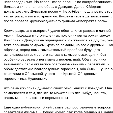
несправедливым. Но теперь взяла реванш: по востребованности
большом кино она явно обошла Дэвида». Далее Х.Морган
доказывает, что Джиллиан после «The X-Files» пошла резко в гор
как актриса, и это в то время как Духовны «все ещё зализывает 
после провала крупнобюджетного фильма «Изображая бога».
Кроме разрыва в актерской удаче обозначился разрыв в личной
жизни. Надежды многочисленных поклонников на роман между
Джиллиан и Дэвидом не оправдались, он женился на другой, она
тоже побывала замужем, крутила романы, но всё с другими… Та
образом, перед нами замечательный прообраз будущего
использования векторного кольца в коммерческих целях, без
особенно серьезных негативных последствий. Оба участника
знаменитой пары оказались благоразумненькими ребятками. У
обоих достаточно благоразумные гороскопы, оба Львы — у неё в
сочетании с Обезьяной, у него — с Крысой. Обыденные
гороскопчики. Нудненькие.
Что сама Джиллиан думает о своих отношениях с Дэвидом? Она
сомневается в том, что кто-то может в них что-нибудь понять,
настолько они сложны и переменчивы.
Еще одна публикация. В ней самые распространенные вопросы 
создателям фильма. «Вопрос номер два: когда Малдер и Скалли