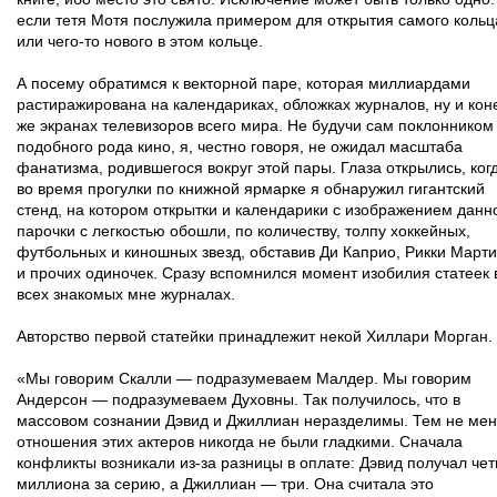
если тетя Мотя послужила примером для открытия самого кольц
или чего-то нового в этом кольце.
А посему обратимся к векторной паре, которая миллиардами
растиражирована на календариках, обложках журналов, ну и кон
же экранах телевизоров всего мира. Не будучи сам поклонником
подобного рода кино, я, честно говоря, не ожидал масштаба
фанатизма, родившегося вокруг этой пары. Глаза открылись, ког
во время прогулки по книжной ярмарке я обнаружил гигантский
стенд, на котором открытки и календарики с изображением данн
парочки с легкостью обошли, по количеству, толпу хоккейных,
футбольных и киношных звезд, обставив Ди Каприо, Рикки Март
и прочих одиночек. Сразу вспомнился момент изобилия статеек 
всех знакомых мне журналах.
Авторство первой статейки принадлежит некой Хиллари Морган.
«Мы говорим Скалли — подразумеваем Малдер. Мы говорим
Андерсон — подразумеваем Духовны. Так получилось, что в
массовом сознании Дэвид и Джиллиан неразделимы. Тем не ме
отношения этих актеров никогда не были гладкими. Сначала
конфликты возникали из-за разницы в оплате: Дэвид получал че
миллиона за серию, а Джиллиан — три. Она считала это