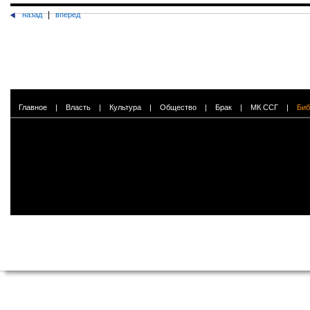
|
назад
вперед
Главное
|
Власть
|
Культура
|
Общество
|
Брак
|
МК ССГ
|
Биб