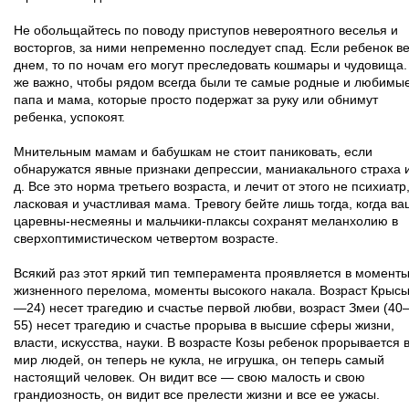
Не обольщайтесь по поводу приступов невероятного веселья и
восторгов, за ними непременно последует спад. Если ребенок в
днем, то по ночам его могут преследовать кошмары и чудовища.
же важно, чтобы рядом всегда были те самые родные и любимы
папа и мама, которые просто подержат за руку или обнимут
ребенка, успокоят.
Мнительным мамам и бабушкам не стоит паниковать, если
обнаружатся явные признаки депрессии, маниакального страха и
д. Все это норма третьего возраста, и лечит от этого не психиатр,
ласковая и участливая мама. Тревогу бейте лишь тогда, когда в
царевны-несмеяны и мальчики-плаксы сохранят меланхолию в
сверхоптимистическом четвертом возрасте.
Всякий раз этот яркий тип темперамента проявляется в момент
жизненного перелома, моменты высокого накала. Возраст Крысы
—24) несет трагедию и счастье первой любви, возраст Змеи (40
55) несет трагедию и счастье прорыва в высшие сферы жизни,
власти, искусства, науки. В возрасте Козы ребенок прорывается 
мир людей, он теперь не кукла, не игрушка, он теперь самый
настоящий человек. Он видит все — свою малость и свою
грандиозность, он видит все прелести жизни и все ее ужасы.