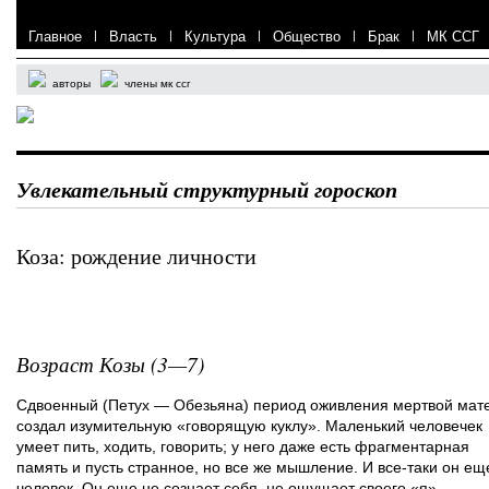
Главное
|
Власть
|
Культура
|
Общество
|
Брак
|
МК ССГ
авторы
члены мк ссг
Увлекательный структурный гороскоп
Коза: рождение личности
Возраст Козы (3—7)
Сдвоенный (Петух — Обезьяна) период оживления мертвой мат
создал изумительную «говорящую куклу». Маленький человечек
умеет пить, ходить, говорить; у него даже есть фрагментарная
память и пусть странное, но все же мышление. И все-таки он ещ
человек. Он еще не сознает себя, не ощущает своего «я».