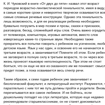
К. И. Чуковский в книге «От двух до пяти» назвал этот возраст
периодом возрастно-лингвистической гениальности, имея в виду,
в самые короткие сроки и невероятно творчески осваиваются вс
самые сложные речевые конструкции. Однако эта гениальность
лишь возможность, и для ее реализации ребенка необходимо
буквально погрузить в мир поэзии и прозы, сказок и присказок,
разговоров, бесед, сложнейшей игры слов. Очень важно оградить
от телевизора, компьютера, игровых автоматов, вместо слов
извергающих какие-то странные звуки. Необходимо также
прекратить все попытки говорить с ребенком на усеченном, якоб
детском языке. Язык у нас один, и освоение его не начинается в
третьем возрасте, а заканчивается! Помните об этом. Если ребе
не заговорил в полную силу в третьем возрасте, то он через всю
жизнь пронесет языковую неполноценность. При этом не стоит
бояться, что он еще не все из сказанного им же понимает: смыс
придет позже, а пока осваивается весь спектр речи.
Таким образом, к семи годам ребенок уже заканчивает и
биологический факультет, и литературный институт. Разумеется, 
параллельно с ним тот же путь должны пройти и родители. Внов
перечитывается все самое любимое. И не бойтесь, если
дошкольнику попадет на слух литература, которую еще недавно
рекомендовали старшеклассникам, он не станет доискиваться