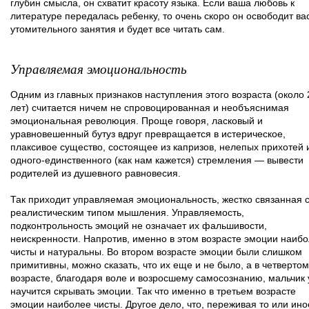
глубин смысла, он схватит красоту языка. Если ваша любовь к
литературе передалась ребенку, то очень скоро он освободит ва
утомительного занятия и будет все читать сам.
Управляемая эмоциональность
Одним из главных признаков наступления этого возраста (около 
лет) считается ничем не спровоцированная и необъяснимая
эмоциональная революция. Проще говоря, ласковый и
уравновешенный бутуз вдруг превращается в истерическое,
плаксивое существо, состоящее из капризов, нелепых прихотей 
одного-единственного (как нам кажется) стремления — вывести
родителей из душевного равновесия.
Так приходит управляемая эмоциональность, жестко связанная 
реалистическим типом мышления. Управляемость,
подконтрольность эмоций не означает их фальшивости,
неискренности. Напротив, именно в этом возрасте эмоции наиб
чисты и натуральны. Во втором возрасте эмоции были слишком
примитивны, можно сказать, что их еще и не было, а в четвертом
возрасте, благодаря воле и возросшему самосознанию, мальчик
научится скрывать эмоции. Так что именно в третьем возрасте
эмоции наиболее чисты. Другое дело, что, переживая то или ино