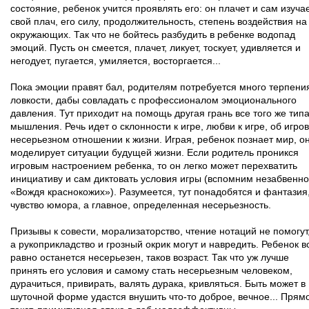
состояние, ребенок учится проявлять его: он плачет и сам изуча
свой плач, его силу, продолжительность, степень воздействия на
окружающих. Так что не бойтесь разбудить в ребенке водопад
эмоций. Пусть он смеется, плачет, ликует, тоскует, удивляется и
негодует, пугается, умиляется, восторгается...
Пока эмоции правят бал, родителям потребуется много терпени
ловкости, дабы совладать с профессионалом эмоционального
давления. Тут приходит на помощь другая грань все того же тип
мышления. Речь идет о склонности к игре, любви к игре, об игро
несерьезном отношении к жизни. Играя, ребенок познает мир, о
моделирует ситуации будущей жизни. Если родитель проникся
игровым настроением ребенка, то он легко может перехватить
инициативу и сам диктовать условия игры (вспомним незабвенно
«Вождя краснокожих»). Разумеется, тут понадобятся и фантазия,
чувство юмора, а главное, определенная несерьезность.
Призывы к совести, морализаторство, чтение нотаций не помогут
а рукоприкладство и грозный окрик могут и навредить. Ребенок в
равно останется несерьезен, таков возраст. Так что уж лучше
принять его условия и самому стать несерьезным человеком,
дурачиться, привирать, валять дурака, кривляться. Быть может в
шуточной форме удастся внушить что-то доброе, вечное... Прям