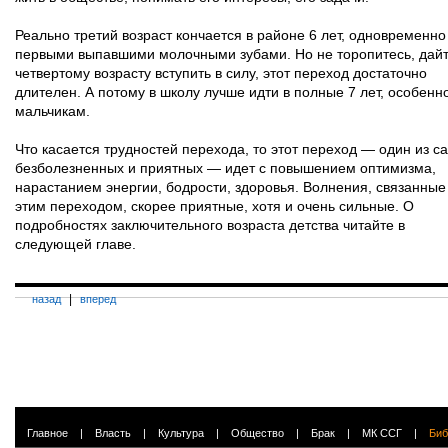
Реально третий возраст кончается в районе 6 лет, одновременно
первыми выпавшими молочными зубами. Но не торопитесь, дай
четвертому возрасту вступить в силу, этот переход достаточно
длителен. А потому в школу лучше идти в полные 7 лет, особенн
мальчикам.
Что касается трудностей перехода, то этот переход — один из с
безболезненных и приятных — идет с повышением оптимизма,
нарастанием энергии, бодрости, здоровья. Волнения, связанные
этим переходом, скорее приятные, хотя и очень сильные. О
подробностях заключительного возраста детства читайте в
следующей главе.
|
назад
вперед
Главное
|
Власть
|
Культура
|
Общество
|
Брак
|
МК ССГ
|
Биб