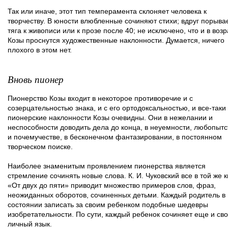
Так или иначе, этот тип темперамента склоняет человека к
творчеству. В юности влюбленные сочиняют стихи; вдруг порыва
тяга к живописи или к прозе после 40; не исключено, что и в возр
Козы проснутся художественные наклонности. Думается, ничего
плохого в этом нет.
Вновь пионер
Пионерство Козы входит в некоторое противоречие и с
созерцательностью знака, и с его ортодоксальностью, и все-таки
пионерские наклонности Козы очевидны. Они в нежелании и
неспособности доводить дела до конца, в неуемности, любопытс
и почемучестве, в бесконечном фантазировании, в постоянном
творческом поиске.
Наиболее знаменитым проявлением пионерства является
стремление сочинять новые слова. К. И. Чуковский все в той же к
«От двух до пяти» приводит множество примеров слов, фраз,
неожиданных оборотов, сочиненных детьми. Каждый родитель в
состоянии записать за своим ребенком подобные шедевры
изобретательности. По сути, каждый ребенок сочиняет еще и св
личный язык.