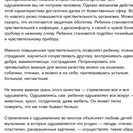
одушевления мы не получим человека. Однако механизм действ
этой характеристики достаточно далек от божественных сфер. Вс
то навсего резко повышается чувствительность организма. Можн
сказать, что истончается защитная оболочка. Ребенок становитс
чувствительней к инфекции, к дискомфорту, к своей и чужой боли
грубому и нежному слову. Ребенок становится подобен точнейш
и чувствительному прибору.
Именно повышенная чувствительность позволяет ребенку, позна
страдания, научиться сочувствовать другому, воспринимать идеи
добра, взаимопомощи, сострадания. Потренировать эти
чрезвычайно важные для жизни качества можно на кошечках,
собачках, птичках, а можно и на себе, притворившись усталым,
больным, несчастным.
Не менее важная грань этого качества — стремление все и вся
одушевлять. Одушевляясь сам, ребенок одушевляет все вокруг 
животных, кукол, солдатиков, даже мебель. Он может легко
поверить, что им тоже бывает больно.
Стремление к одушевлению во многом объясняет любовь детей 
мультикам, в которых одушевляется что угодно — гвозди, спички,
пластилин, раскрашенные картинки, — осуществляя, таким обра