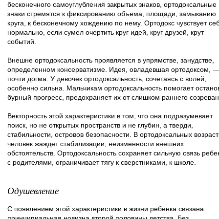
бесконечного самоуглубления закрытых знаков, ортодоксальные
знаки стремятся к фиксированию объема, площади, замыканию
круга, к бесконечному хождению по нему. Ортодокс чувствует се
нормально, если сумел очертить круг идей, круг друзей, крут
событий.
Внешне ортодоксальность проявляется в упрямстве, занудстве,
определенном консерватизме. Идея, овладевшая ортодоксом, —
почти догма. У девочек ортодоксальность, сочетаясь с волей,
особенно сильна. Мальчикам ортодоксальность помогает остано
бурный прогресс, предохраняет их от слишком раннего созреван
Векторность этой характеристики в том, что она подразумевает
поиск, но не открытых пространств и не глубин, а тверди,
стабильности, островов безопасности. В ортодоксальных возраст
человек жаждет стабилизации, неизменности внешних
обстоятельств. Ортодоксальность сохраняет сильную связь ребе
с родителями, ограничивает тягу к сверстниками, к школе.
Одушевление
С появлением этой характеристики в жизни ребенка связана
принципиальная новизна второй половины детства. Без