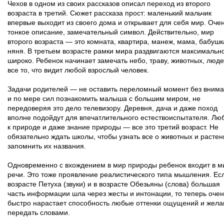
Чехов в одном из своих рассказов описал переход из второго
возраста в третий. Сюжет рассказа прост: маленький мальчик
впервые выходит из своего дома и открывает для себя мир. Оче
тонкое описание, замечательный символ. Действительно, мир
второго возраста — это комната, квартира, манеж, мама, бабушк
няня. В третьем возрасте рамки мира раздвигаются максимальн
широко. Ребенок начинает замечать небо, траву, животных, люде
все то, что видит любой взрослый человек.
Задачи родителей — не оставить переломный момент без вним
и по мере сил познакомить малыша с большим миром, не
передоверяя это дело телевизору. Деревня, дача и даже поход
вполне подойдут для впечатлительного естествоиспытателя. Лю
к природе и даже знание природы — все это третий возраст. Не
обязательно ждать школы, чтобы узнать все о животных и растен
запомнить их названия.
Одновременно с вхождением в мир природы ребенок входит в м
речи. Это тоже проявление реалистического типа мышления. Ес
возрасте Петуха (звуки) и в возрасте Обезьяны (слова) большая
часть информации шла через жесты и интонации, то теперь очен
быстро нарастает способность любые оттенки ощущений и жела
передать словами.