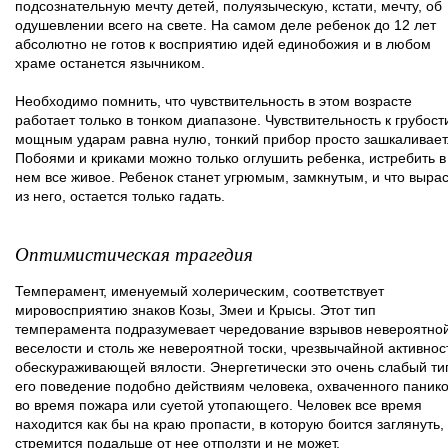
подсознательную мечту детей, полуязыческую, кстати, мечту, об
одушевлении всего на свете. На самом деле ребенок до 12 лет
абсолютно не готов к восприятию идей единобожия и в любом
храме останется язычником.
Необходимо помнить, что чувствительность в этом возрасте
работает только в тонком диапазоне. Чувствительность к грубост
мощным ударам равна нулю, тонкий прибор просто зашкаливает
Побоями и криками можно только оглушить ребенка, истребить в
нем все живое. Ребенок станет угрюмым, замкнутым, и что вырас
из него, остается только гадать.
Оптимистическая трагедия
Темперамент, именуемый холерическим, соответствует
мировосприятию знаков Козы, Змеи и Крысы. Этот тип
темперамента подразумевает чередование взрывов невероятно
веселости и столь же невероятной тоски, чрезвычайной активнос
обескураживающей вялости. Энергетически это очень слабый ти
его поведение подобно действиям человека, охваченного паник
во время пожара или суетой утопающего. Человек все время
находится как бы на краю пропасти, в которую боится заглянуть,
стремится подальше от нее отползти и не может.