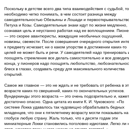
Поскольку в детстве всего два типа взаимодействия с судьбой, то
необходимо четко понимать, в чем состоит разница между
самодеятельностью Обезьяны и Лошади и первооткрывательств
Петуха и Козы. Самодеятельные знаки идут по жизни медленно,
сознавая цель и неустанно работая над ее воплощением. Пион
— это скорее авантюристы, жаждущие необычных ощущений,
новизны, свежести. После совершения очередного открытия инт
к предмету исчезает, ни о каком упорстве в достижении каких-то
целей не может быть и речи. У самодеятелей надо тренировать 
поощрять стремление все делать самостоятельно и все доводит
конца, у пионеров надо поощрять любопытство, любознательнос
блеск в глазах, создавать среду для максимального количества
открытий.
Самое же главное — это не ждать и не требовать от ребенка в э
возрасте каких-то свершений, каких-то окончательных успехов.
Вундеркинды этого возраста — это очень подозрительно и, кажет
достаточно опасно. Одна цитата из книги К. И. Чуковского: «По
системе Локка удавалось так чудовищно обрабатывать бедных
младенцев, что они к пятилетнему возрасту могли показывать на
глобусе любую страну. Жаль только, что к десяти годам эти
миниатюрные Локки становились поголовно идиотами. Легко ли 