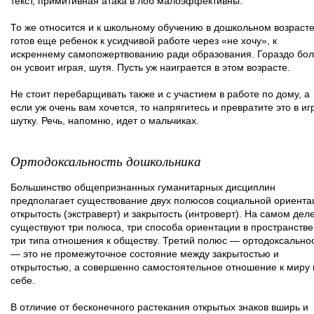
текст, примитивная атака в лоб малоэффективны.
То же относится и к школьному обучению в дошкольном возрасте
готов еще ребенок к усидчивой работе через «не хочу», к
искреннему самопожертвованию ради образования. Гораздо бо
он усвоит играя, шутя. Пусть уж наиграется в этом возрасте.
Не стоит перебарщивать также и с участием в работе по дому, а
если уж очень вам хочется, то напрягитесь и превратите это в игр
шутку. Речь, напомню, идет о мальчиках.
Ортодоксальность дошкольника
Большинство общепризнанных гуманитарных дисциплин
предполагает существование двух полюсов социальной ориента
открытость (экстраверт) и закрытость (интроверт). На самом дел
существуют три полюса, три способа ориентации в пространстве
три типа отношения к обществу. Третий полюс — ортодоксально
— это не промежуточное состояние между закрытостью и
открытостью, а совершенно самостоятельное отношение к миру 
себе.
В отличие от бесконечного растекания открытых знаков вширь и