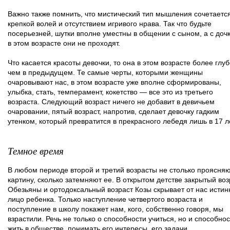
Важно также помнить, что мистический тип мышления сочетается
крепкой волей и отсутствием игривого нрава. Так что будьте
посерьезней, шутки вполне уместны в общении с сыном, а с доч
в этом возрасте они не проходят.
Что касается красоты девочки, то она в этом возрасте более глуб
чем в предыдущем. Те самые черты, которыми женщины
очаровывают нас, в этом возрасте уже вполне сформированы,
улыбка, стать, темперамент, кокетство — все это из третьего
возраста. Следующий возраст ничего не добавит в девичьем
очаровании, пятый возраст, напротив, сделает девочку гадким
утенком, который превратится в прекрасного лебедя лишь в 17 л
Темное время
В любом периоде второй и третий возрасты не столько проясня
картину, сколько затемняют ее. В открытом детстве закрытый воз
Обезьяны и ортодоксальный возраст Козы скрывает от нас истин
лицо ребенка. Только наступление четвертого возраста и
поступление в школу покажет нам, кого, собственно говоря, мы
взрастили. Речь не только о способности учиться, но и способно
жить в обществе, понимать его интересы, его задачи.