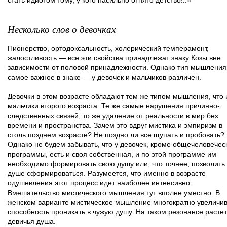
стать идиотом тому, у кого насильно отнято детство!..»
Несколько слов о девочках
Пионерство, ортодоксальность, холерический темперамент,
жалостливость — все эти свойства принадлежат знаку Козы вне
зависимости от половой принадлежности. Однако тип мышлени
самое важное в знаке — у девочек и мальчиков различен.
Девочки в этом возрасте обладают тем же типом мышления, что 
мальчики второго возраста. Те же самые нарушения причинно-
следственных связей, то же удаление от реальности в мир без
времени и пространства. Зачем это вдруг мистика и эмпиризм в
столь позднем возрасте? Не поздно ли все щупать и пробовать?
Однако не будем забывать, что у девочек, кроме общечеловечес
программы, есть и своя собственная, и по этой программе им
необходимо формировать свою душу или, что точнее, позволить
душе сформироваться. Разумеется, что именно в возрасте
одушевления этот процесс идет наиболее интенсивно.
Вмешательство мистического мышления тут вполне уместно. В
женском варианте мистическое мышление многократно увеличи
способность проникать в чужую душу. На таком резонансе растет
девичья душа.