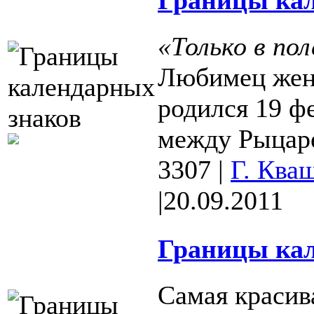
Границы кал
«Только в п
Любимец жен
родился 19 ф
между Рыцаре
3307
|
Г. Ква
|
20.09.2011
Границы кал
Самая красив