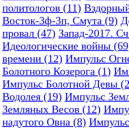
политологов (11)
Вздорный
Восток-3ф-3п, Смута (9)
Д
провал (47)
Запад-2017. Сч
Идеологические войны (69
времени (12)
Импульс Огн
Болотного Козерога (1)
Им
Импульс Болотной Девы (2
Водолея (19)
Импульс Земл
Земляных Весов (12)
Импу
надутого Овна (8)
Импульс