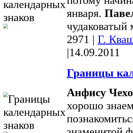
января.
Паве
чудаковатый 
2971
|
Г. Ква
|
14.09.2011
Границы кал
Анфису Чехо
хорошо знаем
познакомитьс
знаменитой фа