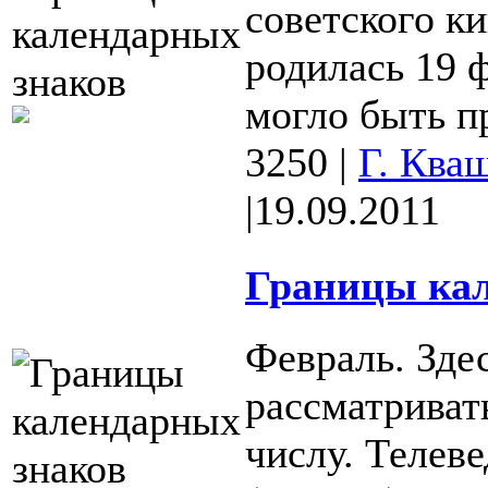
советского к
родилась 19 ф
могло быть пр
3250
|
Г. Ква
|
19.09.2011
Границы кал
Февраль. Зде
рассматриват
числу. Теле