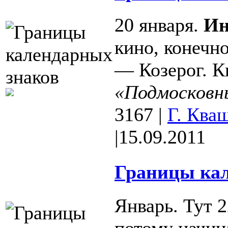
20 января.
Ин
кино, конечно
— Козерог. К
«Подмосковн
3167
|
Г. Ква
|
15.09.2011
Границы кал
Январь. Тут 
потому начина