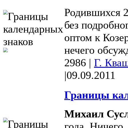
Родившихся 2
без подробно
оптом к Козер
нечего обсужд
2986
|
Г. Ква
|
09.09.2011
Границы кал
Михаил Сус
года. Ничего,