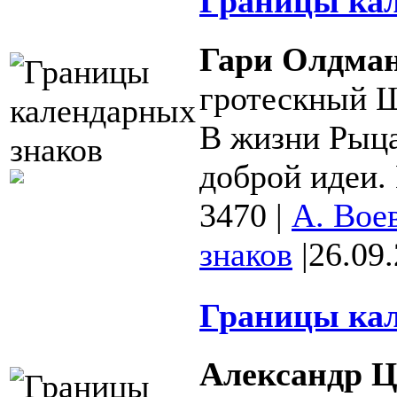
Границы кал
Гари Олдма
гротескный Ш
В жизни Рыц
доброй идеи.
3470
|
А. Вое
знаков
|
26.09
Границы кал
Александр Ц