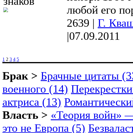
любой его пор
2639
|
Г. Ква
|
07.09.2011
1
2
3
4
5
Брак >
Брачные цитаты (3
военного (14)
Перекрестки
актриса (13)
Романтический
Власть >
«Теория войн» —
это не Европа (5)
Безвалас