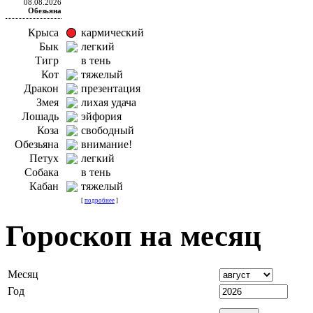
08.08.2026
Обезьяна
Крыса
кармический
Бык
легкий
Тигр
в тень
Кот
тяжелый
Дракон
презентация
Змея
лихая удача
Лошадь
эйфория
Коза
свободный
Обезьяна
внимание!
Петух
легкий
Собака
в тень
Кабан
тяжелый
[
подробнее
]
Гороскоп на месяц
Месяц
Год