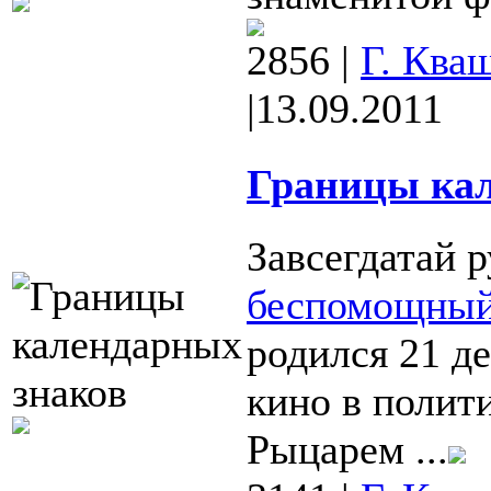
2856
|
Г. Ква
|
13.09.2011
Границы кал
Завсегдатай 
беспомощны
родился 21 де
кино в полит
Рыцарем ...