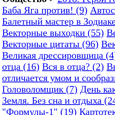
Баба Яга против! (9)
Автос
Балетный мастер в Зодиаке
Векторные выходки (55)
В
Векторные цитаты (96)
Век
Великая дрессировщица (4
отца (16)
Вся в отца? (2)
В
отличается умом и сообраз
Головоломщик (7)
День ка
Земля. Без сна и отдыха (2
"Формулы-1" (19)
Картоте