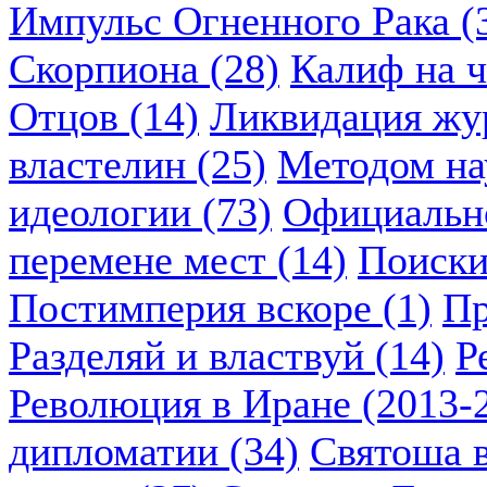
Импульс Огненного Рака (
Скорпиона (28)
Калиф на ч
Отцов (14)
Ликвидация жу
властелин (25)
Методом нау
идеологии (73)
Официально
перемене мест (14)
Поиски
Постимперия вскоре (1)
Пр
Разделяй и властвуй (14)
Р
Революция в Иране (2013-2
дипломатии (34)
Святоша в