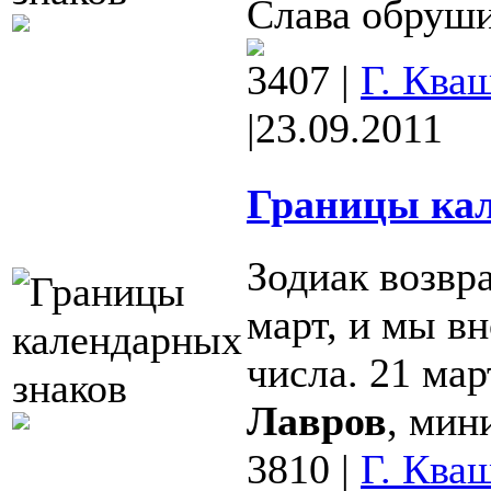
Слава обрушил
3407
|
Г. Ква
|
23.09.2011
Границы кал
Зодиак возвр
март, и мы вн
числа. 21 ма
Лавров
, мин
3810
|
Г. Ква