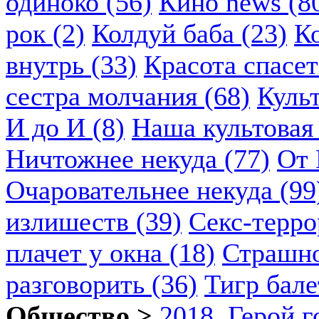
одиноко (56)
Кино news (8
рок (2)
Колдуй баба (23)
К
внутрь (33)
Красота спасет
сестра молчания (68)
Куль
И до И (8)
Наша культовая 
Ничтожнее некуда (77)
От 
Очаровательнее некуда (99
излишеств (39)
Секс-терро
плачет у окна (18)
Страшно
разговорить (36)
Тигр бале
Общество >
2018. Герой г