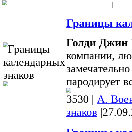
Границы кал
Голди Джин 
компании, люб
замечательно
пародирует вс
3530
|
А. Вое
знаков
|
27.09