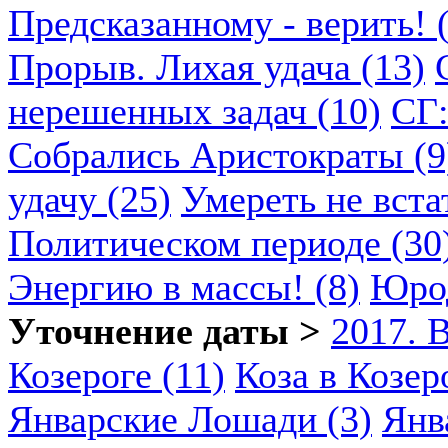
Предсказанному - верить! 
Прорыв. Лихая удача (13)
нерешенных задач (10)
СГ:
Собрались Аристократы (9
удачу (25)
Умереть не вста
Политическом периоде (30
Энергию в массы! (8)
Юрод
Уточнение даты >
2017. 
Козероге (11)
Коза в Козеро
Январские Лошади (3)
Янв