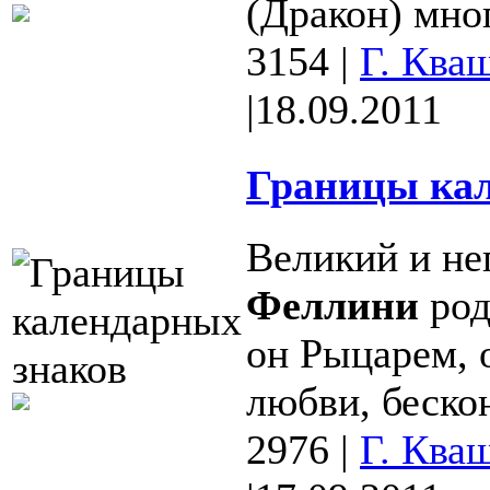
(Дракон) мног
3154
|
Г. Ква
|
18.09.2011
Границы кал
Великий и н
Феллини
род
он Рыцарем, 
любви, бескон
2976
|
Г. Ква