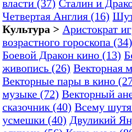
власти (37)
Сталин и Драко
Четвертая Англия (16)
Шут
Культура >
Аристократ иг
возрастного гороскопа (34
Боевой Дракон кино (13)
Б
живопись (26)
Векторная м
Векторные пары в кино (2
музыке (72)
Векторный ане
сказочник (40)
Всему шутя.
усмешки (40)
Двуликий Ян