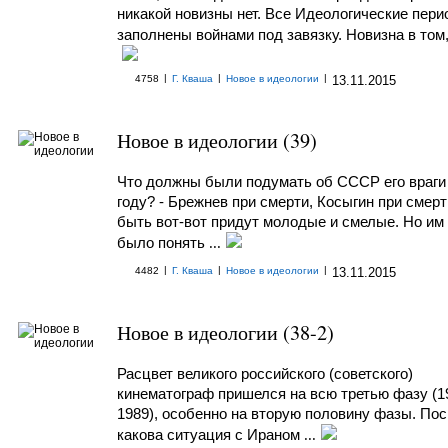
никакой новизны нет. Все Идеологические пер
заполнены войнами под завязку. Новизна в том,
|
|
|
4758
Г. Кваша
Новое в идеологии
13.11.2015
Новое в идеологии (39)
Что должны были подумать об СССР его враги 
году? - Брежнев при смерти, Косыгин при смерт
быть вот-вот придут молодые и смелые. Но им
было понять
...
|
|
|
4482
Г. Кваша
Новое в идеологии
13.11.2015
Новое в идеологии (38-2)
Расцвет великого российского (советского)
кинематограф пришелся на всю третью фазу (1
1989), особенно на вторую половину фазы. По
какова ситуация с Ираном
...