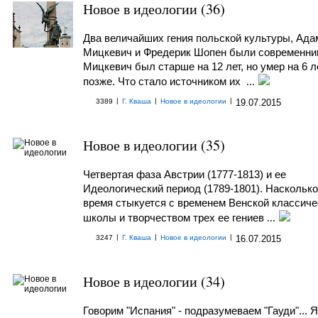
Новое в идеологии (36)
Два величайших гения польской культуры, Ада
Мицкевич и Фредерик Шопен были современни
Мицкевич был старше на 12 лет, но умер на 6 л
позже. Что стало источником их
...
|
|
|
3389
Г. Кваша
Новое в идеологии
19.07.2015
Новое в идеологии (35)
Четвертая фаза Австрии (1777-1813) и ее
Идеологический период (1789-1801). Насколько
время стыкуется с временем Венской классиче
школы и творчеством трех ее гениев
...
|
|
|
3247
Г. Кваша
Новое в идеологии
16.07.2015
Новое в идеологии (34)
Говорим "Испания" - подразумеваем "Гауди"... 