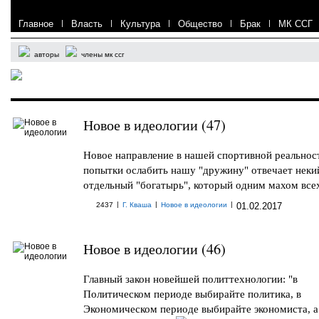
Главное
|
Власть
|
Культура
|
Общество
|
Брак
|
МК ССГ
авторы
члены мк ссг
Новое в идеологии (47)
Новое направление в нашей спортивной реальност
попытки ослабить нашу "дружину" отвечает неки
отдельный "богатырь", который одним махом всех 
|
|
|
2437
Г. Кваша
Новое в идеологии
01.02.2017
Новое в идеологии (46)
Главный закон новейшей политтехнологии: "в
Политическом периоде выбирайте политика, в
Экономическом периоде выбирайте экономиста, а