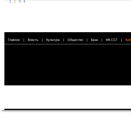
1
2
3
4
Главное
|
Власть
|
Культура
|
Общество
|
Брак
|
МК ССГ
|
Биб