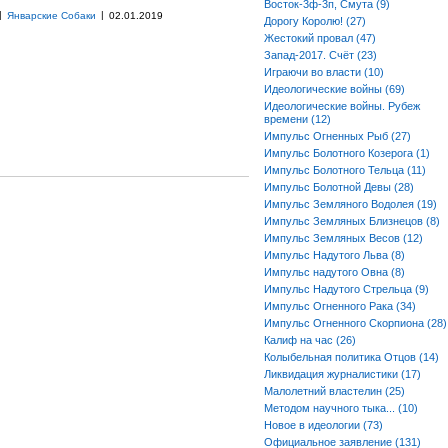
Восток-3ф-3п, Смута (9)
|
|
Январские Собаки
02.01.2019
Дорогу Королю! (27)
Жестокий провал (47)
Запад-2017. Счёт (23)
Играючи во власти (10)
Идеологические войны (69)
Идеологические войны. Рубеж
времени (12)
Импульс Огненных Рыб (27)
Импульс Болотного Козерога (1)
Импульс Болотного Тельца (11)
Импульс Болотной Девы (28)
Импульс Земляного Водолея (19)
Импульс Земляных Близнецов (8)
Импульс Земляных Весов (12)
Импульс Надутого Льва (8)
Импульс надутого Овна (8)
Импульс Надутого Стрельца (9)
Импульс Огненного Рака (34)
Импульс Огненного Скорпиона (28)
Калиф на час (26)
Колыбельная политика Отцов (14)
Ликвидация журналистики (17)
Малолетний властелин (25)
Методом научного тыка... (10)
Новое в идеологии (73)
Официальное заявление (131)