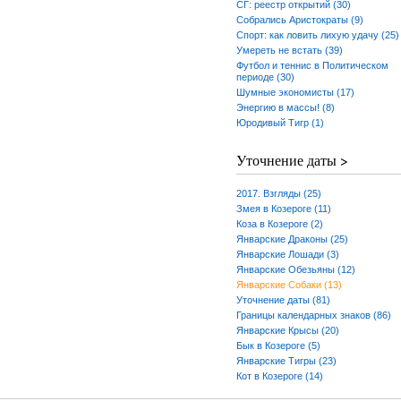
СГ: реестр открытий (30)
Собрались Аристократы (9)
Спорт: как ловить лихую удачу (25)
Умереть не встать (39)
Футбол и теннис в Политическом
периоде (30)
Шумные экономисты (17)
Энергию в массы! (8)
Юродивый Тигр (1)
Уточнение даты >
2017. Взгляды (25)
Змея в Козероге (11)
Коза в Козероге (2)
Январские Драконы (25)
Январские Лошади (3)
Январские Обезьяны (12)
Январские Собаки (13)
Уточнение даты (81)
Границы календарных знаков (86)
Январские Крысы (20)
Бык в Козероге (5)
Январские Тигры (23)
Кот в Козероге (14)