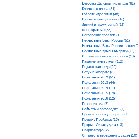
Классика Деловой пирамиды (81)
Ключевые слова (81)
Коллапс идеологии (48)
Космические промахи (16)
Липкий и гламуторный (13)
Многократные (58)
Накопление проблем (4)
Несчастные Быки России (51)
Несчастные Быки России: выход (2
Несчастные Крысы Америки (18)
Осечки линейного прогресса (13)
Параллельные люди (112)
Педагог навсегда (20)
Петух в Козероге (8)
Пожелания 2012 (51)
Пожелания 2013 (44)
Пожелания 2014 (17)
Пожелания 2015 (19)
Пожелания 2016 (12)
Познание зла (7)
Поймать и обезвредить (1)
Предсказанному - верить! (18)
Пророк / Пройдоха (15)
Прорыв. Лихая удача (13)
Сборная тура (27)
СГ: реестр нерешенных задач (10)