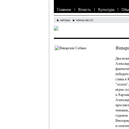
Главное
|
Власть
|
Культура
|
Общ
авторы
члены мк ссг
Январ
Два вели
Александ
фантасти
победите
славы в 
"золота"
игрок су
и Харлам
Александ
прославл
чемпион,
годовом 
Векторны
и сплетен