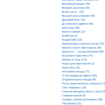
Векторный анекдот (40)
Великий сказочник (40)
Всему шутя... (20)
Высшая сила усмешки (40)
Двуликий Янус (33)
До смешного одиноко (56)
Кино news (80)
Книги отчаяния (17)
Козий-рок (2)
Колдуй баба (23)
Композиторы открытые внутрь (33)
Красота спасет Аристократа (20)
Краткость — сестра молчания (68)
Культовые пары кино (74)
Любовь от И до И (8)
Наша культовая версия (1)
Наше кино (15)
Ничтожнее некуда (77)
От Ихтиандра до Идиота (56)
Очаровательнее некуда (99)
Поток энергетических излишеств (3
Секс-террорист (18)
Сильная женщина плачет у окна (18
Страшно красив (8)
Сыщики, умение разговорить (36)
Тигр балета (11)