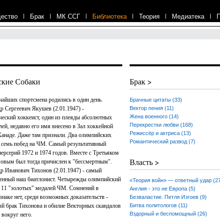
ество
|
Брак
|
МК ССГ
|
Библиотека
|
Теория
|
Медиатека
|
ские Собаки
Брак >
чайших спортсмена родились в один день.
Брачные цитаты (33)
р Сергеевич Якушев (2.01.1947) -
Вектор пения (11)
Жена военного (14)
ческий хоккеист, один из плеяды абсолютных
Перекрестки любви (168)
лей, недавно его имя внесено в Зал хоккейной
Режиссёр и актриса (13)
Канаде. Даже там признали. Два олимпийских
Романтический развод (7)
, семь побед на ЧМ. Самый результативный
персерий 1972 и 1974 годов. Вместе с Третьяком
Власть >
овым был тогда причислен к "бессмертным".
р Иванович Тихонов (2.01.1947) - самый
енный наш биатлонист. Четырежды олимпийский
«Теория войн» — ответный удар (2
 11 "золотых" медалей ЧМ. Сомнений в
Англия - это не Европа (5)
знаке нет, среди возможных доказательств -
Безваластие. Петля Изгоев (9)
й брак Тихонова и обилие Векторных скандалов
Битва политологов (11)
Вздорный и беспомощный (26)
 вокруг него.