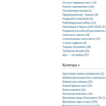
Охота к перемене мест (14)
Поиски харизматика (126)
Постимперия вскоре (1)
Предсказанному - верить! (8)
Разделяй и властвуй (14)
Революционные войны (14)
Революция в Иране (2013-2015) (5)
Рождение российской дипломатии (
Святоша в законе (18)
Спасительная сила власти (37)
Сталин и Дракон (8)
Тишина экономики (28)
Четвертая Англия (16)
Шут — это война (27)
Культура >
Аристократ играет разведчика (11)
Библиотека возрастного гороскопа 
Библиотека гурмана (33)
Боевой Дракон кино (13)
Божья коровка (16)
Векторная живопись (26)
Векторная мощь Поискового ТВ (7)
Векторные пары в кино (279)
Векторные пары в музыке (72)