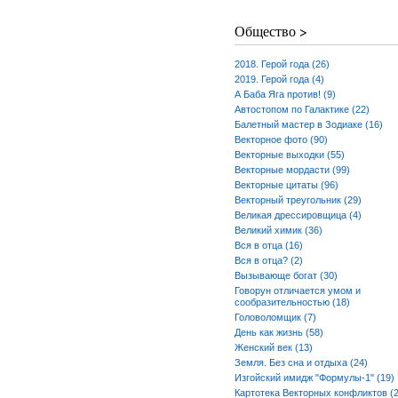
Общество >
2018. Герой года (26)
2019. Герой года (4)
А Баба Яга против! (9)
Автостопом по Галактике (22)
Балетный мастер в Зодиаке (16)
Векторное фото (90)
Векторные выходки (55)
Векторные мордасти (99)
Векторные цитаты (96)
Векторный треугольник (29)
Великая дрессировщица (4)
Великий химик (36)
Вся в отца (16)
Вся в отца? (2)
Вызывающе богат (30)
Говорун отличается умом и
сообразительностью (18)
Головоломщик (7)
День как жизнь (58)
Женский век (13)
Земля. Без сна и отдыха (24)
Изгойский имидж "Формулы-1" (19)
Картотека Векторных конфликтов (2