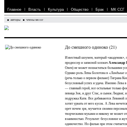
Главное
|
Власть
|
Культура
|
Общество
|
Брак
|
МК ССГ
авторы
члены мк ссг
До смешного одиноко (21)
Известный шоумен, матерый «академик», п
продюссер и записной хохмач
Александр 
Овен) не может похвастаться большими ус
Однако роль Левы Болотова в
«Ландыше с
(речь только о первом фильме) Тиграна Ко
безусловный успех и удача. Именно Лева 
— главный герой, все остальные только фо
певица Зоя, и друг Стас, и сынок Людвиг, 
подружка Катя. Все добиваются Левиной л
хотят урвать от него кусок. А Лева мечется
орет почем зря, мучается своими персона
творческими муками и никому не может от
взаимностью. Результат: безусловное и жут
одиночество. Но фильм при этом считается