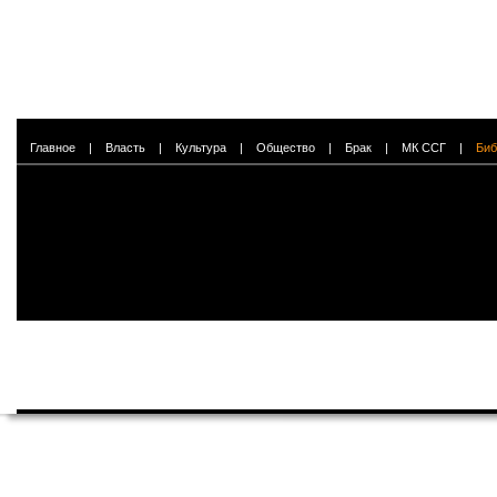
Главное
|
Власть
|
Культура
|
Общество
|
Брак
|
МК ССГ
|
Биб