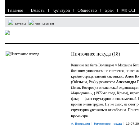
Главное
|
Власть
|
Культура
|
Общество
|
Брак
|
МК ССГ
авторы
члены мк ссг
Ничтожнее некуда (18)
Конечно же быть Воландом у Михаила Бул
большим унижением не считается, но все ж
крайне отрицательный как-никак..
Ален К
(Обезьяна, Рак) у режиссера
Александра 
(Змея, Козерог) в итальянской экранизаци
Маргариты»
, (1972-го года, Крыса), играе
факт, — факт структурно очень заметный.
пройти очень трудно. Ну не смог, не смог 
структурно удержаться от соблазна. Прият
просмотра.
|
|
А. Воеводин
Ничтожнее некуда
19.07.2