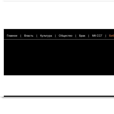
Главное
|
Власть
|
Культура
|
Общество
|
Брак
|
МК ССГ
|
Биб